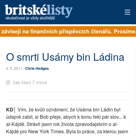
 závisejí na finančních příspěvcích čtenářů. Prosíme, 
PŘIHLÁSIT
AKTUÁLNÍ VYDÁNÍ
O smrti Usámy bin Ládina
ARCHIV
4. 5. 2011 /
Chris Hedges
ROZHOVORY
čas čtení 7 minut
TÉMATA
NEJČTENĚJŠÍ ZA 7 DNÍ
KD│
Vím, že kvůli oznámení, že Usáma bin Ládin byl
AUTOŘI
údajně zabit, si Bob přeje, abych k tomu řekl pár slov... k
al-Kájdě. Strávil jsem rok života zpravodajstvím o al-
PŘÍSPĚVKY NA PROVOZ
Kájdě pro New York Times. Byla to práce, za kterou jsem