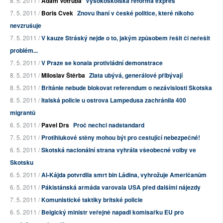
8. 5. 2011 /
Adam Votruba
Vysokoškolská reforma expres
7. 5. 2011 /
Boris Cvek
Znovu lhaní v české politice, které nikoho
nevzrušuje
7. 5. 2011 /
V kauze Stráský nejde o to, jakým způsobem řešit či neřešit
problém...
7. 5. 2011 /
V Praze se konala protivládní demonstrace
8. 5. 2011 /
Miloslav Štěrba
Zlata ubývá, generálové přibývají
8. 5. 2011 /
Británie nebude blokovat referendum o nezávislosti Skotska
8. 5. 2011 /
Italská policie u ostrova Lampedusa zachránila 400
migrantů
6. 5. 2011 /
Pavel Drs
Proč nechci nadstandard
7. 5. 2011 /
Protihlukové stěny mohou být pro cestující nebezpečné!
6. 5. 2011 /
Skotská nacionální strana vyhrála všeobecné volby ve
Skotsku
6. 5. 2011 /
Al-Kájda potvrdila smrt bin Ládina, vyhrožuje Američanům
6. 5. 2011 /
Pákistánská armáda varovala USA před dalšími nájezdy
7. 5. 2011 /
Komunistické taktiky britské policie
6. 5. 2011 /
Belgický ministr veřejně napadl komisařku EU pro