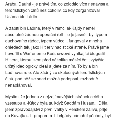
Arábii, Dauhá - je právě tím, co zplodilo více nenávisti a
teroristických činů než cokoliv, co kdy zorganizoval
Usáma bin Ládin.
A zabití bin Ládina, který v rámci al-Kájdy neměl
absolutně žádnou operační roli - to je jasné - byl typem
duchovního rádce, typem vůdce... fungoval v mnoha
ohledech tak, jako Hitler v nacistické straně. Právě jsme
hovořili s Warrenem o Kershawově vynikající biografii
Hitlera, kterou jsem před několika měsíci četl; vytyčíte
určitý ideologický ideál a jdete za ním. To byla bin
Ládinova role. Ale žádný ze skutečných teroristických
činů, pod něž se snad možná podepsal, rozhodně
nenaplánoval.
Myslím, že jednou z nejzajímavějších stránek celého
vzestupu al-Kájdy byla ta, když Saddám Husajn... Dělal
jsem zpravodajství z první války v Perském zálivu, přijel
do Kuvajtu s 1. praporem 1. brigády námořní pěchoty, byl