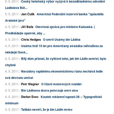
5. 5. 2011 /
Český helsinský výbor vyzývá k bezodkladnému odvolání
Ladislava Bát...
5. 5. 2011 /
Jan Čulík
Americká Federální rezervní banka "způsobila
Arabské jaro"
4. 5. 2011 /
Jiří Baťa
Otevřená zpráva pro ministra Kalouska. (
Předkládejte opatrně, aby ...
4. 5. 2011 /
Chris Hedges
O smrti Usámy bin Ládina
4. 5. 2011 /
Usáma hrál 10 let pro Američany strašáka náhražkou za
někdejší Sově...
4. 5. 2011 /
Bílý dům přiznal, že vylíčení toho, jak bin Ládin zemřel, bylo
chybné
4. 5. 2011 /
Navzdory rapidnímu ekonomickému růstu nechává Indie
svá děvčata umírat
4. 5. 2011 /
Petr Wagner
O řízení motorových vozidel
4. 5. 2011 /
Bin Ládinova dcera potvrzuje smrt otce
4. 5. 2011 /
Štefan Švec
Koutek reklamní tuposti 26 -- Typografické
minimum
4. 5. 2011 /
Talibán nevěří, že je bin Ládin mrtev