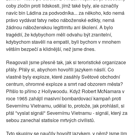
coby zločin proti lidskosti, jímž také byly, ale označily
navíc bin Ládina za podvodníka... za někoho, kdo nemá
právo vydávat fatvy nebo náboženské edikty, nemá
žádnou náboženskou legitimitu ani školení. A bylo
tragédií, že kdybychom měli odvahu být zranitelní,
kdybychom stavěli na empatii, byli bychom v mnohem
větším bezpečí a klidnější, než jsme dnes.
Reagovali jsme přesně tak, jak si teroristické organizace
přály. Přály si, abychom hovořili jazykem násilí. Co
vlastně byly exploze, které zasáhly Světové obchodní
centrum, ohromné exploze a smrt nad obzorem města?
Přišlo to přímo z Hollywoodu. Když Robert McNamara v
roce 1965 zahájil masivní bombardovací kampaň proti
Severnímu Vietnamu, udělal to, protože, jak prohlásil, si
přál "vyslat signál" Severnímu Vietnamu - signál, který za
sebou zanechal statisíce mrtvých civilistů.
Tyto skupiny se naučily hovořit jazykem, v němž jsme jim