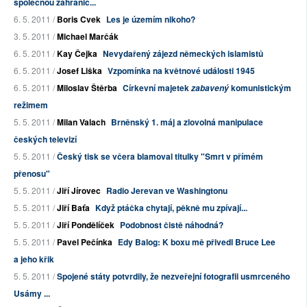
společnou zahranič...
6. 5. 2011 /
Boris Cvek
Les je územím nikoho?
3. 5. 2011 /
Michael Marčák
6. 5. 2011 /
Kay Čejka
Nevydařený zájezd německých islamistů
6. 5. 2011 /
Josef Liška
Vzpomínka na květnové události 1945
6. 5. 2011 /
Miloslav Štěrba
Církevní majetek
komunistickým
zabavený
režimem
5. 5. 2011 /
Milan Valach
Brněnský 1. máj a zlovolná manipulace
českých televizí
5. 5. 2011 /
Český tisk se včera blamoval titulky "Smrt v přímém
přenosu"
5. 5. 2011 /
Jiří Jírovec
Radio Jerevan ve Washingtonu
5. 5. 2011 /
Jiří Baťa
Když ptáčka chytají, pěkně mu zpívají...
5. 5. 2011 /
Jiří Pondělíček
Podobnost čistě náhodná?
5. 5. 2011 /
Pavel Pečínka
Edy Balog: K boxu mě přivedl Bruce Lee
a jeho křik
5. 5. 2011 /
Spojené státy potvrdily, že nezveřejní fotografii usmrceného
Usámy ...