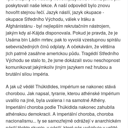
poskytovali naše lekce. A naší odpovědí bylo znovu
hovořit stejnou řečí. Jazyk násilí, jazyk okupace -
okupace Středního Východu, válek v Iráku a
Afghánistánu - byl nejlepším rekrutačním nástrojem,
jakým kdy al-Kájda disponovala. Pokud je pravda, že je
Usáma bin Ládin mrtev, pak to vyvolá vzestupnou spirálu
sebevražedných činů odplaty. A očekávám, že většina
jich patrně zasáhne americkou půdu. Tragédií Středního
Východu se stalo to, že jsme dokázali svou neschopnost
komunikovat jakýmkoliv jiným jazykem než hrubou a
brutální silou impéria.
A jak už věděl Thúkidides, impérium se nakonec stává
chorobou. Jak napsal, tyranie, kterou athénské impérium
uvalilo na jiné, byla uvalena i na samotné Athény.
Imperiální choroba podle Thúkidida nakonec zahubila
athénskou demokracii. A imperiální choroba, choroba
nacionalismu... ty se samozřejmě odrážejí v anarchickém
násilí těchto skupin, v násilí, které nás uvězňuje v určité