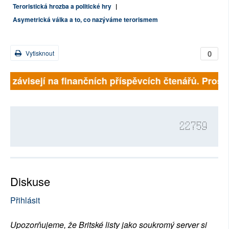
Teroristická hrozba a politické hry
|
Asymetrická válka a to, co nazýváme terorismem
0
Vytisknout
ně závisejí na finančních příspěvcích čtenářů. Prosím
22759
Diskuse
Přihlásit
Upozorňujeme, že Britské listy jako soukromý server si