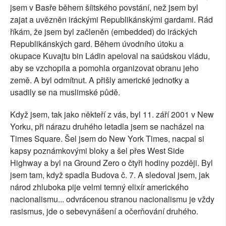
jsem v Basře během šíitského povstání, než jsem byl
zajat a uvězněn iráckými Republikánskými gardami. Rád
říkám, že jsem byl začleněn (embedded) do iráckých
Republikánských gard. Během úvodního útoku a
okupace Kuvajtu bin Ládin apeloval na saúdskou vládu,
aby se vzchopila a pomohla organizovat obranu jeho
země. A byl odmítnut. A přišly americké jednotky a
usadily se na muslimské půdě.
Když jsem, tak jako někteří z vás, byl 11. září 2001 v New
Yorku, při nárazu druhého letadla jsem se nacházel na
Times Square. Šel jsem do New York Times, nacpal si
kapsy poznámkovými bloky a šel přes West Side
Highway a byl na Ground Zero o čtyři hodiny později. Byl
jsem tam, když spadla Budova č. 7. A sledoval jsem, jak
národ zhluboka pije velmi temný elixír amerického
nacionalismu... odvrácenou stranou nacionalismu je vždy
rasismus, jde o sebevynášení a očerňování druhého.