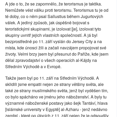
A jde o to, že se zapomnělo, že terorismus je taktika.
Nemůžete vést válku proti terorismu. Terorismus tu je od
té doby, co o něm psal Sallustius během Jugurtových
válek. A jediný způsob, jak úspěšně bojovat s
teroristickými skupinami, je izolovat [je], izolovat tyto
skupiny uvnitř jejich vlastních společností. A já byl
bezprostředně po 11. září vyslán do Jersey City a na
místa, kde únosci žili a začali navzájem propojovat své
životy. Velmi brzy jsem byl přesunut do Paříže, kde jsem
dělal zpravodajství o všech operacích al-Kájdy na
Středním Východě a v Evropě.
Takže jsem byl po 11. září na Středním Východě. A
sklidili jsme empatii nejen ze strany většiny světa, ale
také ze strany muslimského světa, jenž byl vyděšen tím,
co bylo spácháno ve jménu jeho náboženství. A byly tu
významné náboženské postavy jako šejk Tantáví, hlava
[islámské university v Egyptě] al-Azharu - jenž nedávno
zemřel - které po útocích z 11. září nejen že je odsoudily