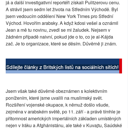
já a další investigativní reportéři získali Pulitzerovu cenu.
SOCIÁLNÍ SÍTĚ
A strávil jsem sedm let života na Středním Východě. Byl
jsem vedoucím oddělení New York Times pro Střední
RUBRIKY
Východ. Hovořím arabsky. A když kdosi vešel a oznámil
Jean a mě tu novinu, zvedl se mi žaludek. Nejsem v
PLNÁ VERZE STRÁNEK
žádném případě naivní, pokud jde o to, co je al-Kájda
zač. Je to organizace, které se děsím. Důvěrně ji znám.
Jsem však také důvěrně obeznámen s kolektivním
ponížením, které jsme uvalili na muslimský svět.
Rozšíření vojenské okupace, k němuž došlo všude,
zejména v arabském světě, po 11. září - a právě tímhle je
přítomnost amerických imperiálních základen umístěných
nejen v Iráku a Afghánistánu, ale také v Kuvajtu, Saúdské