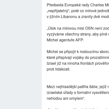
Předseda Evropské rady Charles Mic
„nepřijatelný“, poté co mírové jednotky
v jižním Libanonu a zranily dvě modr
„Útok na mírovou misi OSN není zodp
vyzýváme všechny strany, aby plně r
Michel agentuře AFP.
Michel se připojil k rostoucímu sbor
které přispívají vojáky do prozatímní
Izrael již na mnoha frontách prově
proti lidskosti.
Mezi nejhlasitější patřila Itálie, jej
izraelské úřady o formální vysvětlen
nehodou ani omylem“.