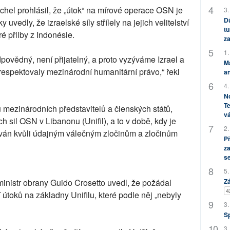
hel prohlásil, že „útok“ na mírové operace OSN je
3.
Dů
 uvedly, že izraelské síly střílely na jejich velitelství
tu
é přilby z Indonésie.
za
1.
ovědný, není přijatelný, a proto vyzýváme Izrael a
M
espektovaly mezinárodní humanitární právo,“ řekl
an
4.
No
Te
u mezinárodních představitelů a členských států,
vá
ch sil OSN v Libanonu (Unifil), a to v době, kdy je
2.
řován kvůli údajným válečným zločinům a zločinům
P
za
s
5.
Zá
íž ministr obrany Guido Crosetto uvedl, že požádal
4
í útoků na základny Unifilu, které podle něj „nebyly
3.
S
3.