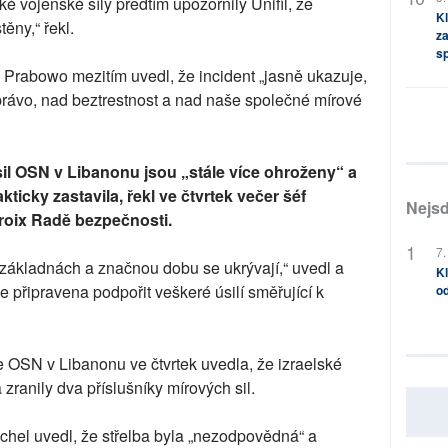
é vojenské síly předtím upozornily Unifil, že
Kl
ěny,“ řekl.
za
s
 Prabowo mezitím uvedl, že incident „jasně ukazuje,
 právo, nad beztrestnost a nad naše společné mírové
l OSN v Libanonu jsou „stále více ohroženy“ a
kticky zastavila, řekl ve čtvrtek večer šéf
Nejsd
roix Radě bezpečnosti.
7.
 základnách a značnou dobu se ukrývají,“ uvedl a
Kl
je připravena podpořit veškeré úsilí směřující k
od
e OSN v Libanonu ve čtvrtek uvedla, že izraelské
 zranily dva příslušníky mírových sil.
hel uvedl, že střelba byla „nezodpovědná“ a