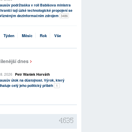
ausův podržtaška v roli Babišova ministra
hraničí tají úzké technologické propojení se
přízněným dezinformačním zdrojem
3486
Týden
Měsíc
Rok
Vše
ílenější dnes
 8. 2026
Petr Waniek Horváth
ausův útok na důstojnost. Výrok, který
haluje celý jeho politický příběh
1
4635