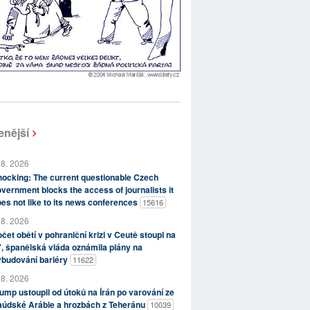
enější
 8. 2026
ocking: The current questionable Czech
vernment blocks the access of journalists it
es not like to its news conferences
15616
 8. 2026
čet obětí v pohraniční krizi v Ceutě stoupl na
, španělská vláda oznámila plány na
ybudování bariéry
11622
 8. 2026
ump ustoupil od útoků na Írán po varování ze
aúdské Arábie a hrozbách z Teheránu
10039