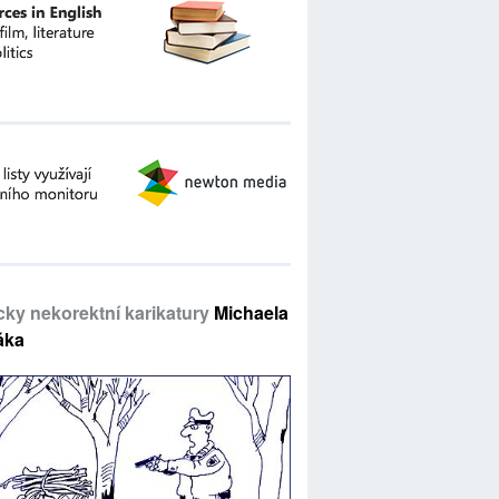
icky nekorektní karikatury
Michaela
áka