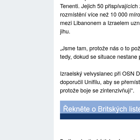
Tenenti. Jejich 50 přispívajícíc
rozmístění více než 10 000 mírov
mezi Libanonem a Izraelem uzn
jihu.
„Jsme tam, protože nás o to p
tedy, dokud se situace nestane p
Izraelský velvyslanec při OSN 
doporučil Unifilu, aby se přemís
protože boje se zintenzivňují“.