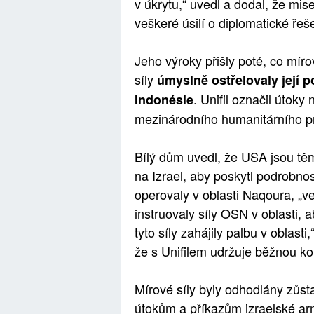
v úkrytu,“ uvedl a dodal, že mise
veškeré úsilí o diplomatické řeš
Jeho výroky přišly poté, co mír
síly
úmyslně ostřelovaly její p
. Unifil označil útok
Indonésie
mezinárodního humanitárního p
Bílý dům uvedl, že USA jsou tě
na Izrael, aby poskytl podrobnos
operovaly v oblasti Naqoura, „ve
instruovaly síly OSN v oblasti,
tyto síly zahájily palbu v oblast
že s Unifilem udržuje běžnou k
Mírové síly byly odhodlány zůst
útokům a příkazům izraelské ar