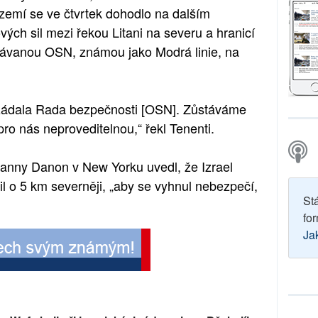
h zemí se ve čtvrtek dohodlo na dalším
ých sil mezi řekou Litani na severu a hranicí
ávanou OSN, známou jako Modrá linie, na
ožádala Rada bezpečnosti [OSN]. Zůstáváme
ro nás neproveditelnou,“ řekl Tenenti.
Danny Danon v New Yorku uvedl, že Izrael
til o 5 km severněji, „aby se vyhnul nebezpečí,
St
for
Ja