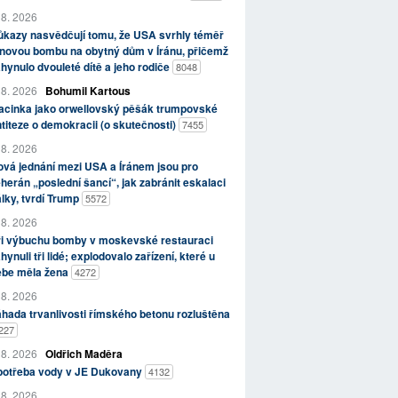
 8. 2026
kazy nasvědčují tomu, že USA svrhly téměř
novou bombu na obytný dům v Íránu, přičemž
hynulo dvouleté dítě a jeho rodiče
8048
 8. 2026
Bohumil Kartous
acinka jako orwellovský pěšák trumpovské
titeze o demokracii (o skutečnosti)
7455
 8. 2026
vá jednání mezi USA a Íránem jsou pro
herán „poslední šancí“, jak zabránit eskalaci
lky, tvrdí Trump
5572
 8. 2026
ři výbuchu bomby v moskevské restauraci
hynuli tři lidé; explodovalo zařízení, které u
ebe měla žena
4272
 8. 2026
hada trvanlivosti římského betonu rozluštěna
227
 8. 2026
Oldřich Maděra
potřeba vody v JE Dukovany
4132
 8. 2026