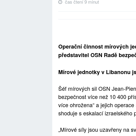
čas čtení 9 minut
Operační činnost mírových jedn
představitel OSN Radě bezpe
Mírové jednotky v Libanonu j
Šéf mírových sil OSN Jean-Pierr
bezpečnost více než 10 400 přís
více ohrožena“ a jejich operace 
shoduje s eskalací izraelského 
„Mírové síly jsou uzavřeny na 