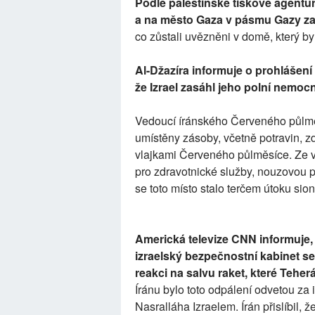
Podle palestinské tiskové agentur
a na město Gaza v pásmu Gazy zab
co zůstali uvězněni v domě, který by
Al-Džazíra informuje o prohlášení
že Izrael zasáhl jeho polní nemocn
Vedoucí íránského Červeného půlměs
umístěny zásoby, včetně potravin, z
vlajkami Červeného půlměsíce. Ze v
pro zdravotnické služby, nouzovou 
se toto místo stalo terčem útoku sio
Americká televize CNN informuje, 
izraelský bezpečnostní kabinet s
reakci na salvu raket, které Teherá
Íránu bylo toto odpálení odvetou z
Nasralláha Izraelem. Írán přislíbil, ž