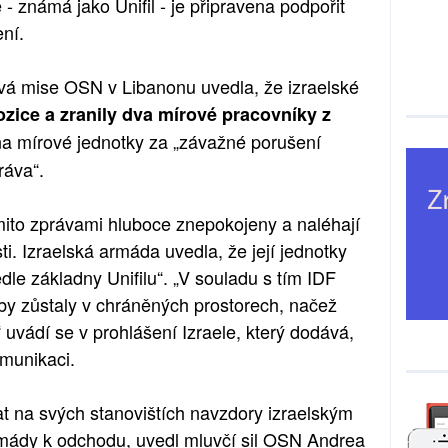
 - známá jako Unifil - je připravena podpořit
ení.
ová mise OSN v Libanonu uvedla, že izraelské
ozice a zranily dva mírové pracovníky z
y na mírové jednotky za „závažné porušení
ráva“.
mito zprávami hluboce znepokojeny a naléhají
ti. Izraelská armáda uvedla, že její jednotky
dle základny Unifilu“. „V souladu s tím IDF
 aby zůstaly v chráněných prostorech, načež
i,“ uvádí se v prohlášení Izraele, který dodává,
omunikaci.
at na svých stanovištích navzdory izraelským
mády k odchodu, uvedl mluvčí sil OSN Andrea