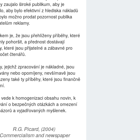
by zaujalo široké publikum, aby je
lo, aby bylo efektivní z hlediska nákladů
bylo možno prodat pozornost publika
telům reklamy.
kem je, že jsou přehlíženy příběhy, které
ly pohoršit, a přednost dostávají
y, které jsou přijatelné a zábavné pro
počet čtenářů.
y, jejichž zpracování je nákladné, jsou
vány nebo opomíjeny, nevšímavě jsou
zeny také ty příběhy, které jsou finančně
ní.
 vede k homogenizaci obsahu novin, k
vání o bezpečných otázkách a omezení
názorů a vyjadřovaných myšlenek.
R.G. Picard, (2004)
“Commercialism and newspaper