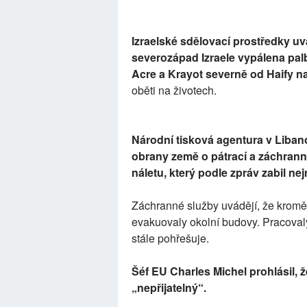
Izraelské sdělovací prostředky uv
severozápad Izraele vypálena palba
Acre a Krayot severně od Haify na
oběti na životech.
Národní tisková agentura v Libano
obrany země o pátrací a záchrann
náletu, který podle zpráv zabil nejm
Záchranné služby uvádějí, že kromě
evakuovaly okolní budovy. Pracovaly 
stále pohřešuje.
Šéf EU Charles Michel prohlásil, 
„nepřijatelný“.