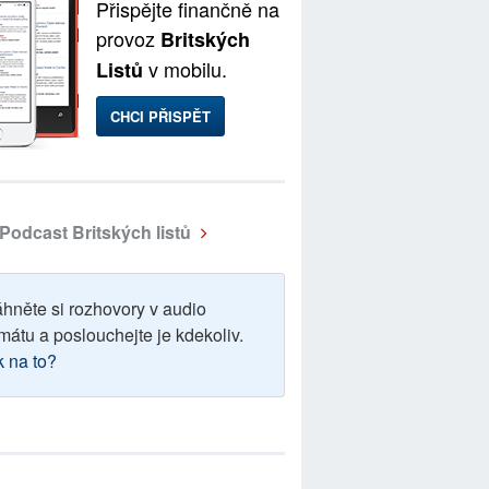
Přispějte finančně na
provoz
Britských
v mobilu.
Listů
CHCI PŘISPĚT
Podcast Britských listů
áhněte si rozhovory v audio
mátu a poslouchejte je kdekoliv.
k na to?