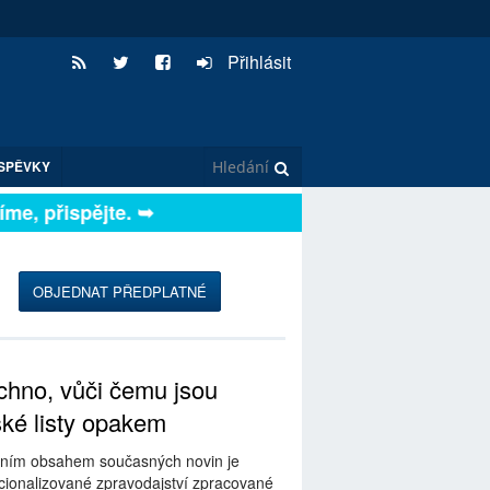
Přihlásit
SPĚVKY
, přispějte. ➥
OBJEDNAT PŘEDPLATNÉ
hno, vůči čemu jsou
ské listy opakem
ním obsahem současných novin je
ionalizované zpravodajství zpracované