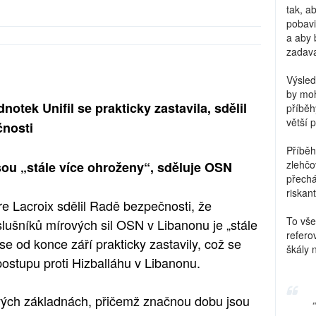
tak, a
pobavi
a aby 
zadava
Výsled
by moh
otek Unifil se prakticky zastavila, sdělil
příběh
větší 
čnosti
Příběh
zlehčo
sou „stále více ohroženy“, sděluje OSN
přechá
riskant
e Lacroix sdělil Radě bezpečnosti, že
To vše
lušníků mírových sil OSN v Libanonu je „stále
refero
se od konce září prakticky zastavily, což se
škály 
postupu proti Hizballáhu v Libanonu.
svých základnách, přičemž značnou dobu jsou