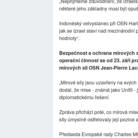
„Nepřijmeme zdůvodnění, že izraelsk
některé jeho základny musí být opušt
Indonéský velvyslanec při OSN Hari
jak se Izrael staví nad mezinárodní
hodnoty“.
Bezpečnost a ochrana mírových si
operační činnost se od 23. září pra
mírových sil OSN Jean-Pierre Lac
„Mírové síly jsou uzavřeny na svých
dodal, že mise - známá jako Unifil - 
diplomatickému řešení.
Zpráva přichází poté, co mírová mis
síly úmyslně ostřelovaly její pozice a
Předseda Evropské rady Charles Mic