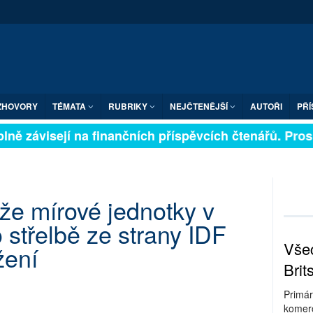
ZHOVORY
TÉMATA
RUBRIKY
NEJČTENĚJŠÍ
AUTOŘI
PŘÍ
ně závisejí na finančních příspěvcích čtenářů. Prosíme
že mírové jednotky v
 střelbě ze strany IDF
Všec
žení
Brit
Primár
komerc