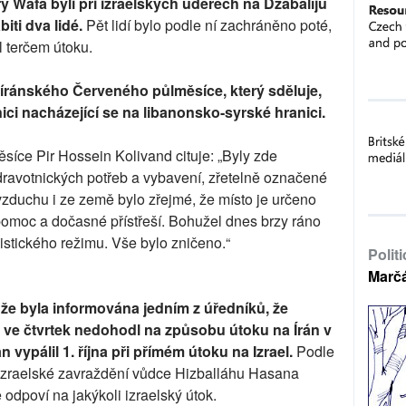
y Wafa byli při izraelských úderech na Džabalíju
iti dva lidé.
Pět lidí bylo podle ní zachráněno poté,
l terčem útoku.
 íránského Červeného půlměsíce, který sděluje,
ici nacházející se na libanonsko-syrské hranici.
íce Pir Hossein Kolivand cituje: „Byly zde
dravotnických potřeb a vybavení, zřetelně označené
zduchu i ze země bylo zřejmé, že místo je určeno
pomoc a dočasné přístřeší. Bohužel dnes brzy ráno
nistického režimu. Vše bylo zničeno.“
Polit
Marč
že byla informována jedním z úředníků, že
e ve čtvrtek nedohodl na způsobu útoku na Írán v
n vypálil 1. října při přímém útoku na Izrael.
Podle
a izraelské zavraždění vůdce Hizballáhu Hasana
e odpoví na jakýkoli izraelský útok.