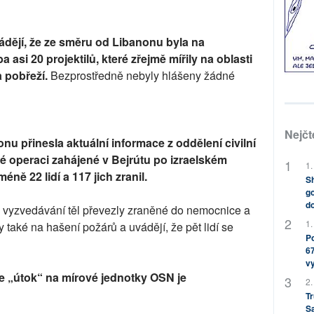
ádějí, že ze směru od Libanonu byla na
 asi 20 projektilů, které zřejmě mířily na oblasti
 pobřeží.
Bezprostředně nebyly hlášeny žádné
Nejčt
nu přinesla aktuální informace z oddělení civilní
é operaci zahájené v Bejrútu po izraelském
1.
éně 22 lidí a 117 jich zranil.
Sh
go
do
 vyzvedávání těl převezly zraněné do nemocnice a
1.
také na hašení požárů a uvádějí, že pět lidí se
Po
67
v
že „útok“ na mírové jednotky OSN je
2.
Tr
S