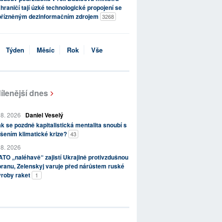
hraničí tají úzké technologické propojení se
přízněným dezinformačním zdrojem
3268
Týden
Měsíc
Rok
Vše
ílenější dnes
 8. 2026
Daniel Veselý
k se pozdně kapitalistická mentalita snoubí s
šením klimatické krize?
43
 8. 2026
TO „naléhavě“ zajistí Ukrajině protivzdušnou
ranu, Zelenskyj varuje před nárůstem ruské
ýroby raket
1