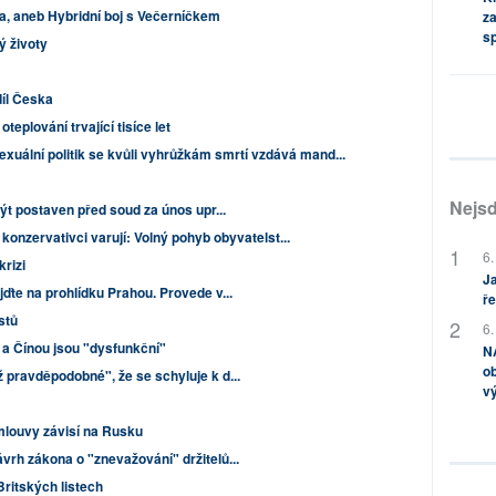
la, aneb Hybridní boj s Večerníčkem
za
s
 životy
díl Česka
eplování trvající tisíce let
xuální politik se kvůli vyhrůžkám smrtí vzdává mand...
Nejsd
být postaven před soud za únos upr...
 konzervativci varují: Volný pohyb obyvatelst...
6.
krizi
Ja
jďte na prohlídku Prahou. Provede v...
ře
istů
6.
a Čínou jsou "dysfunkční"
NA
ob
 pravděpodobné", že se schyluje k d...
v
louvy závisí na Rusku
vrh zákona o "znevažování" držitelů...
Britských listech