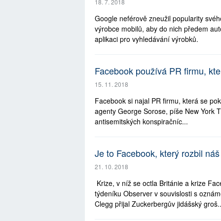
18. 7. 2018
Google neférově zneužil popularity svéh
výrobce mobilů, aby do nich předem auto
aplikaci pro vyhledávání výrobků.
Facebook používá PR firmu, kte
15. 11. 2018
Facebook si najal PR firmu, která se poku
agenty George Sorose, píše New York Tim
antisemitských konspiračníc...
Je to Facebook, který rozbil náš
21. 10. 2018
Krize, v níž se octla Británie a krize F
týdeníku Observer v souvislosti s oznám
Clegg přijal Zuckerbergův jidášský groš..