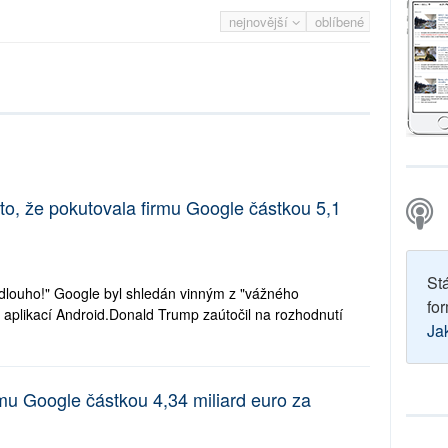
nejnovější
oblíbené
to, že pokutovala firmu Google částkou 5,1
St
 dlouho!" Google byl shledán vinným z "vážného
for
 aplikací Android.Donald Trump zaútočil na rozhodnutí
Ja
mu Google částkou 4,34 miliard euro za