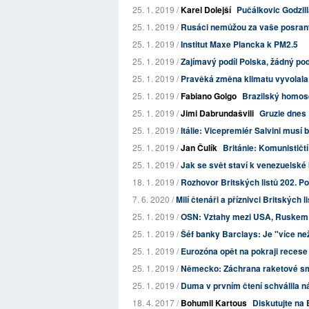
25. 1. 2019 /
Karel Dolejší
Pučálkovic Godzil
25. 1. 2019 /
Rusáci nemůžou za vaše posraný
25. 1. 2019 /
Institut Maxe Plancka k PM2.5
25. 1. 2019 /
Zajímavý podíl Polska, žádný po
25. 1. 2019 /
Pravěká změna klimatu vyvolala ot
25. 1. 2019 /
Fabiano Golgo
Brazilský homose
25. 1. 2019 /
Jimi Dabrundašvili
Gruzie dnes
25. 1. 2019 /
Itálie: Vicepremiér Salvini musí 
25. 1. 2019 /
Jan Čulík
Británie: Komunističtí
25. 1. 2019 /
Jak se svět staví k venezuelské 
18. 1. 2019 /
Rozhovor Britských listů 202. Po
7. 6. 2020 /
Milí čtenáři a příznivci Britských l
25. 1. 2019 /
OSN: Vztahy mezi USA, Ruskem 
25. 1. 2019 /
Šéf banky Barclays: Je "více než
25. 1. 2019 /
Eurozóna opět na pokraji recese
25. 1. 2019 /
Německo: Záchrana raketové sm
25. 1. 2019 /
Duma v prvním čtení schválila ná
18. 4. 2017 /
Bohumil Kartous
Diskutujte na 