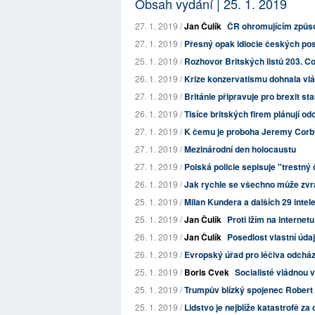
Obsah vydání | 25. 1. 2019
27. 1. 2019 /
Jan Čulík
ČR ohromujícím způso
27. 1. 2019 /
Přesný opak idiocie českých po
25. 1. 2019 /
Rozhovor Britských listů 203. Co 
26. 1. 2019 /
Krize konzervatismu dohnala vlád
27. 1. 2019 /
Británie připravuje pro brexit st
26. 1. 2019 /
Tisíce britských firem plánují o
27. 1. 2019 /
K čemu je proboha Jeremy Cor
27. 1. 2019 /
Mezinárodní den holocaustu
27. 1. 2019 /
Polská policie sepisuje "trestný 
26. 1. 2019 /
Jak rychle se všechno může zvrát
25. 1. 2019 /
Milan Kundera a dalších 29 intel
25. 1. 2019 /
Jan Čulík
Proti lžím na internet
26. 1. 2019 /
Jan Čulík
Posedlost vlastní úda
26. 1. 2019 /
Evropský úřad pro léčiva odcház
25. 1. 2019 /
Boris Cvek
Socialisté vládnou v
25. 1. 2019 /
Trumpův blízký spojenec Robert 
25. 1. 2019 /
Lidstvo je nejblíže katastrofě za 