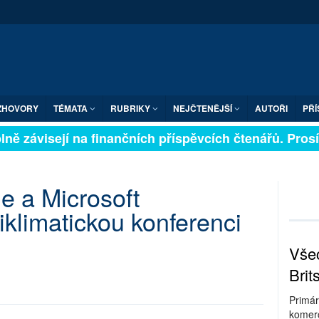
ZHOVORY
TÉMATA
RUBRIKY
NEJČTENĚJŠÍ
AUTOŘI
PŘÍ
ně závisejí na finančních příspěvcích čtenářů. Prosíme
e a Microsoft
iklimatickou konferenci
Všec
Brit
Primár
komerc