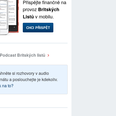
Přispějte finančně na
provoz
Britských
v mobilu.
Listů
CHCI PŘISPĚT
Podcast Britských listů
áhněte si rozhovory v audio
mátu a poslouchejte je kdekoliv.
k na to?