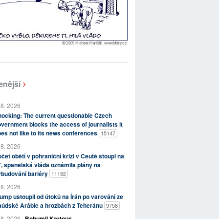
enější
 8. 2026
ocking: The current questionable Czech
vernment blocks the access of journalists it
es not like to its news conferences
15147
 8. 2026
čet obětí v pohraniční krizi v Ceutě stoupl na
, španělská vláda oznámila plány na
ybudování bariéry
11192
 8. 2026
ump ustoupil od útoků na Írán po varování ze
aúdské Arábie a hrozbách z Teheránu
9758
 8. 2026
Bohumil Kartous