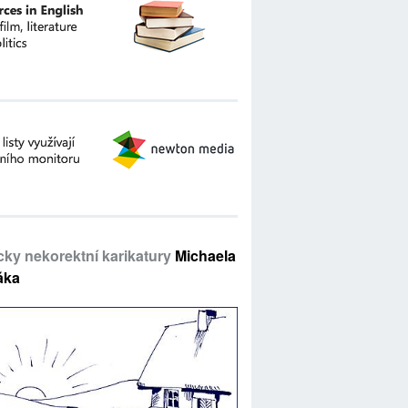
icky nekorektní karikatury
Michaela
áka