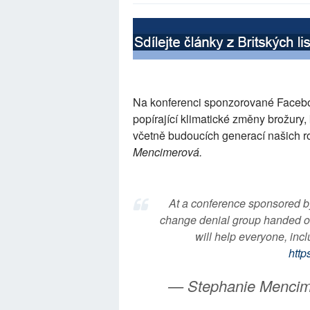
Na konferenci sponzorované Faceb
popírající klimatické změny brožury,
včetně budoucích generací našich r
Mencimerová.
At a conference sponsored b
change denial group handed ou
will help everyone, incl
http
— Stephanie Menci