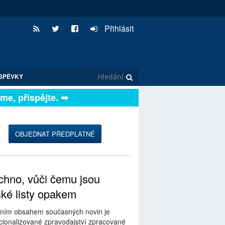
Přihlásit
SPĚVKY
, přispějte. ➥
OBJEDNAT PŘEDPLATNÉ
hno, vůči čemu jsou
ské listy opakem
ním obsahem současných novin je
ionalizované zpravodajství zpracované