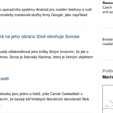
o operačního systému Android pro mobilní telefony a nutil
maticky instalovali služby firmy Google, jako například
rá na jeho obranu lživě obviňuje Sorose
sila zdiskreditovat jeho kritiky lživým tvrzením, že jde o
es. Soros je židovský filantrop, který je četným objektem
Polit
Marč
 svět
acebooku jsou jedno a totéž, píše Carole Cadwalladr v
ením, že bývalý šéf britských liberálních demokratů Nick
.