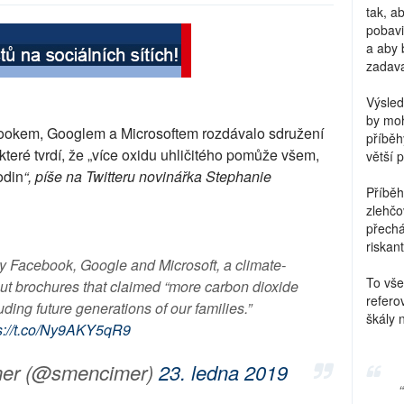
tak, a
pobavi
a aby 
zadava
Výsled
by moh
ookem, Googlem a Microsoftem rozdávalo sdružení
příběh
 které tvrdí, že „více oxidu uhličitého pomůže všem,
větší 
odin
“, píše na Twitteru novinářka Stephanie
Příběh
zlehčo
přechá
riskant
y Facebook, Google and Microsoft, a climate-
To vše
t brochures that claimed “more carbon dioxide
refero
uding future generations of our families.”
škály 
s://t.co/Ny9AKY5qR9
mer (@smencimer)
23. ledna 2019