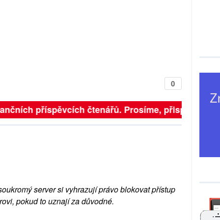
0
inančních příspěvcích čtenářů. Prosíme, přispějte. ➥
soukromý server si vyhrazují právo blokovat přístup
rovi, pokud to uznají za důvodné.