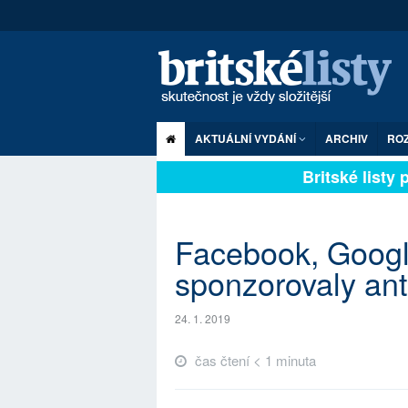
AKTUÁLNÍ VYDÁNÍ
ARCHIV
RO
Britské listy pl
Facebook, Googl
sponzorovaly ant
24. 1. 2019
čas čtení < 1 minuta