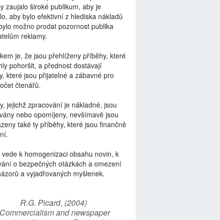
by zaujalo široké publikum, aby je
lo, aby bylo efektivní z hlediska nákladů
bylo možno prodat pozornost publika
telům reklamy.
kem je, že jsou přehlíženy příběhy, které
ly pohoršit, a přednost dostávají
y, které jsou přijatelné a zábavné pro
počet čtenářů.
y, jejichž zpracování je nákladné, jsou
vány nebo opomíjeny, nevšímavě jsou
zeny také ty příběhy, které jsou finančně
ní.
 vede k homogenizaci obsahu novin, k
vání o bezpečných otázkách a omezení
názorů a vyjadřovaných myšlenek.
R.G. Picard, (2004)
“Commercialism and newspaper