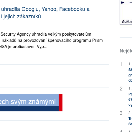
uhradila Googlu, Yahoo, Facebooku a
 jejich zákazníků
 Security Agency uhradila velkým poskytovatelům
jich nákladů na provozování špehovacího programu Prism
NSA je protiústavní. Vyp...
Nejčt
1.
Sh
go
do
1.
Po
67
v
2.
Tr
S
1.