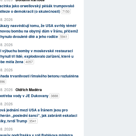
acinka jako orwellovský pěšák trumpovské
titeze o demokracii (o skutečnosti)
7150
 8. 2026
kazy nasvědčují tomu, že USA svrhly téměř
novou bombu na obytný dům v Íránu, přičemž
hynulo dvouleté dítě a jeho rodiče
5941
 8. 2026
ři výbuchu bomby v moskevské restauraci
hynuli tři lidé; explodovalo zařízení, které u
ebe měla žena
4057
 8. 2026
hada trvanlivosti římského betonu rozluštěna
896
 8. 2026
Oldřich Maděra
potřeba vody v JE Dukovany
3888
 8. 2026
vá jednání mezi USA a Íránem jsou pro
herán „poslední šancí“, jak zabránit eskalaci
lky, tvrdí Trump
3541
 8. 2026
ausův podržtaška v roli Babišova ministra