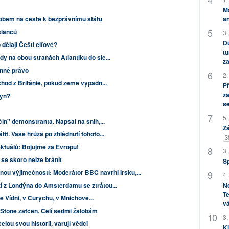
M
bem na cestě k bezprávnímu státu
an
slanců
3.
Dů
dělají Čeští elfové?
tu
y na obou stranách Atlantiku do sle...
za
anné právo
2.
dchod z Británie, pokud země vypadn...
P
za
byn?
s
5.
čin" demonstranta. Napsal na sníh,...
Zá
it. Vaše hrůza po zhlédnutí tohoto...
3
ektuálů: Bojujme za Evropu!
3.
u se skoro nelze bránit
S
jnou výjimečností: Moderátor BBC navrhl Irsku,...
4.
í z Londýna do Amsterdamu se ztrátou...
No
Te
e Vídni, v Curychu, v Mnichově...
vá
Stone zatčen. Čelí sedmi žalobám
3.
celou svou historii, varují vědci
Kl