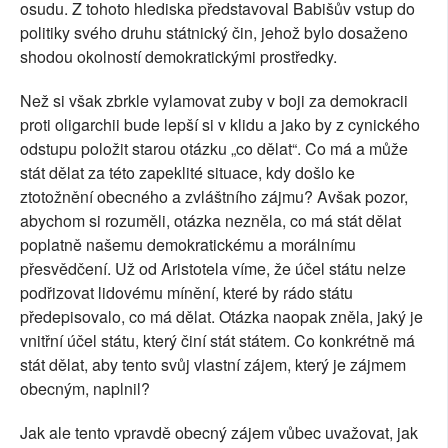
osudu. Z tohoto hlediska představoval Babišův vstup do
politiky svého druhu státnický čin, jehož bylo dosaženo
shodou okolností demokratickými prostředky.
Než si však zbrkle vylamovat zuby v boji za demokracii
proti oligarchii bude lepší si v klidu a jako by z cynického
odstupu položit starou otázku „co dělat“. Co má a může
stát dělat za této zapeklité situace, kdy došlo ke
ztotožnění obecného a zvláštního zájmu? Avšak pozor,
abychom si rozuměli, otázka nezněla, co má stát dělat
poplatně našemu demokratickému a morálnímu
přesvědčení. Už od Aristotela víme, že účel státu nelze
podřizovat lidovému mínění, které by rádo státu
předepisovalo, co má dělat. Otázka naopak zněla, jaký je
vnitřní účel státu, který činí stát státem. Co konkrétně má
stát dělat, aby tento svůj vlastní zájem, který je zájmem
obecným, naplnil?
Jak ale tento vpravdě obecný zájem vůbec uvažovat, jak