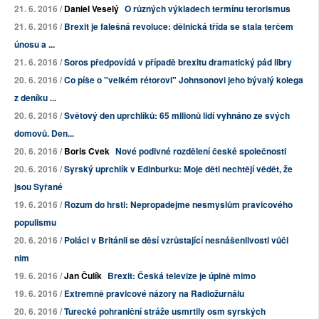
21. 6. 2016 /
Daniel Veselý
O různých výkladech termínu terorismus
21. 6. 2016 /
Brexit je falešná revoluce: dělnická třída se stala terčem
únosu a ...
21. 6. 2016 /
Soros předpovídá v případě brexitu dramatický pád libry
20. 6. 2016 /
Co píše o "velkém rétorovi" Johnsonovi jeho bývalý kolega
z deníku ...
20. 6. 2016 /
Světový den uprchlíků: 65 milionů lidí vyhnáno ze svých
domovů. Den...
20. 6. 2016 /
Boris Cvek
Nové podivné rozdělení české společnosti
20. 6. 2016 /
Syrský uprchlík v Edinburku: Moje děti nechtějí vědět, že
jsou Syřané
19. 6. 2016 /
Rozum do hrsti: Nepropadejme nesmyslům pravicového
populismu
20. 6. 2016 /
Poláci v Británii se děsí vzrůstající nesnášenlivosti vůči
nim
19. 6. 2016 /
Jan Čulík
Brexit: Česká televize je úplně mimo
19. 6. 2016 /
Extremně pravicové názory na Radiožurnálu
20. 6. 2016 /
Turecké pohraniční stráže usmrtily osm syrských