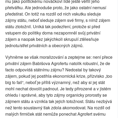
mu jako politickému nováčkovi lidé ještě věřili jeho
přetvářku. Ale jednoduše proto, že jako ostatní nemusí
předstírat. On totiž na rozdíl od nich vskutku sleduje
zájmy státu, neboť sleduje zájem své firmy, s nímž zájem
státu ztotožnil. Uniká tak podezření, protože si před
vstupem do politiky doma nezapomněl svůj privátní
zájem a naopak bez jakýchkoli skrupulí ztělesňuje
jednotu/střet privátních a obecných zájmů.
Vyhněme se však moralizování a zeptejme se: není přece
privátní zájem Babišova Agrofertu natolik robustní, že de
facto odpovídá státnímu zájmu? Nedostal by takový
zájem, pokud jej postihla ekonomická krize, přízvisko „too
big to fail“, neboť je příliš významný, než aby si jej stát
mohl nechat dovolit padnout. Je tedy přirozené a v jistém
ohledu i správné, aby tyto zájmy organicky prorostly se
zájmem státu a vznikla tak jejich totožnost. Státu nezbývá
než tento soustavný tlak zdola akomodovat. Na rozdíl od
malých firmiček stát nemůže ponechat Agrofert svému