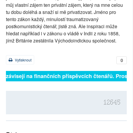
můj vlastní zájem ten privátní zájem, který na mne celou
tu dobu doléhá a snaží si mě privatizovat. Jméno pro
tento zákon každý, minulostí traumatizovaný
postkomunistický čtenář, jistě zná. Ale inspiraci může
hledat například i v zákonu o vládě v Indii z roku 1858,
jímž Británie zestátnila Východoindickou společnost.
0
Vytisknout
ně závisejí na finančních příspěvcích čtenářů. Prosíme
12645