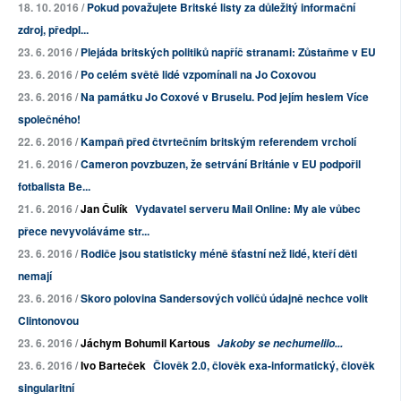
18. 10. 2016 /
Pokud považujete Britské listy za důležitý informační
zdroj, předpl...
23. 6. 2016 /
Plejáda britských politiků napříč stranami: Zůstaňme v EU
23. 6. 2016 /
Po celém světě lidé vzpomínali na Jo Coxovou
23. 6. 2016 /
Na památku Jo Coxové v Bruselu. Pod jejím heslem Více
společného!
22. 6. 2016 /
Kampaň před čtvrtečním britským referendem vrcholí
21. 6. 2016 /
Cameron povzbuzen, že setrvání Británie v EU podpořil
fotbalista Be...
21. 6. 2016 /
Jan Čulík
Vydavatel serveru Mail Online: My ale vůbec
přece nevyvoláváme str...
23. 6. 2016 /
Rodiče jsou statisticky méně šťastní než lidé, kteří děti
nemají
23. 6. 2016 /
Skoro polovina Sandersových voličů údajně nechce volit
Clintonovou
23. 6. 2016 /
Jáchym Bohumil Kartous
Jakoby se nechumelilo...
23. 6. 2016 /
Ivo Barteček
Člověk 2.0, člověk exa-informatický, člověk
singularitní