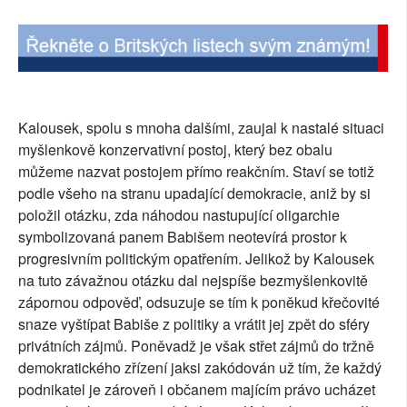
Kalousek, spolu s mnoha dalšími, zaujal k nastalé situaci
myšlenkově konzervativní postoj, který bez obalu
můžeme nazvat postojem přímo reakčním. Staví se totiž
podle všeho na stranu upadající demokracie, aniž by si
položil otázku, zda náhodou nastupující oligarchie
symbolizovaná panem Babišem neotevírá prostor k
progresivním politickým opatřením. Jelikož by Kalousek
na tuto závažnou otázku dal nejspíše bezmyšlenkovitě
zápornou odpověď, odsuzuje se tím k poněkud křečovité
snaze vyštípat Babiše z politiky a vrátit jej zpět do sféry
privátních zájmů. Poněvadž je však střet zájmů do tržně
demokratického zřízení jaksi zakódován už tím, že každý
podnikatel je zároveň i občanem majícím právo ucházet