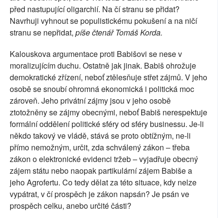
před nastupující oligarchií. Na čí stranu se přidat?
SOCIÁLNÍ SÍTĚ
Navrhuji vyhnout se populistickému pokušení a na ničí
stranu se nepřidat,
píše čtenář Tomáš Korda.
RUBRIKY
Kalouskova argumentace proti Babišovi se nese v
PLNÁ VERZE STRÁNEK
moralizujícím duchu. Ostatně jak jinak. Babiš ohrožuje
demokratické zřízení, neboť ztělesňuje střet zájmů. V jeho
osobě se snoubí ohromná ekonomická i politická moc
zároveň. Jeho privátní zájmy jsou v jeho osobě
ztotožněny se zájmy obecnými, neboť Babiš nerespektuje
formální oddělení politické sféry od sféry businessu. Je-li
někdo takový ve vládě, stává se proto obtížným, ne-li
přímo nemožným, určit, zda schválený zákon – třeba
zákon o elektronické evidenci tržeb – vyjadřuje obecný
zájem státu nebo naopak partikulární zájem Babiše a
jeho Agrofertu. Co tedy dělat za této situace, kdy nelze
vypátrat, v čí prospěch je zákon napsán? Je psán ve
prospěch celku, anebo určité části?