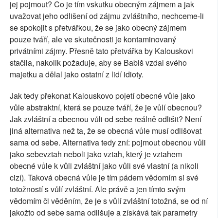
jej pojmout? Co je tím vskutku obecným zájmem a jak
uvažovat jeho odlišení od zájmu zvláštního, nechceme-li
se spokojit s přetvářkou, že se jako obecný zájmem
pouze tváří, ale ve skutečnosti je kontaminovaný
privátními zájmy. Přesně tato přetvářka by Kalouskovi
stačila, nakolik požaduje, aby se Babiš vzdal svého
majetku a dělal jako ostatní z lidí idioty.
Jak tedy překonat Kalouskovo pojetí obecné vůle jako
vůle abstraktní, která se pouze tváří, že je vůlí obecnou?
Jak zvláštní a obecnou vůli od sebe reálně odlišit? Není
jiná alternativa než ta, že se obecná vůle musí odlišovat
sama od sebe. Alternativa tedy zní: pojmout obecnou vůli
jako sebevztah neboli jako vztah, který je vztahem
obecné vůle k vůli zvláštní jako vůli své vlastní (a nikoli
cizí). Taková obecná vůle je tím pádem vědomím si své
totožností s vůlí zvláštní. Ale právě a jen tímto svým
vědomím či věděním, že je s vůlí zvláštní totožná, se od ní
jakožto od sebe sama odlišuje a získává tak parametry