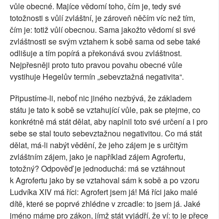
vůle obecné. Majíce vědomí toho, čím je, tedy své
totožnosti s vůlí zvláštní, je zároveň něčím víc než tím,
čím je: totiž vůlí obecnou. Sama jakožto vědomí si své
zvláštnosti se svým vztahem k sobě sama od sebe také
odlišuje a tím popírá a překonává svou zvláštnost.
Nejpřesněji proto tuto pravou povahu obecné vůle
vystihuje Hegelův termín „sebevztažná negativita“.
Připustíme-li, neboť nic jiného nezbývá, že základem
státu je tato k sobě se vztahující vůle, pak se ptejme, co
konkrétně má stát dělat, aby naplnil toto své určení a i pro
sebe se stal touto sebevztažnou negativitou. Co má stát
dělat, má-li nabýt vědění, že jeho zájem je s určitým
zvláštním zájem, jako je například zájem Agrofertu,
totožný? Odpověď je jednoduchá: má se vztáhnout
k Agrofertu jako by se vztahoval sám k sobě a po vzoru
Ludvíka XIV má říci: Agrofert jsem já! Má říci jako malé
dítě, které se poprvé zhlédne v zrcadle: to jsem já. Jaké
jméno máme pro zákon, jímž stát vyjádří, že ví: to je přece