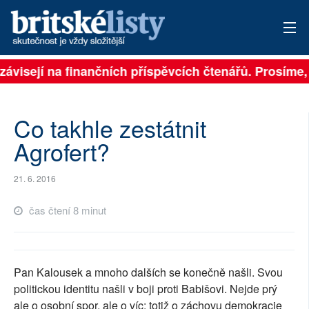
závisejí na finančních příspěvcích čtenářů. Prosíme, p
PŘIHLÁSIT
AKTUÁLNÍ VYDÁNÍ
Co takhle zestátnit
ARCHIV
Agrofert?
ROZHOVORY
21. 6. 2016
TÉMATA
čas čtení 8 minut
NEJČTENĚJŠÍ ZA 7 DNÍ
AUTOŘI
Pan Kalousek a mnoho dalších se konečně našli. Svou
politickou identitu našli v boji proti Babišovi. Nejde prý
PŘÍSPĚVKY NA PROVOZ
ale o osobní spor, ale o víc: totiž o záchovu demokracie