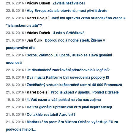
23. 6. 2016 /
Václav Dušek
Závislá nezávislost
22. 6. 2016 /
Aby Evropa zůstala otevřená, musí přivřít dveře
22. 6. 2016 /
Karel Dolejší
Jaký byl opravdu vztah orlandského vraha k
"islámskému státu"?
23. 6. 2016 /
Václav Dušek
U nás v Sršňákově
21. 6. 2016 /
Jan Čulík
Dobrou noc a hodně štěstí. Žijeme v
postpravdivé éře
22. 6. 2016 /
Soros: Zatímco EU upadá, Rusko se stává globální
mocností
22. 6. 2016 /
Je dlouhodobé zadržování přistěhovalců ilegální?
22. 6. 2016 /
Dva muži z Kalifornie byli usvědčeni z podpory IS
22. 6. 2016 /
Znečištěný vzduch každoročně usmrtí 48 000 Francouzů
21. 6. 2016 /
Karel Dolejší
Proč je Západ v úpadku: Pohled z Izraele
19. 6. 2016 /
4. Váš názor a váš pohled na věc nás zajímá
22. 6. 2016 /
Děti za globální uprchlickou krizi platí nejdrastičtěji
21. 6. 2016 /
Co takhle zestátnit Agrofert?
21. 6. 2016 /
Maďarského premiéra Viktora Orbána vyšetřuje EU za
podvod s histori...