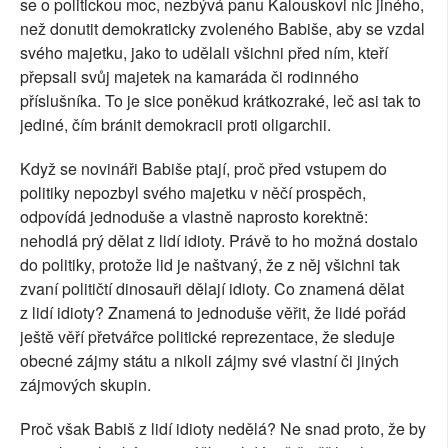
se o politickou moc, nezbývá panu Kalouskovi nic jiného,
než donutit demokraticky zvoleného Babiše, aby se vzdal
svého majetku, jako to udělali všichni před ním, kteří
přepsali svůj majetek na kamaráda či rodinného
příslušníka. To je sice poněkud krátkozraké, leč asi tak to
jediné, čím bránit demokracii proti oligarchii.
Když se novináři Babiše ptají, proč před vstupem do
politiky nepozbyl svého majetku v něčí prospěch,
odpovídá jednoduše a vlastně naprosto korektně:
nehodlá prý dělat z lidí idioty. Právě to ho možná dostalo
do politiky, protože lid je naštvaný, že z něj všichni tak
zvaní političtí dinosauři dělají idioty. Co znamená dělat
z lidí idioty? Znamená to jednoduše věřit, že lidé pořád
ještě věří přetvářce politické reprezentace, že sleduje
obecné zájmy státu a nikoli zájmy své vlastní či jiných
zájmových skupin.
Proč však Babiš z lidí idioty nedělá? Ne snad proto, že by