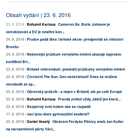
Obsah vydání | 23. 6. 2016
23. 6. 2016 /
Bohumil Kartous
Cameron lže, Boris Johnson je
ostrakizován a EU je
totalitní kon...
24. 6. 2016 /
Prudce padá libra i britské akcie: předpovídá se vítězství
Brexitu
24. 6. 2016 /
Nejnovější průzkum veřejného mínění ukazuje naprosto
konfliktní Bri...
23. 6. 2016 /
Britské referendum: poslední průzkumy veřejného mínění
23. 6. 2016 /
Čtvrteční The Sun: Den nezávislosti! Dnes se můžete
osvobodit ze sp...
23. 6. 2016 /
Obrovský průšvih - a nejen v Británii, ale po celé Evropě
23. 6. 2016 /
Bohumil Kartous
Pravda zvítězí vždy, záleží jen která...
23. 6. 2016 /
Bezpečný svět kolem nás se rozpadá
17. 6. 2016 /
Jací jsou dnes gymnaziální studenti?
23. 6. 2016 /
Daniel Veselý
Obrácení Ferdyše Pištory aneb Jan Keller
na narozeninové párty Václ...