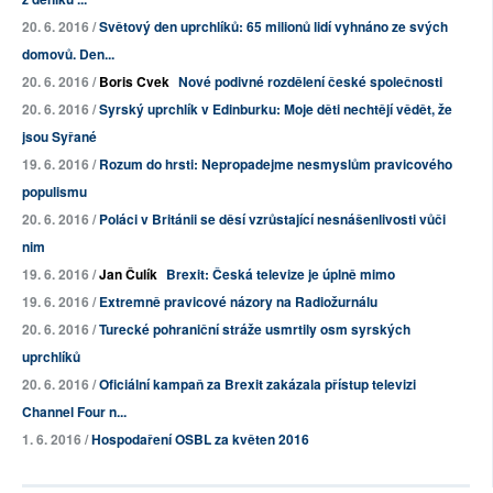
20. 6. 2016 /
Světový den uprchlíků: 65 milionů lidí vyhnáno ze svých
domovů. Den...
20. 6. 2016 /
Boris Cvek
Nové podivné rozdělení české společnosti
20. 6. 2016 /
Syrský uprchlík v Edinburku: Moje děti nechtějí vědět, že
jsou Syřané
19. 6. 2016 /
Rozum do hrsti: Nepropadejme nesmyslům pravicového
populismu
20. 6. 2016 /
Poláci v Británii se děsí vzrůstající nesnášenlivosti vůči
nim
19. 6. 2016 /
Jan Čulík
Brexit: Česká televize je úplně mimo
19. 6. 2016 /
Extremně pravicové názory na Radiožurnálu
20. 6. 2016 /
Turecké pohraniční stráže usmrtily osm syrských
uprchlíků
20. 6. 2016 /
Oficiální kampaň za Brexit zakázala přístup televizi
Channel Four n...
1. 6. 2016 /
Hospodaření OSBL za květen 2016