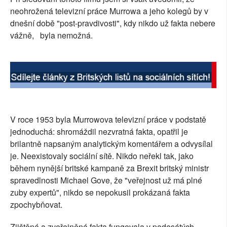
neohrožená televizní práce Murrowa a jeho kolegů by v
dnešní době "post-pravdivosti", kdy nikdo už fakta nebere
vážně, byla nemožná.
V roce 1953 byla Murrowova televizní práce v podstatě
jednoduchá: shromáždil nezvratná fakta, opatřil je
brilantně napsaným analytickým komentářem a odvysílal
je. Neexistovaly sociální sítě. Nikdo neřekl tak, jako
během nynější britské kampaně za Brexit britský ministr
spravedlnosti Michael Gove, že "veřejnost už má plné
zuby expertů", nikdo se nepokusil prokázaná fakta
zpochybňovat.
Zjištěná a zveřejněná fakta fungovala v padesátých