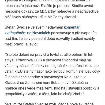
letech ostře jako nůž. Stačilo je pronést. Stačilo uvést
nesporné důkazy, že McCarthy neférově a nespravedlivě
ničí životy slušných lidí, a McCarthy skončil.
Štefan Švec se ve svém nedávném
komentáři
zveřejněném na Novinkách
pozastavuje s překvapením
nad tím, že se v poslední době rozvalily tradiční rozdíly
mezi pravicí a levicí:
"Stoleté dělení na pravici a levici ztratilo během tří let
smysl. Pravicová ODS a pravicoví Svobodní mají na
všechny zásadní otázky od migrační krize přes inkluzi po
vztah k EU stejný názor jako levicoví komunisté. Levicový
Dienstbier se shodne s pravicovým Kalouskem, o
Klausovi se Zemanem není třeba mluvit. Skutečná
hranice dnes vede mezi těmi, kdo hájí stávající politický a
geopolitický systém, a těmi, kdo ho chtějí zbořit."
Myslím, že Štefan Švec se mýlí. Žádná nová skutečná