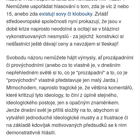
Nemůžete uspořádat hlasování o tom, zda je víc 2 nebo
15, anebo zda
existují sovy či klobouky.
Zvlášť
středoevropské společnosti nyní prokazují, že jsou v
době krize naprosto neodolné a ocitají se v blázinci
vykonstruovaných nesmyslů - za jejichž konstrukci si
nešťastníci ještě dávají ceny a navzájem si tleskají!
Svobodu názoru nemůžete hájit výmysly, ať prozápadními
či provýchodními (anebo co to vlastně je, v dnešním
nepřehledném světě si to, co je "prozápadní" a to, co je
"provýchodní" vlastně představuje jen malý Jarda.)
Mimochodem, naprosto tragické je, že většina komentářů,
které kritizují tyto ideology, to činí z úplně stejného,
ideologického postoje, jen s opačným znaménkem.
Jenže dnešní svět je příliš složitý na to, abychom si
vytvářeli jednoduché ideologické mustry a z frustrace či
na základě kdovíjak motivovaných předsudků se k nim
demonstrativně hlásili.