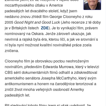
mccarthyovského útlaku v Americe
SOCIÁLNÍ SÍTĚ
padesátých let dvacátého století, když jsem
nedávno znovu zhlédl film George Clooneyho z roku
RUBRIKY
2005
Good Night and Good Luck
(Jeho recenze z té doby
je v Britských listech
ZDE
). Je to vynikající film, právem
PLNÁ VERZE STRÁNEK
nominovaný na Oskara. Jenže zároveň ukazuje, jak
nevinná a rajská byla éra, kterou líčí, a jak ve srovnání s
ní byla nyní možnost kvalitní novinářské práce zcela
zničena.
Clooneyho film je obrovskou poctou neohroženým
novinářům, především Edwarda Murrowa, který v televizi
CBS sérií dokumentárních filmů odhalil a zdiskreditoval
amerického senátora Josepha McCarthyho, který svým
antikomunismem a honem na čarodějnice terorizoval a
zničil život mnoha veřejných osobností Ameriky
padesátých let.
Při sledování tohoto filmu jsem si však uvědomil, že