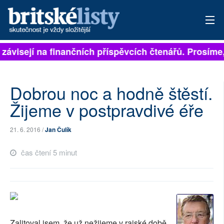
 závisejí na finančních příspěvcích čtenářů. Prosíme, 
PŘIHLÁSIT
AKTUÁLNÍ VYDÁNÍ
Dobrou noc a hodně štěstí.
ARCHIV
Žijeme v postpravdivé éře
ROZHOVORY
21. 6. 2016 /
Jan Čulík
TÉMATA
čas čtení 5 minut
NEJČTENĚJŠÍ ZA 7 DNÍ
AUTOŘI
PŘÍSPĚVKY NA PROVOZ
Zalitoval jsem, že už nežijeme v rajské době