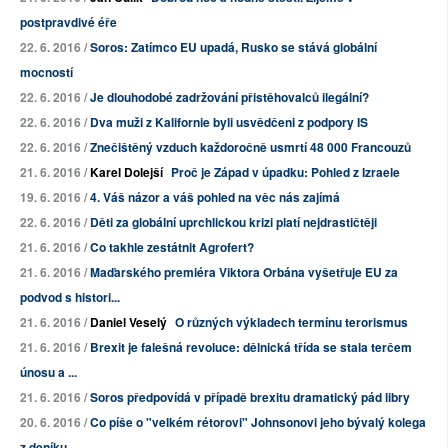
postpravdivé éře
22. 6. 2016 /
Soros: Zatímco EU upadá, Rusko se stává globální
mocností
22. 6. 2016 /
Je dlouhodobé zadržování přistěhovalců ilegální?
22. 6. 2016 /
Dva muži z Kalifornie byli usvědčeni z podpory IS
22. 6. 2016 /
Znečištěný vzduch každoročně usmrtí 48 000 Francouzů
21. 6. 2016 /
Karel Dolejší
Proč je Západ v úpadku: Pohled z Izraele
19. 6. 2016 /
4. Váš názor a váš pohled na věc nás zajímá
22. 6. 2016 /
Děti za globální uprchlickou krizi platí nejdrastičtěji
21. 6. 2016 /
Co takhle zestátnit Agrofert?
21. 6. 2016 /
Maďarského premiéra Viktora Orbána vyšetřuje EU za
podvod s histori...
21. 6. 2016 /
Daniel Veselý
O různých výkladech termínu terorismus
21. 6. 2016 /
Brexit je falešná revoluce: dělnická třída se stala terčem
únosu a ...
21. 6. 2016 /
Soros předpovídá v případě brexitu dramatický pád libry
20. 6. 2016 /
Co píše o "velkém rétorovi" Johnsonovi jeho bývalý kolega
z deníku ...