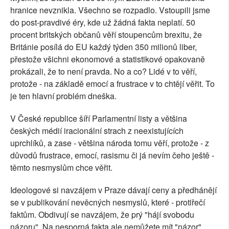
hranice nevznikla. Všechno se rozpadlo. Vstoupili jsme
do post-pravdivé éry, kde už žádná fakta neplatí. 50
procent britských občanů věří stoupencům brexitu, že
Británie posílá do EU každý týden 350 milionů liber,
přestože všichni ekonomové a statistikové opakovaně
prokázali, že to není pravda. No a co? Lidé v to věří,
protože - na základě emocí a frustrace v to chtějí věřit. To
je ten hlavní problém dneška.
V České republice šíří Parlamentní listy a většina
českých médií iracionální strach z neexistujících
uprchlíků, a zase - většina národa tomu věří, protože - z
důvodů frustrace, emocí, rasismu či já nevím čeho ještě -
těmto nesmyslům chce věřit.
Ideologové si navzájem v Praze dávají ceny a předhánějí
se v publikování nevěcných nesmyslů, které - protiřečí
faktům. Obdivují se navzájem, že prý "hájí svobodu
názoru". Na nesporná fakta ale nemůžete mít "názor".