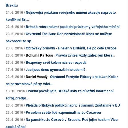
Brexitu
24. 6. 2016 /
Nejnovější průzkum veřejného mínění ukazuje naprosto
konfliktní Bri...
23. 6. 2016 /
Britské referendum: poslední průzkumy veřejného mínění
23. 6. 2016 /
Čtvrteční The Sun: Den nezávislosti! Dnes se můžete
osvobodit ze sp...
23. 6. 2016 /
Obrovský průšvih - a nejen v Británii, ale po celé Evropě
23. 6. 2016 /
Bohumil Kartous
Pravda zvítězí vždy, záleží jen která...
23. 6. 2016 /
Bezpečný svět kolem nás se rozpadá
17. 6. 2016 /
Jací jsou dnes gymnaziální studenti?
23. 6. 2016 /
Daniel Veselý
Obrácení Ferdyše Pištory aneb Jan Keller
na narozeninové párty Václ...
18. 10. 2016 /
Pokud považujete Britské listy za důležitý informační
zdroj, předpl...
23. 6. 2016 /
Plejáda britských politiků napříč stranami: Zůstaňme v EU
23. 6. 2016 /
Po celém světě lidé vzpomínali na Jo Coxovou
23. 6. 2016 /
Na památku Jo Coxové v Bruselu. Pod jejím heslem Více
společného!