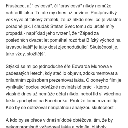
Frustrace, ať "levicová", či "pravicová" nikdy nemůže
nahradit fakta. To ale my dnes už nevíme. Postpravdivý
věk vyvolal takový zmatek, že už nikdo neví, co je vlastně
pořádně jak. I chudák Štefan Švec tomu do určité míry
propadá - například jeho tvrzení, že "Západ za
posledních dvacet let pomáhal rozdrbat Blízký východ na
krvavou kaši" je taky dost zjednodušující. Skutečnost je,
jako vždy, složitější.
Stýská se mi po jednoduché éře Edwarda Murrowa v
padesátých letech, kdy stačilo objevit, zdokumentovat a
brilantním způsobem prezentovat fakta. Clooneyho film je
vynikající poctou odvážné novinářské práci - kterou
vlastně dnes už nemůže dělat nikdo, neboť lid si všechna
fakta zpochybní na Facebooku. Protože tomu rozumí líp.
Kdo by se obtěžoval neúplatnou analýzou skutečnosti.
A kdo by se přece v dnešní době obtěžoval tím, že by
nekompromisně vyžadoval fakta a odmítal bláboly.