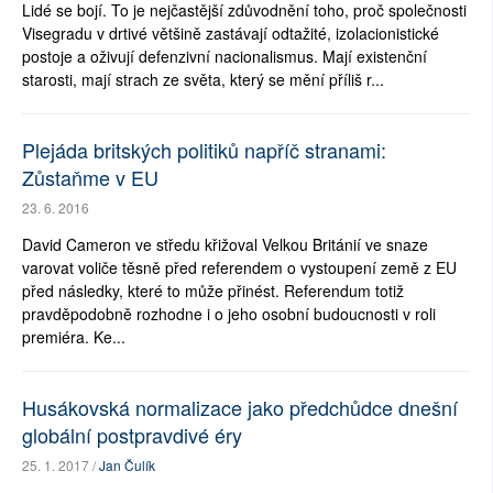
Lidé se bojí. To je nejčastější zdůvodnění toho, proč společnosti
Visegradu v drtivé většině zastávají odtažité, izolacionistické
postoje a oživují defenzivní nacionalismus. Mají existenční
starosti, mají strach ze světa, který se mění příliš r...
Plejáda britských politiků napříč stranami:
Zůstaňme v EU
23. 6. 2016
David Cameron ve středu křižoval Velkou Británií ve snaze
varovat voliče těsně před referendem o vystoupení země z EU
před následky, které to může přinést. Referendum totiž
pravděpodobně rozhodne i o jeho osobní budoucnosti v roli
premiéra. Ke...
Husákovská normalizace jako předchůdce dnešní
globální postpravdivé éry
25. 1. 2017 /
Jan Čulík