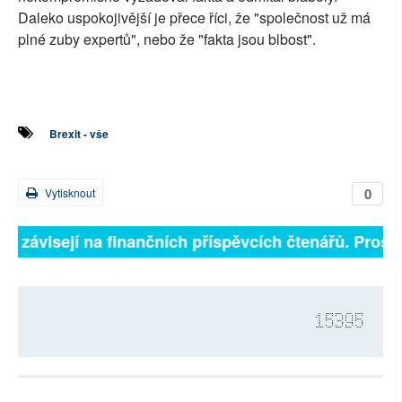
Daleko uspokojivější je přece říci, že "společnost už má
plné zuby expertů", nebo že "fakta jsou blbost".
Brexit - vše
0
Vytisknout
ně závisejí na finančních příspěvcích čtenářů. Prosíme
15395