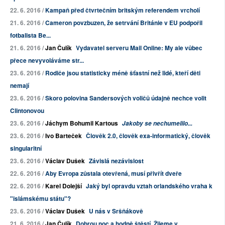
22. 6. 2016 /
Kampaň před čtvrtečním britským referendem vrcholí
21. 6. 2016 /
Cameron povzbuzen, že setrvání Británie v EU podpořil
fotbalista Be...
21. 6. 2016 /
Jan Čulík
Vydavatel serveru Mail Online: My ale vůbec
přece nevyvoláváme str...
23. 6. 2016 /
Rodiče jsou statisticky méně šťastní než lidé, kteří děti
nemají
23. 6. 2016 /
Skoro polovina Sandersových voličů údajně nechce volit
Clintonovou
23. 6. 2016 /
Jáchym Bohumil Kartous
Jakoby se nechumelilo...
23. 6. 2016 /
Ivo Barteček
Člověk 2.0, člověk exa-informatický, člověk
singularitní
23. 6. 2016 /
Václav Dušek
Závislá nezávislost
22. 6. 2016 /
Aby Evropa zůstala otevřená, musí přivřít dveře
22. 6. 2016 /
Karel Dolejší
Jaký byl opravdu vztah orlandského vraha k
"islámskému státu"?
23. 6. 2016 /
Václav Dušek
U nás v Sršňákově
21. 6. 2016 /
Jan Čulík
Dobrou noc a hodně štěstí. Žijeme v