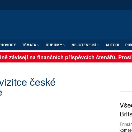
ZHOVORY
TÉMATA
RUBRIKY
NEJČTENĚJŠÍ
AUTOŘI
PŘÍ
ně závisejí na finančních příspěvcích čtenářů. Prosíme
vizitce české
e
Všec
Brit
Primár
komerc