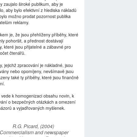
by zaujalo široké publikum, aby je
lo, aby bylo efektivní z hlediska nákladů
bylo možno prodat pozornost publika
telům reklamy.
kem je, že jsou přehlíženy příběhy, které
ly pohoršit, a přednost dostávají
y, které jsou přijatelné a zábavné pro
počet čtenářů.
y, jejichž zpracování je nákladné, jsou
vány nebo opomíjeny, nevšímavě jsou
zeny také ty příběhy, které jsou finančně
ní.
 vede k homogenizaci obsahu novin, k
vání o bezpečných otázkách a omezení
názorů a vyjadřovaných myšlenek.
R.G. Picard, (2004)
“Commercialism and newspaper