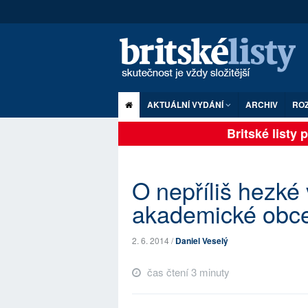
AKTUÁLNÍ VYDÁNÍ
ARCHIV
RO
Britské listy pl
O nepříliš hezké 
akademické obc
2. 6. 2014 /
Daniel Veselý
čas čtení 3 minuty