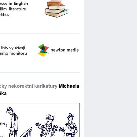
icky nekorektní karikatury
Michaela
áka