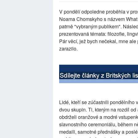
V pondělí odpoledne proběhla v pr
Noama Chomskyho s názvem What
patrně "vybraným publikem". Násled
prezentovaná témata: filozofie, lingv
Pár věcí, jež bych nečekal, mne ale
zarazilo.
Lidé, kteří se zúčastnili pondělníh
dvou skupin. Ti, kterým na rozdíl od 
obdrželi oranžové a modré vstupenky
slavnostního ceremoniálu, během n
medaili, samotné přednášky a poslé