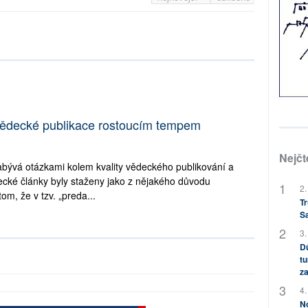
 vědecké publikace rostoucím tempem
Nejčt
abývá otázkami kolem kvality vědeckého publikování a
cké články byly staženy jako z nějakého důvodu
2.
om, že v tzv. „preda...
Tr
S
3.
Dů
tu
za
4.
No