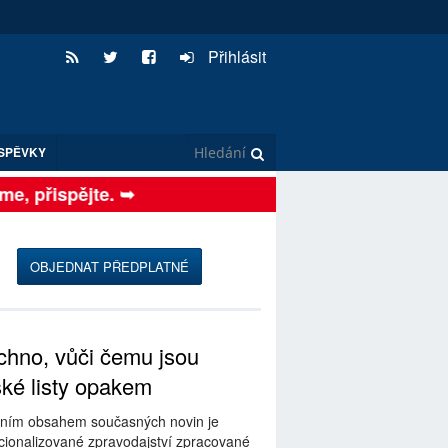
Přihlásit
SPĚVKY
, přispějte. ➥
OBJEDNAT PŘEDPLATNÉ
hno, vůči čemu jsou
ské listy opakem
ním obsahem současných novin je
ionalizované zpravodajství zpracované