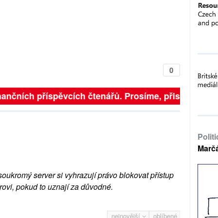
0
inančních příspěvcích čtenářů. Prosíme, přispějte. ➥
Polit
Marč
soukromý server si vyhrazují právo blokovat přístup
rovi, pokud to uznají za důvodné.
nejnovější
oblíbené