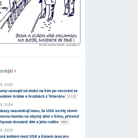
enější
 8. 2026
ump ustoupil od útoků na Írán po varování ze
aúdské Arábie a hrozbách z Teheránu
10132
 8. 2026
kazy nasvědčují tomu, že USA svrhly téměř
novou bombu na obytný dům v Íránu, přičemž
hynulo dvouleté dítě a jeho rodiče
9891
 8. 2026
vá jednání mezi USA a Íránem jsou pro