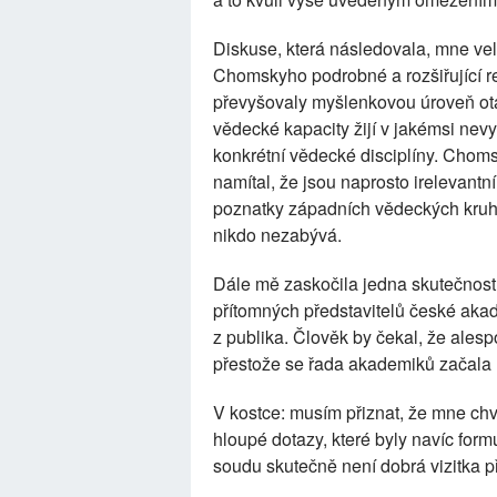
Diskuse, která následovala, mne veli
Chomskyho podrobné a rozšiřující re
převyšovaly myšlenkovou úroveň otá
vědecké kapacity žijí v jakémsi ne
konkrétní vědecké disciplíny. Choms
namítal, že jsou naprosto irelevant
poznatky západních vědeckých kruhů
nikdo nezabývá.
Dále mě zaskočila jedna skutečnost,
přítomných představitelů české aka
z publika. Člověk by čekal, že alesp
přestože se řada akademiků začala u
V kostce: musím přiznat, že mne chví
hloupé dotazy, které byly navíc fo
soudu skutečně není dobrá vizitka p