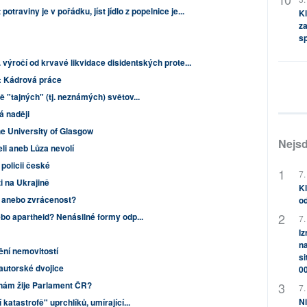
otraviny je v pořádku, jíst jídlo z popelnice je...
Kl
za
s
 výročí od krvavé likvidace disidentských prote...
: Kádrová práce
 "tajných" (tj. neznámých) světov...
á naději
he University of Glasgow
Nejsd
li aneb Lůza nevolí
 policii české
7.
zi na Ukrajině
Kl
, anebo zvrácenost?
od
ebo apartheid? Nenásilné formy odp...
7.
Iz
na
ění nemovitostí
si
 autorské dvojice
0
nám žije Parlament ČR?
7.
Ni
katastrofě" uprchlíků, umírající...