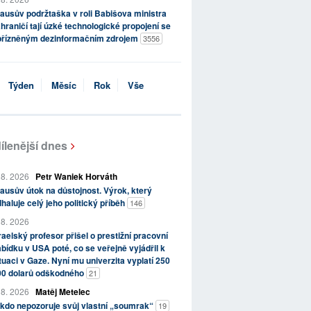
ausův podržtaška v roli Babišova ministra
hraničí tají úzké technologické propojení se
přízněným dezinformačním zdrojem
3556
Týden
Měsíc
Rok
Vše
ílenější dnes
 8. 2026
Petr Waniek Horváth
ausův útok na důstojnost. Výrok, který
haluje celý jeho politický příběh
146
 8. 2026
raelský profesor přišel o prestižní pracovní
bídku v USA poté, co se veřejně vyjádřil k
tuaci v Gaze. Nyní mu univerzita vyplatí 250
00 dolarů odškodného
21
 8. 2026
Matěj Metelec
kdo nepozoruje svůj vlastní „soumrak“
19