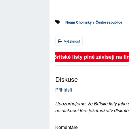
Noam Chomsky v České republice
Vytisknout
Britské listy plně závisejí na f
Diskuse
Přihlásit
Upozorňujeme, že Britské listy jako 
na diskusní fóra jakémukoliv diskuté
Komentáře