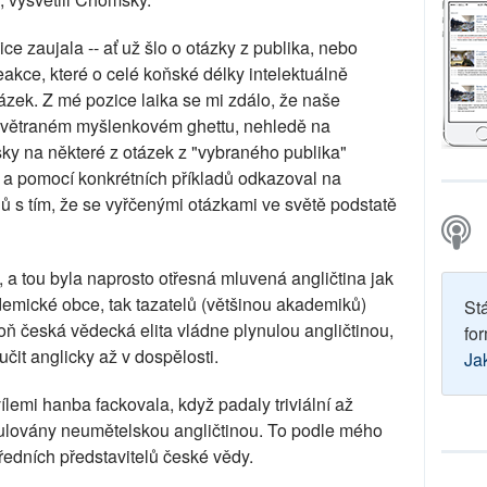
ce zaujala -- ať už šlo o otázky z publika, nebo
akce, které o celé koňské délky intelektuálně
zek. Z mé pozice laika se mi zdálo, že naše
vyvětraném myšlenkovém ghettu, nehledě na
ky na některé z otázek z "vybraného publika"
ní a pomocí konkrétních příkladů odkazoval na
 s tím, že se vyřčenými otázkami ve světě podstatě
 a tou byla naprosto otřesná mluvená angličtina jak
demické obce, tak tazatelů (většinou akademiků)
St
oň česká vědecká elita vládne plynulou angličtinou,
for
čit anglicky až v dospělosti.
Ja
lemi hanba fackovala, když padaly triviální až
rmulovány neumětelskou angličtinou. To podle mého
ředních představitelů české vědy.