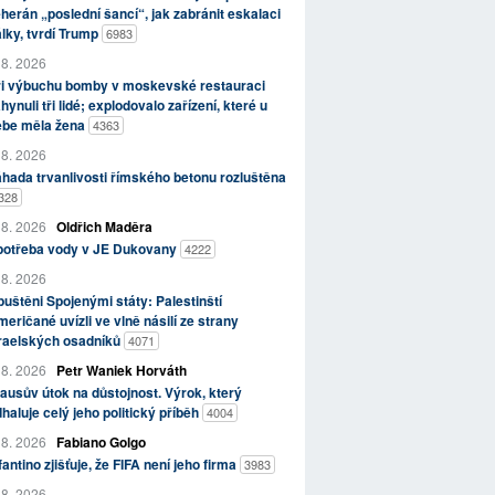
herán „poslední šancí“, jak zabránit eskalaci
lky, tvrdí Trump
6983
 8. 2026
ři výbuchu bomby v moskevské restauraci
hynuli tři lidé; explodovalo zařízení, které u
ebe měla žena
4363
 8. 2026
hada trvanlivosti římského betonu rozluštěna
328
 8. 2026
Oldřich Maděra
potřeba vody v JE Dukovany
4222
 8. 2026
uštěni Spojenými státy: Palestinští
eričané uvízli ve vlně násilí ze strany
zraelských osadníků
4071
 8. 2026
Petr Waniek Horváth
ausův útok na důstojnost. Výrok, který
haluje celý jeho politický příběh
4004
 8. 2026
Fabiano Golgo
fantino zjišťuje, že FIFA není jeho firma
3983
 8. 2026