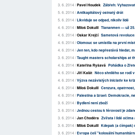
3. 6. 2014 /
Pavel Houdek
Zábřeh: Vyhazovat p
5. 6. 2014 /
Antikapitálový ostnatý drát
5. 6. 2014 /
Likviduje se odpad, nikoliv lidé
4. 6. 2014 /
Miloš Dokulil
Tiananmen --- už 25.
4. 6. 2014 /
Oskar Krejčí
Sametová revoluce
4. 6. 2014 /
Olomouc se umístila na první místě
4. 6. 2014 /
Jen ten, kdo nepřestává hledat, m
3. 6. 2014 /
Taught masters scholarships at t
4. 6. 2014 /
Kateřina Ryšavá
Pohádka o Zřete
4. 6. 2014 /
Jiří Kalát
Něco shnilého se rodí v
4. 6. 2014 /
Výzva nezávislých iniciativ ke kri
4. 6. 2014 /
Miloš Dokulil
Cenzura, opatrnost
4. 6. 2014 /
Palestina a Izrael: Demokracie, n
3. 6. 2014 /
Bydlení není zboží
3. 6. 2014 /
Jednou cestou k férovosti je zdan
3. 6. 2014 /
Jan Choděra
Zvířata i lidé očima
3. 6. 2014 /
Miloš Dokulil
Kdepak (a čímpak) 
3. 6. 2014 /
Evropa čelí "kolosální humanitární 