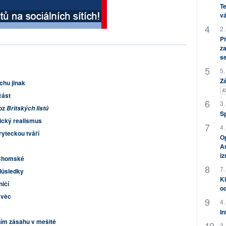
Te
vá
2.
P
za
s
5.
Zá
chu jinak
4
část
3.
voz
Britských listů
S
cký realismus
4.
ryteckou tváří
Op
Am
i
 Chomské
7.
 důsledky
Kl
ničí
od
 věc
4.
In
ním zásahu v mešitě
3.