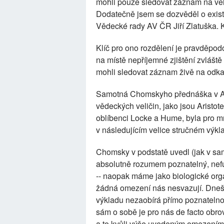
mohli pouze sledovat záznam na vel
Dodatečně jsem se dozvěděl o exist
Vědecké rady AV ČR Jiří Zlatuška. K
Klíč pro ono rozdělení je pravděpo
na místě nepříjemné zjištění zvláště
mohli sledovat záznam živě na odkaz
Samotná Chomskyho přednáška v AV
vědeckých veličin, jako jsou Aristote
oblíbenci Locke a Hume, byla pro mn
v následujícím velice stručném výkl
Chomsky v podstatě uvedl (jak v sam
absolutně rozumem poznatelný, nefu
-- naopak máme jako biologické org
žádná omezení nás nesvazují. Dne
výkladu nezaobírá přímo poznatelnost
sám o sobě je pro nás de facto obr
a to kvůli výše uvedeným omezením,