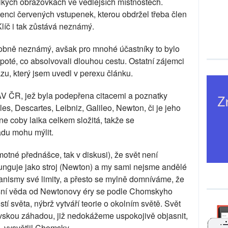
kých obrazovkách ve vedlejších místnostech.
enci červených vstupenek, kterou obdržel třeba člen
líč i tak zůstává neznámý.
dobně neznámý, avšak pro mnohé účastníky to bylo
 poté, co absolvovali dlouhou cestu. Ostatní zájemci
u, který jsem uvedl v perexu článku.
 ČR, jež byla podepřena citacemi a poznatky
les, Descartes, Leibniz, Galileo, Newton, či je jeho
e coby laika celkem složitá, takže se
adu mohu mýlit.
otné přednášce, tak v diskusi), že svět není
nguje jako stroj (Newton) a my sami nejsme andělé
anismy své limity, a přesto se mylně domníváme, že
šní věda od Newtonovy éry se podle Chomskyho
í světa, nýbrž vytváří teorie o okolním světě. Svět
ovskou záhadou, již nedokážeme uspokojivě objasnit,
 vysvětlil Chomsky.