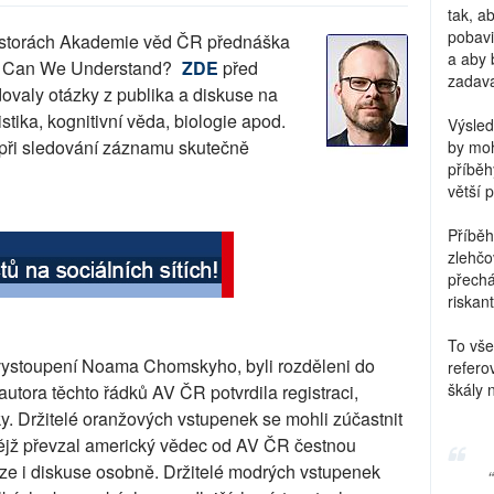
tak, a
pobavi
ostorách Akademie věd ČR přednáška
a aby 
 Can We Understand?
ZDE
před
zadava
ovaly otázky z publika a diskuse na
istika, kognitivní věda, biologie apod.
Výsled
 při sledování záznamu skutečně
by moh
příběh
větší 
Příběh
zlehčo
přechá
riskant
To vše
o vystoupení Noama Chomskyho, byli rozděleni do
refero
škály 
autora těchto řádků AV ČR potvrdila registraci,
. Držitelé oranžových vstupenek se mohli zúčastnit
ějž převzal americký vědec od AV ČR čestnou
ze i diskuse osobně. Držitelé modrých vstupenek