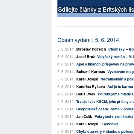
Obsah vydání | 5. 6. 2014
5. 6. 2014 /
Miroslav Polreich
Chomsky -- tro
5. 6. 2014 /
Josef Brož
Volyňský román -- V. 
4. 6. 2014 /
Apel o finanční příspěvek na pro
5. 6. 2014 /
Bohumil Kartous
Vyznávám magi
5. 6. 2014 /
Karel Dolejší
Neowilsonián s pok
5. 6. 2014 /
Kateřina Ryšavá
Asi je to karma
4. 6. 2014 /
Boris Cvek
Potřebujeme mladé
4. 6. 2014 /
Trvající vliv KSČM, jeho příčiny a
4. 6. 2014 /
Geopolitická cesta: Země v pohra
4. 6. 2014 /
Jan Čulík
Pokrytectví není hezká
4. 6. 2014 /
Karel Dolejší
"Genocida!"
5. 6. 2014 /
Chybné závěry v článku o policej