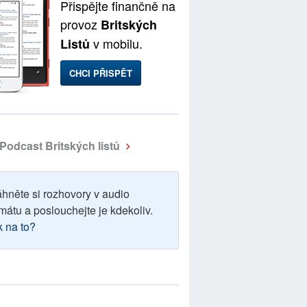
Přispějte finančně na
provoz
Britských
v mobilu.
Listů
CHCI PŘISPĚT
Podcast Britských listů
áhněte si rozhovory v audio
mátu a poslouchejte je kdekoliv.
k na to?