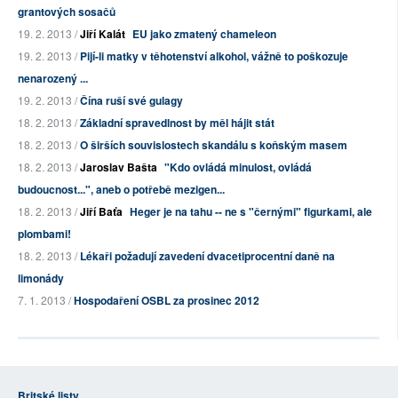
grantových sosačů
19. 2. 2013 /
Jiří Kalát
EU jako zmatený chameleon
19. 2. 2013 /
Pijí-li matky v těhotenství alkohol, vážně to poškozuje
nenarozený ...
19. 2. 2013 /
Čína ruší své gulagy
18. 2. 2013 /
Základní spravedlnost by měl hájit stát
18. 2. 2013 /
O širších souvislostech skandálu s koňským masem
18. 2. 2013 /
Jaroslav Bašta
"Kdo ovládá minulost, ovládá
budoucnost...", aneb o potřebě mezigen...
18. 2. 2013 /
Jiří Baťa
Heger je na tahu -- ne s "černými" figurkami, ale
plombami!
18. 2. 2013 /
Lékaři požadují zavedení dvacetiprocentní daně na
limonády
7. 1. 2013 /
Hospodaření OSBL za prosinec 2012
Britské listy