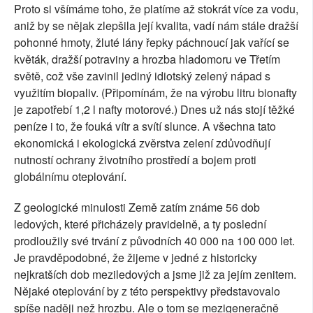
Proto si všímáme toho, že platíme až stokrát více za vodu,
aniž by se nějak zlepšila její kvalita, vadí nám stále dražší
pohonné hmoty, žluté lány řepky páchnoucí jak vařící se
květák, dražší potraviny a hrozba hladomoru ve Třetím
světě, což vše zavinil jediný idiotský zelený nápad s
využitím biopaliv. (Připomínám, že na výrobu litru bionafty
je zapotřebí 1,2 l nafty motorové.) Dnes už nás stojí těžké
peníze i to, že fouká vítr a svítí slunce. A všechna tato
ekonomická i ekologická zvěrstva zelení zdůvodňují
nutností ochrany životního prostředí a bojem proti
globálnímu oteplování.
Z geologické minulosti Země zatím známe 56 dob
ledových, které přicházely pravidelně, a ty poslední
prodloužily své trvání z původních 40 000 na 100 000 let.
Je pravděpodobné, že žijeme v jedné z historicky
nejkratších dob meziledových a jsme již za jejím zenitem.
Nějaké oteplování by z této perspektivy představovalo
spíše naději než hrozbu. Ale o tom se mezigeneračně