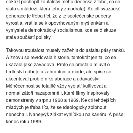
dokáži pochopit zoufalství mého dědečka z toho, co se
stalo s mládeží, která tehdy zmodrala). Ke cti svazácké
generace je třeba říci, že z té společenské puberty
vyrostla, vrátila se k opovrhovaným myšlenkám a
vymyslela demokratický socialismus, kde se diskuze
stala součástí politiky.
Takovou troufalost musely zažehlit do asfaltu pásy tanků.
A znovu se revidovala historie, tentokrát jen ta, co se
ukázala jako závadová. Proto se přestalo mluvit o
hrdinství odboje a zahraniční armádě, ale spíše se
akcentoval problém kolaborace a udavačství.
Méněcennost se totalitě vždy vyplatí kultivovat a
normalizátoři nazapomněli, které filmy inspirovaly
demonstranty v srpnu 1968 a 1969. Ke cti tehdejších
mladých je třeba říci, že se ideologicky zblbnout
nenechali. Nanejvýš zlákat vyhlídkou na kariéru. A přišel
konec roku 1989...