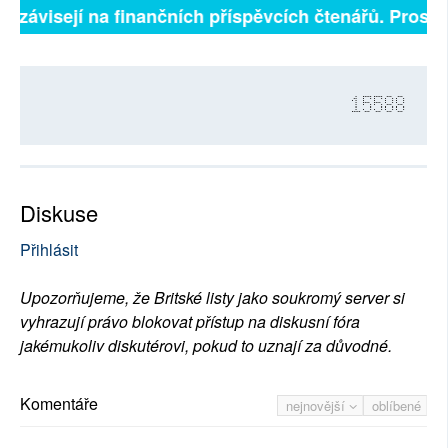
ně závisejí na finančních příspěvcích čtenářů. Prosíme
15588
Diskuse
Přihlásit
Upozorňujeme, že Britské listy jako soukromý server si
vyhrazují právo blokovat přístup na diskusní fóra
jakémukoliv diskutérovi, pokud to uznají za důvodné.
Komentáře
nejnovější
oblíbené