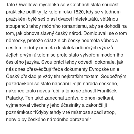
Tato Orwellova myšlenka se v Čechách stala součástí
SOCIÁLNÍ SÍTĚ
praktické politiky již kolem roku 1820, kdy se v jednom
pražském bytě sešlo asi dvacet intelektuálů, většinou
RUBRIKY
stoupenců tehdy módního romantismu, aby se dohodli na
tom, jak obnovit slavný český národ. Domlouvali se o tom
PLNÁ VERZE STRÁNEK
německy, protože část z nich česky neuměla vůbec a
čeština té doby neměla dostatek odborných výrazů.
Jejich prvým úkolem se proto stalo vytvoření moderního
českého jazyka. Svou práci tehdy odvedli dokonale, jak
nás dnes přesvědčují třeba dokumenty Evropské unie.
Český překlad je vždy tím nejkratším textem. Souběžným
požadavkem se stalo napsání Dějin národa českého,
nakonec touto novou řečí, a toho se zhostil František
Palacký. Ten také zanechal zprávu o onom setkání,
vyjmenoval všechny jeho účastníky a zakončil ji
poznámkou: "Kdyby tehdy v té místnosti spadl strop,
nebylo by českého národního obrození!"