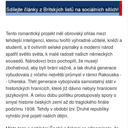
Tento romantický projekt měl obrovský ohlas mezi
tehdejší inteligencí, kterou tvořili výhradně učitelé, kněží a
studenti, a ti ovlivnili selské písmáky a moderní národ
spatřil světlo světa, k malé radosti našich německých
sousedů. Národovci brzo pochopili, že musejí
zbohatnout, aby byli bráni vážně, a tak druhá generace
vybudovala z ničeho největší průmysl v rámci Rakouska -
- Uherska. Třetí generace vybojovala samostatný stát v
historických hranicích, které již dávno nebyly hranicemi
jazykovými. A celou dobu politiku prostupovaly spory o
smysl historie českých zemí až do tragického finále
podzimu 1938. Tehdy v období tzv. Druhé republiky
vyhrálo jiné pojetí našich dějin.