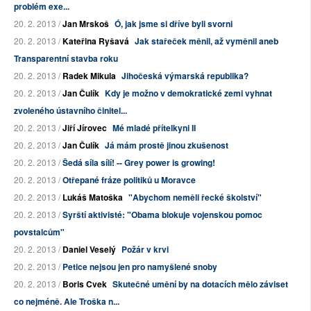
problém exe...
20. 2. 2013 /
Jan Mrskoš
Ó, jak jsme si dříve byli svorni
20. 2. 2013 /
Kateřina Ryšavá
Jak stařeček měnil, až vyměnil aneb
Transparentní stavba roku
20. 2. 2013 /
Radek Mikula
Jihočeská výmarská republika?
20. 2. 2013 /
Jan Čulík
Kdy je možno v demokratické zemi vyhnat
zvoleného ústavního činitel...
20. 2. 2013 /
Jiří Jírovec
Mé mladé přítelkyni II
20. 2. 2013 /
Jan Čulík
Já mám prostě jinou zkušenost
20. 2. 2013 /
Šedá síla sílí! -- Grey power is growing!
20. 2. 2013 /
Otřepané fráze politiků u Moravce
20. 2. 2013 /
Lukáš Matoška
"Abychom neměli řecké školství"
20. 2. 2013 /
Syrští aktivisté: "Obama blokuje vojenskou pomoc
povstalcům"
20. 2. 2013 /
Daniel Veselý
Požár v krvi
20. 2. 2013 /
Petice nejsou jen pro namyšlené snoby
20. 2. 2013 /
Boris Cvek
Skutečné umění by na dotacích mělo záviset
co nejméně. Ale Troška n...