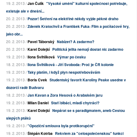
19. 2. 2013 /
Jan Čulík
"Vysoké umění" kulturní společnost potřebuje,
existuje ale v dnešní...
20. 2. 2013 /
Pozor! Šetření na elektřině někdy vyjde pěkně draho
20. 2. 2013 /
Zdeněk Kratochvíl a František Fuka: Film a počítačové hry,
jako obr...
20. 2. 2013 /
Pavel Táborský
Nabízet? A zadarmo?
20. 2. 2013 /
Karel Dolejší
Politická jelita nemají dostat nic zadarmo
19. 2. 2013 /
Ilona Švihlíková
Výmar po česku
18. 2. 2013 /
Ilona Švihlíková - Jiří Svoboda: Proč je ČR kolonie
19. 2. 2013 /
Taky platím, i když plyn nespotřebovávám
19. 2. 2013 /
Boris Cvek
Studentský favorit Karolíny Peake usedne v
dozorčí radě Budvaru
18. 2. 2013 /
Jan Kavan a Zora Hesová o Arabském jaru
19. 2. 2013 /
Milan Daniel
Staří blbáci, mladí chytráci?
19. 2. 2013 /
Karel Dolejší
Nepárat se s paradigmatem, aneb Cestou
slepých ptáků
19. 2. 2013 /
"Opoziční smlouva byla protikorupční"
19. 2. 2013 /
Štěpán Kotrba
Rekviem za "celospolečenskou" funkci