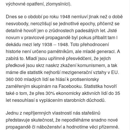
výchovné opatření, zlomyslníci).
Dnes se o období po roku 1948 nemluví jinak než o době
nesvobody, nerozlišují se jednotlivé epochy, přičemž se
detailně hovoří jen o zrůdnostech padesátých let. Jisté
novum v pravicové propagandě byl pokus přibalit tam i
dekádu mezi lety 1938 -- 1948. Toto přehodnocení
historie není určeno pamětníkům, ale mladé generaci. A
zabírá to. Mladí jsou upřímně přesvědčeni, že jejich
předkové jsou skrz naskrz zkažení komunismem, a tak
máme dle statistik nejhorší mezigenerační vztahy v EU.
360 000 mladých lidí se hlásí k protiseniorsky
zaměřeným skupinám na Facebooku. Statistika hovoří
také o tom, že přes 30% ekonomicky aktivních lidí do 35
let nesouhlasí s vyplácením starobních důchodů.
Jednu z nepříjemných vlastností nás stařešinů
představuje skutečnost, že nepodléháme snadno nové
propagandě či náboženství a hodnotíme věci přízemně.