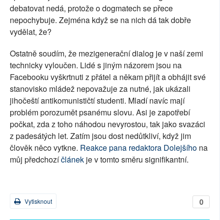
debatovat nedá, protože o dogmatech se přece
nepochybuje. Zejména když se na nich dá tak dobře
vydělat, že?
Ostatně soudím, že mezigenerační dialog je v naší zemi
technicky vyloučen. Lidé s jiným názorem jsou na
Facebooku vyškrtnuti z přátel a někam přijít a obhájit své
stanovisko mládež nepovažuje za nutné, jak ukázali
jihočeští antikomunističtí studenti. Mladí navíc mají
problém porozumět psanému slovu. Asi je zapotřebí
počkat, zda z toho náhodou nevyrostou, tak jako svazáci
z padesátých let. Zatím jsou dost nedůtkliví, když jim
člověk něco vytkne.
Reakce pana redaktora Dolejšího
na
můj předchozí
článek
je v tomto směru signifikantní.
0
Vytisknout