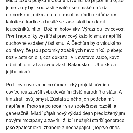
Místo teze o potýkání Čechů s Němci se připomínalo, že
jsme vždy byli součástí Svaté říše římské národa
německého, odkaz na reformaci nahradilo zdůraznění
katolické tradice a husité se zase stali bandami
loupežníků, nikoli Božími bojovníky. Výraznou levicovost
První republiky vystřídal pravicový katolicismus nepříliš
duchovně vzdálený fašismu. A Čechům bylo vtloukáno
do hlavy, že jsou potomky zbabělých nevolníků, plebejci
bez vlastních elit, což dokázali v I. světové válce, když
odmítali umírat za svou vlast, Rakousko -- Uhersko a
jejího císaře.
Po II. světové válce se romantický projekt prvních
osvícenců završil vybudováním čistě národního státu. A
tím ztratil svůj smysl. Zůstala z něho jen potřeba mít
nepřítele. Proto se po roce 1948 společnost rozdělila
generačně. Mladí přijali nový výklad dějin předložený jim
novými mocipány a zavrhli žijící i nežijící starší generace
jako zpátečnické, zbabělé a nechápající. (Teprve dnes