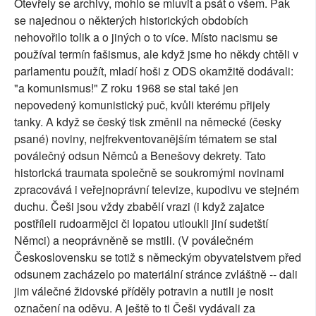
Otevřely se archivy, mohlo se mluvit a psát o všem. Pak
se najednou o některých historických obdobích
nehovořilo tolik a o jiných o to více. Místo nacismu se
používal termín fašismus, ale když jsme ho někdy chtěli v
parlamentu použít, mladí hoši z ODS okamžitě dodávali:
"a komunismus!" Z roku 1968 se stal také jen
nepovedený komunistický puč, kvůli kterému přijely
tanky. A když se český tisk změnil na německé (česky
psané) noviny, nejfrekventovanějším tématem se stal
poválečný odsun Němců a Benešovy dekrety. Tato
historická traumata společně se soukromými novinami
zpracovává i veřejnoprávní televize, kupodivu ve stejném
duchu. Češi jsou vždy zbabělí vrazi (i když zajatce
postříleli rudoarmějci či lopatou utloukli jiní sudetští
Němci) a neoprávněně se mstili. (V poválečném
Československu se totiž s německým obyvatelstvem před
odsunem zacházelo po materiální stránce zvláštně -- dali
jim válečné židovské příděly potravin a nutili je nosit
označení na oděvu. A ještě to ti Češi vydávali za