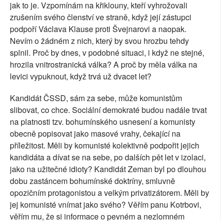
jak to je. Vzpomínám na křiklouny, kteří vyhrožovali
zrušením svého členství ve straně, když její zástupci
podpoří Václava Klause proti Švejnarovi a naopak.
Nevím o žádném z nich, který by svou hrozbu tehdy
splnil. Proč by dnes, v podobné situaci, i když ne stejné,
hrozila vnitrostranická válka? A proč by měla válka na
levici vypuknout, když trvá už dvacet let?
Kandidát ČSSD, sám za sebe, může komunistům
slibovat, co chce. Sociální demokraté budou nadále trvat
na platnosti tzv. bohumínského usnesení a komunisty
obecně popisovat jako masové vrahy, čekající na
příležitost. Měli by komunisté kolektivně podpořit jejich
kandidáta a dívat se na sebe, po dalších pět let v izolaci,
jako na užitečné idioty? Kandidát Zeman byl po dlouhou
dobu zastáncem bohumínské doktríny, smluvně
opozičním protagonistou a velkým privatizátorem. Měli by
jej komunisté vnímat jako svého? Věřím panu Kotrbovi,
věřím mu, že si informace o pevném a nezlomném