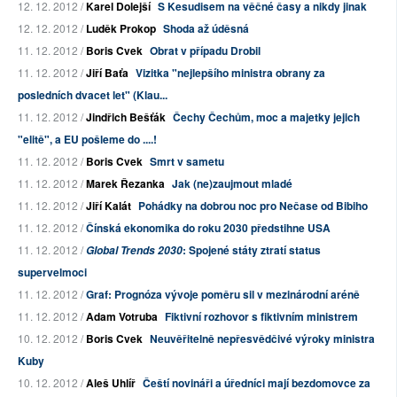
12. 12. 2012 /
Karel Dolejší
S Kesudisem na věčné časy a nikdy jinak
12. 12. 2012 /
Luděk Prokop
Shoda až úděsná
11. 12. 2012 /
Boris Cvek
Obrat v případu Drobil
11. 12. 2012 /
Jiří Baťa
Vizitka "nejlepšího ministra obrany za
posledních dvacet let" (Klau...
11. 12. 2012 /
Jindřich Bešťák
Čechy Čechům, moc a majetky jejich
"elitě", a EU pošleme do ....!
11. 12. 2012 /
Boris Cvek
Smrt v sametu
11. 12. 2012 /
Marek Řezanka
Jak (ne)zaujmout mladé
11. 12. 2012 /
Jiří Kalát
Pohádky na dobrou noc pro Nečase od Bibiho
11. 12. 2012 /
Čínská ekonomika do roku 2030 předstihne USA
11. 12. 2012 /
: Spojené státy ztratí status
Global Trends 2030
supervelmoci
11. 12. 2012 /
Graf: Prognóza vývoje poměru sil v mezinárodní aréně
11. 12. 2012 /
Adam Votruba
Fiktivní rozhovor s fiktivním ministrem
10. 12. 2012 /
Boris Cvek
Neuvěřitelně nepřesvědčivé výroky ministra
Kuby
10. 12. 2012 /
Aleš Uhlíř
Čeští novináři a úředníci mají bezdomovce za