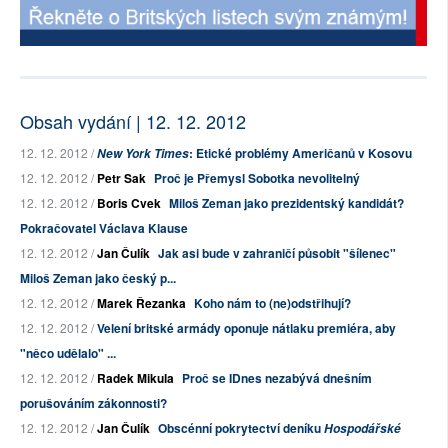
Obsah vydání | 12. 12. 2012
12. 12. 2012 /
: Etické problémy Američanů v Kosovu
New York Times
12. 12. 2012 /
Petr Sak
Proč je Přemysl Sobotka nevolitelný
12. 12. 2012 /
Boris Cvek
Miloš Zeman jako prezidentský kandidát?
Pokračovatel Václava Klause
12. 12. 2012 /
Jan Čulík
Jak asi bude v zahraničí působit "šílenec"
Miloš Zeman jako český p...
12. 12. 2012 /
Marek Řezanka
Koho nám to (ne)odstřihují?
12. 12. 2012 /
Velení britské armády oponuje nátlaku premiéra, aby
"něco udělalo" ...
12. 12. 2012 /
Radek Mikula
Proč se IDnes nezabývá dnešním
porušováním zákonnosti?
12. 12. 2012 /
Jan Čulík
Obscénní pokrytectví deníku
Hospodářské