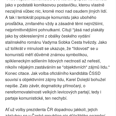
jako v podstatě komiksovou postavičku, kterou vlastně
nezajímá vůbec nic, kromě moci nad osudem jiných lidí.
A tak i tentokrát popisuje komunistu jako ubohého
prosťáčka, zmítaného vždy a zásadně těmi nejnižšími,
nejprimitivnějšími pohnutkami. Cituji "jásá nad plakáty
jako by obkreslenými z obálky českého vydání
stalinského románu Vadyma Sobka Cesta hvězdy. Jako
už tolikrát v minulosti se ukazuje, že "lidovost" se u
komunistů měří důvěrně známou symbolikou,
spikleneckým sdílením lidových nectností až neřestí,
nikoliv nějakým zastáváním se "objektivních" zájmů lidu."
Konec citace. Jak volba oficiálního kandidáta ČSSD
souvisí s objektivními zájmy lidu, Karel Dolejší bohužel
nepíše. Zato závěr, dogmaticky přímočarý, o
nereformovatelnosti velkých levicových partají, tedy i
partaje komunistické, ten nechybí.
Ať už volby prezidenta ČR dopadnou jakkoli, jejich
zásluhou se v České republice nic důležitého nezmění.