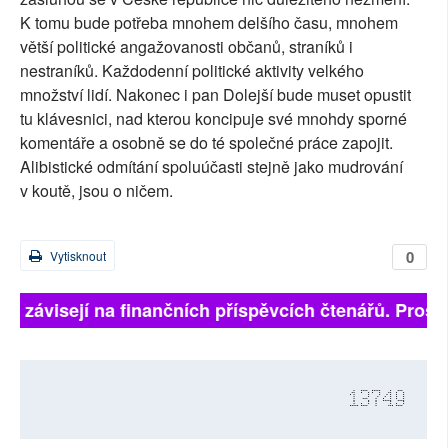
K tomu bude potřeba mnohem delšího času, mnohem
větší politické angažovanosti občanů, straníků i
nestraníků. Každodenní politické aktivity velkého
množství lidí. Nakonec i pan Dolejší bude muset opustit
tu klávesnici, nad kterou koncipuje své mnohdy sporné
komentáře a osobně se do té společné práce zapojit.
Alibistické odmítání spoluúčasti stejně jako mudrování
v koutě, jsou o ničem.
0
Vytisknout
lně závisejí na finančních příspěvcích čtenářů. Prosím
13749