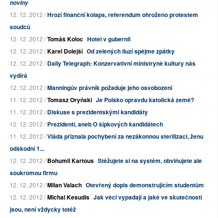
noviny
12. 12. 2012 /
Hrozí finanční kolaps, referendum ohroženo protestem
soudců
12. 12. 2012 /
Tomáš Koloc
Hotel v gubernii
12. 12. 2012 /
Karel Dolejší
Od zelených iluzí spějme zpátky
12. 12. 2012 /
Daily Telegraph: Konzervativní ministryně kultury nás
vydírá
12. 12. 2012 /
Manningův právník požaduje jeho osvobození
11. 12. 2012 /
Tomasz Oryński
Je Polsko opravdu katolická země?
11. 12. 2012 /
Diskuse s prezidentskými kandidáty
12. 12. 2012 /
Prezidenti, aneb O šípkových kandidátech
11. 12. 2012 /
Vláda přiznala pochybení za nezákonnou sterilizaci, ženu
odškodní 1...
12. 12. 2012 /
Bohumil Kartous
Stěžujete si na systém, obviňujete ale
soukromou firmu
12. 12. 2012 /
Milan Valach
Otevřený dopis demonstrujícím studentům
12. 12. 2012 /
Michal Kesudis
Jak věci vypadají a jaké ve skutečnosti
jsou, není vždycky totéž