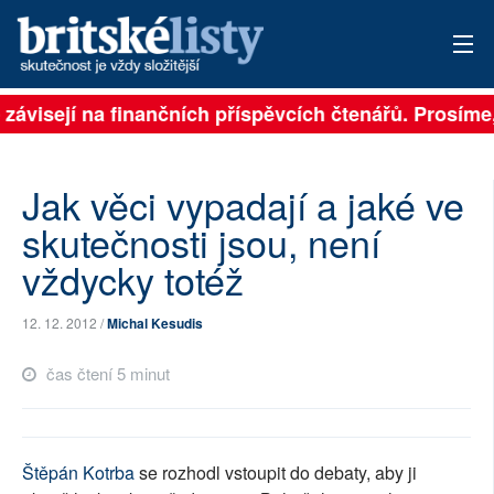
 závisejí na finančních příspěvcích čtenářů. Prosíme, 
PŘIHLÁSIT
AKTUÁLNÍ VYDÁNÍ
Jak věci vypadají a jaké ve
ARCHIV
skutečnosti jsou, není
vždycky totéž
ROZHOVORY
TÉMATA
12. 12. 2012 /
Michal Kesudis
NEJČTENĚJŠÍ ZA 7 DNÍ
čas čtení 5 minut
AUTOŘI
PŘÍSPĚVKY NA PROVOZ
Štěpán Kotrba
se rozhodl vstoupit do debaty, aby ji