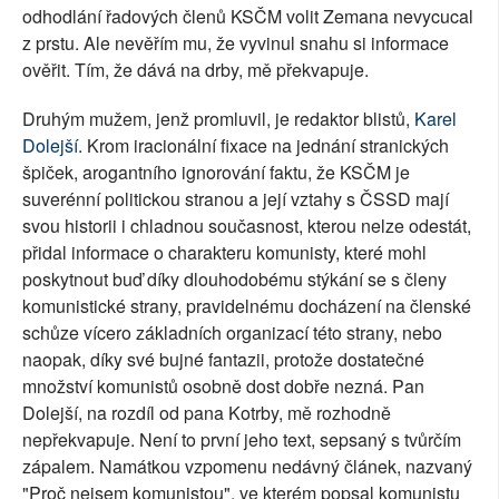
odhodlání řadových členů KSČM volit Zemana nevycucal
z prstu. Ale nevěřím mu, že vyvinul snahu si informace
ověřit. Tím, že dává na drby, mě překvapuje.
Druhým mužem, jenž promluvil, je redaktor blistů,
Karel
Dolejší
. Krom iracionální fixace na jednání stranických
špiček, arogantního ignorování faktu, že KSČM je
suverénní politickou stranou a její vztahy s ČSSD mají
svou historii i chladnou současnost, kterou nelze odestát,
přidal informace o charakteru komunisty, které mohl
poskytnout buď díky dlouhodobému stýkání se s členy
komunistické strany, pravidelnému docházení na členské
schůze vícero základních organizací této strany, nebo
naopak, díky své bujné fantazii, protože dostatečné
množství komunistů osobně dost dobře nezná. Pan
Dolejší, na rozdíl od pana Kotrby, mě rozhodně
nepřekvapuje. Není to první jeho text, sepsaný s tvůrčím
zápalem. Namátkou vzpomenu nedávný článek, nazvaný
"Proč nejsem komunistou", ve kterém popsal komunistu