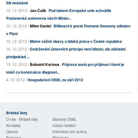
lidi neslušné
10. 12. 2012 /
Jan Čulík
Pod tlakem Evropské unie schválila
Poslanecká sněmovna návrh Minist...
10. 12. 2012 /
Milan Daniel
Billboard k poctě Romana Smetany odhalen
v Plzni
10. 12. 2012 /
Máme vážné obavy o lidská práva v České republice
10. 12. 2012 /
Dodržování ústavních principů není blbost, ale základní
předpoklad ...
10. 12. 2012 /
Bohumil Kartous
Příprava testů pro přijímací řízení je
totéž co konstrukce diagnost...
4. 10. 2012 /
Hospodaření OSBL za září 2012
Britské listy
O nás - Britské listy
Stanovy OSBL
Kontakty
Vzkaz redakci
Opravy
Informace pro autory
Reklama
Příspěvky