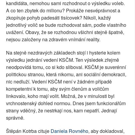
kandidáta, nemohou sami rozhodnout o výsledku voleb.
A co ten zbytek do milionu? Prokáže nesvéprávnost a
zkopíruje pohyb padesáti tisícovek? Nikoli, každý
jednotlivý volič se bude rozhodovat sám, podle vlastního
uvážení. Obavy, že se rozhodnou všichni stejně špatně,
nejsou založeny na zdravém vnímání reality.
Na stejně nezdravých základech stojí i hysterie kolem
výsledku jednání vedení KSČM. Ten výsledek zřejmě
neodpovídá tomu, co si kdo sliboval. KSČM je suverénní
politickou stranou, která nikomu, ani sociální demokracii,
nic nedluží. Vedení KSČM není v žádném případě
kompetentní k tomu, aby svým členům a voličům
linkovalo, koho mají volit. Možná, že v minulosti byl
vrchnostenský dohled normou. Dnes jsem funkcionářům
strany vděčný, že nestrkají nos, kam nepatří. Jednají
správně.
Štěpán Kotrba cituje
Daniela Rovného
, aby dokladoval,