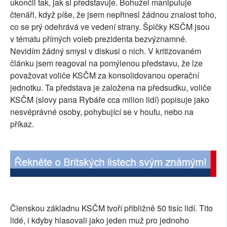
ukončil tak, jak si představuje. Bohužel manipuluje
SOCIÁLNÍ SÍTĚ
čtenáři, když píše, že jsem nepřinesl žádnou znalost toho,
co se prý odehrává ve vedení strany. Špičky KSČM jsou
RUBRIKY
v tématu přímých voleb prezidenta bezvýznamné.
Nevidím žádný smysl v diskusi o nich. V kritizovaném
PLNÁ VERZE STRÁNEK
článku jsem reagoval na pomýlenou představu, že lze
považovat voliče KSČM za konsolidovanou operační
jednotku. Ta představa je založena na předsudku, voliče
KSČM (slovy pana Rybáře cca milion lidí) popisuje jako
nesvéprávné osoby, pohybující se v houfu, nebo na
příkaz.
Členskou základnu KSČM tvoří přibližně 50 tisíc lidí. Tito
lidé, i kdyby hlasovali jako jeden muž pro jednoho