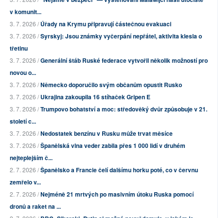
v komunit...
3. 7. 2026 /
Úřady na Krymu připravují částečnou evakuaci
3. 7. 2026 /
Syrskyj: Jsou známky vyčerpání nepřátel, aktivita klesla o
třetinu
3. 7. 2026 /
Generální štáb Ruské federace vytvořil několik možností pro
novou o...
3. 7. 2026 /
Německo doporučilo svým občanům opustit Rusko
3. 7. 2026 /
Ukrajina zakoupila 16 stíhaček Gripen E
3. 7. 2026 /
Trumpovo bohatství a moc: středověký dvůr způsobuje v 21.
století c...
3. 7. 2026 /
Nedostatek benzínu v Rusku může trvat měsíce
3. 7. 2026 /
Španělská vlna veder zabila přes 1 000 lidí v druhém
nejteplejším č...
2. 7. 2026 /
Španělsko a Francie čelí dalšímu horku poté, co v červnu
zemřelo v...
2. 7. 2026 /
Nejméně 21 mrtvých po masivním útoku Ruska pomocí
dronů a raket na ...