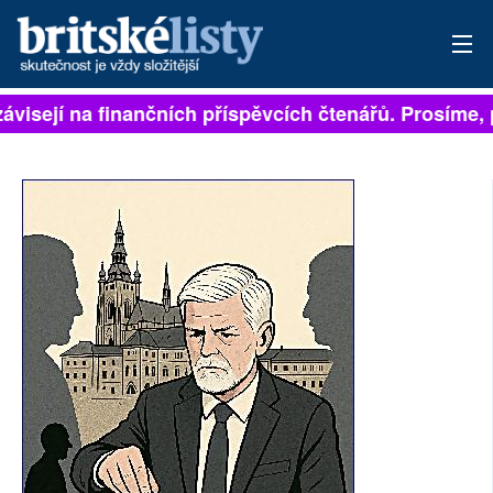
ávisejí na finančních příspěvcích čtenářů. Prosíme, p
PŘIHLÁSIT
AKTUÁLNÍ VYDÁNÍ
ARCHIV
ROZHOVORY
TÉMATA
NEJČTENĚJŠÍ ZA 7 DNÍ
AUTOŘI
PŘÍSPĚVKY NA PROVOZ