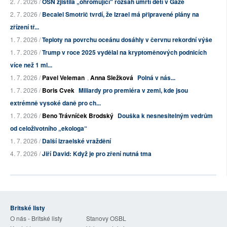
2. 7. 2026 /
OSN zjistila „ohromující“ rozsah úmrtí dětí v Gaze
2. 7. 2026 /
Becalel Smotrič tvrdí, že Izrael má připravené plány na
zřízení tř...
1. 7. 2026 /
Teploty na povrchu oceánu dosáhly v červnu rekordní výše
1. 7. 2026 /
Trump v roce 2025 vydělal na kryptoměnových podnicích
více než 1 ml...
1. 7. 2026 /
Pavel Veleman
,
Anna Sležková
Polná v nás...
1. 7. 2026 /
Boris Cvek
Miliardy pro premiéra v zemi, kde jsou
extrémně vysoké daně pro ch...
1. 7. 2026 /
Beno Trávníček Brodský
Douška k nesnesitelným vedrům
od celoživotního „ekologa“
1. 7. 2026 /
Další izraelské vraždění
4. 7. 2026 /
Jiří David: Když je pro zření nutná tma
Britské listy
O nás - Britské listy
Stanovy OSBL