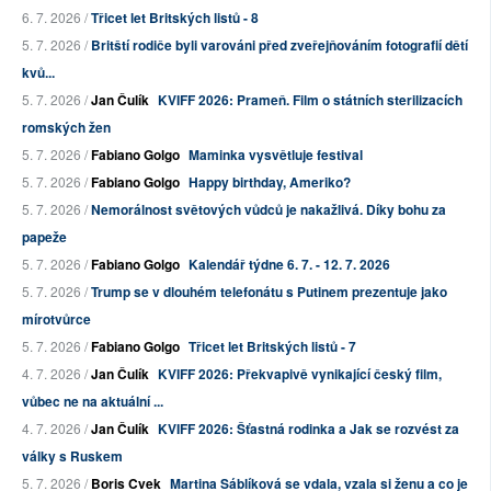
6. 7. 2026 /
Třicet let Britských listů - 8
5. 7. 2026 /
Britští rodiče byli varováni před zveřejňováním fotografií dětí
kvů...
5. 7. 2026 /
Jan Čulík
KVIFF 2026: Prameň. Film o státních sterilizacích
romských žen
5. 7. 2026 /
Fabiano Golgo
Maminka vysvětluje festival
5. 7. 2026 /
Fabiano Golgo
Happy birthday, Ameriko?
5. 7. 2026 /
Nemorálnost světových vůdců je nakažlivá. Díky bohu za
papeže
5. 7. 2026 /
Fabiano Golgo
Kalendář týdne 6. 7. - 12. 7. 2026
5. 7. 2026 /
Trump se v dlouhém telefonátu s Putinem prezentuje jako
mírotvůrce
5. 7. 2026 /
Fabiano Golgo
Třicet let Britských listů - 7
4. 7. 2026 /
Jan Čulík
KVIFF 2026: Překvapivě vynikající český film,
vůbec ne na aktuální ...
4. 7. 2026 /
Jan Čulík
KVIFF 2026: Šťastná rodinka a Jak se rozvést za
války s Ruskem
5. 7. 2026 /
Boris Cvek
Martina Sáblíková se vdala, vzala si ženu a co je