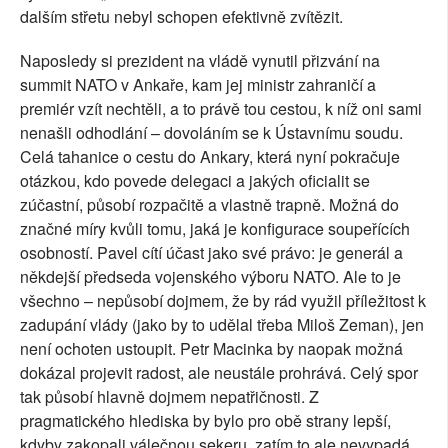
dalším střetu nebyl schopen efektivně zvítězit.
Naposledy si prezident na vládě vynutil přizvání na
summit NATO v Ankaře, kam jej ministr zahraničí a
premiér vzít nechtěli, a to právě tou cestou, k níž oni sami
nenašli odhodlání – dovoláním se k Ústavnímu soudu.
Celá tahanice o cestu do Ankary, která nyní pokračuje
otázkou, kdo povede delegaci a jakých oficialit se
zúčastní, působí rozpačitě a vlastně trapně. Možná do
značné míry kvůli tomu, jaká je konfigurace soupeřících
osobností. Pavel cítí účast jako své právo: je generál a
někdejší předseda vojenského výboru NATO. Ale to je
všechno – nepůsobí dojmem, že by rád využil příležitost k
zadupání vlády (jako by to udělal třeba Miloš Zeman), jen
není ochoten ustoupit. Petr Macinka by naopak možná
dokázal projevit radost, ale neustále prohrává. Celý spor
tak působí hlavně dojmem nepatřičnosti. Z
pragmatického hlediska by bylo pro obě strany lepší,
kdyby zakopali válečnou sekeru, zatím to ale nevypadá,