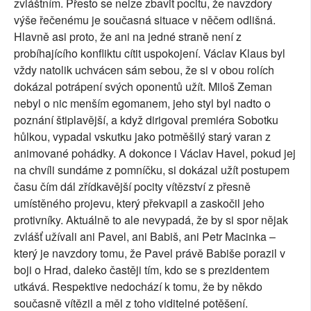
zvláštním. Přesto se nelze zbavit pocitu, že navzdory
výše řečenému je současná situace v něčem odlišná.
Hlavně asi proto, že ani na jedné straně není z
probíhajícího konfliktu cítit uspokojení. Václav Klaus byl
vždy natolik uchvácen sám sebou, že si v obou rolích
dokázal potrápení svých oponentů užít. Miloš Zeman
nebyl o nic menším egomanem, jeho styl byl nadto o
poznání štiplavější, a když dirigoval premiéra Sobotku
hůlkou, vypadal vskutku jako potměšilý starý varan z
animované pohádky. A dokonce i Václav Havel, pokud jej
na chvíli sundáme z pomníčku, si dokázal užít postupem
času čím dál zřídkavější pocity vítězství z přesně
umístěného projevu, který překvapil a zaskočil jeho
protivníky. Aktuálně to ale nevypadá, že by si spor nějak
zvlášť užívali ani Pavel, ani Babiš, ani Petr Macinka –
který je navzdory tomu, že Pavel právě Babiše porazil v
boji o Hrad, daleko častěji tím, kdo se s prezidentem
utkává. Respektive nedochází k tomu, že by někdo
současně vítězil a měl z toho viditelné potěšení.