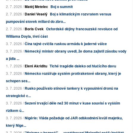
2. 7. 2026 /
Matěj Metelec
Boj o summit
2. 7. 2026 /
Daniel Veselý
Boj s klimatickým rozvratem versus
pumpování stovek miliard do zbro...
2. 7. 2026 /
Boris Cvek
Oxfordské dějiny francouzské revoluce od
Williama Doyla, třetí část
3. 7. 2026 /
Čína tajně cvičila ruskou armádu k jaderné válce
3. 7. 2026 /
Německý ministr obrany uvedl, že doma zajistil zásobu vody
a jídla ...
1. 7. 2026 /
Eleni Akriditu
Tiché tragédie daleko od hlučícího davu
3. 7. 2026 /
Německo rozšiřuje systém protiraketové obrany, který je
schopen ses...
3. 7. 2026 /
Rusko používalo stínové tankery k vypouštění dronů na
strategické c...
3. 7. 2026 /
Sezení trvající déle než 30 minut v kuse souvisí s vyšším
rizikem ú...
3. 7. 2026 /
Nigérie: Vláda požaduje od JAR odškodnění kvůli majetku,
který Nige...
3. 7. 2026 /
"Nejsme v bezpečí" — vystěhovaní Malawijci našli útočiště