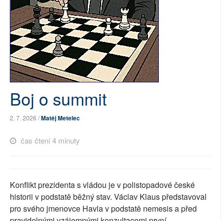
SOCIÁLNÍ SÍTĚ
RUBRIKY
PLNÁ VERZE STRÁNEK
Boj o summit
2. 7. 2026 /
Matěj Metelec
čas čtení 4 minuty
Konflikt prezidenta s vládou je v polistopadové české
historii v podstatě běžný stav. Václav Klaus představoval
pro svého jmenovce Havla v podstatě nemesis a před
pravidelnými vzájemnými konzultacemi první