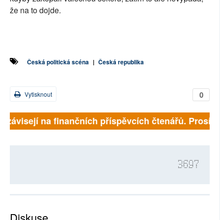
že na to dojde.
Česká politická scéna
|
Česká republika
0
Vytisknout
ě závisejí na finančních příspěvcích čtenářů. Prosíme,
3697
Diskuse