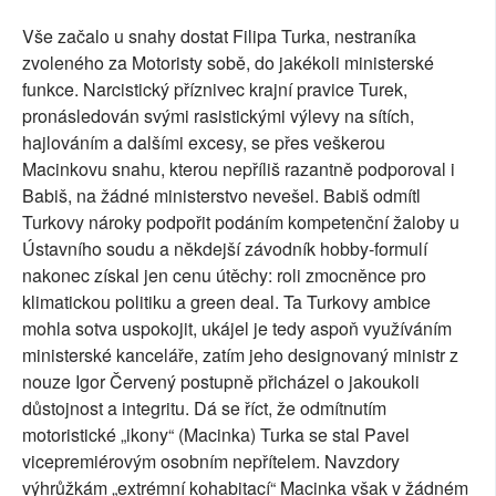
Vše začalo u snahy dostat Filipa Turka, nestraníka
zvoleného za Motoristy sobě, do jakékoli ministerské
funkce. Narcistický příznivec krajní pravice Turek,
pronásledován svými rasistickými výlevy na sítích,
hajlováním a dalšími excesy, se přes veškerou
Macinkovu snahu, kterou nepříliš razantně podporoval i
Babiš, na žádné ministerstvo nevešel. Babiš odmítl
Turkovy nároky podpořit podáním kompetenční žaloby u
Ústavního soudu a někdejší závodník hobby-formulí
nakonec získal jen cenu útěchy: roli zmocněnce pro
klimatickou politiku a green deal. Ta Turkovy ambice
mohla sotva uspokojit, ukájel je tedy aspoň využíváním
ministerské kanceláře, zatím jeho designovaný ministr z
nouze Igor Červený postupně přicházel o jakoukoli
důstojnost a integritu. Dá se říct, že odmítnutím
motoristické „ikony“ (Macinka) Turka se stal Pavel
vicepremiérovým osobním nepřítelem. Navzdory
výhrůžkám „extrémní kohabitací“ Macinka však v žádném