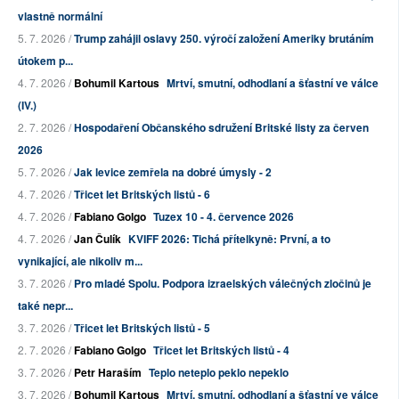
vlastně normální
5. 7. 2026 /
Trump zahájil oslavy 250. výročí založení Ameriky brutáním
útokem p...
4. 7. 2026 /
Bohumil Kartous
Mrtví, smutní, odhodlaní a šťastní ve válce
(IV.)
2. 7. 2026 /
Hospodaření Občanského sdružení Britské listy za červen
2026
5. 7. 2026 /
Jak levice zemřela na dobré úmysly - 2
4. 7. 2026 /
Třicet let Britských listů - 6
4. 7. 2026 /
Fabiano Golgo
Tuzex 10 - 4. července 2026
4. 7. 2026 /
Jan Čulík
KVIFF 2026: Tichá přítelkyně: První, a to
vynikající, ale nikoliv m...
3. 7. 2026 /
Pro mladé Spolu. Podpora izraelských válečných zločinů je
také nepr...
3. 7. 2026 /
Třicet let Britských listů - 5
2. 7. 2026 /
Fabiano Golgo
Třicet let Britských listů - 4
3. 7. 2026 /
Petr Haraším
Teplo neteplo peklo nepeklo
3. 7. 2026 /
Bohumil Kartous
Mrtví, smutní, odhodlaní a šťastní ve válce