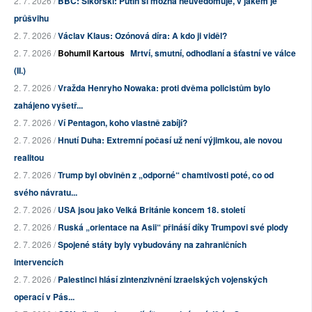
2. 7. 2026 /
BBC: Sikorski: Putin si možná neuvědomuje, v jakém je
průšvihu
2. 7. 2026 /
Václav Klaus: Ozónová díra: A kdo ji viděl?
2. 7. 2026 /
Bohumil Kartous
Mrtví, smutní, odhodlaní a šťastní ve válce
(II.)
2. 7. 2026 /
Vražda Henryho Nowaka: proti dvěma policistům bylo
zahájeno vyšetř...
2. 7. 2026 /
Ví Pentagon, koho vlastně zabíjí?
2. 7. 2026 /
Hnutí Duha: Extremní počasí už není výjimkou, ale novou
realitou
2. 7. 2026 /
Trump byl obviněn z „odporné“ chamtivosti poté, co od
svého návratu...
2. 7. 2026 /
USA jsou jako Velká Británie koncem 18. století
2. 7. 2026 /
Ruská „orientace na Asii“ přináší díky Trumpovi své plody
2. 7. 2026 /
Spojené státy byly vybudovány na zahraničních
intervencích
2. 7. 2026 /
Palestinci hlásí zintenzivnění izraelských vojenských
operací v Pás...