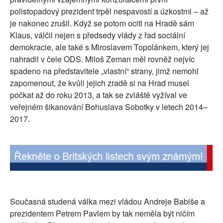
polistopadový prezident trpěl nespavostí a úzkostmi – až
je nakonec zrušil. Když se potom ocitl na Hradě sám
Klaus, válčil nejen s předsedy vlády z řad sociální
demokracie, ale také s Miroslavem Topolánkem, který jej
nahradil v čele ODS. Miloš Zeman měl rovněž nejvíc
spadeno na představitele „vlastní“ strany, jimž nemohl
zapomenout, že kvůli jejich zradě si na Hrad musel
počkat až do roku 2013, a tak se zvláště vyžíval ve
veřejném šikanování Bohuslava Sobotky v letech 2014–
2017.
Současná studená válka mezi vládou Andreje Babiše a
prezidentem Petrem Pavlem by tak neměla být ničím