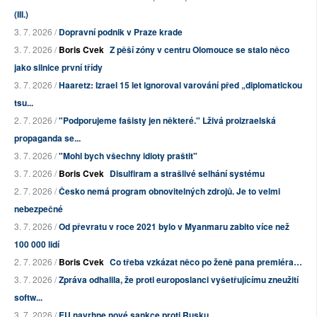
(III.)
3. 7. 2026 /
Dopravní podnik v Praze krade
3. 7. 2026 /
Boris Cvek
Z pěší zóny v centru Olomouce se stalo něco
jako silnice první třídy
3. 7. 2026 /
Haaretz: Izrael 15 let ignoroval varování před „diplomatickou
tsu...
2. 7. 2026 /
"Podporujeme fašisty jen některé." Lživá proizraelská
propaganda se...
3. 7. 2026 /
"Mohl bych všechny idioty praštit"
3. 7. 2026 /
Boris Cvek
Disulfiram a strašlivé selhání systému
2. 7. 2026 /
Česko nemá program obnovitelných zdrojů. Je to velmi
nebezpečné
3. 7. 2026 /
Od převratu v roce 2021 bylo v Myanmaru zabito více než
100 000 lidí
2. 7. 2026 /
Boris Cvek
Co třeba vzkázat něco po ženě pana premiéra…
3. 7. 2026 /
Zpráva odhalila, že proti europoslanci vyšetřujícímu zneužití
softw...
3. 7. 2026 /
EU navrhne nové sankce proti Rusku