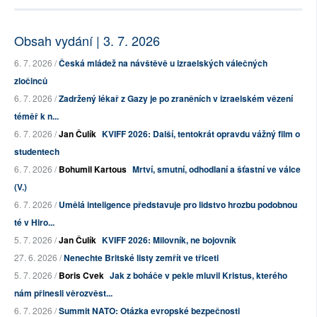
Obsah vydání | 3. 7. 2026
6. 7. 2026 /
Česká mládež na návštěvě u izraelských válečných
zločinců
6. 7. 2026 /
Zadržený lékař z Gazy je po zraněních v izraelském vězení
téměř k n...
6. 7. 2026 /
Jan Čulík
KVIFF 2026: Další, tentokrát opravdu vážný film o
studentech
6. 7. 2026 /
Bohumil Kartous
Mrtví, smutní, odhodlaní a šťastní ve válce
(V.)
6. 7. 2026 /
Umělá inteligence představuje pro lidstvo hrozbu podobnou
té v Hiro...
5. 7. 2026 /
Jan Čulík
KVIFF 2026: Milovník, ne bojovník
27. 6. 2026 /
Nenechte Britské listy zemřít ve třiceti
5. 7. 2026 /
Boris Cvek
Jak z boháče v pekle mluvil Kristus, kterého
nám přinesli věrozvěst...
6. 7. 2026 /
Summit NATO: Otázka evropské bezpečnosti