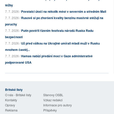
těžby
7. 7. 2026 /
Povstalci útočí na několik měst v severním a středním Mali
7. 7. 2026 /
Rusové si po zhoršení kvality benzínu masivně stěžují na
poruchy
7. 7. 2026 /
Putin pověřil řízením festivalu národů Ruska Radu
bezpečnosti
7. 7. 2026 /
Už před válkou na Ukrajině umírali mladí muži v Rusku
mnohem častěj...
7. 7. 2026 /
Hamas nabízí předání moci v Gaze administrativě
podporované USA
Britské listy
O nás - Britské listy
Stanovy OSBL
Kontakty
Vzkaz redakci
Opravy
Informace pro autory
Reklama
Příspěvky