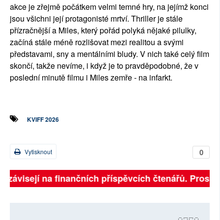
akce je zřejmě počátkem velmi temné hry, na jejímž konci
jsou všichni její protagonisté mrtví. Thriller je stále
přízračnější a Miles, který pořád polyká nějaké pilulky,
začíná stále méně rozlišovat mezi realitou a svými
představami, sny a mentálními bludy. V nich také celý film
skončí, takže nevíme, i když je to pravděpodobné, že v
poslední minutě filmu i Miles zemře - na infarkt.
KVIFF 2026
0
Vytisknout
ě závisejí na finančních příspěvcích čtenářů. Prosíme,