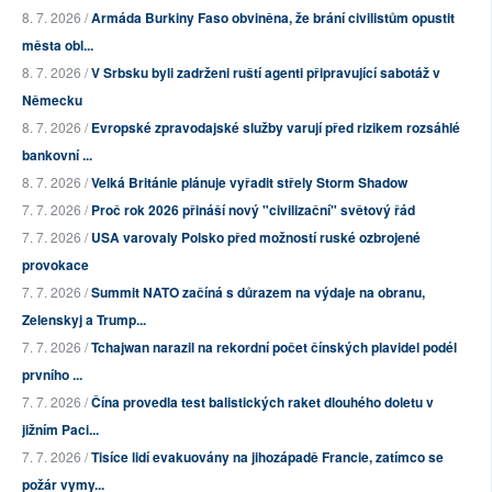
8. 7. 2026 /
Armáda Burkiny Faso obviněna, že brání civilistům opustit
města obl...
8. 7. 2026 /
V Srbsku byli zadrženi ruští agenti připravující sabotáž v
Německu
8. 7. 2026 /
Evropské zpravodajské služby varují před rizikem rozsáhlé
bankovní ...
8. 7. 2026 /
Velká Británie plánuje vyřadit střely Storm Shadow
7. 7. 2026 /
Proč rok 2026 přináší nový "civilizační" světový řád
7. 7. 2026 /
USA varovaly Polsko před možností ruské ozbrojené
provokace
7. 7. 2026 /
Summit NATO začíná s důrazem na výdaje na obranu,
Zelenskyj a Trump...
7. 7. 2026 /
Tchajwan narazil na rekordní počet čínských plavidel podél
prvního ...
7. 7. 2026 /
Čína provedla test balistických raket dlouhého doletu v
jižním Paci...
7. 7. 2026 /
Tisíce lidí evakuovány na jihozápadě Francie, zatímco se
požár vymy...