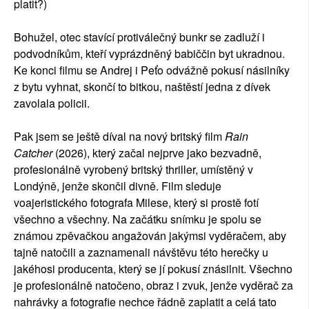
platit?)
Bohužel, otec stavící protiválečný bunkr se zadluží i
podvodníkům, kteří vyprázdněný babiččin byt ukradnou.
Ke konci filmu se Andrej i Peťo odvážně pokusí násilníky
z bytu vyhnat, skončí to bitkou, naštěstí jedna z dívek
zavolala policii.
Pak jsem se ještě díval na nový britský film
Rain
Catcher
(2026), který začal nejprve jako bezvadně,
profesionálně vyrobený britský thriller, umístěný v
Londýně, jenže skončil divně. Film sleduje
voajeristického fotografa Milese, který si prostě fotí
všechno a všechny. Na začátku snímku je spolu se
známou zpěvačkou angažován jakýmsi vyděračem, aby
tajně natočili a zaznamenali návštěvu této herečky u
jakéhosi producenta, který se jí pokusí znásilnit. Všechno
je profesionálně natočeno, obraz i zvuk, jenže vyděrač za
nahrávky a fotografie nechce řádně zaplatit a celá tato