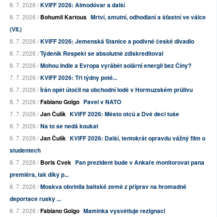
8. 7. 2026 /
KVIFF 2026: Almodóvar a další
8. 7. 2026 /
Bohumil Kartous
Mrtví, smutní, odhodlaní a šťastní ve válce
(VII.)
8. 7. 2026 /
KVIFF 2026: Jemenská Stanice a podivné české divadlo
8. 7. 2026 /
Týdeník Respekt se absolutně zdiskreditoval
8. 7. 2026 /
Mohou Indie a Evropa vyrábět solární energii bez Číny?
7. 7. 2026 /
KVIFF 2026: Tři týdny poté...
8. 7. 2026 /
Írán opět útočil na obchodní lodě v Hormuzském průlivu
8. 7. 2026 /
Fabiano Golgo
Pavel v NATO
7. 7. 2026 /
Jan Čulík
KVIFF 2026: Město otců a Dvě deci tuše
8. 7. 2026 /
Na to se nedá koukat
6. 7. 2026 /
Jan Čulík
KVIFF 2026: Další, tentokrát opravdu vážný film o
studentech
8. 7. 2026 /
Boris Cvek
Pan prezident bude v Ankaře monitorovat pana
premiéra, tak díky p...
8. 7. 2026 /
Moskva obvinila baltské země z příprav na hromadné
deportace rusky ...
8. 7. 2026 /
Fabiano Golgo
Maminka vysvětluje rezignaci