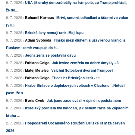
9. 7. 2026 /
USA již druhý den zaútočily na Írán poté, co Trump prohlásil,
že do...
9. 7. 2026 /
Bohumil Kartous
Mrtví, smutní, odhodlaní a šťastní ve válce
(VIII.)
9. 7. 2026 /
Britské listy nemají tank. Mají lupu
9. 7. 2026 /
Adam Svoboda
Finsko mezi dluhem a uzavřenou hranicí s
Ruskem: země vstupuje do é...
9. 7. 2026 /
Jedna žena se postavila davu
9. 7. 2026 /
Fabiano Golgo
Jak levice zemřela na dobré úmysly - 3
9. 7. 2026 /
Matěj Metelec
Všichni (fotbaloví) dvořani Trumpovi
9. 7. 2026 /
Fabiano Golgo
Třicet let Britských listů - 11
9. 7. 2026 /
Hrabě Binface o doplňkových volbách v Clactonu: „Netušil
jsem, že s...
9. 7. 2026 /
Boris Cvek
Jak jsme zase uvázli v úplně nepodstatném
8. 7. 2026 /
Izraelský policista byl natočen, jak během razie na Západním
břehu ...
2. 7. 2026 /
Hospodaření Občanského sdružení Britské listy za červen
2026