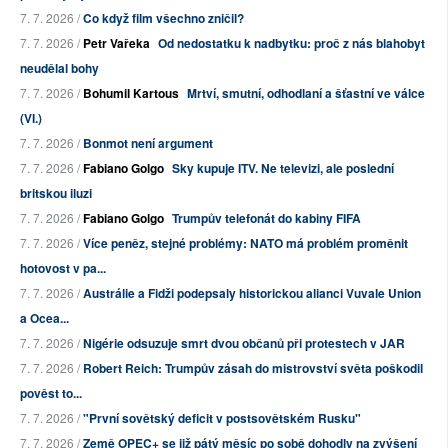
7. 7. 2026 /
Co když film všechno zničil?
7. 7. 2026 /
Petr Vařeka
Od nedostatku k nadbytku: proč z nás blahobyt
neudělal bohy
7. 7. 2026 /
Bohumil Kartous
Mrtví, smutní, odhodlaní a šťastní ve válce
(VI.)
7. 7. 2026 /
Bonmot není argument
7. 7. 2026 /
Fabiano Golgo
Sky kupuje ITV. Ne televizi, ale poslední
britskou iluzi
7. 7. 2026 /
Fabiano Golgo
Trumpův telefonát do kabiny FIFA
7. 7. 2026 /
Více peněz, stejné problémy: NATO má problém proměnit
hotovost v pa...
7. 7. 2026 /
Austrálie a Fidži podepsaly historickou alianci Vuvale Union
a Ocea...
7. 7. 2026 /
Nigérie odsuzuje smrt dvou občanů při protestech v JAR
7. 7. 2026 /
Robert Reich: Trumpův zásah do mistrovství světa poškodil
pověst to...
7. 7. 2026 /
"První sovětský deficit v postsovětském Rusku"
7. 7. 2026 /
Země OPEC+ se již pátý měsíc po sobě dohodly na zvýšení