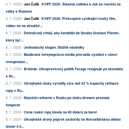
4. 7. 2026 /
Jan Čulík
KVIFF 2026: Šťastná rodinka a Jak se rozvést za
války s Ruskem
4. 7. 2026 /
Jan Čulík
KVIFF 2026: Překvapivě vynikající český film,
vůbec ne na aktuální ...
8. 7. 2026 /
Demokraté chtějí, aby kandidát do Senátu Graham Platner,
který byl ...
8. 7. 2026 /
Jednoduchý slogan. Složité následky
8. 7. 2026 /
Maďarská veřejnoprávní média přerušila vysílání v rámci
reorganizac...
8. 7. 2026 /
Británie: Ultrapravicový politik Farage rezignuje po skandálu
s fin...
8. 7. 2026 /
Ukrajinské útoky vyřadily více než 42 % kapacity rafinace
ropy v Ru...
8. 7. 2026 /
Největší rafinerie v Rusku po útoku dronem přestala
fungovat
8. 7. 2026 /
Cena ruské ropy klesla na 40 dolarů za barel
8. 7. 2026 /
Ukrajinské drony poprvé zaútočily na Novosibirskou oblast
téměř 4 0...