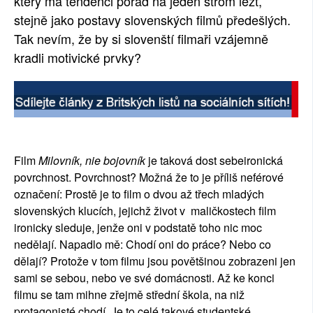
který má tendenci pořád na jeden strom lézt,
stejně jako postavy slovenských filmů předešlých.
Tak nevím, že by si slovenští filmaři vzájemně
kradli motivické prvky?
Film
Milovník, nie bojovník
je taková dost sebeironická
povrchnost. Povrchnost? Možná že to je příliš neférové
označení: Prostě je to film o dvou až třech mladých
slovenských klucích, jejichž život v maličkostech film
ironicky sleduje, jenže oni v podstatě toho nic moc
nedělají. Napadlo mě: Chodí oni do práce? Nebo co
dělají? Protože v tom filmu jsou povětšinou zobrazeni jen
sami se sebou, nebo ve své domácnosti. Až ke konci
filmu se tam mihne zřejmě střední škola, na niž
protagonisté chodí. Je to celé takové studentské.