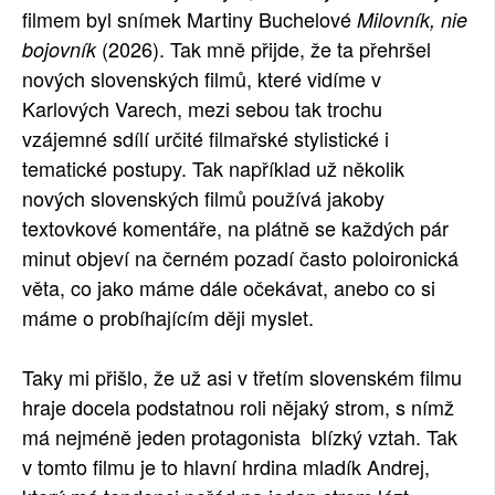
filmem byl snímek Martiny Buchelové
Milovník, nie
(2026). Tak mně přijde, že ta přehršel
bojovník
nových slovenských filmů, které vidíme v
Karlových Varech, mezi sebou tak trochu
vzájemné sdílí určité filmařské stylistické i
tematické postupy. Tak například už několik
nových slovenských filmů používá jakoby
textovkové komentáře, na plátně se každých pár
minut objeví na černém pozadí často poloironická
věta, co jako máme dále očekávat, anebo co si
máme o probíhajícím ději myslet.
Taky mi přišlo, že už asi v třetím slovenském filmu
hraje docela podstatnou roli nějaký strom, s nímž
má nejméně jeden protagonista blízký vztah. Tak
v tomto filmu je to hlavní hrdina mladík Andrej,