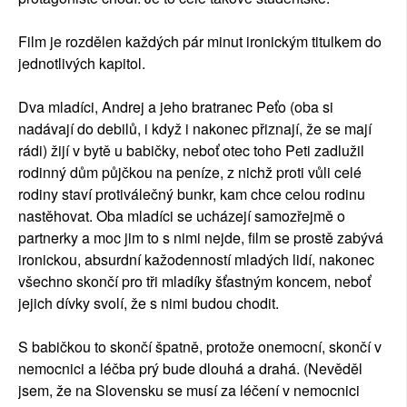
Film je rozdělen každých pár minut ironickým titulkem do
jednotlivých kapitol.
Dva mladíci, Andrej a jeho bratranec Peťo (oba si
nadávají do debilů, i když i nakonec přiznají, že se mají
rádi) žijí v bytě u babičky, neboť otec toho Peti zadlužil
rodinný dům půjčkou na peníze, z nichž proti vůli celé
rodiny staví protiválečný bunkr, kam chce celou rodinu
nastěhovat. Oba mladíci se ucházejí samozřejmě o
partnerky a moc jim to s nimi nejde, film se prostě zabývá
ironickou, absurdní kažodenností mladých lidí, nakonec
všechno skončí pro tři mladíky šťastným koncem, neboť
jejich dívky svolí, že s nimi budou chodit.
S babičkou to skončí špatně, protože onemocní, skončí v
nemocnici a léčba prý bude dlouhá a drahá. (Nevěděl
jsem, že na Slovensku se musí za léčení v nemocnici