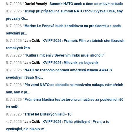
8. 7. 2026 /
Daniel Veselý
Summit NATO aneb o čem se mluvit nebude
8. 7. 2026 /
Trump při příjezdu na summit NATO znovu vyzval USA, aby
převzaly Gr...
8. 7. 2026 /
Marine Le Penová bude kandidovat na prezidentku a podá
odvolání pr...
5. 7. 2026 /
Jan Čulík
KVIFF 2026: Prameň. Film o státních sterilizacích
romských žen
8. 7. 2026 /
"Kultura mlčení v Severním Irsku musí skončit"
5. 7. 2026 /
Jan Čulík
KVIFF 2026: Milovník, ne bojovník
8. 7. 2026 /
NATO se rozhodlo nahradit americká letadla AWACS
švédskými Saab Glo...
8. 7. 2026 /
Pět zemí NATO se dohodlo na masivním nákupu námořních
min, aby v př...
8. 7. 2026 /
Průměrná hladina testosteronu u mužů se za posledních 50
let sníž...
8. 7. 2026 /
Třicet let Britských listů - 10
4. 7. 2026 /
Jan Čulík
KVIFF 2026: Tichá přítelkyně: První, a to
vynikající, ale nikoliv m...