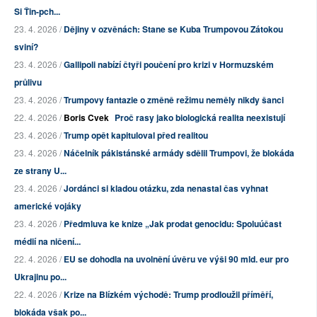
Si Ťin-pch...
23. 4. 2026 /
Dějiny v ozvěnách: Stane se Kuba Trumpovou Zátokou
sviní?
23. 4. 2026 /
Gallipoli nabízí čtyři poučení pro krizi v Hormuzském
průlivu
23. 4. 2026 /
Trumpovy fantazie o změně režimu neměly nikdy šanci
22. 4. 2026 /
Boris Cvek
Proč rasy jako biologická realita neexistují
23. 4. 2026 /
Trump opět kapituloval před realitou
23. 4. 2026 /
Náčelník pákistánské armády sdělil Trumpovi, že blokáda
ze strany U...
23. 4. 2026 /
Jordánci si kladou otázku, zda nenastal čas vyhnat
americké vojáky
23. 4. 2026 /
Předmluva ke knize „Jak prodat genocidu: Spoluúčast
médií na ničení...
22. 4. 2026 /
EU se dohodla na uvolnění úvěru ve výši 90 mld. eur pro
Ukrajinu po...
22. 4. 2026 /
Krize na Blízkém východě: Trump prodloužil příměří,
blokáda však po...