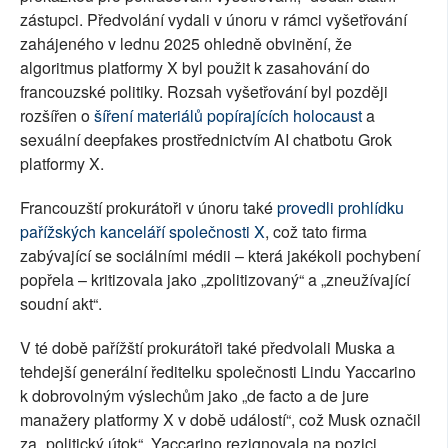
zástupci. Předvolání vydali v únoru v rámci vyšetřování
zahájeného v lednu 2025 ohledně obvinění, že
algoritmus platformy X byl použit k zasahování do
francouzské politiky. Rozsah vyšetřování byl později
rozšířen o
šíření materiálů popírajících holocaust
a
sexuální deepfakes prostřednictvím AI chatbotu Grok
platformy X.
Francouzští prokurátoři v únoru také
provedli prohlídku
pařížských kanceláří společnosti X
, což tato firma
zabývající se sociálními médii – která jakékoli pochybení
popřela – kritizovala jako „zpolitizovaný“ a „zneužívající
soudní akt“.
V té době pařížští prokurátoři také předvolali Muska a
tehdejší generální ředitelku společnosti Lindu Yaccarino
k dobrovolným výslechům jako „de facto a de jure
manažery platformy X v době událostí“, což Musk označil
za „politický útok“. Yaccarino rezignovala na pozici