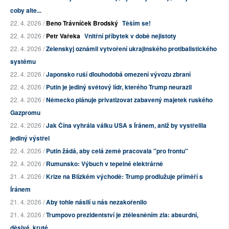
coby alte...
22. 4. 2026 /
Beno Trávníček Brodský
Těším se!
22. 4. 2026 /
Petr Vařeka
Vnitřní příbytek v době nejistoty
22. 4. 2026 /
Zelenskyj oznámil vytvoření ukrajinského protibalistického
systému
22. 4. 2026 /
Japonsko ruší dlouhodobá omezení vývozu zbraní
22. 4. 2026 /
Putin je jediný světový lídr, kterého Trump neurazil
22. 4. 2026 /
Německo plánuje privatizovat zabavený majetek ruského
Gazpromu
22. 4. 2026 /
Jak Čína vyhrála válku USA s Íránem, aniž by vystřelila
jediný výstřel
22. 4. 2026 /
Putin žádá, aby celá země pracovala "pro frontu"
22. 4. 2026 /
Rumunsko: Výbuch v tepelné elektrárně
21. 4. 2026 /
Krize na Blízkém východě: Trump prodlužuje příměří s
Íránem
21. 4. 2026 /
Aby tohle násilí u nás nezakořenilo
21. 4. 2026 /
Trumpovo prezidentství je ztělesněním zla: absurdní,
děsivé, kruté