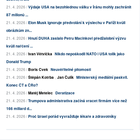
21. 4. 2026 /
Výdaje USA na bezohlednou válku v Íránu mohly zachránit
87 milionů ...
21. 4. 2026 /
Elon Musk ignoruje předvolání k výslechu v Paříži kvůli
obrázkům zn...
21. 4. 2026 /
Hnutí DUHA zaslalo Petru Macinkovi předžalobní výzvu
kvůli nařčení ...
21. 4. 2026 /
Ivan Větvička
Nikdo nepoškodil NATO i USA tolik jako
Donald Trump
21. 4. 2026 /
Boris Cvek
Neuvěřitelné pitomosti
21. 4. 2026 /
Štěpán Kotrba
,
Jan Čulík
Ministerský mediální paskvil.
Konec ČT a ČRo?
21. 4. 2026 /
Matěj Metelec
Deratizace
21. 4. 2026 /
Trumpova administrativa začíná vracet firmám více než
166 miliard d...
21. 4. 2026 /
Proč Izrael pořád vyvražďuje lékaře a zdravotníky