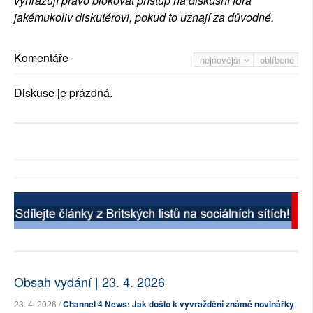
vyhrazují právo blokovat přístup na diskusní fóra
jakémukoliv diskutérovi, pokud to uznají za důvodné.
Komentáře
nejnovější
oblíbené
Diskuse je prázdná.
Obsah vydání | 23. 4. 2026
23. 4. 2026 /
Channel 4 News: Jak došlo k vyvraždění známé novinářky