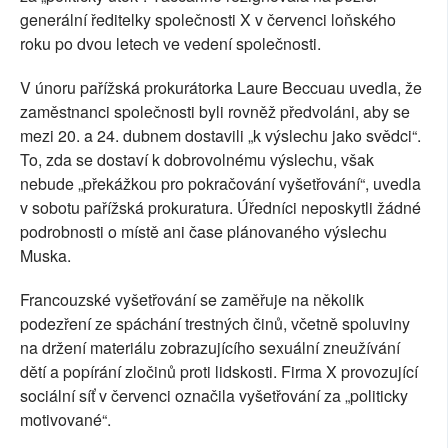
generální ředitelky společnosti X v červenci loňského
roku po dvou letech ve vedení společnosti.
V únoru pařížská prokurátorka Laure Beccuau uvedla, že
zaměstnanci společnosti byli rovněž předvoláni, aby se
mezi 20. a 24. dubnem dostavili „k výslechu jako svědci“.
To, zda se dostaví k dobrovolnému výslechu, však
nebude „překážkou pro pokračování vyšetřování“, uvedla
v sobotu pařížská prokuratura. Úředníci neposkytli žádné
podrobnosti o místě ani čase plánovaného výslechu
Muska.
Francouzské vyšetřování se zaměřuje na několik
podezření ze spáchání trestných činů, včetně spoluviny
na držení materiálu zobrazujícího sexuální zneužívání
dětí a popírání zločinů proti lidskosti. Firma X provozující
sociální síť v červenci označila vyšetřování za „politicky
motivované“.