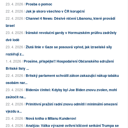
23. 4. 2026 /
Prosba o pomoc
22. 4. 2026 /
Jak je skoro všechno v ČR korupční
22. 4. 2026 /
Channel 4 News: Děsivé ničení Libanonu, které provádí
Izrael
23. 4. 2026 /
Íránské revoluční gardy v Hormuzském průlivu zadržely
dvě lodě
23. 4. 2026 /
Žlutá linie v Gaze se posouvá vpřed, jak izraelské síly
rozšiřují z...
1. 4. 2026 /
Prosíme, přispějte!! Hospodaření Občanského sdružení
Britské listy ...
22. 4. 2026 /
Britský parlament schválil zákon zakazující nákup tabáku
osobám nar...
23. 4. 2026 /
Bidenův činitel: Kdyby byl Joe Biden znovu zvolen, mohl
zaútočit na...
22. 4. 2026 /
Primitivní pražští radní znovu odmítli i minimální omezení
vjezdu a...
23. 4. 2026 /
Nová kniha o Milanu Kunderovi
23. 4. 2026 /
Analýza: Válka výrazně ovlivní klíčové setkání Trumpa se