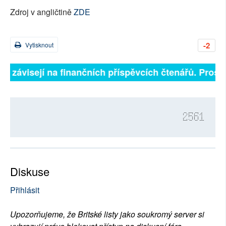
Zdroj v angličtině
ZDE
-2
Vytisknout
ně závisejí na finančních příspěvcích čtenářů. Prosíme
2561
Diskuse
Přihlásit
Upozorňujeme, že Britské listy jako soukromý server si