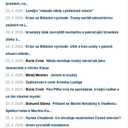
Izraelem, co...
23. 4. 2026 /
Londýn "nebude nikdy cyklistické město"
23. 4. 2026 /
Krize na Blízkém východě: Trump nařídil námořnictvu
zaútočit na j...
23. 4. 2026 /
Izraelský útok zavraždil novinářku a pokračující izraelské
útoky z...
23. 4. 2026 /
Krize na Blízkém východě: USA a Írán uvízly v patové
situaci ohledn...
23. 4. 2026 /
Boris Cvek
Nikdo nemiluje český národ tak jako
neonacisté a Václav Klaus
23. 4. 2026 /
Matěj Metelec
Jenom si zvykej
23. 4. 2026 /
Zajímavost k ceně Arnošta Lustiga
23. 4. 2026 /
Boris Cvek
Pan Piťha trvá na spořádané, trvající rodině a
co tím vlastně myslel
23. 4. 2026 /
Bohumil Sláma
Přikloní se Martin Netolický k Vladimíru
Špidlovi nebo k Martinu Ku...
23. 4. 2026 /
Hynek Chudárek: Co ohrožuje nezávislost České televize?
23. 4. 2026 /
Izrael vyvraždil snoubence