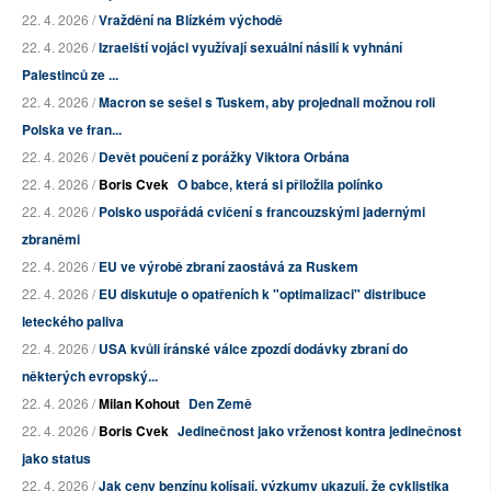
22. 4. 2026 /
Vraždění na Blízkém východě
22. 4. 2026 /
Izraelští vojáci využívají sexuální násilí k vyhnání
Palestinců ze ...
22. 4. 2026 /
Macron se sešel s Tuskem, aby projednali možnou roli
Polska ve fran...
22. 4. 2026 /
Devět poučení z porážky Viktora Orbána
22. 4. 2026 /
Boris Cvek
O babce, která si přiložila polínko
22. 4. 2026 /
Polsko uspořádá cvičení s francouzskými jadernými
zbraněmi
22. 4. 2026 /
EU ve výrobě zbraní zaostává za Ruskem
22. 4. 2026 /
EU diskutuje o opatřeních k "optimalizaci" distribuce
leteckého paliva
22. 4. 2026 /
USA kvůli íránské válce zpozdí dodávky zbraní do
některých evropský...
22. 4. 2026 /
Milan Kohout
Den Země
22. 4. 2026 /
Boris Cvek
Jedinečnost jako vrženost kontra jedinečnost
jako status
22. 4. 2026 /
Jak ceny benzínu kolísají, výzkumy ukazují, že cyklistika