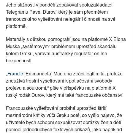
Jeho stížnosti v pondělí zopakoval spoluzakladatel
Telegramu Pavel Durov, který je sám předmětem
francouzského vyšetřování nelegální činnosti na své
platformě.
Materiály s dětskou pornografií jsou na platformě X Elona
Muska „systémovým“ problémem uprostřed skandálu
kolem Groku, varoval australský regulátor online
bezpečnosti
„
Francie
[Emmanuela] Macrona ztrácí legitimitu, protože
zneužívá trestní vyšetřování k potlačování svobody
projevu a soukromí,“ píše v příspěvku na platformě X
ruský rodák Durov, který má také francouzské občanství.
Francouzské vyšetřování probíhá uprostřed širší
mezinárodní kritiky vůči Groku poté, co vyšlo najevo, že
uživatelé bych schopni sexualizovat obrázky žen a dětí
pomocí jednoduchých textových příkazů, jako například