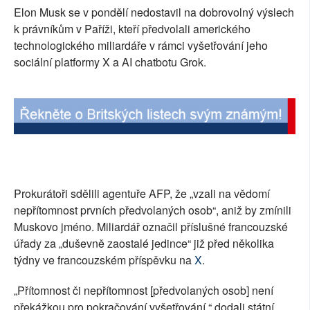
Elon Musk se v pondělí nedostavil na dobrovolný výslech
k právníkům v Paříži, kteří předvolali amerického
technologického miliardáře v rámci vyšetřování jeho
sociální platformy X a AI chatbotu Grok.
Prokurátoři sdělili agentuře AFP, že „vzali na vědomí
nepřítomnost prvních předvolaných osob“, aniž by zmínili
Muskovo jméno. Miliardář označil příslušné francouzské
úřady za „duševně zaostalé jedince“ již před několika
týdny ve francouzském příspěvku na
X
.
„Přítomnost či nepřítomnost [předvolaných osob] není
překážkou pro pokračování vyšetřování,“ dodali státní