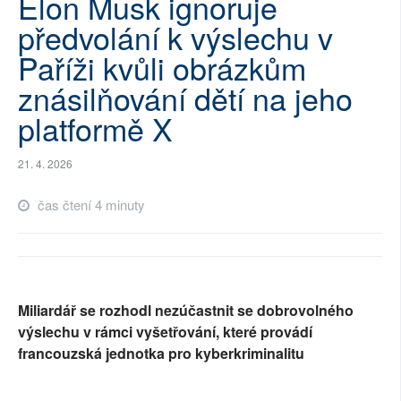
Elon Musk ignoruje
SOCIÁLNÍ SÍTĚ
předvolání k výslechu v
Paříži kvůli obrázkům
RUBRIKY
znásilňování dětí na jeho
PLNÁ VERZE STRÁNEK
platformě X
21. 4. 2026
čas čtení 4 minuty
Miliardář se rozhodl nezúčastnit se dobrovolného
výslechu v rámci vyšetřování, které provádí
francouzská jednotka pro kyberkriminalitu