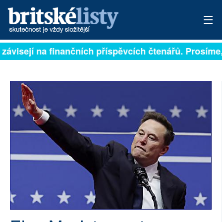
 závisejí na finančních příspěvcích čtenářů. Prosíme, 
PŘIHLÁSIT
AKTUÁLNÍ VYDÁNÍ
ARCHIV
ROZHOVORY
TÉMATA
NEJČTENĚJŠÍ ZA 7 DNÍ
AUTOŘI
PŘÍSPĚVKY NA PROVOZ