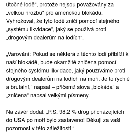
útočné lodě“, protože nejsou považovány za
„velkou hrozbu“ pro americkou blokádu.
Vyhrožoval, že tyto lodě zničí pomocí stejného
„systému likvidace“, jaký se používá proti
„drogovým dealerům na lodích“.
„Varování: Pokud se některá z těchto lodí přiblíží k
naší blokádě, bude okamžitě zničena pomocí
stejného systému likvidace, jaký používáme proti
drogovým dealerům na lodích na moři. Je to rychlé
a brutální,“ napsal – přičemž slova „blokáda“ a
„zničena“ napsal velkými písmeny.
Na závěr dodal: „P.S. 98,2 % drog přicházejících
do USA po moři bylo zastaveno! Děkuji za vaši
pozornost v této záležitosti.“