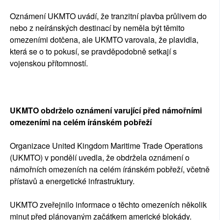
Oznámení UKMTO uvádí, že tranzitní plavba průlivem do
nebo z neíránských destinací by neměla být těmito
omezeními dotčena, ale UKMTO varovala, že plavidla,
která se o to pokusí, se pravděpodobně setkají s
vojenskou přítomností.
UKMTO obdrželo oznámení varující před námořními
omezeními na celém íránském pobřeží
Organizace United Kingdom Maritime Trade Operations
(UKMTO) v pondělí uvedla, že obdržela oznámení o
námořních omezeních na celém íránském pobřeží, včetně
přístavů a energetické infrastruktury.
UKMTO zveřejnilo informace o těchto omezeních několik
minut před plánovaným začátkem americké blokády.