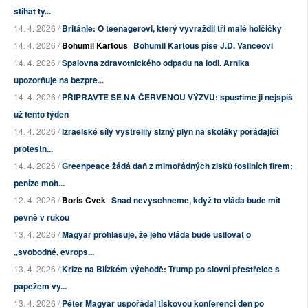
stíhat ty...
14. 4. 2026 /
Británie: O teenagerovi, který vyvraždil tři malé holčičky
14. 4. 2026 /
Bohumil Kartous
Bohumil Kartous píše J.D. Vanceovi
14. 4. 2026 /
Spalovna zdravotnického odpadu na lodi. Arnika
upozorňuje na bezpre...
14. 4. 2026 /
PŘIPRAVTE SE NA ČERVENOU VÝZVU: spustíme ji nejspíš
už tento týden
14. 4. 2026 /
Izraelské síly vystřelily slzný plyn na školáky pořádající
protestn...
14. 4. 2026 /
Greenpeace žádá daň z mimořádných zisků fosilních firem:
peníze moh...
12. 4. 2026 /
Boris Cvek
Snad nevyschneme, když to vláda bude mít
pevně v rukou
13. 4. 2026 /
Magyar prohlašuje, že jeho vláda bude usilovat o
„svobodné, evrops...
13. 4. 2026 /
Krize na Blízkém východě: Trump po slovní přestřelce s
papežem vy...
13. 4. 2026 /
Péter Magyar uspořádal tiskovou konferenci den po