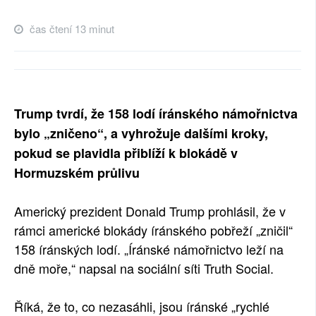
čas čtení 13 minut
Trump tvrdí, že 158 lodí íránského námořnictva
bylo „zničeno“, a vyhrožuje dalšími kroky,
pokud se plavidla přiblíží k blokádě v
Hormuzském průlivu
Americký prezident Donald Trump prohlásil, že v
rámci americké blokády íránského pobřeží „zničil“
158 íránských lodí. „Íránské námořnictvo leží na
dně moře,“ napsal na sociální síti Truth Social.
Říká, že to, co nezasáhli, jsou íránské „rychlé