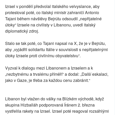
Izrael v pondělí předvolal italského velvyslance, aby
protestoval poté, co italský ministr zahraničí Antonio
Tajani během návštěvy Bejrútu odsoudil „nepřijatelné
útoky“ Izraele na civilisty v Libanonu, uvedl italský
diplomatický zdroj.
Stalo se tak poté, co Tajani napsal na X, že je v Bejrútu,
aby „vyjádřil solidaritu Itálie v souvislosti s nepřijatelnými
útoky Izraele proti civilnímu obyvatelstvu“.
Vyzval k dialogu mezi Libanonem a Izraelem a k
„nezbytnému a trvalému příměří“ a dodal: „Další eskalaci,
jako v Gaze, je třeba za každou cenu zabránit.“
Libanon byl vtažen do války na Blízkém východě, když
skupina Hizballáh podporovaná Íránem 2. března
vystřelila rakety na Izrael. Izrael poté reagoval rozsáhlými