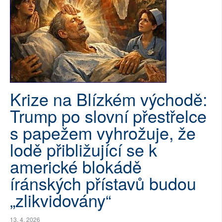
SOCIÁLNÍ SÍTĚ
RUBRIKY
PLNÁ VERZE STRÁNEK
Krize na Blízkém východě:
Trump po slovní přestřelce
s papežem vyhrožuje, že
lodě přibližující se k
americké blokádě
íránských přístavů budou
„zlikvidovány“
13. 4. 2026