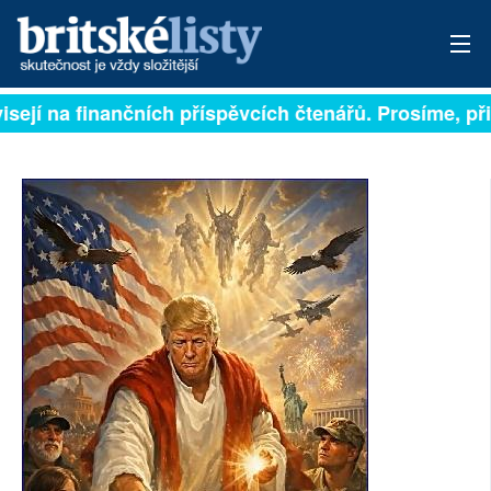
ejí na finančních příspěvcích čtenářů. Prosíme, přispě
PŘIHLÁSIT
AKTUÁLNÍ VYDÁNÍ
ARCHIV
ROZHOVORY
TÉMATA
NEJČTENĚJŠÍ ZA 7 DNÍ
AUTOŘI
PŘÍSPĚVKY NA PROVOZ