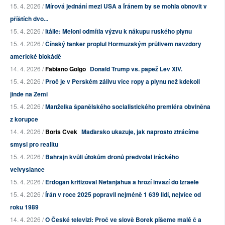
15. 4. 2026 /
Mírová jednání mezi USA a Íránem by se mohla obnovit v
příštích dvo...
15. 4. 2026 /
Itálie: Meloni odmítla výzvu k nákupu ruského plynu
15. 4. 2026 /
Čínský tanker proplul Hormuzským průlivem navzdory
americké blokádě
14. 4. 2026 /
Fabiano Golgo
Donald Trump vs. papež Lev XIV.
15. 4. 2026 /
Proč je v Perském zálivu více ropy a plynu než kdekoli
jinde na Zemi
15. 4. 2026 /
Manželka španělského socialistického premiéra obviněna
z korupce
14. 4. 2026 /
Boris Cvek
Maďarsko ukazuje, jak naprosto ztrácíme
smysl pro realitu
15. 4. 2026 /
Bahrajn kvůli útokům dronů předvolal iráckého
velvyslance
15. 4. 2026 /
Erdogan kritizoval Netanjahua a hrozí invazí do Izraele
15. 4. 2026 /
Írán v roce 2025 popravil nejméně 1 639 lidí, nejvíce od
roku 1989
14. 4. 2026 /
O České televizi: Proč ve slově Borek píšeme malé č a