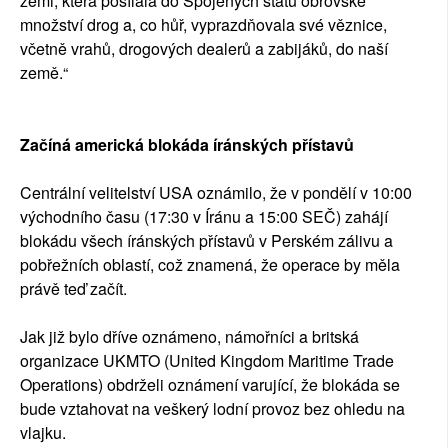
zemi, která posílala do Spojených států obrovské
množství drog a, co hůř, vyprazdňovala své věznice,
včetně vrahů, drogových dealerů a zabijáků, do naší
země.“
Začíná americká blokáda íránských přístavů
Centrální velitelství USA oznámilo, že v pondělí v 10:00
východního času (17:30 v Íránu a 15:00 SEČ) zahájí
blokádu všech íránských přístavů v Perském zálivu a
pobřežních oblastí, což znamená, že operace by měla
právě teď začít.
Jak již bylo dříve oznámeno, námořníci a britská
organizace UKMTO (United Kingdom Maritime Trade
Operations) obdrželi oznámení varující, že blokáda se
bude vztahovat na veškerý lodní provoz bez ohledu na
vlajku.