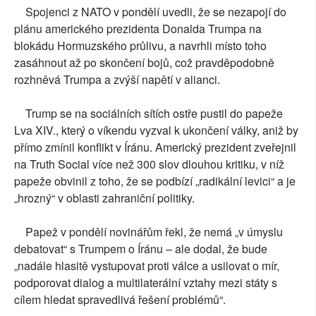
Spojenci z NATO v pondělí uvedli, že se nezapojí do
plánu amerického prezidenta Donalda Trumpa na
blokádu Hormuzského průlivu, a navrhli místo toho
zasáhnout až po skončení bojů, což pravděpodobně
rozhněvá Trumpa a zvýší napětí v alianci.
Trump se na sociálních sítích ostře pustil do papeže
Lva XIV., který o víkendu vyzval k ukončení války, aniž by
přímo zmínil konflikt v Íránu. Americký prezident zveřejnil
na Truth Social více než 300 slov dlouhou kritiku, v níž
papeže obvinil z toho, že se podbízí „radikální levici“ a je
„hrozný“ v oblasti zahraniční politiky.
Papež v pondělí novinářům řekl, že nemá „v úmyslu
debatovat“ s Trumpem o Íránu – ale dodal, že bude
„nadále hlasitě vystupovat proti válce a usilovat o mír,
podporovat dialog a multilaterální vztahy mezi státy s
cílem hledat spravedlivá řešení problémů“.