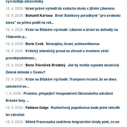
vyvražďuje zdravotníky
16. 4. 2026 /
Izrael právě vyhodil do vzduchu školu v jižním Libanonu
16. 4. 2026 /
Bohumil Kartous
Bratr Babišovy poradkyně "pro svobodu
slova" se přímo podílí na rek...
16. 4. 2026 /
Krize na Blízkém východě: Libanon a Izrael se dohodly na
10denním p...
16. 4. 2026 /
Boris Cvek
Netanjahu, Izrael, antisemitismus
16. 4. 2026 /
Kritický atlantický proud se zhroutí s mnohem větší
pravděpodobnost...
16. 4. 2026 /
Beno Trávníček Brodský
Jak by mohla vypadat skutečná
Zelená dohoda v Česku?
16. 4. 2026 /
Krize na Blízkém východě: Trumpovo tvrzení, že se dnes
uskuteční se...
1. 4. 2026 /
Prosíme, přispějte!! Hospodaření Občanského sdružení
Britské listy ...
16. 4. 2026 /
Fabiano Golgo
Rozhořčený populismus bude ještě několik
let vzkvétat
16. 4. 2026 /
86letá Francouzka zadržena imigračními úřady poté, co se