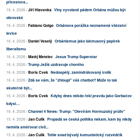
přicestova...
16. 4. 2026 /
Jiří Hlavenka
Vlny vyvolané pádem Orbána můžou být
obrovské
16. 4. 2026 /
Fabiano Golgo
Orbánova porážka neznamená vítězství
levice
16. 4. 2026 /
Daniel Veselý
Orbánismus jako lakmusový papírek
liberalismu
16. 4. 2026 /
Matěj Metelec
Jesus Trump Superstar
16. 4. 2026 /
Trump Ježíš uzdravuje chorého
16. 4. 2026 /
Boris Cvek
Nedospělý, zamindrákovaný trolík
16. 4. 2026 /
Zdá se vám, že "zhloupl" váš chatbot? Může to tak
skutečně být...
16. 4. 2026 /
Boris Cvek
Kdyby dnes někdo řekl pravdu jako Gorbačov
kdysi…
16. 4. 2026 /
Channel 4 News: Trump: "Otevírám Hormuzský průliv"
15. 4. 2026 /
Jan Čulík
Propadá se česká politika někam, kam by nikdy
neměla směřovat civil...
15. 4. 2026 /
Jan Čulík
Tohle snad bývalý komunistický rozvědčík