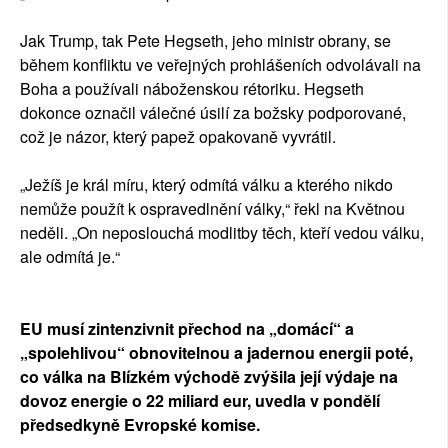
Jak Trump, tak Pete Hegseth, jeho ministr obrany, se
během konfliktu ve veřejných prohlášeních odvolávali na
Boha a používali náboženskou rétoriku. Hegseth
dokonce označil válečné úsilí za božsky podporované,
což je názor, který papež opakovaně vyvrátil.
„Ježíš je král míru, který odmítá válku a kterého nikdo
nemůže použít k ospravedlnění války,“ řekl na Květnou
neděli. „On neposlouchá modlitby těch, kteří vedou válku,
ale odmítá je.“
EU musí zintenzivnit přechod na „domácí“ a
„spolehlivou“ obnovitelnou a jadernou energii poté,
co válka na Blízkém východě zvýšila její výdaje na
dovoz energie o 22 miliard eur, uvedla v pondělí
předsedkyně Evropské komise.