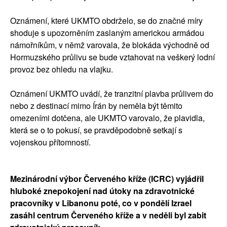
Oznámení, které UKMTO obdrželo, se do značné míry
shoduje s upozorněním zaslaným americkou armádou
námořníkům, v němž varovala, že blokáda východně od
Hormuzského průlivu se bude vztahovat na veškerý lodní
provoz bez ohledu na vlajku.
Oznámení UKMTO uvádí, že tranzitní plavba průlivem do
nebo z destinací mimo Írán by neměla být těmito
omezeními dotčena, ale UKMTO varovalo, že plavidla,
která se o to pokusí, se pravděpodobně setkají s
vojenskou přítomností.
Mezinárodní výbor Červeného kříže (ICRC) vyjádřil
hluboké znepokojení nad útoky na zdravotnické
pracovníky v Libanonu poté, co v pondělí Izrael
zasáhl centrum Červeného kříže a v neděli byl zabit