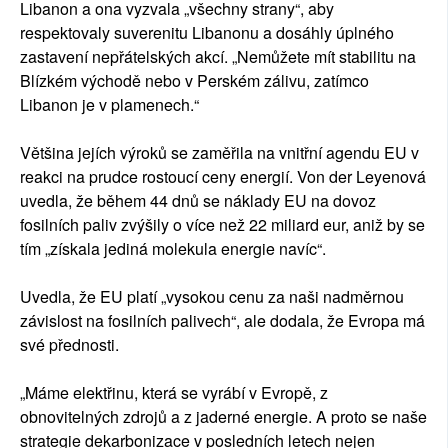
Libanon a ona vyzvala „všechny strany“, aby
respektovaly suverenitu Libanonu a dosáhly úplného
zastavení nepřátelských akcí. „Nemůžete mít stabilitu na
Blízkém východě nebo v Perském zálivu, zatímco
Libanon je v plamenech.“
Většina jejích výroků se zaměřila na vnitřní agendu EU v
reakci na prudce rostoucí ceny energií. Von der Leyenová
uvedla, že během 44 dnů se náklady EU na dovoz
fosilních paliv zvýšily o více než 22 miliard eur, aniž by se
tím „získala jediná molekula energie navíc“.
Uvedla, že EU platí „vysokou cenu za naši nadměrnou
závislost na fosilních palivech“, ale dodala, že Evropa má
své přednosti.
„Máme elektřinu, která se vyrábí v Evropě, z
obnovitelných zdrojů a z jaderné energie. A proto se naše
strategie dekarbonizace v posledních letech nejen