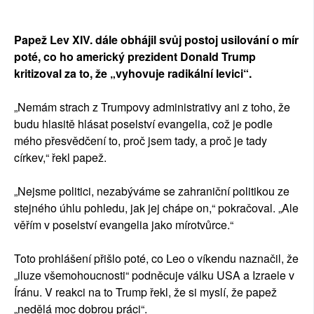
Papež Lev XIV. dále obhájil svůj postoj usilování o mír
poté, co ho americký prezident Donald Trump
kritizoval za to, že „vyhovuje radikální levici“.
„Nemám strach z Trumpovy administrativy ani z toho, že
budu hlasitě hlásat poselství evangelia, což je podle
mého přesvědčení to, proč jsem tady, a proč je tady
církev,“ řekl papež.
„Nejsme politici, nezabýváme se zahraniční politikou ze
stejného úhlu pohledu, jak jej chápe on,“ pokračoval. „Ale
věřím v poselství evangelia jako mírotvůrce.“
Toto prohlášení přišlo poté, co Leo o víkendu naznačil, že
„iluze všemohoucnosti“ podněcuje válku USA a Izraele v
Íránu. V reakci na to Trump řekl, že si myslí, že papež
„nedělá moc dobrou práci“.