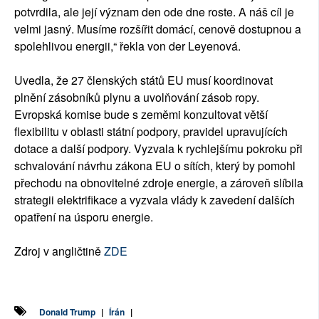
potvrdila, ale její význam den ode dne roste. A náš cíl je
velmi jasný. Musíme rozšířit domácí, cenově dostupnou a
spolehlivou energii,“ řekla von der Leyenová.
Uvedla, že 27 členských států EU musí koordinovat
plnění zásobníků plynu a uvolňování zásob ropy.
Evropská komise bude s zeměmi konzultovat větší
flexibilitu v oblasti státní podpory, pravidel upravujících
dotace a další podpory. Vyzvala k rychlejšímu pokroku při
schvalování návrhu zákona EU o sítích, který by pomohl
přechodu na obnovitelné zdroje energie, a zároveň slíbila
strategii elektrifikace a vyzvala vlády k zavedení dalších
opatření na úsporu energie.
Zdroj v angličtině
ZDE
Donald Trump
|
Írán
|