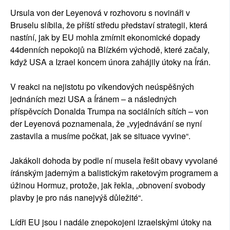
Ursula von der Leyenová v rozhovoru s novináři v
Bruselu slíbila, že příští středu představí strategii, která
nastíní, jak by EU mohla zmírnit ekonomické dopady
44denních nepokojů na Blízkém východě, které začaly,
když USA a Izrael koncem února zahájily útoky na Írán.
V reakci na nejistotu po víkendových neúspěšných
jednáních mezi USA a Íránem – a následných
příspěvcích Donalda Trumpa na sociálních sítích – von
der Leyenová poznamenala, že „vyjednávání se nyní
zastavila a musíme počkat, jak se situace vyvine“.
Jakákoli dohoda by podle ní musela řešit obavy vyvolané
íránským jaderným a balistickým raketovým programem a
úžinou Hormuz, protože, jak řekla, „obnovení svobody
plavby je pro nás nanejvýš důležité“.
Lídři EU jsou i nadále znepokojeni izraelskými útoky na