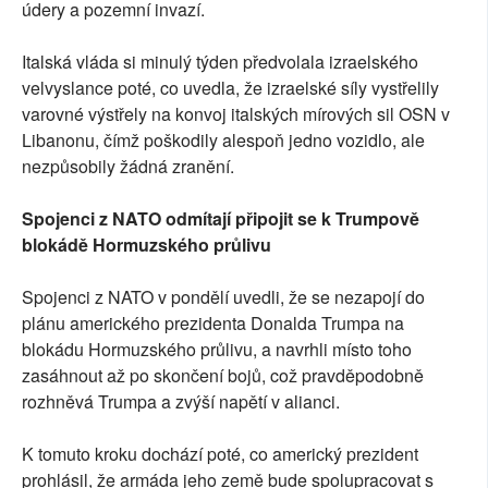
údery a pozemní invazí.
Italská vláda si minulý týden předvolala izraelského
velvyslance poté, co uvedla, že izraelské síly vystřelily
varovné výstřely na konvoj italských mírových sil OSN v
Libanonu, čímž poškodily alespoň jedno vozidlo, ale
nezpůsobily žádná zranění.
Spojenci z NATO odmítají připojit se k Trumpově
blokádě Hormuzského průlivu
Spojenci z NATO v pondělí uvedli, že se nezapojí do
plánu amerického prezidenta Donalda Trumpa na
blokádu Hormuzského průlivu, a navrhli místo toho
zasáhnout až po skončení bojů, což pravděpodobně
rozhněvá Trumpa a zvýší napětí v alianci.
K tomuto kroku dochází poté, co americký prezident
prohlásil, že armáda jeho země bude spolupracovat s