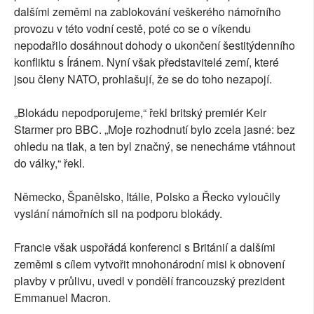
dalšími zeměmi na zablokování veškerého námořního
provozu v této vodní cestě, poté co se o víkendu
nepodařilo dosáhnout dohody o ukončení šestitýdenního
konfliktu s Íránem. Nyní však představitelé zemí, které
jsou členy NATO, prohlašují, že se do toho nezapojí.
„Blokádu nepodporujeme,“ řekl britský premiér Keir
Starmer pro BBC. „Moje rozhodnutí bylo zcela jasné: bez
ohledu na tlak, a ten byl značný, se nenecháme vtáhnout
do války,“ řekl.
Německo, Španělsko, Itálie, Polsko a Řecko vyloučily
vyslání námořních sil na podporu blokády.
Francie však uspořádá konferenci s Británií a dalšími
zeměmi s cílem vytvořit mnohonárodní misi k obnovení
plavby v průlivu, uvedl v pondělí francouzský prezident
Emmanuel Macron.