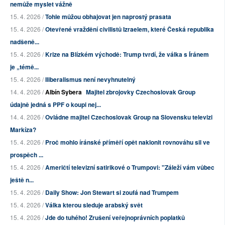
nemůže myslet vážně
15. 4. 2026 /
Tohle můžou obhajovat jen naprostý prasata
15. 4. 2026 /
Otevřené vraždění civilistů Izraelem, které Česká republika
nadšeně...
15. 4. 2026 /
Krize na Blízkém východě: Trump tvrdí, že válka s Íránem
je „témě...
15. 4. 2026 /
Iliberalismus není nevyhnutelný
14. 4. 2026 /
Albín Sybera
Majitel zbrojovky Czechoslovak Group
údajně jedná s PPF o koupi nej...
14. 4. 2026 /
Ovládne majitel Czechoslovak Group na Slovensku televizi
Markíza?
15. 4. 2026 /
Proč mohlo íránské příměří opět naklonit rovnováhu sil ve
prospěch ...
15. 4. 2026 /
Američtí televizní satirikové o Trumpovi: "Záleží vám vůbec
ještě n...
15. 4. 2026 /
Daily Show: Jon Stewart si zoufá nad Trumpem
15. 4. 2026 /
Válka kterou sleduje arabský svět
15. 4. 2026 /
Jde do tuhého! Zrušení veřejnoprávních poplatků