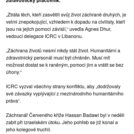
zdravotnický pracovník.
„Ztráta těch, kteří zasvětili svůj život záchraně druhých, je
velmi znepokojující, vzhledem k dopadu na civilisty, kteří
jsou na jejich pomoci závislí,“ uvedla Agnes Dhur,
vedoucí delegace ICRC v Libanonu.
„Záchrana životů nesmí nikdy stát život. Humanitární a
zdravotnický personál musí být chráněn. Musí mít
možnost dostat se k raněným, pomoci jim a vrátit se bez
úhony.“
ICRC vyzval všechny strany konfliktu, aby „dodržovaly
své závazky vyplývající z mezinárodního humanitárního
práva“.
Záchranář Červeného kříže Hassan Badawi byl v neděli
zabit při izraelském útoku. Jeho pohřeb se již konal a
jeho kolegové truchlí.