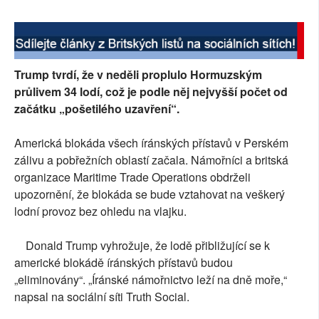
Trump tvrdí, že v neděli proplulo Hormuzským
průlivem 34 lodí, což je podle něj nejvyšší počet od
začátku „pošetilého uzavření“.
Americká blokáda všech íránských přístavů v Perském
zálivu a pobřežních oblastí začala. Námořníci a britská
organizace Maritime Trade Operations obdrželi
upozornění, že blokáda se bude vztahovat na veškerý
lodní provoz bez ohledu na vlajku.
Donald Trump vyhrožuje, že lodě přibližující se k
americké blokádě íránských přístavů budou
„eliminovány“. „Íránské námořnictvo leží na dně moře,“
napsal na sociální síti Truth Social.