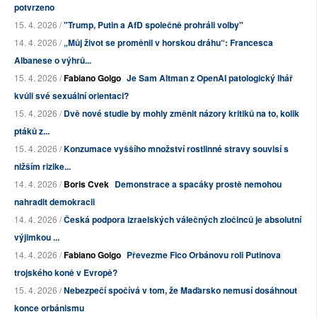
potvrzeno
15. 4. 2026 /
"Trump, Putin a AfD společně prohráli volby"
14. 4. 2026 /
„Můj život se proměnil v horskou dráhu“: Francesca
Albanese o výhrů...
15. 4. 2026 /
Fabiano Golgo
Je Sam Altman z OpenAI patologický lhář
kvůli své sexuální orientaci?
15. 4. 2026 /
Dvě nové studie by mohly změnit názory kritiků na to, kolik
ptáků z...
15. 4. 2026 /
Konzumace vyššího množství rostlinné stravy souvisí s
nižším rizike...
14. 4. 2026 /
Boris Cvek
Demonstrace a spacáky prostě nemohou
nahradit demokracii
14. 4. 2026 /
Česká podpora izraelských válečných zločinců je absolutní
výjimkou ...
14. 4. 2026 /
Fabiano Golgo
Převezme Fico Orbánovu roli Putinova
trojského koně v Evropě?
15. 4. 2026 /
Nebezpečí spočívá v tom, že Maďarsko nemusí dosáhnout
konce orbánismu