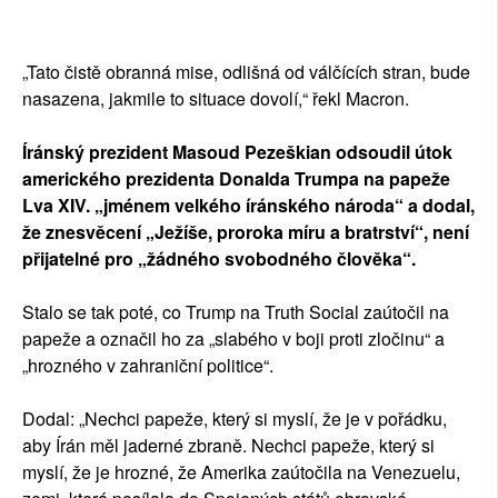
„Tato čistě obranná mise, odlišná od válčících stran, bude
nasazena, jakmile to situace dovolí,“ řekl Macron.
Íránský prezident Masoud Pezeškian odsoudil útok
amerického prezidenta Donalda Trumpa na papeže
Lva XIV. „jménem velkého íránského národa“ a dodal,
že znesvěcení „Ježíše, proroka míru a bratrství“, není
přijatelné pro „žádného svobodného člověka“.
Stalo se tak poté, co Trump na Truth Social zaútočil na
papeže a označil ho za „slabého v boji proti zločinu“ a
„hrozného v zahraniční politice“.
Dodal: „Nechci papeže, který si myslí, že je v pořádku,
aby Írán měl jaderné zbraně. Nechci papeže, který si
myslí, že je hrozné, že Amerika zaútočila na Venezuelu,