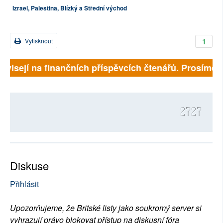
Izrael, Palestina, Blízký a Střední východ
1
Vytisknout
visejí na finančních příspěvcích čtenářů. Prosíme, při
2727
Diskuse
Přihlásit
Upozorňujeme, že Britské listy jako soukromý server si
vyhrazují právo blokovat přístup na diskusní fóra