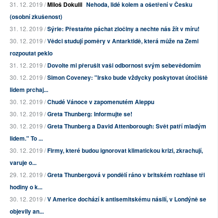
31. 12. 2019 /
Miloš Dokulil
Nehoda, lidé kolem a ošetření v Česku
(osobní zkušenost)
31. 12. 2019 /
Sýrie: Přestaňte páchat zločiny a nechte nás žít v míru!
30. 12. 2019 /
Vědci studují poměry v Antarktidě, která může na Zemi
rozpoutat peklo
31. 12. 2019 /
Dovolte mi přerušit vaši odbornost svým sebevědomím
30. 12. 2019 /
Simon Coveney: "Irsko bude vždycky poskytovat útočiště
lidem prchaj...
30. 12. 2019 /
Chudé Vánoce v zapomenutém Aleppu
30. 12. 2019 /
Greta Thunberg: Informujte se!
30. 12. 2019 /
Greta Thunberg a David Attenborough: Svět patří mladým
lidem." To ...
30. 12. 2019 /
Firmy, které budou ignorovat klimatickou krizi, zkrachují,
varuje o...
29. 12. 2019 /
Greta Thunbergová v pondělí ráno v britském rozhlase tři
hodiny o k...
30. 12. 2019 /
V Americe dochází k antisemitskému násilí, v Londýně se
objevily an...