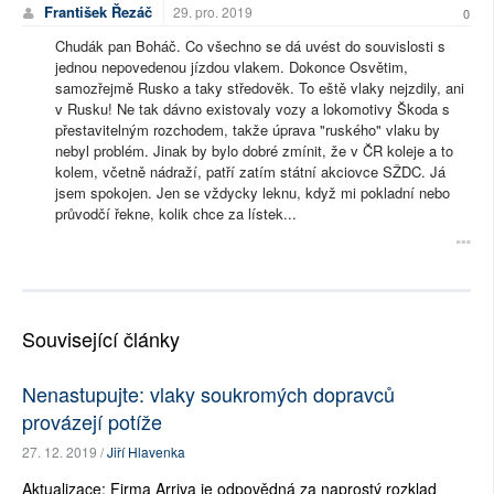
František Řezáč
29. pro. 2019
0
Chudák pan Boháč. Co všechno se dá uvést do souvislosti s
jednou nepovedenou jízdou vlakem. Dokonce Osvětim,
samozřejmě Rusko a taky středověk. To eště vlaky nejzdily, ani
v Rusku! Ne tak dávno existovaly vozy a lokomotivy Škoda s
přestavitelným rozchodem, takže úprava "ruského" vlaku by
nebyl problém. Jinak by bylo dobré zmínit, že v ČR koleje a to
kolem, včetně nádraží, patří zatím státní akciovce SŽDC. Já
jsem spokojen. Jen se vždycky leknu, když mi pokladní nebo
průvodčí řekne, kolik chce za lístek...
Související články
Nenastupujte: vlaky soukromých dopravců
provázejí potíže
27. 12. 2019 /
Jiří Hlavenka
Aktualizace: Firma Arriva je odpovědná za naprostý rozklad