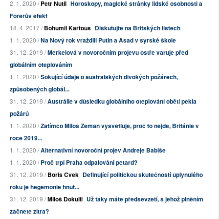
2. 1. 2020 /
Petr Nutil
Horoskopy, magické stránky lidské osobnosti a
Forerův efekt
18. 4. 2017 /
Bohumil Kartous
Diskutujte na Britských listech
1. 1. 2020 /
Na Nový rok vraždili Putin a Asad v syrské škole
31. 12. 2019 /
Merkelová v novoročním projevu ostře varuje před
globálním oteplováním
1. 1. 2020 /
Šokující údaje o australských divokých požárech,
způsobených globál...
31. 12. 2019 /
Austrálie v důsledku globálního oteplování obětí pekla
požárů
1. 1. 2020 /
Zatímco Miloš Zeman vysvětluje, proč to nejde, Británie v
roce 2019...
1. 1. 2020 /
Alternativní novoroční projev Andreje Babiše
1. 1. 2020 /
Proč trpí Praha odpalování petard?
31. 12. 2019 /
Boris Cvek
Definující politickou skutečností uplynulého
roku je hegemonie hnut...
31. 12. 2019 /
Miloš Dokulil
Už taky máte předsevzetí, s jehož plněním
začnete zítra?