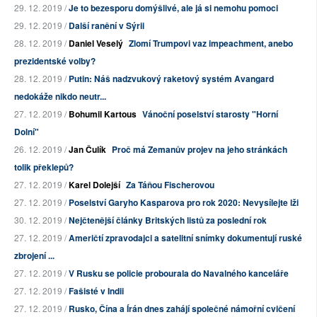
29. 12. 2019 /
Je to bezesporu domýšlivé, ale já si nemohu pomoci
29. 12. 2019 /
Další ranění v Sýrii
28. 12. 2019 /
Daniel Veselý
Zlomí Trumpovi vaz impeachment, anebo
prezidentské volby?
28. 12. 2019 /
Putin: Náš nadzvukový raketový systém Avangard
nedokáže nikdo neutr...
27. 12. 2019 /
Bohumil Kartous
Vánoční poselství starosty "Horní
Dolní"
26. 12. 2019 /
Jan Čulík
Proč má Zemanův projev na jeho stránkách
tolik překlepů?
27. 12. 2019 /
Karel Dolejší
Za Táňou Fischerovou
27. 12. 2019 /
Poselství Garyho Kasparova pro rok 2020: Nevysílejte lži
30. 12. 2019 /
Nejčtenější články Britských listů za poslední rok
27. 12. 2019 /
Američtí zpravodajci a satelitní snímky dokumentují ruské
zbrojení ...
27. 12. 2019 /
V Rusku se policie probourala do Navalného kanceláře
27. 12. 2019 /
Fašisté v Indii
27. 12. 2019 /
Rusko, Čína a Írán dnes zahájí společné námořní cvičení