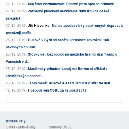
27. 12. 2019 /
Můj život bezdomovce: Poprvé jsem spal na hřbitově
27. 12. 2019 /
Zázračné působení neviditelné ruky trhu na české
železnici
27. 12. 2019 /
Jiří Hlavenka
Nenastupujte: vlaky soukromých dopravců
provázejí potíže
26. 12. 2019 /
Rusové v Sýrii od začátku prosince zavraždili 160
nevinných civilistů
25. 12. 2019 /
Stovky dětí bez rodičů na mexické hranici drží Trump o
Vánocích v d...
25. 12. 2019 /
Muslimský primátor Londýna: Berme si příklad z
křesťanských hodnot ...
25. 12. 2019 /
Tento měsíc Rusové a Asad usmrtili v Sýrii 34 dětí
12. 12. 2019 /
Hospodaření OSBL za listopad 2019
Britské listy
O nás - Britské listy
Stanovy OSBL