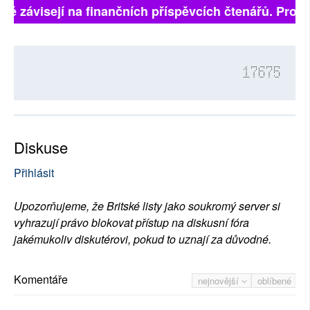
lně závisejí na finančních příspěvcích čtenářů. Prosí
17675
Diskuse
Přihlásit
Upozorňujeme, že Britské listy jako soukromý server si
vyhrazují právo blokovat přístup na diskusní fóra
jakémukoliv diskutérovi, pokud to uznají za důvodné.
Komentáře
nejnovější
oblíbené