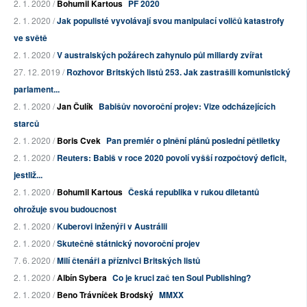
2. 1. 2020 /
Bohumil Kartous
PF 2020
2. 1. 2020 /
Jak populisté vyvolávají svou manipulací voličů katastrofy
ve světě
2. 1. 2020 /
V australských požárech zahynulo půl miliardy zvířat
27. 12. 2019 /
Rozhovor Britských listů 253. Jak zastrašili komunistický
parlament...
2. 1. 2020 /
Jan Čulík
Babišův novoroční projev: Vize odcházejících
starců
2. 1. 2020 /
Boris Cvek
Pan premiér o plnění plánů poslední pětiletky
2. 1. 2020 /
Reuters: Babiš v roce 2020 povolí vyšší rozpočtový deficit,
jestliž...
2. 1. 2020 /
Bohumil Kartous
Česká republika v rukou diletantů
ohrožuje svou budoucnost
2. 1. 2020 /
Kuberovi inženýři v Austrálii
2. 1. 2020 /
Skutečně státnický novoroční projev
7. 6. 2020 /
Milí čtenáři a příznivci Britských listů
2. 1. 2020 /
Albín Sybera
Co je kruci zač ten Soul Publishing?
2. 1. 2020 /
Beno Trávníček Brodský
MMXX