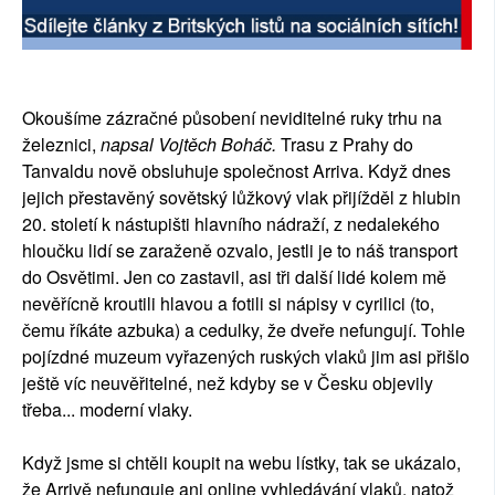
SOCIÁLNÍ SÍTĚ
RUBRIKY
Okoušíme zázračné působení neviditelné ruky trhu na
PLNÁ VERZE STRÁNEK
železnici,
napsal Vojtěch Boháč.
Trasu z Prahy do
Tanvaldu nově obsluhuje společnost Arriva. Když dnes
jejich přestavěný sovětský lůžkový vlak přijížděl z hlubin
20. století k nástupišti hlavního nádraží, z nedalekého
hloučku lidí se zaraženě ozvalo, jestli je to náš transport
do Osvětimi. Jen co zastavil, asi tři další lidé kolem mě
nevěřícně kroutili hlavou a fotili
si nápisy v cyrilici (to,
čemu říkáte azbuka) a cedulky, že dveře nefungují. Tohle
pojízdné muzeum vyřazených ruských vlaků jim asi přišlo
ještě víc neuvěřitelné, než kdyby se v Česku objevily
třeba... moderní vlaky.
Když jsme si chtěli koupit na webu lístky, tak se ukázalo,
že Arrivě nefunguje ani online vyhledávání vlaků, natož