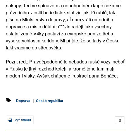
nákupy. Teď ve špinavém a nepohodlném kupé čekáme
průvodčího. Jestli bude lístek stát víc jak 10 rublů, tak
píšu na Ministerstvo dopravy, ať nám vrátí národního
dopravce a místo dělání p***vin raději jako všechny
ostatní země V4ky postaví za evropské peníze třeba
vysokorychlostní koridory. Mi přijde, že se tady v Česku
fakt vracíme do středověku.
Pozn. red.: Pravděpodobně to nebudou ruské vozy, neboť
v Rusku je jiný rozchod kolejí, a kromě toho tam mají
moderní vlaky. Avšak chápeme frustraci pana Boháče.
Doprava
|
Česká republika
0
Vytisknout