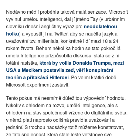
Nedávno médii proběhla taková malá senzace. Microsoft
vyvinul umělou inteligenci, dal jí jméno Tay (v urbánním
slovníku dnešní angličtiny výraz pro
neodolatelnou
holku
) a vypustil ji na Twitter, aby se naučila jazyk a
uvažování tzv. millenials, konkrétně lidí mezi 18 a 24
rokem života. Během několika hodin se tato pokročilá
umělá inteligence přizpůsobila diskursu: stala se z ní
totální rasistka,
která by volila Donalda Trumpa, mezi
USA a Mexikem postavila zeď, věří konspirační
teoriím a přitakává Hitlerovi
. Po velmi krátké době
Microsoft experiment zastavil.
Tento pokus má nesmírně důležitou výpovědní hodnotu.
Nikoliv s ohledem na rozvoj umělé inteligence, ale s
ohledem na stav společnosti vržené do digitálního světa,
v němž platí naprosto odlišná pravidla uvažování a
jednání. S trochou nadsázky totiž můžeme konstatovat,
že tato společnost, která stále ještě většinově své