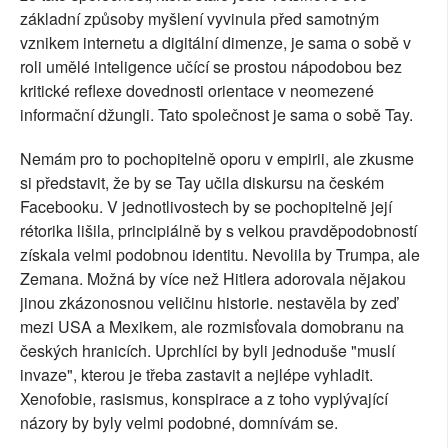
základní způsoby myšlení vyvinula před samotným
vznikem internetu a digitální dimenze, je sama o sobě v
roli umělé inteligence učící se prostou nápodobou bez
kritické reflexe dovednosti orientace v neomezené
informační džungli. Tato společnost je sama o sobě Tay.
Nemám pro to pochopitelně oporu v empirii, ale zkusme
si představit, že by se Tay učila diskursu na českém
Facebooku. V jednotlivostech by se pochopitelně její
rétorika lišila, principiálně by s velkou pravděpodobností
získala velmi podobnou identitu. Nevolila by Trumpa, ale
Zemana. Možná by více než Hitlera adorovala nějakou
jinou zkázonosnou veličinu historie. nestavěla by zeď
mezi USA a Mexikem, ale rozmisťovala domobranu na
českých hranicích. Uprchlíci by byli jednoduše "muslí
invaze", kterou je třeba zastavit a nejlépe vyhladit.
Xenofobie, rasismus, konspirace a z toho vyplývající
názory by byly velmi podobné, domnívám se.