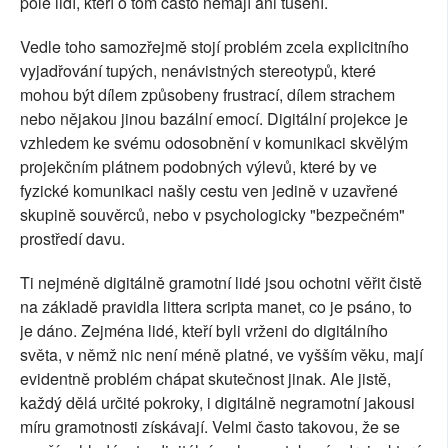
pole lidí, kteří o tom často nemají ani tušení.
Vedle toho samozřejmě stojí problém zcela explicitního
vyjadřování tupých, nenávistných stereotypů, které
mohou být dílem způsobeny frustrací, dílem strachem
nebo nějakou jinou bazální emocí. Digitální projekce je
vzhledem ke svému odosobnění v komunikaci skvělým
projekčním plátnem podobných výlevů, které by ve
fyzické komunikaci našly cestu ven jedině v uzavřené
skupině souvěrců, nebo v psychologicky "bezpečném"
prostředí davu.
Ti nejméně digitálně gramotní lidé jsou ochotni věřit čistě
na základě pravidla littera scripta manet, co je psáno, to
je dáno. Zejména lidé, kteří byli vrženi do digitálního
světa, v němž nic není méně platné, ve vyšším věku, mají
evidentně problém chápat skutečnost jinak. Ale jistě,
každý dělá určité pokroky, i digitálně negramotní jakousi
míru gramotnosti získávají. Velmi často takovou, že se