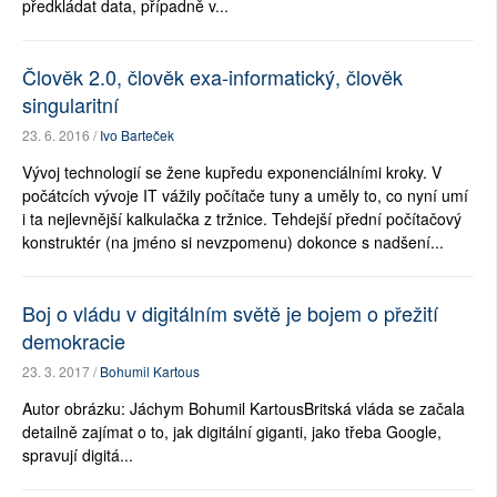
předkládat data, případně v...
Člověk 2.0, člověk exa-informatický, člověk
singularitní
23. 6. 2016 /
Ivo Barteček
Vývoj technologií se žene kupředu exponenciálními kroky. V
počátcích vývoje IT vážily počítače tuny a uměly to, co nyní umí
i ta nejlevnější kalkulačka z tržnice. Tehdejší přední počítačový
konstruktér (na jméno si nevzpomenu) dokonce s nadšení...
Boj o vládu v digitálním světě je bojem o přežití
demokracie
23. 3. 2017 /
Bohumil Kartous
Autor obrázku: Jáchym Bohumil KartousBritská vláda se začala
detailně zajímat o to, jak digitální giganti, jako třeba Google,
spravují digitá...