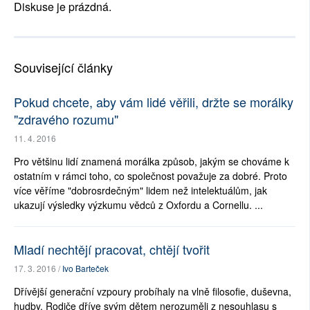
Diskuse je prázdná.
Související články
Pokud chcete, aby vám lidé věřili, držte se morálky
"zdravého rozumu"
11. 4. 2016
Pro většinu lidí znamená morálka způsob, jakým se chováme k
ostatním v rámci toho, co společnost považuje za dobré. Proto
více věříme "dobrosrdečným" lidem než intelektuálům, jak
ukazují výsledky výzkumu vědců z Oxfordu a Cornellu. ...
Mladí nechtějí pracovat, chtějí tvořit
17. 3. 2016 /
Ivo Barteček
Dřívější generační vzpoury probíhaly na vlně filosofie, duševna,
hudby. Rodiče dříve svým dětem nerozuměli z nesouhlasu s