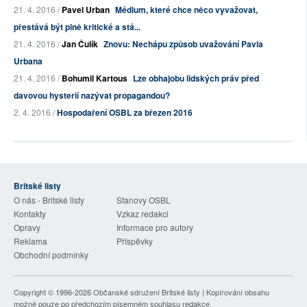
21. 4. 2016 /
Pavel Urban
Médium, které chce něco vyvažovat,
přestává být plně kritické a stá...
21. 4. 2016 /
Jan Čulík
Znovu: Nechápu způsob uvažování Pavla
Urbana
21. 4. 2016 /
Bohumil Kartous
Lze obhajobu lidských práv před
davovou hysterií nazývat propagandou?
2. 4. 2016 /
Hospodaření OSBL za březen 2016
Britské listy
O nás - Britské listy
Stanovy OSBL
Kontakty
Vzkaz redakci
Opravy
Informace pro autory
Reklama
Příspěvky
Obchodní podmínky
Copyright © 1996-2026
Občanské sdružení Britské listy
| Kopírování obsahu
možné pouze po předchozím písemném souhlasu redakce.