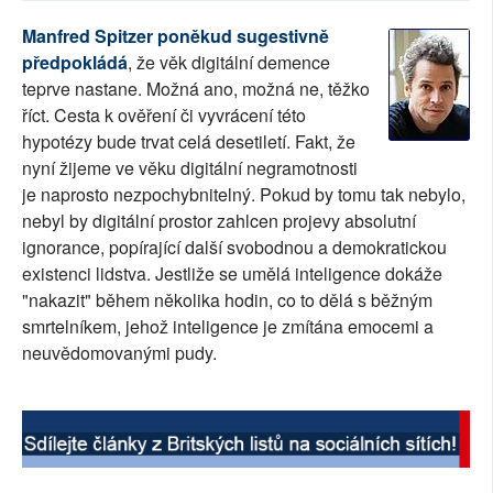
SOCIÁLNÍ SÍTĚ
Manfred Spitzer poněkud sugestivně
předpokládá
, že věk digitální demence
RUBRIKY
teprve nastane. Možná ano, možná ne, těžko
říct. Cesta k ověření či vyvrácení této
PLNÁ VERZE STRÁNEK
hypotézy bude trvat celá desetiletí. Fakt, že
nyní žijeme ve věku digitální negramotnosti
je naprosto nezpochybnitelný. Pokud by tomu tak nebylo,
nebyl by digitální prostor zahlcen projevy absolutní
ignorance, popírající další svobodnou a demokratickou
existenci lidstva. Jestliže se umělá inteligence dokáže
"nakazit" během několika hodin, co to dělá s běžným
smrtelníkem, jehož inteligence je zmítána emocemi a
neuvědomovanými pudy.