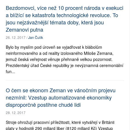
Bezdomovci, více než 10 procent národa v exekuci
a blížící se katastrofa technologické revoluce. To
jsou nejzávažnější témata doby, která jsou
Zemanovi putna
26. 12. 2017 /
Jan Čulík
Bylo by myslím pod úroveň se vyjadřovat k blábolům
neinformovaného a od reality izolovaného Miloše Zemana,
jemuž česká veřejnost věnuje přehnaně velkou pozornost.
Prezidentský úřad České republiky je nevýznamná ceremoniální
fun...
O čem se ekonom Zeman ve vánočním projevu
nezmínil: Vzestup automatizované ekonomiky
disproporčně postihne chudé lidi
28. 12. 2017
Stroje ohrožují pracovní příležitosti, které vytvářejí v Británii
platy v hodnotě 290 miliard liber (8120 miliard Kč) Vzestup