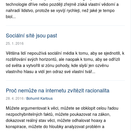
technologie dříve nebo později zřejmě získá vlastní vědomí a
nahradí lidstvo, protože se vyvíjí rychleji, než jaké je tempo
biol...
Sociální sítě jsou past
25. 1. 2016
Většina lidí nepoužívá sociální média k tomu, aby se sjednotili, k
rozšiřování svých horizontů, ale naopak k tomu, aby se odřízli
od světa a vytvořili si zónu pohody, kde slyší jen ozvěnu
vlastního hlasu a vidí jen odraz své vlastní tvář...
Proč nemůže na internetu zvítězit racionalita
28. 4. 2016 /
Bohumil Kartous
Můžete argumentovat k věci, můžete se obklopit celou řadou
nezpochybnitelných faktů, můžete poukazovat na zákon,
dokazovat reálný stav věci, můžete odhalovat hoaxy a
konspirace, můžete do hloubky analyzovat problém a