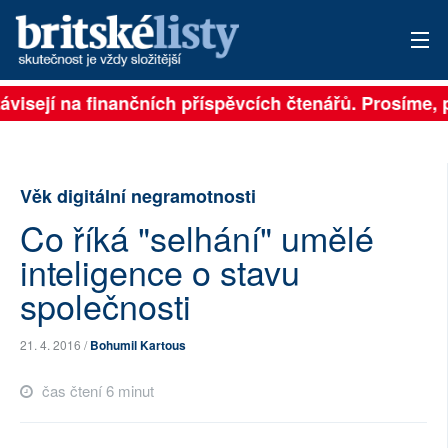
ávisejí na finančních příspěvcích čtenářů. Prosíme, př
PŘIHLÁSIT
AKTUÁLNÍ VYDÁNÍ
Věk digitální negramotnosti
ARCHIV
Co říká "selhání" umělé
ROZHOVORY
inteligence o stavu
TÉMATA
společnosti
NEJČTENĚJŠÍ ZA 7 DNÍ
21. 4. 2016 /
Bohumil Kartous
AUTOŘI
čas čtení 6 minut
PŘÍSPĚVKY NA PROVOZ