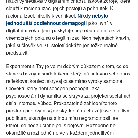
naučí vyhledávat v digitálním chaosu takové zdroje, které
slouží k racionalizaci jejich postojů a pohnutek. K
racionalizaci, nikoliv k verifikaci.
Nikdy nebylo
jednodušší podlehnout demagogii
jako nyní, v
digitálním věku, jenž poskytuje nepřeberné množství
všemožných pokusů o legitimizaci těch největších kravin,
jaké si člověk ve 21. století dokáže jen těžko reálně
představit.
Experiment s Tay je velmi dobrým důkazem o tom, co se
stane s běžným smrtelníkem, který má nulovou schopnost
reflektovat kontext skrývající se mimo výroky samotné.
Člověka, který není schopen pochopit, jaká
psychosociální dynamika se skrývá za projekcí sociálních
sítí a internetu vůbec. Prokazatelné zahlcení tohoto
prostoru pudovými výměšky, které nacházejí své intuitivní
publikum, ukazuje na silnou míru negramotnosti, se
kterou se nedá účinně příliš bojovat. Rozhodně ne
okamžitě a rozhodně ne ve v každém jednotlivém