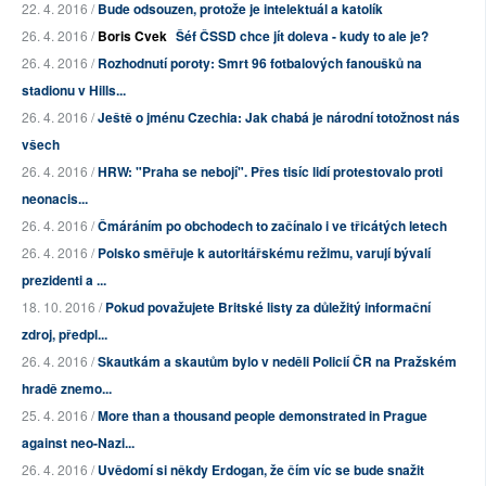
22. 4. 2016 /
Bude odsouzen, protože je intelektuál a katolík
26. 4. 2016 /
Boris Cvek
Šéf ČSSD chce jít doleva - kudy to ale je?
26. 4. 2016 /
Rozhodnutí poroty: Smrt 96 fotbalových fanoušků na
stadionu v Hills...
26. 4. 2016 /
Ještě o jménu Czechia: Jak chabá je národní totožnost nás
všech
26. 4. 2016 /
HRW: "Praha se nebojí". Přes tisíc lidí protestovalo proti
neonacis...
26. 4. 2016 /
Čmáráním po obchodech to začínalo i ve třicátých letech
26. 4. 2016 /
Polsko směřuje k autoritářskému režimu, varují bývalí
prezidenti a ...
18. 10. 2016 /
Pokud považujete Britské listy za důležitý informační
zdroj, předpl...
26. 4. 2016 /
Skautkám a skautům bylo v neděli Policií ČR na Pražském
hradě znemo...
25. 4. 2016 /
More than a thousand people demonstrated in Prague
against neo-Nazi...
26. 4. 2016 /
Uvědomí si někdy Erdogan, že čím víc se bude snažit