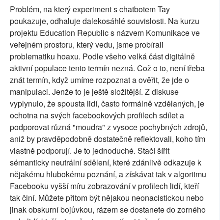
Problém, na který experiment s chatbotem Tay
poukazuje, odhaluje dalekosáhlé souvislosti. Na kurzu
projektu Education Republic s názvem Komunikace ve
veřejném prostoru, který vedu, jsme probírali
problematiku hoaxu. Podle všeho velká část digitálně
aktivní populace tento termín nezná. Což o to, není třeba
znát termín, když umíme rozpoznat a ověřit, že jde o
manipulaci. Jenže to je ještě složitější. Z diskuse
vyplynulo, že spousta lidí, často formálně vzdělaných, je
ochotna na svých facebookových profilech sdílet a
podporovat různá "moudra" z vysoce pochybných zdrojů,
aniž by pravděpodobně dostatečně reflektovali, koho tím
vlastně podporují. Je to jednoduché. Stačí šířit
sémanticky neutrální sdělení, které zdánlivě odkazuje k
nějakému hlubokému poznání, a získávat tak v algoritmu
Facebooku vyšší míru zobrazování v profilech lidí, kteří
tak činí. Můžete přitom být nějakou neonacistickou nebo
jinak obskurní bojůvkou, rázem se dostanete do zorného