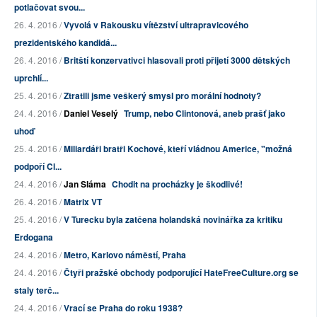
potlačovat svou...
26. 4. 2016 /
Vyvolá v Rakousku vítězství ultrapravicového
prezidentského kandidá...
26. 4. 2016 /
Britští konzervativci hlasovali proti přijetí 3000 dětských
uprchlí...
25. 4. 2016 /
Ztratili jsme veškerý smysl pro morální hodnoty?
24. 4. 2016 /
Daniel Veselý
Trump, nebo Clintonová, aneb prašť jako
uhoď
25. 4. 2016 /
Miliardáři bratři Kochové, kteří vládnou Americe, "možná
podpoří Cl...
24. 4. 2016 /
Jan Sláma
Chodit na procházky je škodlivé!
26. 4. 2016 /
Matrix VT
25. 4. 2016 /
V Turecku byla zatčena holandská novinářka za kritiku
Erdogana
24. 4. 2016 /
Metro, Karlovo náměstí, Praha
24. 4. 2016 /
Čtyři pražské obchody podporující HateFreeCulture.org se
staly terč...
24. 4. 2016 /
Vrací se Praha do roku 1938?