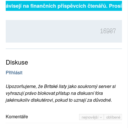
 závisejí na finančních příspěvcích čtenářů. Prosíme, 
16907
Diskuse
Přihlásit
Upozorňujeme, že Britské listy jako soukromý server si
vyhrazují právo blokovat přístup na diskusní fóra
jakémukoliv diskutérovi, pokud to uznají za důvodné.
Komentáře
nejnovější
oblíbené