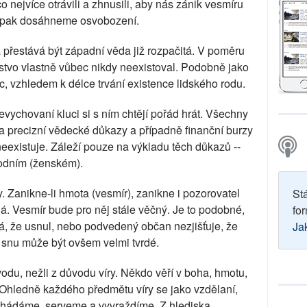
co nejvíce otrávili a zhnusili, aby nás zánik vesmíru
y pak dosáhneme osvobození.
a přestává být západní věda již rozpačitá. V poměru
idstvo vlastně vůbec nikdy neexistoval. Podobně jako
c, vzhledem k délce trvání existence lidského rodu.
vychovaní kluci si s ním chtějí pořád hrát. Všechny
a precizní vědecké důkazy a případně finanční burzy
neexistuje. Záleží pouze na výkladu těch důkazů --
odním (ženském).
. Zanikne-li hmota (vesmír), zanikne i pozorovatel
St
á. Vesmír bude pro něj stále věčný. Je to podobné,
for
á, že usnul, nebo podvedený občan nezjišťuje, že
Ja
 snu může být ovšem velmi tvrdé.
odu, nežli z důvodu víry. Někdo věří v boha, hmotu,
. Ohledně každého předmětu víry se jako vzdělaní,
e pohádáme, serveme a vyvraždíme. Z hlediska