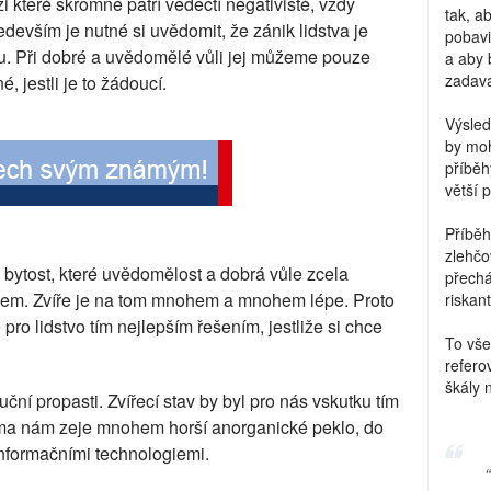
i které skromně patří vědečtí negativisté, vždy
tak, a
edevším je nutné si uvědomit, že zánik lidstva je
pobavi
ru. Při dobré a uvědomělé vůli jej můžeme pouze
a aby 
zadava
 jestli je to žádoucí.
Výsled
by moh
příběh
větší 
Příběh
zlehčo
 bytost, které uvědomělost a dobrá vůle zcela
přechá
ěkem. Zvíře je na tom mnohem a mnohem lépe. Proto
riskant
 pro lidstvo tím nejlepším řešením, jestliže si chce
To vše
refero
škály 
ční propasti. Zvířecí stav by byl pro nás vskutku tím
ma nám zeje mnohem horší anorganické peklo, do
informačními technologiemi.