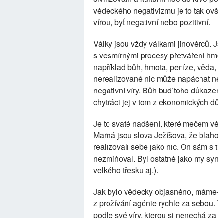
vědeckého negativizmu je to tak ov
vírou, byť negativní nebo pozitivní.
Války jsou vždy válkami jinověrců. Jso
s vesmírnými procesy přetváření hm
například bůh, hmota, peníze, věda,
nerealizované nic může napáchat ne
negativní víry. Bůh buď toho důkazem
chytráci jej v tom z ekonomických d
Je to svaté nadšení, které mečem vě
Marná jsou slova Ježíšova, že blaho
realizovali sebe jako nic. On sám s
nezmiňoval. Byl ostatně jako my syne
velkého třesku aj.).
Jak bylo vědecky objasněno, máme-li
z prožívání agónie rychle za sebou. 
podle své víry, kterou si nenechá za