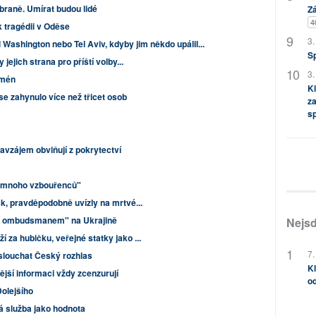
raně. Umírat budou lidé
Zá
4
 tragédii v Oděse
3.
 Washington nebo Tel Aviv, kdyby jim někdo upálil...
S
 jejich strana pro příští volby...
3.
omén
Kl
se zahynulo více než třicet osob
za
s
avzájem obviňují z pokrytectví
o "mnoho vzbouřenců"
sk, pravděpodobně uvízly na mrtvé...
ým ombudsmanem" na Ukrajině
Nejsd
 za hubičku, veřejné statky jako ...
7.
slouchat Český rozhlas
Kl
ější informaci vždy zcenzurují
od
Dolejšího
á služba jako hodnota