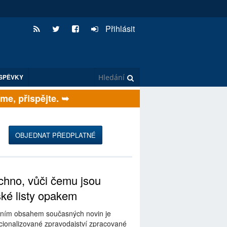
Přihlásit
SPĚVKY
, přispějte. ➥
OBJEDNAT PŘEDPLATNÉ
hno, vůči čemu jsou
ské listy opakem
ním obsahem současných novin je
ionalizované zpravodajství zpracované