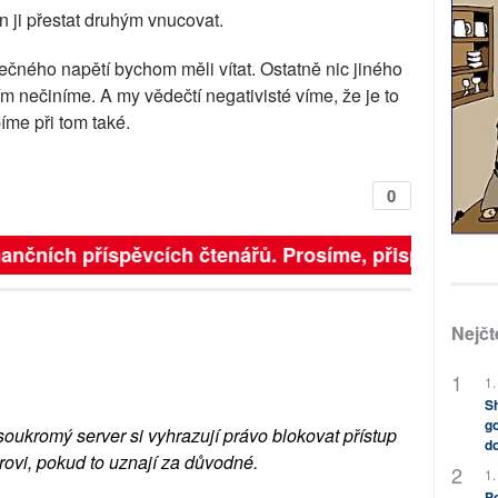
n ji přestat druhým vnucovat.
ečného napětí bychom měli vítat. Ostatně nic jiného
 nečiníme. A my vědečtí negativisté víme, že je to
íme při tom také.
0
inančních příspěvcích čtenářů. Prosíme, přispějte. ➥
Nejčt
1.
Sh
go
soukromý server si vyhrazují právo blokovat přístup
do
rovi, pokud to uznají za důvodné.
1.
Po