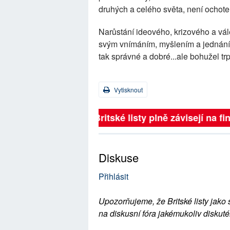
druhých a celého světa, není ochote
Narůstání ideového, krizového a vál
svým vnímáním, myšlením a jednáním
tak správné a dobré...ale bohužel trp
Vytisknout
Britské listy plně závisejí na f
Diskuse
Přihlásit
Upozorňujeme, že Britské listy jako 
na diskusní fóra jakémukoliv diskuté