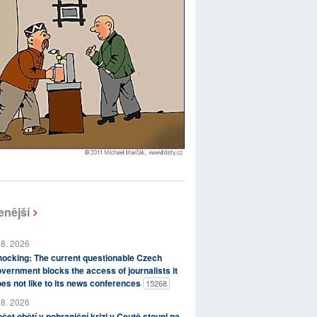
enější
 8. 2026
ocking: The current questionable Czech
vernment blocks the access of journalists it
es not like to its news conferences
15268
 8. 2026
čet obětí v pohraniční krizi v Ceutě stoupl na