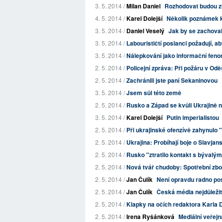
3. 5. 2014 /
Milan Daniel
Rozhodovat budou zb
4. 5. 2014 /
Karel Dolejší
Několik poznámek k
3. 5. 2014 /
Daniel Veselý
Jak by se zachoval
3. 5. 2014 /
Labourističtí poslanci požadují, aby
3. 5. 2014 /
Nálepkování jako informační fen
2. 5. 2014 /
Policejní zpráva: Při požáru v Odě
2. 5. 2014 /
Zachránili jste paní Sekaninovou
3. 5. 2014 /
Jsem sůl této země
2. 5. 2014 /
Rusko a Západ se kvůli Ukrajině n
3. 5. 2014 /
Karel Dolejší
Putin imperialistou
2. 5. 2014 /
Při ukrajinské ofenzívě zahynul
2. 5. 2014 /
Ukrajina: Probíhají boje o Slavjan
2. 5. 2014 /
Rusko "ztratilo kontakt s býval
2. 5. 2014 /
Nová tvář chudoby: Spotřební zboží
2. 5. 2014 /
Jan Čulík
Není opravdu radno po
2. 5. 2014 /
Jan Čulík
Česká média nejdůležit
2. 5. 2014 /
Klapky na očích redaktora Karla 
2. 5. 2014 /
Irena Ryšánková
Mediální veřejn