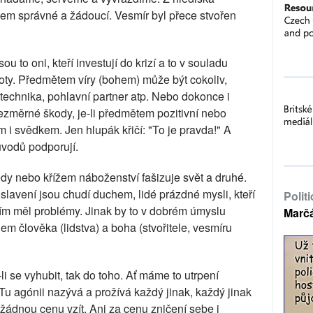
šem správné a žádoucí. Vesmír byl přece stvořen
u to oni, kteří investují do krizí a to v souladu
oty. Předmětem víry (bohem) může být cokoliv,
 technika, pohlavní partner atp. Nebo dokonce i
změrné škody, je-li předmětem pozitivní nebo
 i svědkem. Jen hlupák křičí: "To je pravda!" A
ůvodů podporují.
dy nebo křížem náboženství fašizuje svět a druhé.
slavení jsou chudí duchem, lidé prázdné mysli, kteří
Polit
 tím měl problémy. Jinak by to v dobrém úmyslu
Marč
m člověka (lidstva) a boha (stvořitele, vesmíru
 se vyhubit, tak do toho. Ať máme to utrpení
Tu agónii nazývá a prožívá každý jinak, každý jinak
 žádnou cenu vzít. Ani za cenu zničení sebe i