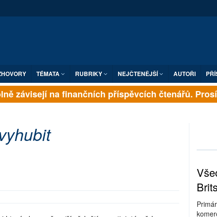
ZHOVORY
TÉMATA
RUBRIKY
NEJČTENĚJŠÍ
AUTOŘI
PŘÍ
ně závisejí na finančních příspěvcích čtenářů. Prosíme
vyhubit
Všec
Brit
Primár
komerc