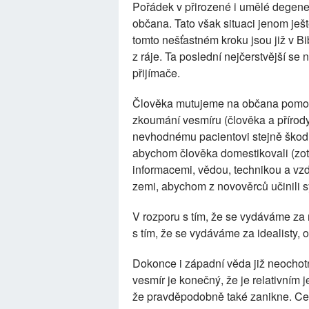
Pořádek v přirozené i umělé degener
občana. Tato však situaci jenom ješt
tomto nešťastném kroku jsou již v B
z ráje. Ta poslední nejčerstvější se
přijímače.
Člověka mutujeme na občana pomoc
zkoumání vesmíru (člověka a přírod
nevhodnému pacientovi stejně škodl
abychom člověka domestikovali (zot
informacemi, vědou, technikou a vz
zemi, abychom z novověrců učinili s
V rozporu s tím, že se vydáváme za
s tím, že se vydáváme za idealisty
Dokonce i západní věda již neochotně
vesmír je konečný, že je relativním j
že pravděpodobně také zanikne. Cest