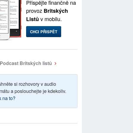
Přispějte finančně na
provoz
Britských
v mobilu.
Listů
CHCI PŘISPĚT
Podcast Britských listů
áhněte si rozhovory v audio
mátu a poslouchejte je kdekoliv.
k na to?