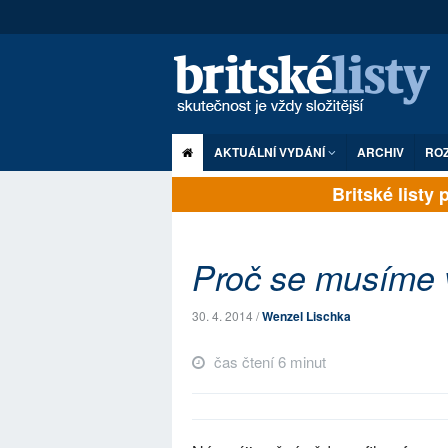
AKTUÁLNÍ VYDÁNÍ
ARCHIV
RO
Britské listy pl
Proč se musíme 
30. 4. 2014 /
Wenzel Lischka
čas čtení 6 minut