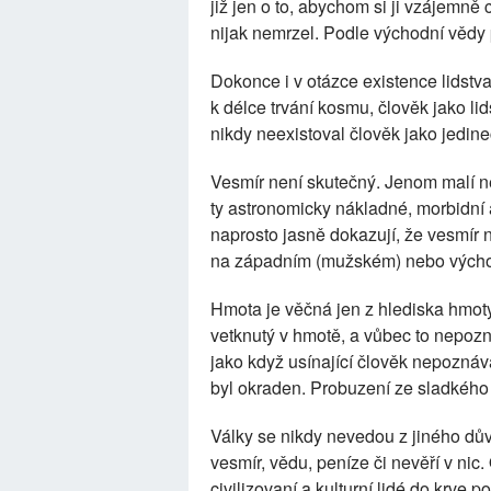
již jen o to, abychom si ji vzájemně 
nijak nemrzel. Podle východní věd
Dokonce i v otázce existence lidstv
k délce trvání kosmu, člověk jako l
nikdy neexistoval člověk jako jedine
Vesmír není skutečný. Jenom malí ne
ty astronomicky nákladné, morbidní 
naprosto jasně dokazují, že vesmír 
na západním (mužském) nebo vých
Hmota je věčná jen z hlediska hmoty
vetknutý v hmotě, a vůbec to nepozn
jako když usínající člověk nepoznáv
byl okraden. Probuzení ze sladkého
Války se nikdy nevedou z jiného dův
vesmír, vědu, peníze či nevěří v nic
civilizovaní a kulturní lidé do krv