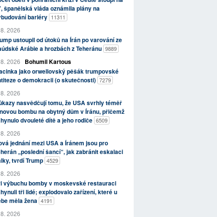
, španělská vláda oznámila plány na
ybudování bariéry
11311
 8. 2026
ump ustoupil od útoků na Írán po varování ze
aúdské Arábie a hrozbách z Teheránu
9889
 8. 2026
Bohumil Kartous
acinka jako orwellovský pěšák trumpovské
titeze o demokracii (o skutečnosti)
7279
 8. 2026
kazy nasvědčují tomu, že USA svrhly téměř
novou bombu na obytný dům v Íránu, přičemž
hynulo dvouleté dítě a jeho rodiče
6509
 8. 2026
vá jednání mezi USA a Íránem jsou pro
herán „poslední šancí“, jak zabránit eskalaci
lky, tvrdí Trump
4529
 8. 2026
ři výbuchu bomby v moskevské restauraci
hynuli tři lidé; explodovalo zařízení, které u
ebe měla žena
4191
 8. 2026