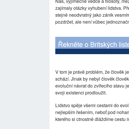
Nás, výjimečné vědce a filosofy, mez
zajímaly otázky vyhubení lidstva. Př
stejně neodvratný jako zánik vesmí
pozdržet, ale není vůbec jednoznačné,
V tom je právě problém, že člověk je
schází. Jinak by nebyl člověk člov
evoluční návrat do zvířecího stavu je
svoji existenci prodloužit.
Lidstvo spěje všemi cestami do evolu
nejlepším řešením, neboť pod noha
kterého si ctnostně dláždíme cestu 