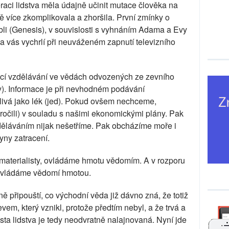
aci lidstva měla údajně učinit mutace člověka na
ě více zkomplikovala a zhoršila. První zmínky o
ibli (Genesis), v souvislosti s vyhnáním Adama a Evy
 na vás vychrlí při neuváženém zapnutí televizního
í vzdělávání ve vědách odvozených ze zevního
y). Informace je při nevhodném podávání
ivá jako lék (jed). Pokud ovšem nechceme,
ročili) v souladu s našimi ekonomickými plány. Pak
děláváním nijak nešetříme. Pak obcházíme moře i
yny zatracení.
 materialisty, ovládáme hmotu vědomím. A v rozporu
, ovládáme vědomí hmotou.
 připouští, co východní věda již dávno zná, že totiž
evem, který vznikl, protože předtím nebyl, a že trvá a
a lidstva je tedy neodvratně nalajnovaná. Nyní jde