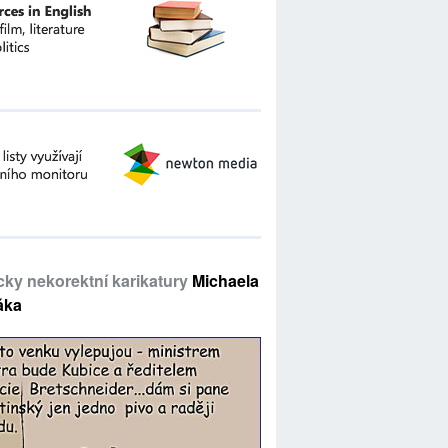
icky nekorektní karikatury
Michaela
áka