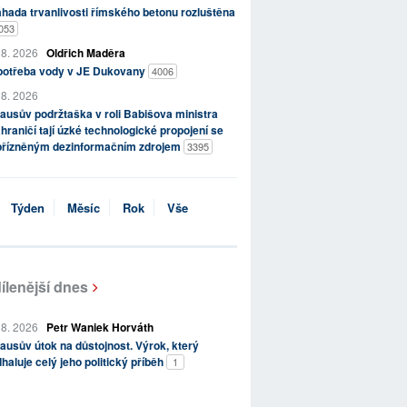
hada trvanlivosti římského betonu rozluštěna
053
 8. 2026
Oldřich Maděra
potřeba vody v JE Dukovany
4006
 8. 2026
ausův podržtaška v roli Babišova ministra
hraničí tají úzké technologické propojení se
přízněným dezinformačním zdrojem
3395
Týden
Měsíc
Rok
Vše
ílenější dnes
 8. 2026
Petr Waniek Horváth
ausův útok na důstojnost. Výrok, který
haluje celý jeho politický příběh
1