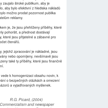
by zaujalo široké publikum, aby je
lo, aby bylo efektivní z hlediska nákladů
bylo možno prodat pozornost publika
telům reklamy.
kem je, že jsou přehlíženy příběhy, které
ly pohoršit, a přednost dostávají
y, které jsou přijatelné a zábavné pro
počet čtenářů.
y, jejichž zpracování je nákladné, jsou
vány nebo opomíjeny, nevšímavě jsou
zeny také ty příběhy, které jsou finančně
ní.
 vede k homogenizaci obsahu novin, k
vání o bezpečných otázkách a omezení
názorů a vyjadřovaných myšlenek.
R.G. Picard, (2004)
“Commercialism and newspaper