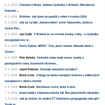
8. 5. 2026 /
Channel 4 News: Volební výsledky v Británii: Zlikvidovali
Polanski ...
8. 5. 2026 /
Británie: Jak jsme se poučili z voleb v květnu 2026
8. 5. 2026 /
Jak se vyvíjel „katastrofální“ večer labouristů, zatímco
strana Ref...
8. 5. 2026 /
Jan Čulík
V Británii se ve čtvrtek konaly volby - a výsledky
nevypadají moc d...
8. 5. 2026 /
Karel Trpkoš, MPSV: "Ano, jsem rasista. Nebudu danit v
Česku."
8. 5. 2026 /
Petr Vařeka
Hvězdné nebe nade mnou: úvahy o
geologickém čase, kosmické nicotnos...
8. 5. 2026 /
Josef Poláček
Existuje absolutní morálka?
8. 5. 2026 /
Boris Cvek
Z blogu na webu časopisu Science o odborných
časopisech v oboru chemie
8. 5. 2026 /
Boris Cvek
Nacismus včera, dnes a zítra
7. 5. 2026 /
Izrael zabíjí v Libanonu stovky lidí. Bez jakýchkoliv následků
7. 5. 2026 /
Jak je možné, že vedení ČT Szántóovu propagandu toleruje?
Tvrdě to ...