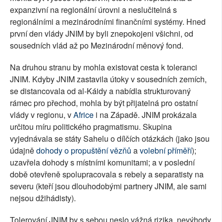
expanzivní na regionální úrovni a neslučitelná s
regionálními a mezinárodními finančními systémy. Hned
první den vlády JNIM by byli znepokojeni všichni, od
sousedních vlád až po Mezinárodní měnový fond.
Na druhou stranu by mohla existovat cesta k toleranci
JNIM. Kdyby JNIM zastavila útoky v sousedních zemích,
se distancovala od al-Káidy a nabídla strukturovaný
rámec pro přechod, mohla by být přijatelná pro ostatní
vlády v regionu, v
Africe
i na Západě. JNIM prokázala
určitou míru politického pragmatismu. Skupina
vyjednávala se státy Sahelu o dílčích otázkách (jako jsou
údajně
dohody o propuštění vězňů
a
volební příměří
);
uzavřela dohody s místními komunitami; a v poslední
době otevřeně spolupracovala s rebely a separatisty na
severu (kteří jsou dlouhodobými partnery JNIM, ale sami
nejsou džihádisty).
Tolerování JNIM by s sebou neslo vážná rizika, nevýhody