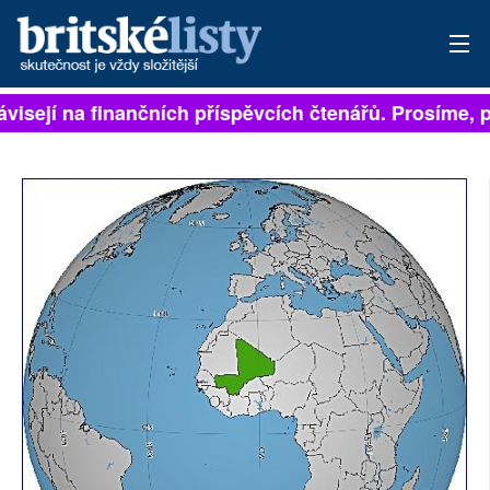
visejí na finančních příspěvcích čtenářů. Prosíme, při
PŘIHLÁSIT
AKTUÁLNÍ VYDÁNÍ
ARCHIV
ROZHOVORY
TÉMATA
NEJČTENĚJŠÍ ZA 7 DNÍ
AUTOŘI
PŘÍSPĚVKY NA PROVOZ