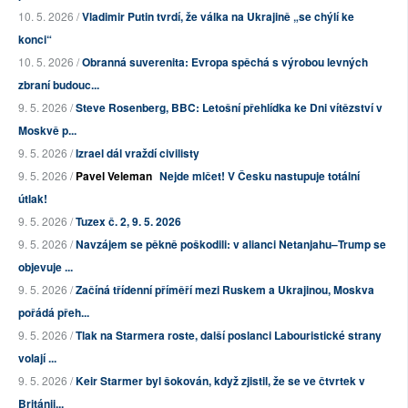
10. 5. 2026 /
Vladimir Putin tvrdí, že válka na Ukrajině „se chýlí ke
konci“
10. 5. 2026 /
Obranná suverenita: Evropa spěchá s výrobou levných
zbraní budouc...
9. 5. 2026 /
Steve Rosenberg, BBC: Letošní přehlídka ke Dni vítězství v
Moskvě p...
9. 5. 2026 /
Izrael dál vraždí civilisty
9. 5. 2026 /
Pavel Veleman
Nejde mlčet! V Česku nastupuje totální
útlak!
9. 5. 2026 /
Tuzex č. 2, 9. 5. 2026
9. 5. 2026 /
Navzájem se pěkně poškodili: v alianci Netanjahu–Trump se
objevuje ...
9. 5. 2026 /
Začíná třídenní příměří mezi Ruskem a Ukrajinou, Moskva
pořádá přeh...
9. 5. 2026 /
Tlak na Starmera roste, další poslanci Labouristické strany
volají ...
9. 5. 2026 /
Keir Starmer byl šokován, když zjistil, že se ve čtvrtek v
Británii...