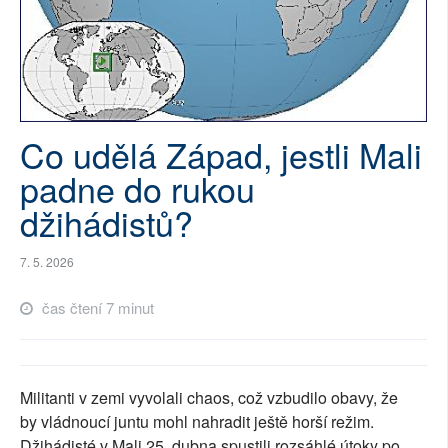
SOCIÁLNÍ SÍTĚ
RUBRIKY
PLNÁ VERZE STRÁNEK
Co udělá Západ, jestli Mali
padne do rukou
džihádistů?
7. 5. 2026
čas čtení 7 minut
Militanti v zemi vyvolali chaos, což vzbudilo obavy, že
by vládnoucí juntu mohl nahradit ještě horší režim.
Džihádisté v Mali 25. dubna spustili rozsáhlé útoky po