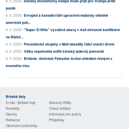
6. 5. 2026 /
Íránský ekonomický kolaps může přijít pro Trumpa příliš
pozdě
6. 5. 2026 /
Evropští a kanadští lídři uprostřed nejistoty ohledně
americké poli...
6. 5. 2026 /
"Super El Niño" vyvolává obavy v Asii otřesené konfliktem
na Blízké...
6. 5. 2026 /
Povstalecké skupiny v Mali obsadily řídicí stanici dronů
6. 5. 2026 /
Válka nepomohla snížit íránský jaderný potenciál
6. 5. 2026 /
Británie: Aktivisté Palestine Action shledáni vinnými z
trestného činu
Britské listy
O nás - Britské listy
Stanovy OSBL
Kontakty
Vzkaz redakci
Opravy
Informace pro autory
Reklama
Příspěvky
Obchodní podmínky