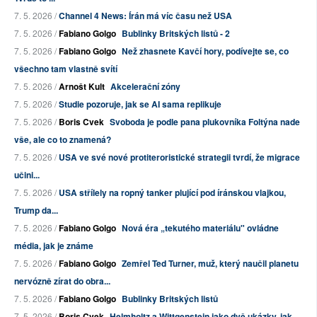
7. 5. 2026 /
Channel 4 News: Írán má víc času než USA
7. 5. 2026 /
Fabiano Golgo
Bublinky Britských listů - 2
7. 5. 2026 /
Fabiano Golgo
Než zhasnete Kavčí hory, podívejte se, co
všechno tam vlastně svítí
7. 5. 2026 /
Arnošt Kult
Akcelerační zóny
7. 5. 2026 /
Studie pozoruje, jak se AI sama replikuje
7. 5. 2026 /
Boris Cvek
Svoboda je podle pana plukovníka Foltýna nade
vše, ale co to znamená?
7. 5. 2026 /
USA ve své nové protiteroristické strategii tvrdí, že migrace
učini...
7. 5. 2026 /
USA střílely na ropný tanker plující pod íránskou vlajkou,
Trump da...
7. 5. 2026 /
Fabiano Golgo
Nová éra „tekutého materiálu" ovládne
média, jak je známe
7. 5. 2026 /
Fabiano Golgo
Zemřel Ted Turner, muž, který naučil planetu
nervózně zírat do obra...
7. 5. 2026 /
Fabiano Golgo
Bublinky Britských listů
7. 5. 2026 /
Boris Cvek
Helmholtz a Wittgenstein jako dvě ukázky, jak