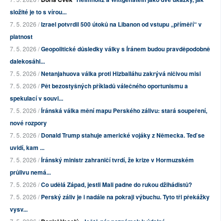
složité je to s vírou...
7. 5. 2026 /
Izrael potvrdil 500 útoků na Libanon od vstupu „příměří“ v
platnost
7. 5. 2026 /
Geopolitické důsledky války s Íránem budou pravděpodobně
dalekosáhl...
7. 5. 2026 /
Netanjahuova válka proti Hizballáhu zakrývá ničivou misi
7. 5. 2026 /
Pět bezostyšných příkladů válečného oportunismu a
spekulací v souvi...
7. 5. 2026 /
Íránská válka mění mapu Perského zálivu: stará soupeření,
nové rozpory
7. 5. 2026 /
Donald Trump stahuje americké vojáky z Německa. Teď se
uvidí, kam ...
7. 5. 2026 /
Íránský ministr zahraničí tvrdí, že krize v Hormuzském
průlivu nemá...
7. 5. 2026 /
Co udělá Západ, jestli Mali padne do rukou džihádistů?
7. 5. 2026 /
Perský záliv je i nadále na pokraji výbuchu. Tyto tři překážky
vysv...