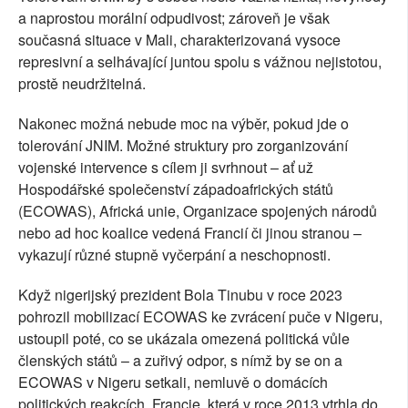
a naprostou morální odpudivost; zároveň je však
současná situace v Mali, charakterizovaná vysoce
represivní a selhávající juntou spolu s vážnou nejistotou,
prostě neudržitelná.
Nakonec možná nebude moc na výběr, pokud jde o
tolerování JNIM. Možné struktury pro zorganizování
vojenské intervence s cílem ji svrhnout – ať už
Hospodářské společenství západoafrických států
(ECOWAS), Africká unie, Organizace spojených národů
nebo ad hoc koalice vedená Francií či jinou stranou –
vykazují různé stupně vyčerpání a neschopnosti.
Když nigerijský prezident Bola Tinubu v roce 2023
pohrozil mobilizací ECOWAS ke zvrácení puče v Nigeru,
ustoupil poté, co se ukázala omezená politická vůle
členských států – a zuřivý odpor, s nímž by se on a
ECOWAS v Nigeru setkali, nemluvě o domácích
politických reakcích. Francie, která v roce 2013 vtrhla do