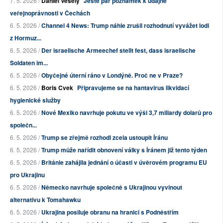
7. 5. 2026 /
Daniel Veselý
Ještě pár poznámek k údajné
veřejnoprávnosti v Čechách
6. 5. 2026 /
Channel 4 News: Trump náhle zrušil rozhodnutí vyvážet lodi
z Hormuz...
6. 5. 2026 /
Der israelische Armeechef stellt fest, dass israelische
Soldaten im...
6. 5. 2026 /
Obyčejné úterní ráno v Londýně. Proč ne v Praze?
6. 5. 2026 /
Boris Cvek
Připravujeme se na hantavirus likvidací
hygienické služby
6. 5. 2026 /
Nové Mexiko navrhuje pokutu ve výši 3,7 miliardy dolarů pro
společn...
6. 5. 2026 /
Trump se zřejmě rozhodl zcela ustoupit Íránu
6. 5. 2026 /
Trump může nařídit obnovení války s Íránem již tento týden
6. 5. 2026 /
Británie zahájila jednání o účasti v úvěrovém programu EU
pro Ukrajinu
6. 5. 2026 /
Německo navrhuje společně s Ukrajinou vyvinout
alternativu k Tomahawku
6. 5. 2026 /
Ukrajina posiluje obranu na hranici s Podněstřím