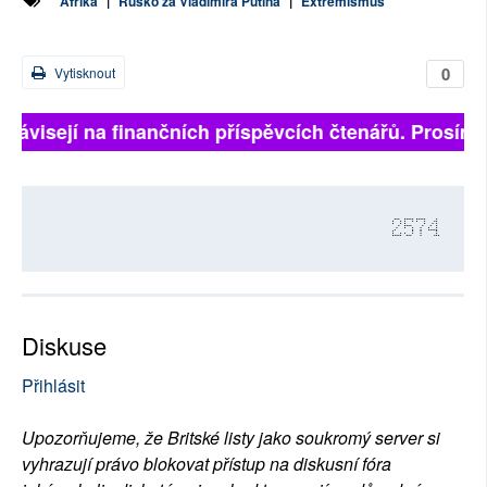
Afrika
|
Rusko za Vladimíra Putina
|
Extremismus
0
Vytisknout
závisejí na finančních příspěvcích čtenářů. Prosíme, 
2574
Diskuse
Přihlásit
Upozorňujeme, že Britské listy jako soukromý server si
vyhrazují právo blokovat přístup na diskusní fóra