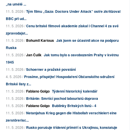
„na umělé ...
11. 5. 2026 /
Tým filmu „Gaza: Doctors Under Attack“ ostře zkritizoval
BBC při ud...
11. 5. 2026 /
Cenu britské filmové akademie získal i Channel 4 za své
zpravodajst...
11. 5. 2026 /
Bohumil Kartous
Jak jsem se účastnil akce na podporu
Ruska
11. 5. 2026 /
Jan Čulík
Jak tomu bylo s osvobozením Prahy v květnu
1945
11. 5. 2026 /
Schoerner a pražské povstání
4. 5. 2026 /
Prosíme, přispějte! Hospodaření Občanského sdružení
Britské listy z...
11. 5. 2026 /
Fabiano Golgo
Týdenní historický kalendář
11. 5. 2026 /
Británie: Smrtící pochod labouristů doprava
11. 5. 2026 /
Fabiano Golgo
Bublinky Britských listů - 4
11. 5. 2026 /
Netanjahus Krieg gegen die Hisbollah verschleiert eine
zerstörerisc...
11. 5. 2026 /
Rusko porušuje třídenní příměří s Ukrajinou, konstatuje