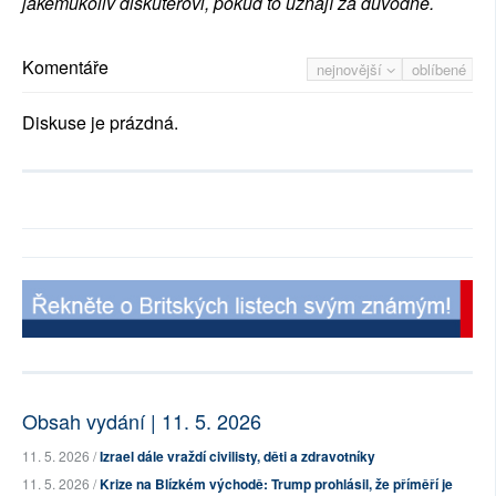
jakémukoliv diskutérovi, pokud to uznají za důvodné.
Komentáře
nejnovější
oblíbené
Diskuse je prázdná.
Obsah vydání | 11. 5. 2026
11. 5. 2026 /
Izrael dále vraždí civilisty, děti a zdravotníky
11. 5. 2026 /
Krize na Blízkém východě: Trump prohlásil, že příměří je