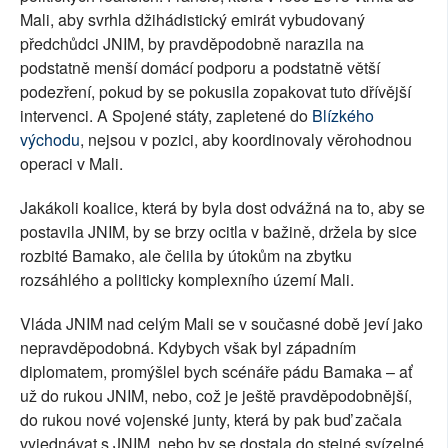
Mali, aby svrhla džihádistický emirát vybudovaný
předchůdci JNIM, by pravděpodobně narazila na
podstatně menší domácí podporu a podstatně větší
podezření, pokud by se pokusila zopakovat tuto dřívější
intervenci. A Spojené státy, zapletené do
Blízkého
východu
, nejsou v pozici, aby koordinovaly věrohodnou
operaci v Mali.
Jakákoli koalice, která by byla dost odvážná na to, aby se
postavila JNIM, by se brzy ocitla v bažině, držela by sice
rozbité Bamako, ale čelila by útokům na zbytku
rozsáhlého a politicky komplexního území Mali.
Vláda JNIM nad celým Mali se v současné době jeví jako
nepravděpodobná. Kdybych však byl západním
diplomatem, promýšlel bych scénáře pádu Bamaka – ať
už do rukou JNIM, nebo, což je ještě pravděpodobnější,
do rukou nové vojenské junty, která by pak buď začala
vyjednávat s JNIM, nebo by se dostala do stejné svízelné