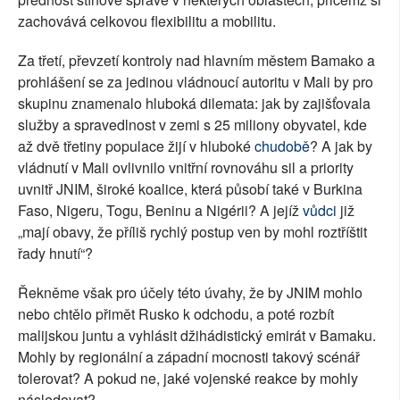
zachovává celkovou flexibilitu a mobilitu.
Za třetí, převzetí kontroly nad hlavním městem Bamako a
prohlášení se za jedinou vládnoucí autoritu v Mali by pro
skupinu znamenalo hluboká dilemata: jak by zajišťovala
služby a spravedlnost v zemi s 25 miliony obyvatel, kde
až dvě třetiny populace žijí v hluboké
chudobě
? A jak by
vládnutí v Mali ovlivnilo vnitřní rovnováhu sil a priority
uvnitř JNIM, široké koalice, která působí také v Burkina
Faso, Nigeru, Togu, Beninu a Nigérii? A jejíž
vůdci
již
„mají obavy, že příliš rychlý postup ven by mohl roztříštit
řady hnutí“?
Řekněme však pro účely této úvahy, že by JNIM mohlo
nebo chtělo přimět Rusko k odchodu, a poté rozbít
malijskou juntu a vyhlásit džihádistický emirát v Bamaku.
Mohly by regionální a západní mocnosti takový scénář
tolerovat? A pokud ne, jaké vojenské reakce by mohly
následovat?