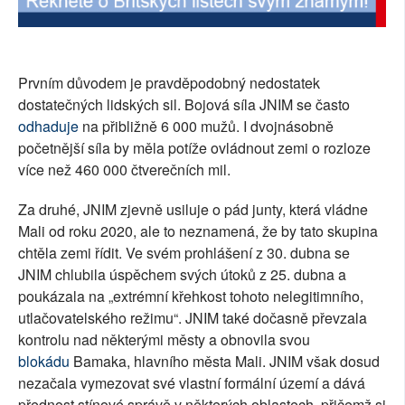
Prvním důvodem je pravděpodobný nedostatek
dostatečných lidských sil. Bojová síla JNIM se často
odhaduje
na přibližně 6 000 mužů. I dvojnásobně
početnější síla by měla potíže ovládnout zemi o rozloze
více než 460 000 čtverečních mil.
Za druhé, JNIM zjevně usiluje o pád junty, která vládne
Mali od roku 2020, ale to neznamená, že by tato skupina
chtěla zemi řídit. Ve svém prohlášení z 30. dubna se
JNIM chlubila úspěchem svých útoků z 25. dubna a
poukázala na „extrémní křehkost tohoto nelegitimního,
utlačovatelského režimu“. JNIM také dočasně převzala
kontrolu nad některými městy a obnovila svou
blokádu
Bamaka, hlavního města Mali. JNIM však dosud
nezačala vymezovat své vlastní formální území a dává
přednost stínové správě v některých oblastech, přičemž si