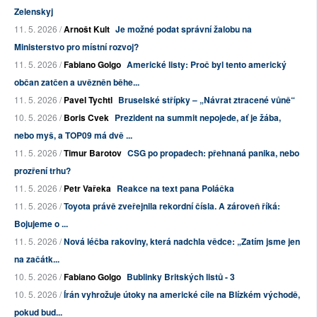
Zelenskyj
11. 5. 2026 /
Arnošt Kult
Je možné podat správní žalobu na
Ministerstvo pro místní rozvoj?
11. 5. 2026 /
Fabiano Golgo
Americké listy: Proč byl tento americký
občan zatčen a uvězněn běhe...
11. 5. 2026 /
Pavel Tychtl
Bruselské střípky – „Návrat ztracené vůně“
10. 5. 2026 /
Boris Cvek
Prezident na summit nepojede, ať je žába,
nebo myš, a TOP09 má dvě ...
11. 5. 2026 /
Timur Barotov
CSG po propadech: přehnaná panika, nebo
prozření trhu?
11. 5. 2026 /
Petr Vařeka
Reakce na text pana Poláčka
11. 5. 2026 /
Toyota právě zveřejnila rekordní čísla. A zároveň říká:
Bojujeme o ...
11. 5. 2026 /
Nová léčba rakoviny, která nadchla vědce: „Zatím jsme jen
na začátk...
10. 5. 2026 /
Fabiano Golgo
Bublinky Britských listů - 3
10. 5. 2026 /
Írán vyhrožuje útoky na americké cíle na Blízkém východě,
pokud bud...