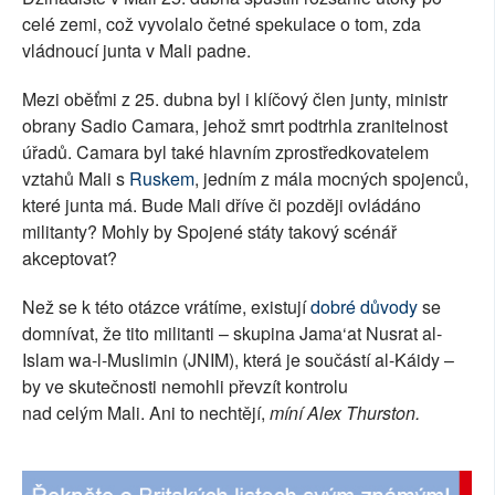
celé zemi, což vyvolalo četné spekulace o tom, zda
vládnoucí junta v Mali padne.
Mezi oběťmi z 25. dubna byl i klíčový člen junty, ministr
obrany Sadio Camara, jehož smrt podtrhla zranitelnost
úřadů. Camara byl také hlavním zprostředkovatelem
vztahů Mali s
Ruskem
, jedním z mála mocných spojenců,
které junta má. Bude Mali dříve či později ovládáno
militanty? Mohly by Spojené státy takový scénář
akceptovat?
Než se k této otázce vrátíme, existují
dobré důvody
se
domnívat, že tito militanti – skupina Jama‘at Nusrat al-
Islam wa-l-Muslimin (JNIM), která je součástí al-Káidy –
by ve skutečnosti nemohli převzít kontrolu
nad celým Mali. Ani to nechtějí,
míní Alex Thurston.