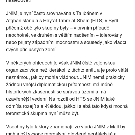
JNIM je nyní často srovnávána s Talibánem v
Afghánistánu a s Hay’at Tahrir al-Sham (HTS) v Sýrii,
přičemž obě tyto skupiny byly – v prvním případě
neochotně, ve druhém s větším nadšením – tolerovány
nebo přijaty západními mocnostmi a sousedy jako vládci
svých příslušných zemí.
V některých ohledech je však JNIM čistě vojenskou
organizací více než kterákoli z těchto entit, a je proto větší
neznámou, jak by mohla vládnout. JNIM nemá prakticky
žádnou vnější diplomatickou přítomnost, má méně
historických zkušeností se správou území a má
uzavřenější vedení. Na rozdíl od HTS se JNIM také
odmítla rozejít s al-Káidou, jakkoli slabá tato kdysi mocná
teroristická skupina nyní může být.
Všechny tyto faktory znamenají, že vláda JNIM v Mali by
mohla být vysoce represivní, otevřeně nepřátelská a