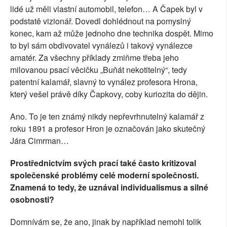
lidé už měli vlastní automobil, telefon… A Čapek byl v
podstatě vizionář. Dovedl dohlédnout na pomyslný
konec, kam až může jednoho dne technika dospět. Mimo
to byl sám obdivovatel vynálezů i takový vynálezce
amatér. Za všechny příklady zmiňme třeba jeho
milovanou psací věcičku „Buňát nekotitelný“, tedy
patentní kalamář, slavný to vynález profesora Hrona,
který vešel právě díky Čapkovy, coby kuriozita do dějin.
Ano. To je ten známý nikdy nepřevrhnutelný kalamář z
roku 1891 a profesor Hron je označován jako skutečný
Jára Cimrman…
Prostřednictvím svých prací také často kritizoval
společenské problémy celé moderní společnosti.
Znamená to tedy, že uznával individualismus a silné
osobnosti?
Domnívám se, že ano, jinak by například nemohl tolik