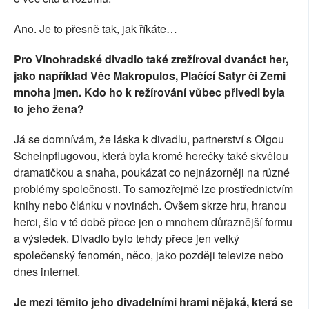
Ano. Je to přesně tak, jak říkáte…
Pro Vinohradské divadlo také zrežíroval dvanáct her,
jako například Věc Makropulos, Plačící Satyr či Zemi
mnoha jmen. Kdo ho k režírování vůbec přivedl byla
to jeho žena?
Já se domnívám, že láska k divadlu, partnerství s Olgou
Scheinpflugovou, která byla kromě herečky také skvělou
dramatičkou a snaha, poukázat co nejnázorněji na různé
problémy společnosti. To samozřejmě lze prostřednictvím
knihy nebo článku v novinách. Ovšem skrze hru, hranou
herci, šlo v té době přece jen o mnohem důraznější formu
a výsledek. Divadlo bylo tehdy přece jen velký
společenský fenomén, něco, jako později televize nebo
dnes internet.
Je mezi těmito jeho divadelními hrami nějaká, která se