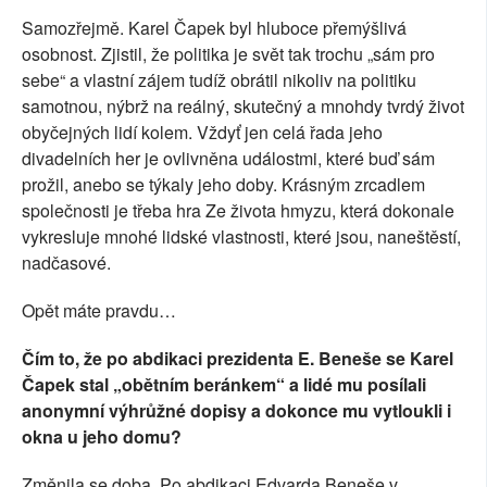
Samozřejmě. Karel Čapek byl hluboce přemýšlivá
osobnost. Zjistil, že politika je svět tak trochu „sám pro
sebe“ a vlastní zájem tudíž obrátil nikoliv na politiku
samotnou, nýbrž na reálný, skutečný a mnohdy tvrdý život
obyčejných lidí kolem. Vždyť jen celá řada jeho
divadelních her je ovlivněna událostmi, které buď sám
prožil, anebo se týkaly jeho doby. Krásným zrcadlem
společnosti je třeba hra Ze života hmyzu, která dokonale
vykresluje mnohé lidské vlastnosti, které jsou, naneštěstí,
nadčasové.
Opět máte pravdu…
Čím to, že po abdikaci prezidenta E. Beneše se Karel
Čapek stal „obětním beránkem“ a lidé mu posílali
anonymní výhrůžné dopisy a dokonce mu vytloukli i
okna u jeho domu?
Změnila se doba. Po abdikaci Edvarda Beneše v