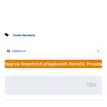
Česká literatura
1
Vytisknout
isejí na finančních příspěvcích čtenářů. Prosíme, přis
7904