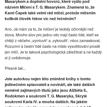
Masarykem a doplnění hovorů, které vyšlo pod
názvem Mlčení s T. G. Masarykem. Znamená to, že
Karel Čapek také velmi rád mlčel, protože mlčením
kolikrát člověk řekne víc než řečněním?
Ano. Já mám za to, že mlčení je leckdy účinnější než
slova. Mnoho slov pro jednu věc mají často lidé, kteří se
chtějí z něčeho „vymluvit“ a „vykroutit“, něco zamaskovat.
Rozumní a čestní lidé často na místo vysvětlování prostě
jen mlčí. Je to taková psychologická záležitost a ne každý
si ji uvědomuje.
Přesně tak...
Jste autorkou nejen této zmíněné knihy o tomto
jedinečném spisovateli a novináři, ale také dalších
neméně zajímavých titulů jako jsou Alžběta II.,
Rodokmen a soukromí T. G. Masaryka, Skryté
soukromí Karla IV. a mnoha dalších. Na jakém