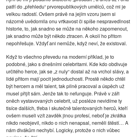
patří do „přehledu“ prvorepublikových umělců, což mi je
velkou radostí. Ovšem právě na jejím vzoru jsem si
názorně uvědomila onu vrtkavost či spíše nespravedlnost
historie, to, jak snadno se může na někoho zapomenout,
jak snadno může být někdo ztracen. A okolí ho přitom
nepohřešuje. Vždyť ani nemůže, když neví, že existoval.
Když to všechno převedu na moderní příklad, je to
podobné, jako s dnešními celebritami. Kde kdo obdivuje
určitého herce, jak se „z nuly“ dostal až na vrchol slávy, a
lidé přitom mají pocit jednoduchosti. Prostě někdo chtěl
být hercem a měl talent, tak pilně pracoval a úspěch už
musel přijít sám. Jenže tak to nefunguje. Právě v záři
oněch vystavovaných celebrit, už posléze nevidíme ty
tisíce dalších, třeba i skutečně talentovaných herců, kteří
ovšem museli vzít zavděk jinou profesí, neboť je zkrátka
nikdo neobjevil, nikdo o nich nenapsal, neměli štěstí… A
nám divákům nechybí. Logicky, protože o nich vůbec