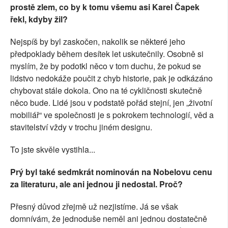
prostě zlem, co by k tomu všemu asi Karel Čapek
řekl, kdyby žil?
Nejspíš by byl zaskočen, nakolik se některé jeho
předpoklady během desítek let uskutečnily. Osobně si
myslím, že by podotkl něco v tom duchu, že pokud se
lidstvo nedokáže poučit z chyb historie, pak je odkázáno
chybovat stále dokola. Ono na té cykličnosti skutečně
něco bude. Lidé jsou v podstatě pořád stejní, jen „životní
mobiliář“ ve společnosti je s pokrokem technologií, věd a
stavitelství vždy v trochu jiném designu.
To jste skvěle vystihla...
Prý byl také sedmkrát nominován na Nobelovu cenu
za literaturu, ale ani jednou ji nedostal. Proč?
Přesný důvod zřejmě už nezjistíme. Já se však
domnívám, že jednoduše neměl ani jednou dostatečně