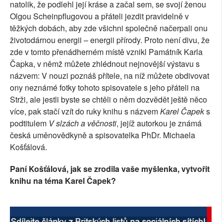
natolik, že podlehl její kráse a začal sem, se svojí ženou
SOCIÁLNÍ SÍTĚ
Olgou Scheinpflugovou a přáteli jezdit pravidelně v
těžkých dobách, aby zde všichni společně načerpali onu
RUBRIKY
životodárnou energii – energii přírody. Proto není divu, že
zde v tomto přenádherném místě vznikl Památník Karla
PLNÁ VERZE STRÁNEK
Čapka, v němž můžete zhlédnout nejnovější výstavu s
názvem: V nouzi poznáš přítele, na níž můžete obdivovat
ony neznámé fotky tohoto spisovatele s jeho přáteli na
Strži, ale jestli byste se chtěli o něm dozvědět ještě něco
více, pak stačí vzít do ruky knihu s názvem
Karel Čapek
s
podtitulem
V slzách a věčnosti
, jejíž autorkou je známá
česká uměnovědkyně a spisovatelka PhDr. Michaela
Košťálová.
Paní Košťálová, jak se zrodila vaše myšlenka, vytvořit
knihu na téma Karel Čapek?