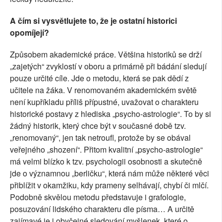
A čím si vysvětlujete to, že je ostatní historici
opomíjejí?
Způsobem akademické práce. Většina historiků se drží
„zajetých“ zvyklostí v oboru a primárně při bádání sledují
pouze určité cíle. Jde o metodu, která se pak dědí z
učitele na žáka. V renomovaném akademickém světě
není kupříkladu příliš přípustné, uvažovat o charakteru
historické postavy z hlediska „psycho-astrologie“. To by si
žádný historik, který chce být v současné době tzv.
„renomovaný“, jen tak netroufl, protože by se obával
veřejného „shození“. Přitom kvalitní „psycho-astrologie“
má velmi blízko k tzv. psychologii osobnosti a skutečně
jde o významnou „berličku“, která nám může některé věci
přiblížit v okamžiku, kdy prameny selhávají, chybí či mlčí.
Podobně skvělou metodu představuje i grafologie,
posuzování lidského charakteru dle písma… A určitě
zajímavé je i obyčejné sledování myšlenek, které o