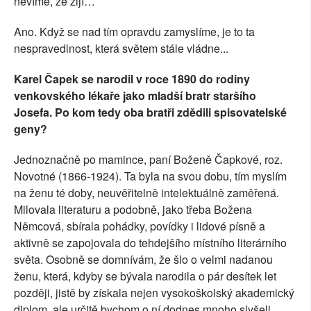
nevíme, že žijí…
Ano. Když se nad tím opravdu zamyslíme, je to ta
nespravedlnost, která světem stále vládne...
Karel Čapek se narodil v roce 1890 do rodiny
venkovského lékaře jako mladší bratr staršího
Josefa. Po kom tedy oba bratři zdědili spisovatelské
geny?
Jednoznačně po mamince, paní Boženě Čapkové, roz.
Novotné (1866-1924). Ta byla na svou dobu, tím myslím
na ženu té doby, neuvěřitelně intelektuálně zaměřená.
Milovala literaturu a podobně, jako třeba Božena
Němcová, sbírala pohádky, povídky i lidové písně a
aktivně se zapojovala do tehdejšího místního literárního
světa. Osobně se domnívám, že šlo o velmi nadanou
ženu, která, kdyby se bývala narodila o pár desítek let
později, jistě by získala nejen vysokoškolský akademický
diplom, ale určitě bychom o ní dodnes mnoho slyšeli…