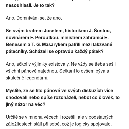
nesouhlasil. Je to tak?
Ano. Domnívám se, že ano.
Se svým bratrem Josefem, historikem J. Šustou,
novinářem F. Peroutkou, ministrem zahraničí E.
Benešem a T. G. Masarykem patřili mezi takzvané
pátečníky. Scházeli se opravdu každý pátek?
Ano, ačkoliv výjimky existovaly. Ne vždy se třeba sešli
všichni pánové najednou. Setkání to ovšem bývala
skutečně legendární.
Myslíte, že se tito pánové ve svých diskuzích více
shodovali nebo spíše rozcházeli, neboť co člověk, to
jiný názor na věc?
Určitě se v mnoha věcech i rozešli, ale v podstatných
záležitostech stáli při sobě, což je logicky spojovalo.