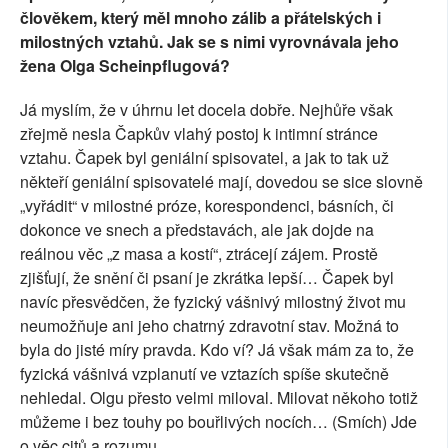
člověkem, který měl mnoho zálib a přátelských i
milostných vztahů. Jak se s nimi vyrovnávala jeho
žena Olga Scheinpflugová?
Já myslím, že v úhrnu let docela dobře. Nejhůře však
zřejmě nesla Čapkův vlahý postoj k intimní stránce
vztahu. Čapek byl geniální spisovatel, a jak to tak už
někteří geniální spisovatelé mají, dovedou se sice slovně
„vyřádit“ v milostné próze, korespondenci, básních, či
dokonce ve snech a představách, ale jak dojde na
reálnou věc „z masa a kostí“, ztrácejí zájem. Prostě
zjišťují, že snění či psaní je zkrátka lepší… Čapek byl
navíc přesvědčen, že fyzický vášnivý milostný život mu
neumožňuje ani jeho chatrný zdravotní stav. Možná to
byla do jisté míry pravda. Kdo ví? Já však mám za to, že
fyzická vášnivá vzplanutí ve vztazích spíše skutečně
nehledal. Olgu přesto velmi miloval. Milovat někoho totiž
můžeme i bez touhy po bouřlivých nocích… (Smích) Jde
o věc citů a rozumu.