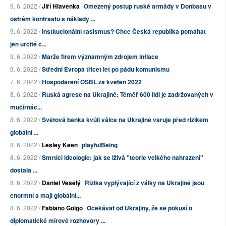
9. 6. 2022 /
Jiří Hlavenka
Omezený postup ruské armády v Donbasu v
ostrém kontrastu s náklady ...
9. 6. 2022 /
Institucionální rasismus? Chce Česká republika pomáhat
jen určité č...
9. 6. 2022 /
Marže firem významným zdrojem inflace
9. 6. 2022 /
Střední Evropa třicet let po pádu komunismu
7. 6. 2022 /
Hospodaření OSBL za květen 2022
8. 6. 2022 /
Ruská agrese na Ukrajině: Téměř 600 lidí je zadržovaných v
mučírnác...
8. 6. 2022 /
Světová banka kvůli válce na Ukrajině varuje před rizikem
globální ...
8. 6. 2022 /
Lesley Keen
playfulBeing
8. 6. 2022 /
Smrtící ideologie: jak se lživá "teorie velkého nahrazení"
dostala ...
8. 6. 2022 /
Daniel Veselý
Rizika vyplývající z války na Ukrajině jsou
enormní a mají globální...
8. 6. 2022 /
Fabiano Golgo
Očekávat od Ukrajiny, že se pokusí o
diplomatické mírové rozhovory ...