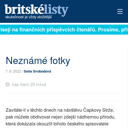
jí na finančních příspěvcích čtenářů. Prosíme, přispě
PŘIHLÁSIT
AKTUÁLNÍ VYDÁNÍ
ARCHIV
Neznámé fotky
ROZHOVORY
7. 6. 2022 /
Soňa Svobodová
TÉMATA
čas čtení 23 minut
NEJČTENĚJŠÍ ZA 7 DNÍ
AUTOŘI
Zavítáte-li v těchto dnech na návštěvu Čapkovy Strže,
pak můžete obdivovat nejen zdejší nádhernou přírodu,
PŘÍSPĚVKY NA PROVOZ
která dokázala okouzlit tohoto českého spisovatele