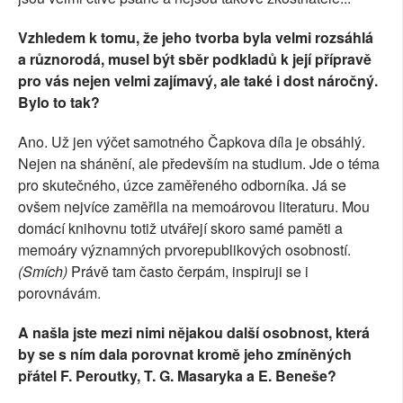
Vzhledem k tomu, že jeho tvorba byla velmi rozsáhlá
a různorodá, musel být sběr podkladů k její přípravě
pro vás nejen velmi zajímavý, ale také i dost náročný.
Bylo to tak?
Ano. Už jen výčet samotného Čapkova díla je obsáhlý.
Nejen na shánění, ale především na studium. Jde o téma
pro skutečného, úzce zaměřeného odborníka. Já se
ovšem nejvíce zaměřila na memoárovou literaturu. Mou
domácí knihovnu totiž utvářejí skoro samé paměti a
memoáry významných prvorepublikových osobností.
(Smích)
Právě tam často čerpám, inspiruji se i
porovnávám.
A našla jste mezi nimi nějakou další osobnost, která
by se s ním dala porovnat kromě jeho zmíněných
přátel F. Peroutky, T. G. Masaryka a E. Beneše?