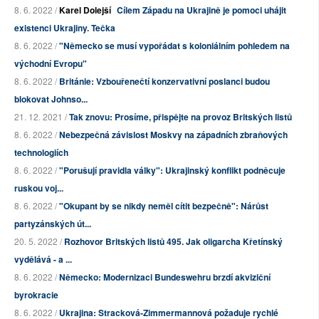
8. 6. 2022 /
Karel Dolejší
Cílem Západu na Ukrajině je pomoci uhájit
existenci Ukrajiny. Tečka
8. 6. 2022 /
"Německo se musí vypořádat s koloniálním pohledem na
východní Evropu"
8. 6. 2022 /
Británie: Vzbouřenečtí konzervativní poslanci budou
blokovat Johnso...
21. 12. 2021 /
Tak znovu: Prosíme, přispějte na provoz Britských listů
8. 6. 2022 /
Nebezpečná závislost Moskvy na západních zbraňových
technologiích
8. 6. 2022 /
"Porušují pravidla války": Ukrajinský konflikt podněcuje
ruskou voj...
8. 6. 2022 /
"Okupant by se nikdy neměl cítit bezpečně": Nárůst
partyzánských út...
20. 5. 2022 /
Rozhovor Britských listů 495. Jak oligarcha Křetínský
vydělává - a ...
8. 6. 2022 /
Německo: Modernizaci Bundeswehru brzdí akviziční
byrokracie
8. 6. 2022 /
Ukrajina: Stracková-Zimmermannová požaduje rychlé