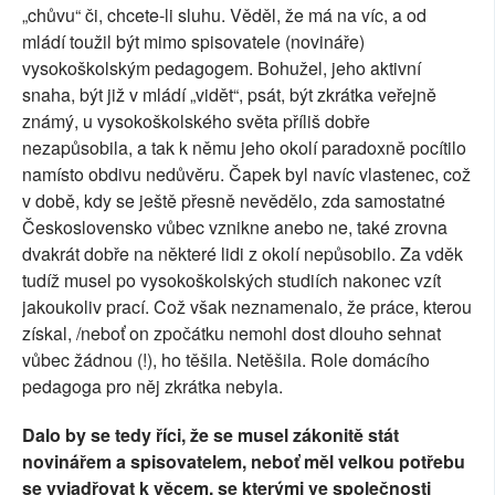
„chůvu“ či, chcete-li sluhu. Věděl, že má na víc, a od
mládí toužil být mimo spisovatele (novináře)
vysokoškolským pedagogem. Bohužel, jeho aktivní
snaha, být již v mládí „vidět“, psát, být zkrátka veřejně
známý, u vysokoškolského světa příliš dobře
nezapůsobila, a tak k němu jeho okolí paradoxně pocítilo
namísto obdivu nedůvěru. Čapek byl navíc vlastenec, což
v době, kdy se ještě přesně nevědělo, zda samostatné
Československo vůbec vznikne anebo ne, také zrovna
dvakrát dobře na některé lidi z okolí nepůsobilo. Za vděk
tudíž musel po vysokoškolských studiích nakonec vzít
jakoukoliv prací. Což však neznamenalo, že práce, kterou
získal, /neboť on zpočátku nemohl dost dlouho sehnat
vůbec žádnou (!), ho těšila. Netěšila. Role domácího
pedagoga pro něj zkrátka nebyla.
Dalo by se tedy říci, že se musel zákonitě stát
novinářem a spisovatelem, neboť měl velkou potřebu
se vyjadřovat k věcem, se kterými ve společnosti