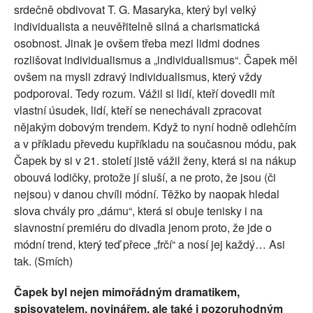
srdečně obdivovat T. G. Masaryka, který byl velký
individualista a neuvěřitelně silná a charismatická
osobnost. Jinak je ovšem třeba mezi lidmi dodnes
rozlišovat individualismus a „individualismus“. Čapek měl
ovšem na mysli zdravý individualismus, který vždy
podporoval. Tedy rozum. Vážil si lidí, kteří dovedli mít
vlastní úsudek, lidí, kteří se nenechávali zpracovat
nějakým dobovým trendem. Když to nyní hodně odlehčím
a v příkladu převedu kupříkladu na současnou módu, pak
Čapek by si v 21. století jistě vážil ženy, která si na nákup
obouvá lodičky, protože jí sluší, a ne proto, že jsou (či
nejsou) v danou chvíli módní. Těžko by naopak hledal
slova chvály pro „dámu“, která si obuje tenisky i na
slavnostní premiéru do divadla jenom proto, že jde o
módní trend, který teď přece „frčí“ a nosí jej každý… Asi
tak. (Smích)
Čapek byl nejen mimořádným dramatikem,
spisovatelem, novinářem, ale také i pozoruhodným