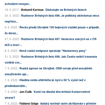
schválení reexpor...
18. 4. 2017 /
Bohumil Kartous
Diskutujte na Britských listech
24. 5. 2022 /
Rozhovor Britských listů 496. Je politický aktivismus něco
nepřísto...
8. 6. 2022 /
Řecko předá Ukrajině 100 bojových vozidel pouze v případě,
že doraz...
27. 5. 2022 /
Rozhovor Britských listů 497. Generace starých se v ČR
drží u moci ...
8. 6. 2022 /
Nová ruská emigrace oprašuje "Nansenovy pasy"
31. 5. 2022 /
Rozhovor Britských listů 498. Jak Česko neléčí traumata
vzniklá cov...
7. 6. 2022 /
Ruská agrese na Ukrajině: OSN varuje před sexuálním
zneužíváním upr...
7. 6. 2022 /
Hladina oxidu uhličitého je nyní o 50 % vyšší než v
předindustriáln...
7. 6. 2022 /
Jan Čulík
Končí na dlouhá léta britská Konzervativní
strana?
7. 6. 2022 /
Fabiano Golgo
Italský novinář ostře zkritizován v přímém