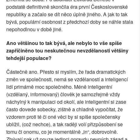
podstatě definitivně skončila éra první Československé
republiky a začalo se dít něco úplně jiného. A jak to tak
bývá, populární osobnost z předchozí doby se náhle stala
nepohodlnou v době jiné.
Ano většinou to tak bývá, ale nebylo to vše spíše
zapříčiněno tou neskutečnou nevzdělanosti většiny
tehdejší populace?
Částečně ano. Přesto si myslím, že řada dramatických
změn ve společnosti, nemá se vzdělaností a inteligencí
lidí primárně moc společného. Méně inteligentní
(vzdělaný, informovaný) člověk je samozřejmě vždy
náchylný k manipulaci od okolí, ale inteligentní si zase
často dovede sobecky, zištně a chladně vypočítat, že
vzdorem proti té či oné věci by si spíše společensky
ublížil, (což nechce), a tak raději volí přizpůsobení se
tomu či onomu, co je momentálně „in“, dobrovolně.
Zbývají pak už pouze jedinci opravdu pevných zásad a