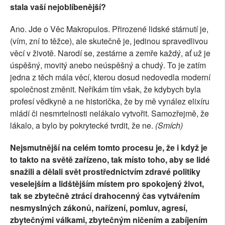
stala vaší nejoblíbenější?
Ano. Jde o Věc Makropulos. Přirozené lidské stárnutí je,
(vím, zní to těžce), ale skutečně je, jedinou spravedlivou
věcí v životě. Narodí se, zestárne a zemře každý, ať už je
úspěšný, movitý anebo neúspěšný a chudý. To je zatím
jedna z těch mála věcí, kterou dosud nedovedla moderní
společnost změnit. Neříkám tím však, že kdybych byla
profesí vědkyně a ne historička, že by mě vynález elixíru
mládí či nesmrtelnosti nelákalo vytvořit. Samozřejmě, že
lákalo, a bylo by pokrytecké tvrdit, že ne.
(Smích)
Nejsmutnější na celém tomto procesu je, že i když je
to takto na světě zařízeno, tak místo toho, aby se lidé
snažili a dělali svět prostřednictvím zdravé politiky
veselejším a lidštějším místem pro spokojený život,
tak se zbytečně ztrácí drahocenný čas vytvářením
nesmyslných zákonů, nařízení, pomluv, agresí,
zbytečnými válkami, zbytečným ničením a zabíjením