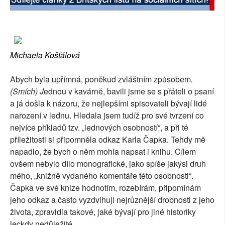
Michaela Košťálová
Abych byla upřímná, poněkud zvláštním způsobem
.
(Smích) J
ednou v kavárně, bavili jsme se s přáteli o psaní
a já došla k názoru, že nejlepšími spisovateli bývají lidé
narození v lednu. Hledala jsem tudíž pro své tvrzení co
nejvíce příkladů tzv. „lednových osobností“, a při té
příležitosti si připomněla odkaz Karla Čapka. Tehdy mě
napadlo, že bych o něm mohla napsat i knihu. Cílem
ovšem nebylo dílo monografické, jako spíše jakýsi druh
mého, „knižně vydaného komentáře této osobnosti“.
Čapka ve své knize hodnotím, rozebírám, připomínám
jeho odkaz a často vyzdvihuji nejrůznější drobnosti z jeho
života, zpravidla takové, jaké bývají pro jiné historiky
leckdy nedůležité.