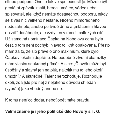
silnou podporu. Ono to tak ve společnosti je. Můžete být
geniální zpěvák, malíř, herec, umělec, vědec nebo
spisovatel, ale když nemáte dostatečnou podporu, nikdy
se z vás nic velkého nestane. Ničeho mimořádného
nedosáhnete, anebo po tvrdé dřině a „mlácením hlavou
do zdi“ dosáhnete, ale vždy jen v rámci malinkých cílů…
Už samotná nominace Čapka na Nobelovu cenu byla
čest, o tom není pochyb. Navíc tolikrát opakovaná. Přesto
mám za to, že šlo právě o ono maximum, které bylo
Čapkovi okolím dopřáno. Na podobné životní okamžiky
mám vlastní soukromý příměr. A sice: „Člověk může být
úspěšný a slavný jen natolik, nakolik mu to jeho okolí
umožní.“ A skutečně. Talent nerozhoduje. Rozhoduje
okolí, zda jste pro něj z nějakého důvodu shledán
(vybrán) jako vhodný anebo ne.
K tomu není co dodat, neboť opět máte pravdu...
Velmi známé je i jeho politické dílo Hovory s T. G.