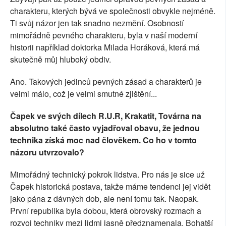
charakteru, kterých bývá ve společnosti obvykle nejméně.
Ti svůj názor jen tak snadno nezmění. Osobností
mimořádně pevného charakteru, byla v naší moderní
historii například doktorka Milada Horáková, která má
skutečně můj hluboký obdiv.
Ano. Takových jedinců pevných zásad a charakterů je
velmi málo, což je velmi smutné zjištění...
Čapek ve svých dílech R.U.R, Krakatit, Továrna na
absolutno také často vyjadřoval obavu, že jednou
technika získá moc nad člověkem. Co ho v tomto
názoru utvrzovalo?
Mimořádný technický pokrok lidstva. Pro nás je sice už
Čapek historická postava, takže máme tendenci jej vidět
jako pána z dávných dob, ale není tomu tak. Naopak.
První republika byla dobou, která obrovský rozmach a
rozvoj techniky mezi lidmi jasně předznamenala. Bohatší