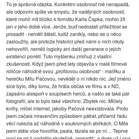
To je správná otázka. Konkrétní osobnost mě nenapadá,
ale odpovím spíše ve smyslu, že nadějných osobností,
které mohli mít blízko k formátu Karla Čapka, mohlo žít
jen v jeho době více. Jenže, buď nedostali příležitost se
prosadit - neměli štěstí, tudíž zanikly, nebo se o něco
zasloužily, ale protože historici před námi o nich nikdy
nehovořili, neměli logicky ani další generace o jejich
existenci ponětí. Tuto myšlenku zmiňuji z vlastní
zkušenosti. Když jsem před lety objevila v malé filmové
roličce náhodně svou „profilovou osobnost“ - malířku a
herečku Mílu Pačovou, nevěděl o ní nikdo nic. Její jméno
sice bylo, díky tomu, že hrála občas ve filmu a v ND,
zapsáno alespoň v soupisech herců, a našlo se také pár
fotografií, ale to bylo také všechno. Zbytek nic. Mlčely
knihy, mlčel internet, jakoby Pačová neexistovala. Proto
jsem začala mravenčím způsobem pátrat, přičemž řadu
věcí nalezla až náhodně v soukromých sbírkách. O Míle
jsem stále více hovořila, psala, tázala se po ní… Teprve
nyní se mi ji podařilo skutečně „prosadit“, a dnes už i ona