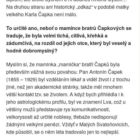
Na druhou stranu ani historický „odkaz“ v podobě matky
velkého Karla Čapka není málo.
To určitě ano, neboť o mamince bratrů Čapkových se
traduje, že byla velmi tichá, citlivá, křehká a
zádumčivá, na rozdíl od jejich otce, který byl veselý a
hodně dobromyslný?
Myslím si, že maminka „mamička“ bratří Čapků byla
především vážná svou povahou. Pan Antonín Čapek
(1855 – 1929) byl vzděláním lékař a viděl život i z trochu
jiné, než jen akademické stránky, takže měl mnohem
větší kontakt tzv. se životem. A když bych přihlédla i k
jeho astrologickému profilu, byl ve znamení Lva, což u
většiny mužů představuje rys komunikativnosti,
velkorysosti až určité noblesy, třebaže nedisponují
žádnými velkými penězi. Vždyť v Malých Svatoňovicích,
kde působil, se o něm léta tradovalo jen to nejlepší.