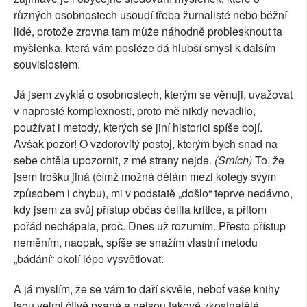
různých osobnostech usoudí třeba žurnalisté nebo běžní
lidé, protože zrovna tam může náhodně problesknout ta
myšlenka, která vám posléze dá hlubší smysl k dalším
souvislostem.
Já jsem zvyklá o osobnostech, kterým se věnuji, uvažovat
v naprosté komplexnosti, proto mě nikdy nevadilo,
používat i metody, kterých se jiní historici spíše bojí.
Avšak pozor! O vzdorovitý postoj, kterým bych snad na
sebe chtěla upozornit, z mé strany nejde.
(Smích)
To, že
jsem trošku jiná (čímž možná dělám mezi kolegy svým
způsobem i chybu), mi v podstatě „došlo“ teprve nedávno,
kdy jsem za svůj přístup občas čelila kritice, a přitom
pořád nechápala, proč. Dnes už rozumím. Přesto přístup
neměním, naopak, spíše se snažím vlastní metodu
„bádání“ okolí lépe vysvětlovat.
A já myslím, že se vám to daří skvěle, neboť vaše knihy
jsou velmi čtivě psané a nejsou takové zkostnatělé...