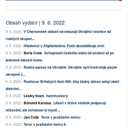
Obsah vydání | 9. 6. 2022
9. 6. 2022 /
V Chersonské oblasti osvobozují Ukrajinci vesnice od
ruských okupan...
9. 6. 2022 /
Hladomor v Afghánistánu. Putin destabilizuje svět
9. 6. 2022 /
Boris Cvek
Schopnosti českého státu od seniorů až po
jednotné inkasní místo
9. 6. 2022 /
Ruská agrese na Ukrajině: Ukrajina nyní kontroluje pouze
okrajové č...
6. 6. 2022 /
Rozhovor Britských listů 499. Aby žádný občan nebyl obětí
diskrimi...
9. 6. 2022 /
Lesley Keen
hammockery
9. 6. 2022 /
Bohumil Kartous
Lékaři v drtivé většině podporují
očkování, ale veřejnost si myslí ...
9. 6. 2022 /
Jan Čulík
Teror v pražském metru
9. 6. 2022 /
Teror v pražském metru II.