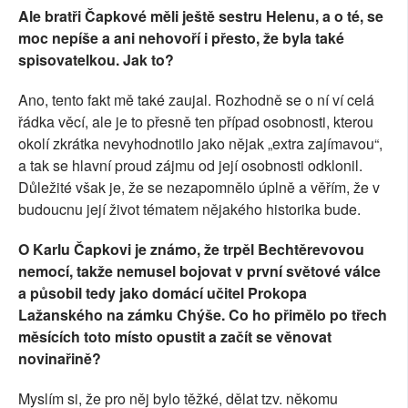
Ale bratři Čapkové měli ještě sestru Helenu, a o té, se
moc nepíše a ani nehovoří i přesto, že byla také
spisovatelkou. Jak to?
Ano, tento fakt mě také zaujal. Rozhodně se o ní ví celá
řádka věcí, ale je to přesně ten případ osobnosti, kterou
okolí zkrátka nevyhodnotilo jako nějak „extra zajímavou“,
a tak se hlavní proud zájmu od její osobnosti odklonil.
Důležité však je, že se nezapomnělo úplně a věřím, že v
budoucnu její život tématem nějakého historika bude.
O Karlu Čapkovi je známo, že trpěl Bechtěrevovou
nemocí, takže nemusel bojovat v první světové válce
a působil tedy jako domácí učitel Prokopa
Lažanského na zámku Chýše. Co ho přimělo po třech
měsících toto místo opustit a začít se věnovat
novinařině?
Myslím si, že pro něj bylo těžké, dělat tzv. někomu