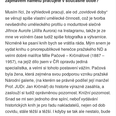
zajímavém námětu pracujete v současné době?
Musím říci, že výhledově pracuji, ale od „covidové doby“
se věnuji spíše vlastní umělecké činnosti, což je tvorba
nevšedního uměleckého profilu o moduritové slečně
Jiřince Auroře (Jííířa Aurora) na Instagramu, takže je ze
mne ve volném čase tudíž spíše fotografka a výtvarnice.
Nicméně ke psaní knih bych se vrátila ráda. Mým snem je
vydat knihu o prvorepublikové herečce pražského ND a
velmi dobré malířce Míle Pačové – Krčmářové (1887 –
1957), na jejíž dílo jsem v ČR opravdu jediná
specialistka, a velmi si tohoto postavení vážím. Pačová
byla žena, která zejména svou podporou vzniku pražské
Národní galerie, (na kterém se právně podílel její manžel
Prof. JUDr. Jan Krčmář) do historie výrazně zasáhla, a
zaslouží si tudíž oprávněnou pozornost. Knižní pozornost.
Snad se mi sen jednoho dne splní, neboť vydávání
historických knih je pro řadu nakladatelů, nejen od dob
covidu, stále těžší a těžší. I kdyby se tak ale nestalo, bude