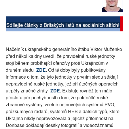
SOCIÁLNÍ SÍTĚ
RUBRIKY
PLNÁ VERZE STRÁNEK
Náčelník ukrajinského generálního štábu Viktor Muženko
před několika dny uvedl, že pravidelné ruské jednotky
stojí během probíhající ofenzívy proti Ukrajincům v
druhém sledu
ZDE
. Od té doby byly publikovány
informace o tom, že tyto jednotky v prvním sledu střídají
nepravidelné ruské jednotky, jež při útočných operacích
utrpěly značné ztráty
ZDE
. Existuje rovněž jen málo
prostoru pro pochybnosti o tom, že pokročilé ruské
zbraňové systémy, včetně nejnovějších systémů PVO,
průzkumných radarů, systémů REB a dalších typů, které
Ukrajina nikdy neprovozovala a jejichž přítomnost na
Donbase dokládají desítky fotografií a videozáznamů