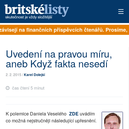
závisejí na finančních příspěvcích čtenářů. Prosíme, p
PŘIHLÁSIT
AKTUÁLNÍ VYDÁNÍ
Uvedení na pravou míru,
ARCHIV
aneb Když fakta nesedí
ROZHOVORY
2. 2. 2015 /
Karel Dolejší
TÉMATA
čas čtení 5 minut
NEJČTENĚJŠÍ ZA 7 DNÍ
AUTOŘI
K polemice Daniela Veselého
ZDE
uvádím
co možná nejstručněji následující upřesnění.
PŘÍSPĚVKY NA PROVOZ