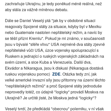
zachraňuje Ukrajinu, je tedy poněkud méně reálná, než
aby stála za vážně míněnou debatu.
Dále se Daniel Veselý ptá "jak by v obdobné situaci
reagovaly Spojené státy za situace, kdyby byl v Mexiku
nebo Guatemale nastolen nepřátelský režim, a navíc by
se těšil přízni Kremlu". Pokud je mi známo, v současnosti
jsou v bývalé "sféře vlivu" USA nejméně dva státy zjevně
nepřátelské vůči USA, úzce vojensky spolupracující s
Ruskem a jednající o ruských vojenských základnách na
svém území, a sice Kuba a Venezuela. Další dva,
Ekvádor a Nikaragua, jsou k diskusi (Nikaragua dostává
ruskou vojenskou pomoc)
ZDE
. Otázka tedy zní, jak
velké americké invazní síly jsou přítomny na území těchto
"nepřátelských režimů" a proč Spojené státy jednoduše
neprovedly totéž, co údajně "logicky" provádí Moskva na
Ukrajině? Je určitě jisté, že Moskva jedná "logicky"?
Veselý tvrdí, že předkládá "obecnou" polemiku, v ní však