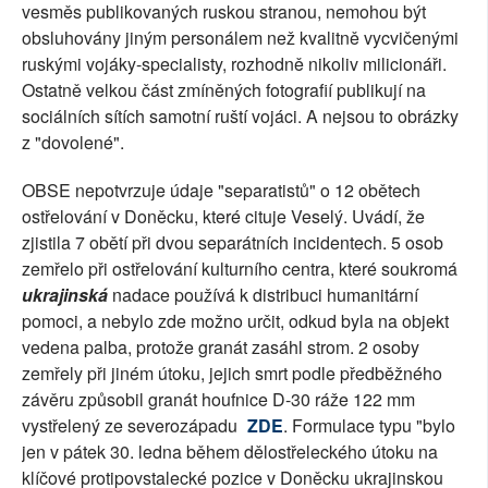
vesměs publikovaných ruskou stranou, nemohou být
obsluhovány jiným personálem než kvalitně vycvičenými
ruskými vojáky-specialisty, rozhodně nikoliv milicionáři.
Ostatně velkou část zmíněných fotografií publikují na
sociálních sítích samotní ruští vojáci. A nejsou to obrázky
z "dovolené".
OBSE nepotvrzuje údaje "separatistů" o 12 obětech
ostřelování v Doněcku, které cituje Veselý. Uvádí, že
zjistila 7 obětí při dvou separátních incidentech. 5 osob
zemřelo při ostřelování kulturního centra, které soukromá
ukrajinská
nadace používá k distribuci humanitární
pomoci, a nebylo zde možno určit, odkud byla na objekt
vedena palba, protože granát zasáhl strom. 2 osoby
zemřely při jiném útoku, jejich smrt podle předběžného
závěru způsobil granát houfnice D-30 ráže 122 mm
vystřelený ze severozápadu
ZDE
. Formulace typu "bylo
jen v pátek 30. ledna během dělostřeleckého útoku na
klíčové protipovstalecké pozice v Doněcku ukrajinskou