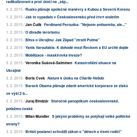
radikalizovaní a proč útočí na „záp...
4. 2. 2015 /
Rusko plánuje společné manévry s Kubou a Severní Koreou
1. 2. 2015 /
Jak to vypadalo v Československu před čtvrt stoletím
3. 2. 2015 /
Jan Čulík
Ferdinand Peroutka: "Nejsem antisemita, ale..."
1. 2. 2015 /
O divadle terorismu
3. 2. 2015 /
Bitva o Ukrajinu: Jak Západ "ztratil Putina"
3. 2. 2015 /
Yanis Varoufakis: K dohodě mezi Řeckem a EU určitě dojde
3. 2. 2015 /
Mobilizace -
invaze?
maskirovka
3. 2. 2015 /
Veronika Sušová-Salminen
Katastrofální situace na
Ukrajině
3. 2. 2015 /
Boris Cvek
k útoku na
Nature
Charlie Hebdo
3. 2. 2015 /
Barack Obama plánuje zdanit americké korporace ze zisků
ve výši 2 b...
3. 2. 2015 /
Juraj Bindzár
Storočné panoptikum československé,
poťažmo české
3. 2. 2015 /
Milan Mundier
S jakými problémy se potýkají velké politické
strany?
3. 2. 2015 /
Britští poslanci schválili zákon o "dětech s třemi rodiči"