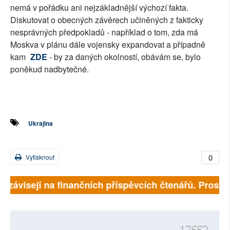
nemá v pořádku ani nejzákladnější výchozí fakta.
Diskutovat o obecných závěrech učiněných z fakticky
nesprávných předpokladů - například o tom, zda má
Moskva v plánu dále vojensky expandovat a případně
kam
ZDE
- by za daných okolností, obávám se, bylo
poněkud nadbytečné.
Ukrajina
0
Vytisknout
ě závisejí na finančních příspěvcích čtenářů. Prosíme