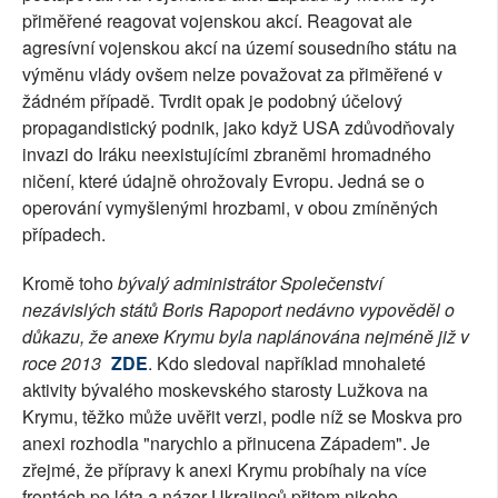
přiměřené reagovat vojenskou akcí. Reagovat ale
agresívní vojenskou akcí na území sousedního státu na
výměnu vlády ovšem nelze považovat za přiměřené v
žádném případě. Tvrdit opak je podobný účelový
propagandistický podnik, jako když USA zdůvodňovaly
invazi do Iráku neexistujícími zbraněmi hromadného
ničení, které údajně ohrožovaly Evropu. Jedná se o
operování vymyšlenými hrozbami, v obou zmíněných
případech.
Kromě toho
bývalý administrátor Společenství
nezávislých států Boris Rapoport nedávno vypověděl o
důkazu, že anexe Krymu byla naplánována nejméně již v
roce 2013
ZDE
. Kdo sledoval například mnohaleté
aktivity bývalého moskevského starosty Lužkova na
Krymu, těžko může uvěřit verzi, podle níž se Moskva pro
anexi rozhodla "narychlo a přinucena Západem". Je
zřejmé, že přípravy k anexi Krymu probíhaly na více
frontách po léta a názor Ukrajinců přitom nikoho