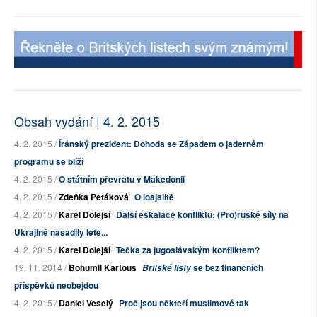
Obsah vydání | 4. 2. 2015
4. 2. 2015 /
Íránský prezident: Dohoda se Západem o jaderném
programu se blíží
4. 2. 2015 /
O státním převratu v Makedonii
4. 2. 2015 /
Zdeňka Petáková
O loajalitě
4. 2. 2015 /
Karel Dolejší
Další eskalace konfliktu: (Pro)ruské síly na
Ukrajině nasadily lete...
4. 2. 2015 /
Karel Dolejší
Tečka za jugoslávským konfliktem?
19. 11. 2014 /
Bohumil Kartous
se bez finančních
Britské listy
příspěvků neobejdou
4. 2. 2015 /
Daniel Veselý
Proč jsou někteří muslimové tak