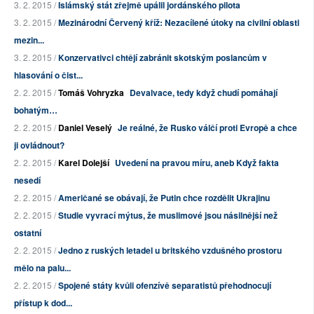
3. 2. 2015 /
Islámský stát zřejmě upálil jordánského pilota
3. 2. 2015 /
Mezinárodní Červený kříž: Nezacílené útoky na civilní oblasti
mezin...
3. 2. 2015 /
Konzervativci chtějí zabránit skotským poslancům v
hlasování o čist...
2. 2. 2015 /
Tomáš Vohryzka
Devalvace, tedy když chudí pomáhají
bohatým…
2. 2. 2015 /
Daniel Veselý
Je reálné, že Rusko válčí proti Evropě a chce
ji ovládnout?
2. 2. 2015 /
Karel Dolejší
Uvedení na pravou míru, aneb Když fakta
nesedí
2. 2. 2015 /
Američané se obávají, že Putin chce rozdělit Ukrajinu
2. 2. 2015 /
Studie vyvrací mýtus, že muslimové jsou násilnější než
ostatní
2. 2. 2015 /
Jedno z ruských letadel u britského vzdušného prostoru
mělo na palu...
2. 2. 2015 /
Spojené státy kvůli ofenzívě separatistů přehodnocují
přístup k dod...