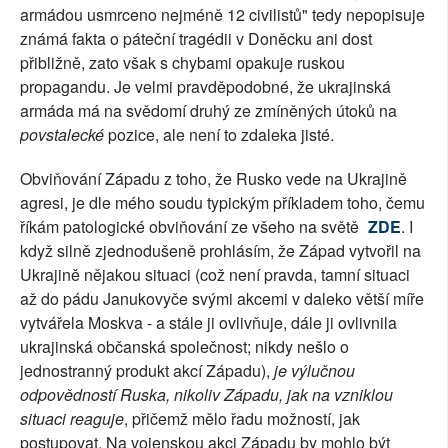
armádou usmrceno nejméně 12 civilistů" tedy nepopisuje
známá fakta o páteční tragédii v Doněcku ani dost
přibližně, zato však s chybami opakuje ruskou
propagandu. Je velmi pravděpodobné, že ukrajinská
armáda má na svědomí druhý ze zmíněných útoků na
povstalecké
pozice, ale není to zdaleka jisté.
Obviňování Západu z toho, že Rusko vede na Ukrajině
agresi, je dle mého soudu typickým příkladem toho, čemu
říkám patologické obviňování ze všeho na světě
ZDE
. I
když silně zjednodušeně prohlásím, že Západ vytvořil na
Ukrajině nějakou situaci (což není pravda, tamní situaci
až do pádu Janukovyče svými akcemi v daleko větší míře
vytvářela Moskva - a stále ji ovlivňuje, dále ji ovlivnila
ukrajinská občanská společnost; nikdy nešlo o
jednostranný produkt akcí Západu),
je výlučnou
odpovědností Ruska, nikoliv Západu, jak na vzniklou
situaci reaguje
, přičemž mělo řadu možností, jak
postupovat. Na vojenskou akci Západu by mohlo být