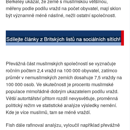
Berkeley ukázal, že země s muslimskou většinou,
SOCIÁLNÍ SÍTĚ
měřeny podle podílu vražd na počet obyvatel, mají sklon
být významně méně násilné, nežli ostatní společnosti.
RUBRIKY
PLNÁ VERZE STRÁNEK
Převážná část muslimských společností se vyznačuje
ročním počtem 2,4 vražd na 100 000 obyvatel, zatímco
průměr v nemuslimských zemích dosahuje 7,5 vraždy na
100 000 osob. Ve skutečnosti je procento muslimské
populace mimořádně dobrým ukazatelem podílu vražd.
Větší autoritářství přitom rozdíl nevysvětluje, proměnná
politický režim ve statistické analýze výsledky nemění.
Kde je více muslimů, tam se méně vraždí.
Fish dále rafinoval analýzu, vyloučil například převážně