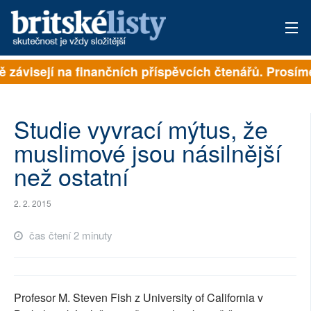
ě závisejí na finančních příspěvcích čtenářů. Prosíme
PŘIHLÁSIT
AKTUÁLNÍ VYDÁNÍ
Studie vyvrací mýtus, že
ARCHIV
muslimové jsou násilnější
než ostatní
ROZHOVORY
TÉMATA
2. 2. 2015
NEJČTENĚJŠÍ ZA 7 DNÍ
čas čtení 2 minuty
AUTOŘI
PŘÍSPĚVKY NA PROVOZ
Profesor M. Steven Fish z University of California v