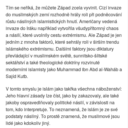
Tím se neříká, že můžete Západ zcela vyvinit. Cizí invaze
do muslimských zemí rozhodně hrály roli při podněcování
růstu násilných islamistických hnutí. Američany vedená
invaze do Iráku například vytvořila všudypřítomný chaos
a násilí, které uvolnily cestu extrémismu. Ale Západ je jen
jedním z mnoha faktorů, které sehrály roli v širším trendu
islámského extrémismu. Dalšími faktory jsou diktatury
převládající v muslimském světě, sunnitsko-šíitské
sektářství a také theologické doktríny rozvinuté
moderními islamisty jako Muhammad ibn Abd al-Waháb a
Sajíd Kutb.
V tomto smyslu je islám jako takřka všechna náboženství:
Jeho hlavní zásady lze číst, jako by zakazovaly, ale také
jakoby ospravedlňovaly politické násilí, v závislosti na
tom, kdo interpretuje. To neznamená, že islám je ze své
podstaty násilný. To prostě znamená, že muslimové jsou
lidé jako kdokoliv jiný.