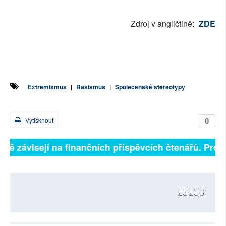
Zdroj v angličtině:
ZDE
Extremismus
|
Rasismus
|
Společenské stereotypy
0
Vytisknout
plně závisejí na finančních příspěvcích čtenářů. Prosí
15153