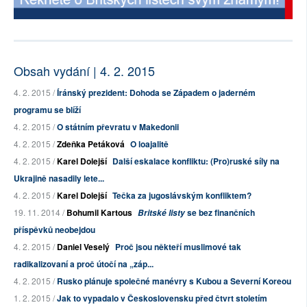
Obsah vydání | 4. 2. 2015
4. 2. 2015 /
Íránský prezident: Dohoda se Západem o jaderném
programu se blíží
4. 2. 2015 /
O státním převratu v Makedonii
4. 2. 2015 /
Zdeňka Petáková
O loajalitě
4. 2. 2015 /
Karel Dolejší
Další eskalace konfliktu: (Pro)ruské síly na
Ukrajině nasadily lete...
4. 2. 2015 /
Karel Dolejší
Tečka za jugoslávským konfliktem?
19. 11. 2014 /
Bohumil Kartous
se bez finančních
Britské listy
příspěvků neobejdou
4. 2. 2015 /
Daniel Veselý
Proč jsou někteří muslimové tak
radikalizovaní a proč útočí na „záp...
4. 2. 2015 /
Rusko plánuje společné manévry s Kubou a Severní Koreou
1. 2. 2015 /
Jak to vypadalo v Československu před čtvrt stoletím