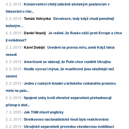
3. 2. 2015 /
Konzervativci chtějí zabránit skotským poslancům v
hlasování o čist...
2. 2. 2015 /
Tomáš Vohryzka
Devalvace, tedy když chudí pomáhají
bohatým…
2. 2. 2015 /
Daniel Veselý
Je reálné, že Rusko válčí proti Evropě a chce
ji ovládnout?
2. 2. 2015 /
Karel Dolejší
Uvedení na pravou míru, aneb Když fakta
nesedí
2. 2. 2015 /
Američané se obávají, že Putin chce rozdělit Ukrajinu
2. 2. 2015 /
Studie vyvrací mýtus, že muslimové jsou násilnější než
ostatní
2. 2. 2015 /
Jedno z ruských letadel u britského vzdušného prostoru
mělo na palu...
2. 2. 2015 /
Spojené státy kvůli ofenzívě separatistů přehodnocují
přístup k dod...
7. 3. 2020 /
Jak TGM mluvil anglicky
2. 2. 2015 /
Strelkovovo nacionalistické hnutí bylo reaktivováno
2. 2. 2015 /
Ukrajinští separatisté provedou všeobecnou mobilizaci