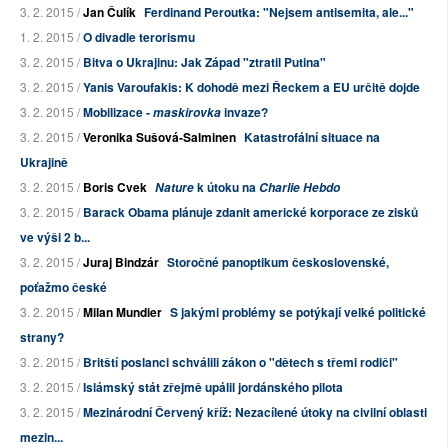
3. 2. 2015 /
Jan Čulík
Ferdinand Peroutka: "Nejsem antisemita, ale..."
1. 2. 2015 /
O divadle terorismu
3. 2. 2015 /
Bitva o Ukrajinu: Jak Západ "ztratil Putina"
3. 2. 2015 /
Yanis Varoufakis: K dohodě mezi Řeckem a EU určitě dojde
3. 2. 2015 /
Mobilizace -
invaze?
maskirovka
3. 2. 2015 /
Veronika Sušová-Salminen
Katastrofální situace na
Ukrajině
3. 2. 2015 /
Boris Cvek
k útoku na
Nature
Charlie Hebdo
3. 2. 2015 /
Barack Obama plánuje zdanit americké korporace ze zisků
ve výši 2 b...
3. 2. 2015 /
Juraj Bindzár
Storočné panoptikum československé,
poťažmo české
3. 2. 2015 /
Milan Mundier
S jakými problémy se potýkají velké politické
strany?
3. 2. 2015 /
Britští poslanci schválili zákon o "dětech s třemi rodiči"
3. 2. 2015 /
Islámský stát zřejmě upálil jordánského pilota
3. 2. 2015 /
Mezinárodní Červený kříž: Nezacílené útoky na civilní oblasti
mezin...