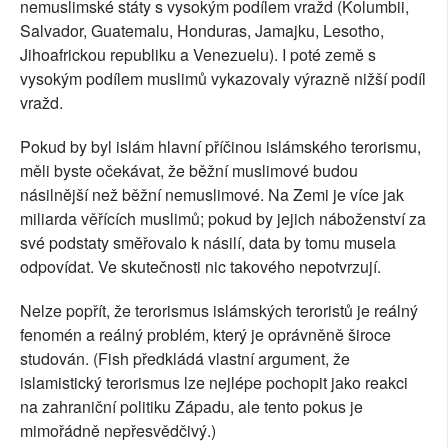
nemuslimské státy s vysokým podílem vražd (Kolumbii,
Salvador, Guatemalu, Honduras, Jamajku, Lesotho,
Jihoafrickou republiku a Venezuelu). I poté země s
vysokým podílem muslimů vykazovaly výrazně nižší podíl
vražd.
Pokud by byl islám hlavní příčinou islámského terorismu,
měli byste očekávat, že běžní muslimové budou
násilnější než běžní nemuslimové. Na Zemi je více jak
miliarda věřících muslimů; pokud by jejich náboženství za
své podstaty směřovalo k násilí, data by tomu musela
odpovídat. Ve skutečnosti nic takového nepotvrzují.
Nelze popřít, že terorismus islámských teroristů je reálný
fenomén a reálný problém, který je oprávněně široce
studován. (Fish předkládá vlastní argument, že
islamistický terorismus lze nejlépe pochopit jako reakci
na zahraniční politiku Západu, ale tento pokus je
mimořádně nepřesvědčivý.)