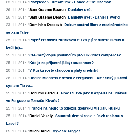
23. 11. 2014 /
Playpiece 2: Dreamtime - Dance of the Shaman
26. 11. 2014 /
Sam Graeme Beaton
Danielův svět
26. 11. 2014 /
Sam Graeme Beaton
Danielův svět - Daniel's World
23. 11. 2014 /
Dominika Švecová
Dokumentární filmy z mezinárodního
setkání Taizé
25. 11. 2014 /
Papež František zkritizoval EU za její neoliberalismus a
kvůli její...
25. 11. 2014 /
Otevřený dopis poslancům proti likvidaci kampeliček
25. 11. 2014 /
Kde je nejpříjemnější být studentem?
26. 11. 2014 /
V Rusku roste chudoba a platy úředníků
26. 11. 2014 /
Rodina Michaela Browna z Fergusonu: Americký justiční
systém "je va...
25. 11. 2014 /
Bohumil Kartous
Proč ČT zve jako k experta na události
ve Fergusonu Tomáše Klvaňu?
25. 11. 2014 /
Francie na neurčito odložila dodávku Mistralů Rusku
25. 11. 2014 /
Daniel Veselý
Soumrak demokracie a úsvit rasismu v
Izraeli?
25. 11. 2014 /
Milan Daniel
Vyvěste fangle!