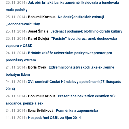
25. 11. 2014 /
Jak obří britská banka záměrně likvidovala a tunelovala
malé podniky
25. 11. 2014 /
Bohumil Kartous
Na českých školách existují
„jednobarevné“ třídy
25. 11. 2014 /
Josef Šmajs
Jedenáct podmínek biofilního obratu kultury
25. 11. 2014 /
Karel Dolejší
"Fašisté" jsou ti druzí, aneb duchcovská
vzpoura v ČSSD
24. 11. 2014 /
Británie zakáže univerzitám poskytovat prostor pro
přednášky extrem...
24. 11. 2014 /
Boris Cvek
Extremní bohatství škodí také extremně
bohatým lidem
24. 11. 2014 /
XVI. seminář České Händelovy společnosti (27. listopadu
2014)
24. 11. 2014 /
Bohumil Kartous
Prezentace některých českých VŠ:
arogance, peníze a sex
24. 11. 2014 /
Ilona Švihlíková
Pomněnka a zapomněnka
11. 11. 2014 /
Hospodaření OSBL za říjen 2014