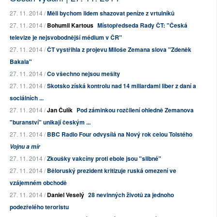
27. 11. 2014 /
Měli bychom lidem shazovat peníze z vrtulníků
27. 11. 2014 /
Bohumil Kartous
Místopředseda Rady ČT: "Česká
televize je nejsvobodnější médium v ČR"
27. 11. 2014 /
ČT vystřihla z projevu Miloše Zemana slova "Zdeněk
Bakala"
27. 11. 2014 /
Co všechno nejsou mešity
27. 11. 2014 /
Skotsko získá kontrolu nad 14 miliardami liber z daní a
sociálních ...
27. 11. 2014 /
Jan Čulík
Pod záminkou rozčilení ohledně Zemanova
"buranství" unikají českým ...
27. 11. 2014 /
BBC Radio Four odvysílá na Nový rok celou Tolstého
Vojnu a mír
27. 11. 2014 /
Zkoušky vakcíny proti ebole jsou "slibné"
27. 11. 2014 /
Běloruský prezident kritizuje ruská omezení ve
vzájemném obchodě
27. 11. 2014 /
Daniel Veselý
28 nevinných životů za jednoho
podezřelého teroristu