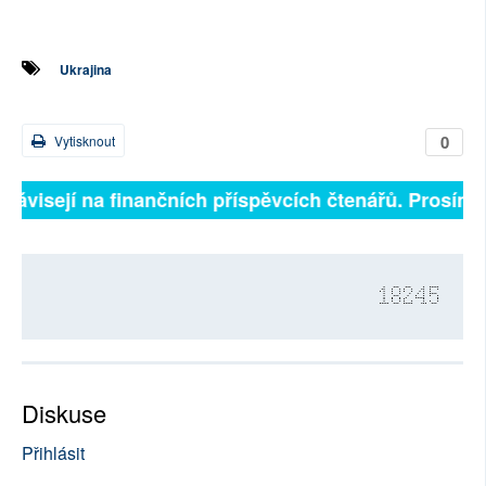
Ukrajina
0
Vytisknout
 závisejí na finančních příspěvcích čtenářů. Prosíme,
18245
Diskuse
Přihlásit