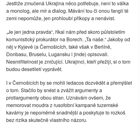
Jestliže zmučená Ukrajina něco potřebuje, není to válka
a monolog, ale mír a dialog. Mávání tou či onou fanglí té
zemi nepomůže, jen prohloubí příkopy a nenávist.
„Je jen jedna pravda“, říkal nám před skoro půlstoletím
komunistický prokurátor na Borech. „Ta naše.“ Jakoby od
něj v Kyjevě (a Černošicích, také však v Berlíně,
Donbasu, Bruselu, Lugansku i jinde) opisovali.
Nesmiřitelnost je zničující. Ukrajinci, kteří přežijí, si o tom
budou desetiletí vyprávět.
I v Černošicích by se mohli ledacos dozvědět a přemýšlet
o tom. Stačilo by snést a zvážit argumenty a
protiargumenty obou stran. Uznávám ovšem, že
memorovat moudra z rusofobní kampaně tuzemské
kavárny je nepoměrně snadnější a poskytuje to rozkoš
bez rizika skutečně vlastního názoru.