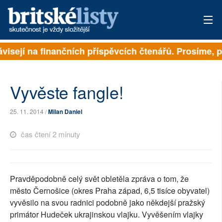
ávisejí na finančních příspěvcích čtenářů. Prosíme, př
PŘIHLÁSIT
AKTUÁLNÍ VYDÁNÍ
Vyvěste fangle!
ARCHIV
25. 11. 2014 /
Milan Daniel
ROZHOVORY
čas čtení 2 minuty
TÉMATA
NEJČTENĚJŠÍ ZA 7 DNÍ
Pravděpodobně celý svět obletěla zpráva o tom, že
AUTOŘI
město Černošice (okres Praha západ, 6,5 tisíce obyvatel)
vyvěsilo na svou radnici podobně jako někdejší pražský
PŘÍSPĚVKY NA PROVOZ
primátor Hudeček ukrajinskou vlajku. Vyvěšením vlajky