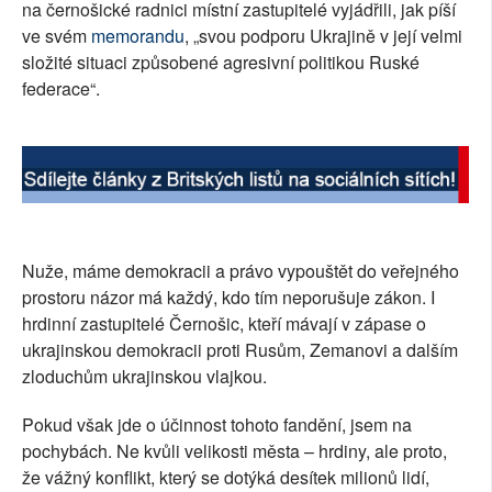
na černošické radnici místní zastupitelé vyjádřili, jak píší
SOCIÁLNÍ SÍTĚ
ve svém
memorandu
, „svou podporu Ukrajině v její velmi
složité situaci způsobené agresivní politikou Ruské
RUBRIKY
federace“.
PLNÁ VERZE STRÁNEK
Nuže, máme demokracii a právo vypouštět do veřejného
prostoru názor má každý, kdo tím neporušuje zákon. I
hrdinní zastupitelé Černošic, kteří mávají v zápase o
ukrajinskou demokracii proti Rusům, Zemanovi a dalším
zloduchům ukrajinskou vlajkou.
Pokud však jde o účinnost tohoto fandění, jsem na
pochybách. Ne kvůli velikosti města – hrdiny, ale proto,
že vážný konflikt, který se dotýká desítek milionů lidí,