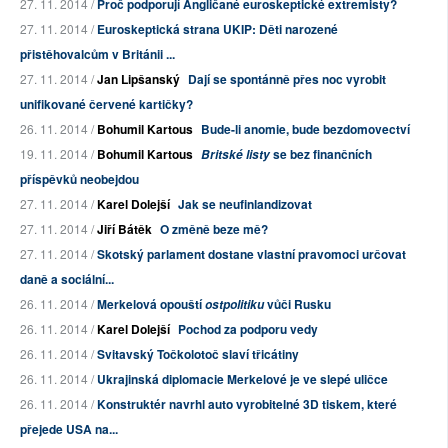
27. 11. 2014 /
Proč podporují Angličané euroskeptické extremisty?
27. 11. 2014 /
Euroskeptická strana UKIP: Děti narozené
přistěhovalcům v Británii ...
27. 11. 2014 /
Jan Lipšanský
Dají se spontánně přes noc vyrobit
unifikované červené kartičky?
26. 11. 2014 /
Bohumil Kartous
Bude-li anomie, bude bezdomovectví
19. 11. 2014 /
Bohumil Kartous
se bez finančních
Britské listy
příspěvků neobejdou
27. 11. 2014 /
Karel Dolejší
Jak se neufinlandizovat
27. 11. 2014 /
Jiří Bátěk
O změně beze mě?
27. 11. 2014 /
Skotský parlament dostane vlastní pravomoci určovat
daně a sociální...
26. 11. 2014 /
Merkelová opouští
vůči Rusku
ostpolitiku
26. 11. 2014 /
Karel Dolejší
Pochod za podporu vedy
26. 11. 2014 /
Svitavský Točkolotoč slaví třicátiny
26. 11. 2014 /
Ukrajinská diplomacie Merkelové je ve slepé uličce
26. 11. 2014 /
Konstruktér navrhl auto vyrobitelné 3D tiskem, které
přejede USA na...