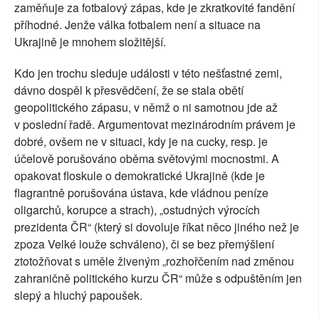
zaměňuje za fotbalový zápas, kde je zkratkovité fandění
příhodné. Jenže válka fotbalem není a situace na
Ukrajině je mnohem složitější.
Kdo jen trochu sleduje události v této nešťastné zemi,
dávno dospěl k přesvědčení, že se stala obětí
geopolitického zápasu, v němž o ni samotnou jde až
v poslední řadě. Argumentovat mezinárodním právem je
dobré, ovšem ne v situaci, kdy je na cucky, resp. je
účelově porušováno oběma světovými mocnostmi. A
opakovat floskule o demokratické Ukrajině (kde je
flagrantně porušována ústava, kde vládnou peníze
oligarchů, korupce a strach), „ostudných výrocích
prezidenta ČR“ (který si dovoluje říkat něco jiného než je
zpoza Velké louže schváleno), či se bez přemýšlení
ztotožňovat s uměle živeným „rozhořčením nad změnou
zahraničně politického kurzu ČR“ může s odpuštěním jen
slepý a hluchý papoušek.