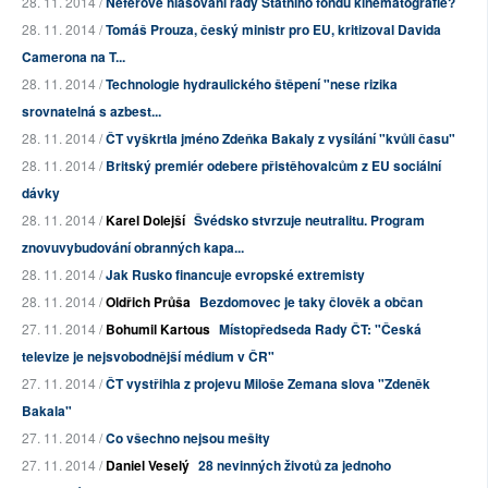
28. 11. 2014 /
Neférové hlasování rady Státního fondu kinematografie?
28. 11. 2014 /
Tomáš Prouza, český ministr pro EU, kritizoval Davida
Camerona na T...
28. 11. 2014 /
Technologie hydraulického štěpení "nese rizika
srovnatelná s azbest...
28. 11. 2014 /
ČT vyškrtla jméno Zdeňka Bakaly z vysílání "kvůli času"
28. 11. 2014 /
Britský premiér odebere přistěhovalcům z EU sociální
dávky
28. 11. 2014 /
Karel Dolejší
Švédsko stvrzuje neutralitu. Program
znovuvybudování obranných kapa...
28. 11. 2014 /
Jak Rusko financuje evropské extremisty
28. 11. 2014 /
Oldřich Průša
Bezdomovec je taky člověk a občan
27. 11. 2014 /
Bohumil Kartous
Místopředseda Rady ČT: "Česká
televize je nejsvobodnější médium v ČR"
27. 11. 2014 /
ČT vystřihla z projevu Miloše Zemana slova "Zdeněk
Bakala"
27. 11. 2014 /
Co všechno nejsou mešity
27. 11. 2014 /
Daniel Veselý
28 nevinných životů za jednoho