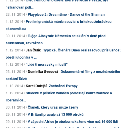
Otec nemocného dítěte, které se léčilo v Praze, byl
"šikanován poli...
23. 11. 2014 /
Playpiece 2: Dreamtime - Dance of the Shaman
1. 12. 2014 /
Protiimigrantská mánie souvisí s britskou žebráckou
ekonomikou
30. 11. 2014 /
Tuğçe Albayrak: Německo se sklání v úctě před
studentkou, zavražděn...
1. 12. 2014 /
Jan Čulík
Typické: Čtenáři IDnes řeší rasovou příslušnost
oběti i útočníka v ...
1. 12. 2014 /
"Lidé ti moravsky mluvili"
23. 11. 2014 /
Dominika Švecová
Dokumentární filmy z mezinárodního
setkání Taizé
1. 12. 2014 /
Karel Dolejší
Zachránci Evropy
1. 12. 2014 /
Studenti v příštích volbách potrestají konzervativce a
liberální de...
30. 11. 2014 /
Článek, který uráží muže i ženy
29. 11. 2014 /
V Británii pracuje až 13 000 otroků
29. 11. 2014 /
V západní Africe je ebolou nakaženo více než 16 000 lidí