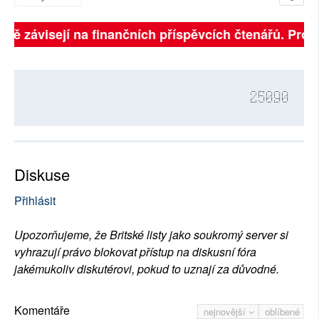
plně závisejí na finančních příspěvcích čtenářů. Prosí
25090
Diskuse
Přihlásit
Upozorňujeme, že Britské listy jako soukromý server si
vyhrazují právo blokovat přístup na diskusní fóra
jakémukoliv diskutérovi, pokud to uznají za důvodné.
Komentáře
nejnovější
oblíbené