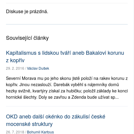
Diskuse je prázdná.
Související články
Kapitalismus s lidskou tváří aneb Bakalovi korunu
z kopřiv
29. 2. 2016 /
Václav Dušek
Severní Morava mu po jeho skonu jistě položí na rakev korunu z
kopřiv. Jinou nezaslouží. Darebák vyběhl s nájemníky domů
hezky svižně, kvartýry získal za hubičku; položil základy ke konci
hornické šlechty. Doly se zavřou a Zdenda bude užívat sp...
OKD aneb další okénko do zákulisí české
mocenské struktury
26. 7. 2018 /
Bohumil Kartous