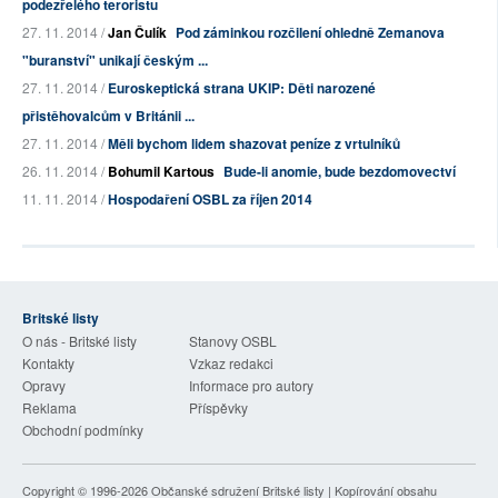
podezřelého teroristu
27. 11. 2014 /
Jan Čulík
Pod záminkou rozčilení ohledně Zemanova
"buranství" unikají českým ...
27. 11. 2014 /
Euroskeptická strana UKIP: Děti narozené
přistěhovalcům v Británii ...
27. 11. 2014 /
Měli bychom lidem shazovat peníze z vrtulníků
26. 11. 2014 /
Bohumil Kartous
Bude-li anomie, bude bezdomovectví
11. 11. 2014 /
Hospodaření OSBL za říjen 2014
Britské listy
O nás - Britské listy
Stanovy OSBL
Kontakty
Vzkaz redakci
Opravy
Informace pro autory
Reklama
Příspěvky
Obchodní podmínky
Copyright © 1996-2026
Občanské sdružení Britské listy
| Kopírování obsahu