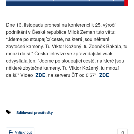
SOCIÁLNÍ SÍTĚ
RUBRIKY
Dne 13. listopadu pronesl na konferenci k 25. výročí
podnikání v České republice Miloš Zeman tuto větu:
PLNÁ VERZE STRÁNEK
"Jdeme po stoupající cestě, na které jsou některé
zbytečné kameny. Tu Viktor Kožený, tu Zdeněk Bakala, tu
mnozí další." Česká televize ve zpravodajství však
odvysílala jen: "Jdeme po stoupající cestě, na které jsou
některé zbytečné kameny. Tu Viktor Kožený, tu mnozí
další." Video
ZDE
, na serveru ČT od 0'57"
ZDE
Sdělovací prostředky
0
Vytisknout