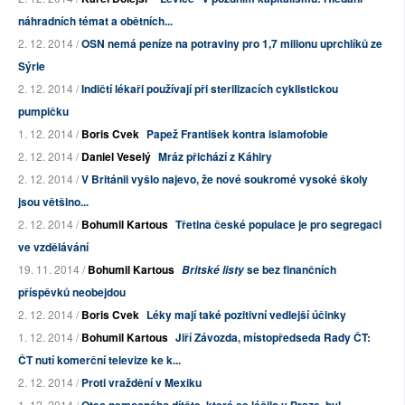
náhradních témat a obětních...
2. 12. 2014 /
OSN nemá peníze na potraviny pro 1,7 milionu uprchlíků ze
Sýrie
2. 12. 2014 /
Indičtí lékaři používají při sterilizacích cyklistickou
pumpičku
1. 12. 2014 /
Boris Cvek
Papež František kontra islamofobie
2. 12. 2014 /
Daniel Veselý
Mráz přichází z Káhiry
2. 12. 2014 /
V Británii vyšlo najevo, že nové soukromé vysoké školy
jsou většino...
2. 12. 2014 /
Bohumil Kartous
Třetina české populace je pro segregaci
ve vzdělávání
19. 11. 2014 /
Bohumil Kartous
se bez finančních
Britské listy
příspěvků neobejdou
2. 12. 2014 /
Boris Cvek
Léky mají také pozitivní vedlejší účinky
1. 12. 2014 /
Bohumil Kartous
Jiří Závozda, místopředseda Rady ČT:
ČT nutí komerční televize ke k...
2. 12. 2014 /
Proti vraždění v Mexiku
1. 12. 2014 /