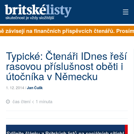
ně závisejí na finančních příspěvcích čtenářů. Prosíme
PŘIHLÁSIT
AKTUÁLNÍ VYDÁNÍ
Typické: Čtenáři IDnes řeší
ARCHIV
rasovou příslušnost oběti i
útočníka v Německu
ROZHOVORY
TÉMATA
1. 12. 2014 /
Jan Čulík
NEJČTENĚJŠÍ ZA 7 DNÍ
čas čtení < 1 minuta
AUTOŘI
PŘÍSPĚVKY NA PROVOZ