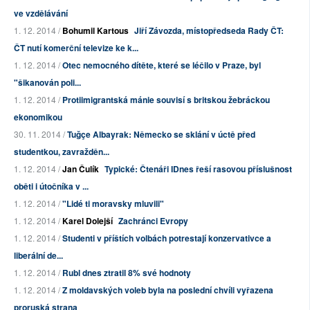
ve vzdělávání
1. 12. 2014 /
Bohumil Kartous
Jiří Závozda, místopředseda Rady ČT:
ČT nutí komerční televize ke k...
1. 12. 2014 /
Otec nemocného dítěte, které se léčilo v Praze, byl
"šikanován poli...
1. 12. 2014 /
Protiimigrantská mánie souvisí s britskou žebráckou
ekonomikou
30. 11. 2014 /
Tuğçe Albayrak: Německo se sklání v úctě před
studentkou, zavražděn...
1. 12. 2014 /
Jan Čulík
Typické: Čtenáři IDnes řeší rasovou příslušnost
oběti i útočníka v ...
1. 12. 2014 /
"Lidé ti moravsky mluvili"
1. 12. 2014 /
Karel Dolejší
Zachránci Evropy
1. 12. 2014 /
Studenti v příštích volbách potrestají konzervativce a
liberální de...
1. 12. 2014 /
Rubl dnes ztratil 8% své hodnoty
1. 12. 2014 /
Z moldavských voleb byla na poslední chvíli vyřazena
proruská strana