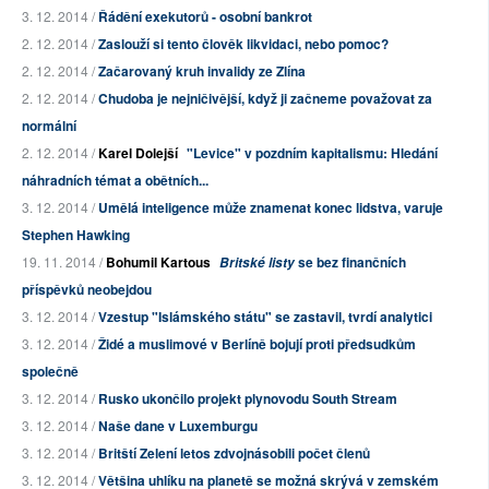
3. 12. 2014 /
Řádění exekutorů - osobní bankrot
2. 12. 2014 /
Zaslouží si tento člověk likvidaci, nebo pomoc?
2. 12. 2014 /
Začarovaný kruh invalidy ze Zlína
2. 12. 2014 /
Chudoba je nejničivější, když ji začneme považovat za
normální
2. 12. 2014 /
Karel Dolejší
"Levice" v pozdním kapitalismu: Hledání
náhradních témat a obětních...
3. 12. 2014 /
Umělá inteligence může znamenat konec lidstva, varuje
Stephen Hawking
19. 11. 2014 /
Bohumil Kartous
se bez finančních
Britské listy
příspěvků neobejdou
3. 12. 2014 /
Vzestup "Islámského státu" se zastavil, tvrdí analytici
3. 12. 2014 /
Židé a muslimové v Berlíně bojují proti předsudkům
společně
3. 12. 2014 /
Rusko ukončilo projekt plynovodu South Stream
3. 12. 2014 /
Naše dane v Luxemburgu
3. 12. 2014 /
Britští Zelení letos zdvojnásobili počet členů
3. 12. 2014 /
Většina uhlíku na planetě se možná skrývá v zemském