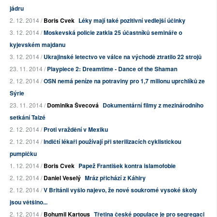
jádru
2. 12. 2014 /
Boris Cvek
Léky mají také pozitivní vedlejší účinky
3. 12. 2014 /
Moskevská policie zatkla 25 účastníků semináře o
kyjevském majdanu
3. 12. 2014 /
Ukrajinské letectvo ve válce na východě ztratilo 22 strojů
23. 11. 2014 /
Playpiece 2: Dreamtime - Dance of the Shaman
2. 12. 2014 /
OSN nemá peníze na potraviny pro 1,7 milionu uprchlíků ze
Sýrie
23. 11. 2014 /
Dominika Švecová
Dokumentární filmy z mezinárodního
setkání Taizé
2. 12. 2014 /
Proti vraždění v Mexiku
2. 12. 2014 /
Indičtí lékaři používají při sterilizacích cyklistickou
pumpičku
1. 12. 2014 /
Boris Cvek
Papež František kontra islamofobie
2. 12. 2014 /
Daniel Veselý
Mráz přichází z Káhiry
2. 12. 2014 /
V Británii vyšlo najevo, že nové soukromé vysoké školy
jsou většino...
2. 12. 2014 /
Bohumil Kartous
Třetina české populace je pro segregaci