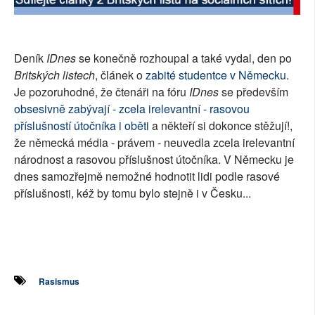
SOCIÁLNÍ SÍTĚ
RUBRIKY
Deník
IDnes
se konečně rozhoupal a také vydal, den po
Britských listech
, článek o
zabité studentce v Německu
.
PLNÁ VERZE STRÁNEK
Je pozoruhodné, že čtenáři na fóru
IDnes
se především
obsesivně zabývají - zcela irelevantní - rasovou
příslušností útočníka i oběti
a někteří si dokonce stěžují!,
že německá média - právem - neuvedla zcela irelevantní
národnost a rasovou příslušnost útočníka. V Německu je
dnes samozřejmě nemožné hodnotit lidi podle rasové
příslušnosti, kéž by tomu bylo stejně i v Česku...
Rasismus