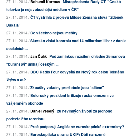
27. 11. 2014 /
Bohumil Kartous
Místopředseda Rady ČT: "Česká
televize je nejsvobodnější médium v ČR"
27. 11. 2014 /
ČT vystřihla z projevu Miloše Zemana slova "Zdeněk
Bakala"
27. 11. 2014 /
Co všechno nejsou mešity
27. 11. 2014 /
Skotsko získá kontrolu nad 14 miliardami liber z daní a
sociálních ...
27. 11. 2014 /
Jan Čulík
Pod záminkou rozčilení ohledně Zemanova
"buranství" unikají českým ...
27. 11. 2014 /
BBC Radio Four odvysílá na Nový rok celou Tolstého
Vojnu a mír
27. 11. 2014 /
Zkoušky vakcíny proti ebole jsou "slibné"
27. 11. 2014 /
Běloruský prezident kritizuje ruská omezení ve
vzájemném obchodě
27. 11. 2014 /
Daniel Veselý
28 nevinných životů za jednoho
podezřelého teroristu
27. 11. 2014 /
Proč podporují Angličané euroskeptické extremisty?
27. 11. 2014 /
Euroskeptická strana UKIP: Děti narozené