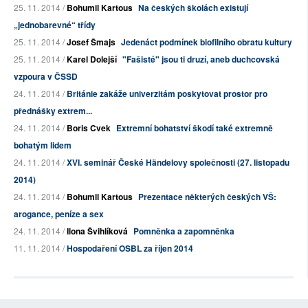
25. 11. 2014 /
Bohumil Kartous
Na českých školách existují
„jednobarevné“ třídy
25. 11. 2014 /
Josef Šmajs
Jedenáct podmínek biofilního obratu kultury
25. 11. 2014 /
Karel Dolejší
"Fašisté" jsou ti druzí, aneb duchcovská
vzpoura v ČSSD
24. 11. 2014 /
Británie zakáže univerzitám poskytovat prostor pro
přednášky extrem...
24. 11. 2014 /
Boris Cvek
Extremní bohatství škodí také extremně
bohatým lidem
24. 11. 2014 /
XVI. seminář České Händelovy společnosti (27. listopadu
2014)
24. 11. 2014 /
Bohumil Kartous
Prezentace některých českých VŠ:
arogance, peníze a sex
24. 11. 2014 /
Ilona Švihlíková
Pomněnka a zapomněnka
11. 11. 2014 /
Hospodaření OSBL za říjen 2014