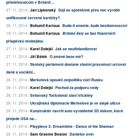
přistěhovalcům v Británii ...
27. 11. 2014 /
Jan Lipšanský
Dají se spontánně přes noc vyrobit
unifikované červené kartičky?
26. 11. 2014 /
Bohumil Kartous
Bude-li anomie, bude bezdomovectví
19. 11. 2014 /
Bohumil Kartous
se bez finančních
Britské listy
příspěvků neobejdou
27. 11. 2014 /
Karel Dolejší
Jak se neufinlandizovat
27. 11. 2014 /
Jiří Bátěk
O změně beze mě?
27. 11. 2014 /
Skotský parlament dostane vlastní pravomoci určovat
daně a sociální...
26. 11. 2014 /
Merkelová opouští
vůči Rusku
ostpolitiku
26. 11. 2014 /
Karel Dolejší
Pochod za podporu vedy
26. 11. 2014 /
Svitavský Točkolotoč slaví třicátiny
26. 11. 2014 /
Ukrajinská diplomacie Merkelové je ve slepé uličce
26. 11. 2014 /
Konstruktér navrhl auto vyrobitelné 3D tiskem, které
přejede USA na...
23. 11. 2014 /
Playpiece 2: Dreamtime - Dance of the Shaman
26. 11. 2014 /
Sam Graeme Beaton
Danielův svět