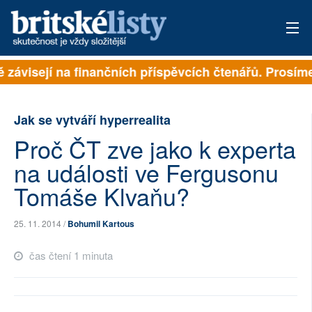
ě závisejí na finančních příspěvcích čtenářů. Prosíme,
PŘIHLÁSIT
AKTUÁLNÍ VYDÁNÍ
Jak se vytváří hyperrealita
ARCHIV
Proč ČT zve jako k experta
na události ve Fergusonu
ROZHOVORY
Tomáše Klvaňu?
TÉMATA
25. 11. 2014 /
Bohumil Kartous
NEJČTENĚJŠÍ ZA 7 DNÍ
čas čtení 1 minuta
AUTOŘI
PŘÍSPĚVKY NA PROVOZ