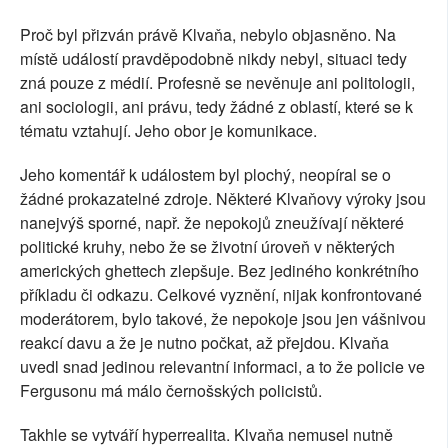
Proč byl přizván právě Klvaňa, nebylo objasněno. Na
místě událostí pravděpodobně nikdy nebyl, situaci tedy
zná pouze z médií. Profesně se nevěnuje ani politologii,
ani sociologii, ani právu, tedy žádné z oblastí, které se k
tématu vztahují. Jeho obor je komunikace.
Jeho komentář k událostem byl plochý, neopíral se o
žádné prokazatelné zdroje. Některé Klvaňovy výroky jsou
nanejvýš sporné, např. že nepokojů zneužívají některé
politické kruhy, nebo že se životní úroveň v některých
amerických ghettech zlepšuje. Bez jediného konkrétního
příkladu či odkazu. Celkové vyznění, nijak konfrontované
moderátorem, bylo takové, že nepokoje jsou jen vášnivou
reakcí davu a že je nutno počkat, až přejdou. Klvaňa
uvedl snad jedinou relevantní informaci, a to že policie ve
Fergusonu má málo černošských policistů.
Takhle se vytváří hyperrealita. Klvaňa nemusel nutně