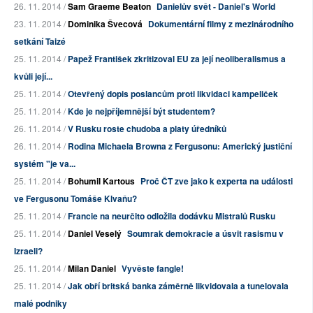
26. 11. 2014 /
Sam Graeme Beaton
Danielův svět - Daniel's World
23. 11. 2014 /
Dominika Švecová
Dokumentární filmy z mezinárodního
setkání Taizé
25. 11. 2014 /
Papež František zkritizoval EU za její neoliberalismus a
kvůli její...
25. 11. 2014 /
Otevřený dopis poslancům proti likvidaci kampeliček
25. 11. 2014 /
Kde je nejpříjemnější být studentem?
26. 11. 2014 /
V Rusku roste chudoba a platy úředníků
26. 11. 2014 /
Rodina Michaela Browna z Fergusonu: Americký justiční
systém "je va...
25. 11. 2014 /
Bohumil Kartous
Proč ČT zve jako k experta na události
ve Fergusonu Tomáše Klvaňu?
25. 11. 2014 /
Francie na neurčito odložila dodávku Mistralů Rusku
25. 11. 2014 /
Daniel Veselý
Soumrak demokracie a úsvit rasismu v
Izraeli?
25. 11. 2014 /
Milan Daniel
Vyvěste fangle!
25. 11. 2014 /
Jak obří britská banka záměrně likvidovala a tunelovala
malé podniky