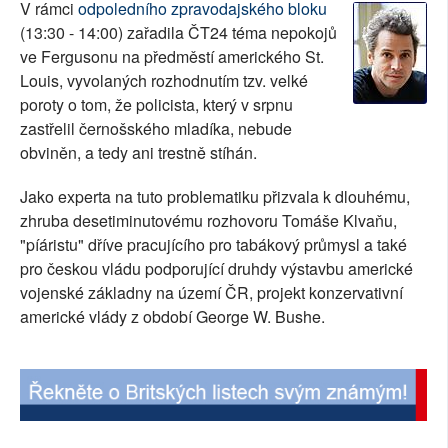
V rámci
odpoledního zpravodajského bloku
SOCIÁLNÍ SÍTĚ
(13:30 - 14:00) zařadila ČT24 téma nepokojů
ve Fergusonu na předměstí amerického St.
RUBRIKY
Louis, vyvolaných rozhodnutím tzv. velké
poroty o tom, že policista, který v srpnu
PLNÁ VERZE STRÁNEK
zastřelil černošského mladíka, nebude
obviněn, a tedy ani trestně stíhán.
Jako experta na tuto problematiku přizvala k dlouhému,
zhruba desetiminutovému rozhovoru Tomáše Klvaňu,
"píáristu" dříve pracujícího pro tabákový průmysl a také
pro českou vládu podporující druhdy výstavbu americké
vojenské základny na území ČR, projekt konzervativní
americké vlády z období George W. Bushe.