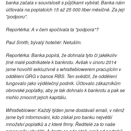
banka začala v souvislosti s půjčkami vybírat. Banka nám
účtovala na poplatcích 15 až 25 000 liber měsíčně. Za její
"podporu".
Reportérka: A v čem spočívala ta "podpora"?
Paul Smith, bývalý hoteliér: Netuším.
Reportérka: Banka popírá, že dohnala tyto či jakékoliv
jiné malé podnikatele k bankrotu. Avšak v únoru 2014
jsme hovořili exkluzivně s whistleblowerem pracujícím v
oddělení GRG v bance RBS. Ten svědčil, že oddělení
fungovalo jako výdělečný podnik. Účtovalo zákazníkům
obrovské poplatky, aby je tak dohnalo k bankrotu a pak se
mohlo zmocnit jejich kapitálu.
Whistleblower: Každý týden jsme dostávali email, v němž
jsme byli informováni, kdo získal pro banku největší
množství poplatků a z které firmy. Ředitelé za to naše