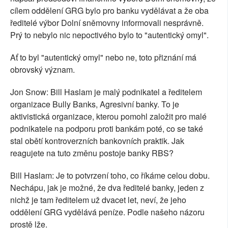
cílem oddělení GRG bylo pro banku vydělávat a že oba
ředitelé výbor Dolní sněmovny informovali nesprávně.
Prý to nebylo nic nepoctivého bylo to "autentický omyl".
Ať to byl "autentický omyl" nebo ne, toto přiznání má
obrovský význam.
Jon Snow: Bill Haslam je malý podnikatel a ředitelem
organizace Bully Banks, Agresivní banky. To je
aktivistická organizace, kterou pomohl založit pro malé
podnikatele na podporu proti bankám poté, co se také
stal obětí kontroverzních bankovních praktik. Jak
reagujete na tuto změnu postoje banky RBS?
Bill Haslam: Je to potvrzení toho, co říkáme celou dobu.
Nechápu, jak je možné, že dva ředitelé banky, jeden z
nichž je tam ředitelem už dvacet let, neví, že jeho
oddělení GRG vydělává peníze. Podle našeho názoru
prostě lže.