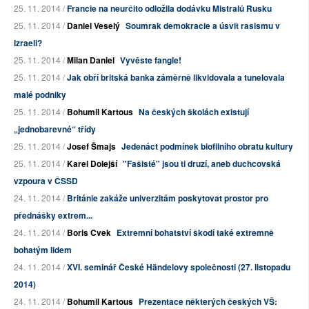
25. 11. 2014 /
Francie na neurčito odložila dodávku Mistralů Rusku
25. 11. 2014 /
Daniel Veselý
Soumrak demokracie a úsvit rasismu v
Izraeli?
25. 11. 2014 /
Milan Daniel
Vyvěste fangle!
25. 11. 2014 /
Jak obří britská banka záměrně likvidovala a tunelovala
malé podniky
25. 11. 2014 /
Bohumil Kartous
Na českých školách existují
„jednobarevné“ třídy
25. 11. 2014 /
Josef Šmajs
Jedenáct podmínek biofilního obratu kultury
25. 11. 2014 /
Karel Dolejší
"Fašisté" jsou ti druzí, aneb duchcovská
vzpoura v ČSSD
24. 11. 2014 /
Británie zakáže univerzitám poskytovat prostor pro
přednášky extrem...
24. 11. 2014 /
Boris Cvek
Extremní bohatství škodí také extremně
bohatým lidem
24. 11. 2014 /
XVI. seminář České Händelovy společnosti (27. listopadu
2014)
24. 11. 2014 /
Bohumil Kartous
Prezentace některých českých VŠ: