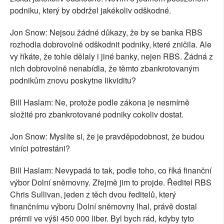
podniku, který by obdržel jakékoliv odškodné.
Jon Snow: Nejsou žádné důkazy, že by se banka RBS
rozhodla dobrovolně odškodnit podniky, které zničila. Ale
vy říkáte, že tohle dělaly i jiné banky, nejen RBS. Žádná z
nich dobrovolně nenabídla, že těmto zbankrotovaným
podnikům znovu poskytne likviditu?
Bill Haslam: Ne, protože podle zákona je nesmírně
složité pro zbankrotované podniky cokoliv dostat.
Jon Snow: Myslíte si, že je pravděpodobnost, že budou
viníci potrestáni?
Bill Haslam: Nevypadá to tak, podle toho, co říká finanční
výbor Dolní sněmovny. Zřejmě jim to projde. Ředitel RBS
Chris Sullivan, jeden z těch dvou ředitelů, který
finančnímu výboru Dolní sněmovny lhal, právě dostal
prémii ve výši 450 000 liber. Byl bych rád, kdyby tyto