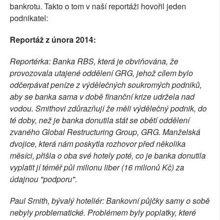
bankrotu. Takto o tom v naší reportáži hovořil jeden
podnikatel:
Reportáž z února 2014:
Reportérka: Banka RBS, která je obviňována, že
provozovala utajené oddělení GRG, jehož cílem bylo
odčerpávat peníze z výdělečných soukromých podniků,
aby se banka sama v době finanční krize udržela nad
vodou. Smithovi zdůrazňují že měli výdělečný podnik, do
té doby, než je banka donutila stát se obětí oddělení
zvaného Global Restructuring Group, GRG. Manželská
dvojice, která nám poskytla rozhovor před několika
měsíci, přišla o oba své hotely poté, co je banka donutila
vyplatit jí téměř půl milionu liber (16 milionů Kč) za
údajnou "podporu".
Paul Smith, bývalý hoteliér: Bankovní půjčky samy o sobě
nebyly problematické. Problémem byly poplatky, které