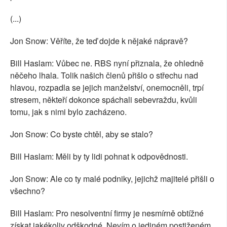
(...)
Jon Snow: Věříte, že teď dojde k nějaké nápravě?
Bill Haslam: Vůbec ne. RBS nyní přiznala, že ohledně
něčeho lhala. Tolik našich členů přišlo o střechu nad
hlavou, rozpadla se jejich manželství, onemocněli, trpí
stresem, někteří dokonce spáchali sebevraždu, kvůli
tomu, jak s nimi bylo zacházeno.
Jon Snow: Co byste chtěl, aby se stalo?
Bill Haslam: Měli by ty lidi pohnat k odpovědnosti.
Jon Snow: Ale co ty malé podniky, jejichž majitelé přišli o
všechno?
Bill Haslam: Pro nesolventní firmy je nesmírně obtížné
získat jakékoliv odškodné. Nevím o jediném postiženém