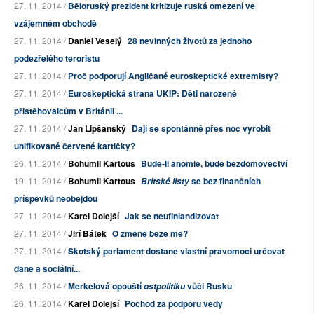
27. 11. 2014 /
Běloruský prezident kritizuje ruská omezení ve
vzájemném obchodě
27. 11. 2014 /
Daniel Veselý
28 nevinných životů za jednoho
podezřelého teroristu
27. 11. 2014 /
Proč podporují Angličané euroskeptické extremisty?
27. 11. 2014 /
Euroskeptická strana UKIP: Děti narozené
přistěhovalcům v Británii ...
27. 11. 2014 /
Jan Lipšanský
Dají se spontánně přes noc vyrobit
unifikované červené kartičky?
26. 11. 2014 /
Bohumil Kartous
Bude-li anomie, bude bezdomovectví
19. 11. 2014 /
Bohumil Kartous
se bez finančních
Britské listy
příspěvků neobejdou
27. 11. 2014 /
Karel Dolejší
Jak se neufinlandizovat
27. 11. 2014 /
Jiří Bátěk
O změně beze mě?
27. 11. 2014 /
Skotský parlament dostane vlastní pravomoci určovat
daně a sociální...
26. 11. 2014 /
Merkelová opouští
vůči Rusku
ostpolitiku
26. 11. 2014 /
Karel Dolejší
Pochod za podporu vedy