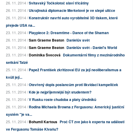
26. 11. 2014 /
Svitavský Točkolotoč slaví třicátiny
26. 11. 2014 /
Ukrajinská diplomacie Merkelové je ve slepé uličce
26. 11. 2014 /
Konstruktér navrhl auto vyrobitelné 3D tiskem, které
přejede USA na...
23. 11. 2014 /
Playpiece 2: Dreamtime - Dance of the Shaman
26. 11. 2014 /
Sam Graeme Beaton
Danielův svět
26. 11. 2014 /
Sam Graeme Beaton
Danielův svět - Daniel's World
23. 11. 2014 /
Dominika Švecová
Dokumentární filmy z mezinárodního
setkání Taizé
25. 11. 2014 /
Papež František zkritizoval EU za její neoliberalismus a
kvůli její...
25. 11. 2014 /
Otevřený dopis poslancům proti likvidaci kampeliček
25. 11. 2014 /
Kde je nejpříjemnější být studentem?
26. 11. 2014 /
V Rusku roste chudoba a platy úředníků
26. 11. 2014 /
Rodina Michaela Browna z Fergusonu: Americký justiční
systém "je va...
25. 11. 2014 /
Bohumil Kartous
Proč ČT zve jako k experta na události
ve Fergusonu Tomáše Klvaňu?