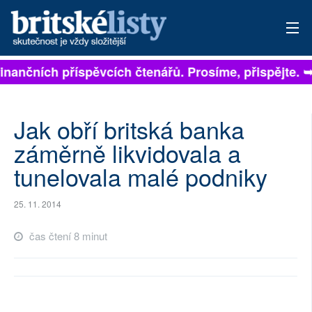
na finančních příspěvcích čtenářů. Prosíme, přispějte.
PŘIHLÁSIT
AKTUÁLNÍ VYDÁNÍ
Jak obří britská banka
ARCHIV
záměrně likvidovala a
tunelovala malé podniky
ROZHOVORY
TÉMATA
25. 11. 2014
NEJČTENĚJŠÍ ZA 7 DNÍ
čas čtení 8 minut
AUTOŘI
PŘÍSPĚVKY NA PROVOZ