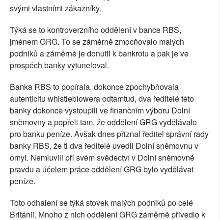
svými vlastními zákazníky.
Týká se to kontroverzního oddělení v bance RBS,
jménem GRG. To se záměrně zmocňovalo malých
podniků a záměrně je donutil k bankrotu a pak je ve
prospěch banky vytuneloval.
Banka RBS to popírala, dokonce zpochybňovala
autenticitu whistleblowera odtamtud, dva ředitelé této
banky dokonce vystoupili ve finančním výboru Dolní
sněmovny a popřeli tam, že oddělení GRG vydělávalo
pro banku peníze. Avšak dnes přiznal ředitel správní rady
banky RBS, že ti dva ředitelé uvedli Dolní sněmovnu v
omyl. Nemluvili při svém svědectví v Dolní sněmovně
pravdu a účelem práce oddělení GRG bylo vydělávat
peníze.
Toto odhalení se týká stovek malých podniků po celé
Británii. Mnoho z nich oddělení GRG záměrně přivedlo k