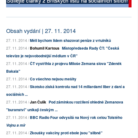
Obsah vydání | 27. 11. 2014
27. 11. 2014 /
Měli bychom lidem shazovat peníze z vrtulníků
27. 11. 2014 /
Bohumil Kartous
Místopředseda Rady ČT: "Česká
televize je nejsvobodnější médium v ČR"
27. 11. 2014 /
ČT vystřihla z projevu Miloše Zemana slova "Zdeněk
Bakala"
27. 11. 2014 /
Co všechno nejsou mešity
27. 11. 2014 /
Skotsko získá kontrolu nad 14 miliardami liber z daní a
sociálních ...
27. 11. 2014 /
Jan Čulík
Pod záminkou rozčilení ohledně Zemanova
"buranství" unikají českým ...
27. 11. 2014 /
BBC Radio Four odvysílá na Nový rok celou Tolstého
Vojnu a mír
27. 11. 2014 /
Zkoušky vakcíny proti ebole jsou "slibné"