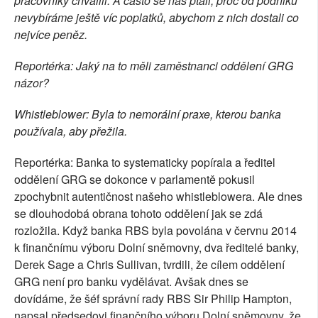
pracovníky chválili. A často se nás ptali, proč od podniků
nevybíráme ještě víc poplatků, abychom z nich dostali co
nejvíce peněz.
Reportérka: Jaký na to měli zaměstnanci oddělení GRG
názor?
Whistleblower: Byla to nemorální praxe, kterou banka
používala, aby přežila.
Reportérka: Banka to systematicky popírala a ředitel
oddělení GRG se dokonce v parlamentě pokusil
zpochybnit autentičnost našeho whistleblowera. Ale dnes
se dlouhodobá obrana tohoto oddělení jak se zdá
rozložila. Když banka RBS byla povolána v červnu 2014
k finančnímu výboru Dolní sněmovny, dva ředitelé banky,
Derek Sage a Chris Sullivan, tvrdili, že cílem oddělení
GRG není pro banku vydělávat. Avšak dnes se
dovídáme, že šéf správní rady RBS Sir Philip Hampton,
napsal předsedovi finančního výboru Dolní sněmovny, že