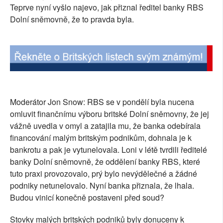
Teprve nyní vyšlo najevo, jak přiznal ředitel banky RBS
Dolní sněmovně, že to pravda byla.
Moderátor Jon Snow: RBS se v pondělí byla nucena
omluvit finančnímu výboru britské Dolní sněmovny, že jej
vážně uvedla v omyl a zatajila mu, že banka odebírala
financování malým britským podnikům, dohnala je k
bankrotu a pak je vytunelovala. Loni v létě tvrdili ředitelé
banky Dolní sněmovně, že oddělení banky RBS, které
tuto praxi provozovalo, prý bylo nevýdělečné a žádné
podniky netunelovalo. Nyní banka přiznala, že lhala.
Budou vinicí konečně postaveni před soud?
Stovky malých britských podniků byly donuceny k