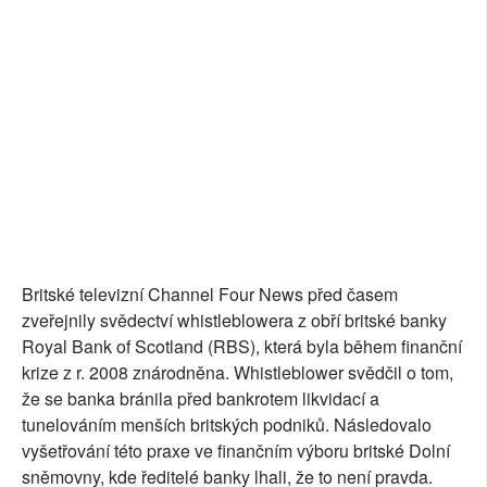
SOCIÁLNÍ SÍTĚ
RUBRIKY
PLNÁ VERZE STRÁNEK
Britské televizní Channel Four News před časem
zveřejnily svědectví whistleblowera z obří britské banky
Royal Bank of Scotland (RBS), která byla během finanční
krize z r. 2008 znárodněna. Whistleblower svědčil o tom,
že se banka bránila před bankrotem likvidací a
tunelováním menších britských podniků. Následovalo
vyšetřování této praxe ve finančním výboru britské Dolní
sněmovny, kde ředitelé banky lhali, že to není pravda.