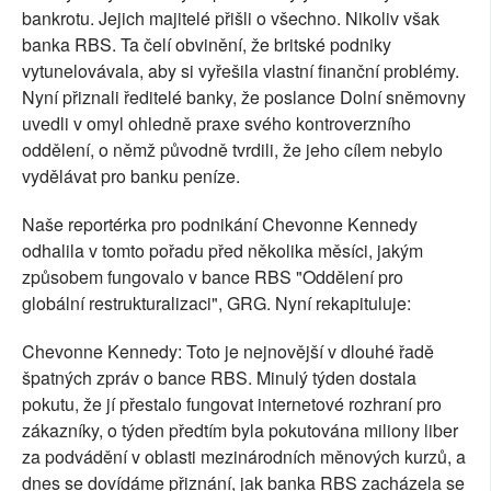
bankrotu. Jejich majitelé přišli o všechno. Nikoliv však
banka RBS. Ta čelí obvinění, že britské podniky
vytunelovávala, aby si vyřešila vlastní finanční problémy.
Nyní přiznali ředitelé banky, že poslance Dolní sněmovny
uvedli v omyl ohledně praxe svého kontroverzního
oddělení, o němž původně tvrdili, že jeho cílem nebylo
vydělávat pro banku peníze.
Naše reportérka pro podnikání Chevonne Kennedy
odhalila v tomto pořadu před několika měsíci, jakým
způsobem fungovalo v bance RBS "Oddělení pro
globální restrukturalizaci", GRG. Nyní rekapituluje:
Chevonne Kennedy: Toto je nejnovější v dlouhé řadě
špatných zpráv o bance RBS. Minulý týden dostala
pokutu, že jí přestalo fungovat internetové rozhraní pro
zákazníky, o týden předtím byla pokutována miliony liber
za podvádění v oblasti mezinárodních měnových kurzů, a
dnes se dovídáme přiznání, jak banka RBS zacházela se