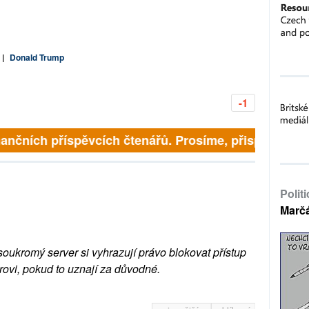
|
Donald Trump
-1
inančních příspěvcích čtenářů. Prosíme, přispějte. ➥
Polit
Marč
soukromý server si vyhrazují právo blokovat přístup
rovi, pokud to uznají za důvodné.