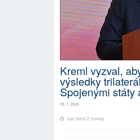
Kreml vyzval, ab
výsledky trilater
Spojenými státy 
28. 1. 2026
čas čtení 2 minuty