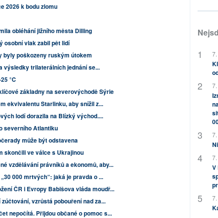
ce 2026 k bodu zlomu
ila obléhání jižního města Dilling
Nejsd
osobní vlak zabil pět lidí
7.
ry byly poškozeny ruským útokem
Kl
výsledky trilaterálních jednání se...
od
-25 °C
7.
klíčové základny na severovýchodě Sýrie
Iz
ekvivalentu Starlinku, aby snížil z...
na
si
ých lodí dorazila na Blízký východ....
0
o severního Atlantiku
7.
Počerady může být odstavena
Ni
skončili ve válce s Ukrajinou
7.
é vzdělávání právníků a ekonomů, aby...
V
sp
„30 000 mrtvých“: jaká je pravda o ...
pr
žení ČR i Evropy Babišova vláda moudř...
7.
zúčtování, vzrůstá pobouření nad za...
K
t nepočítá. Přijdou občané o pomoc s...