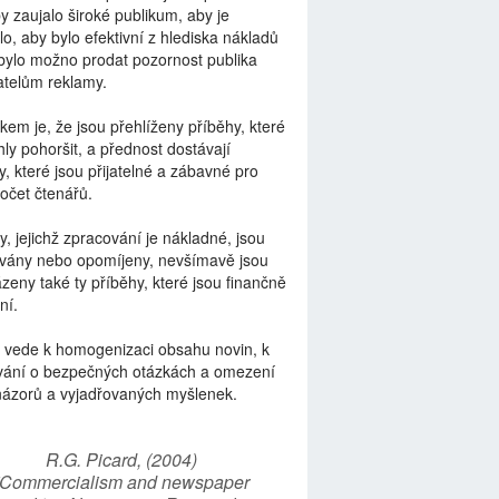
by zaujalo široké publikum, aby je
lo, aby bylo efektivní z hlediska nákladů
bylo možno prodat pozornost publika
telům reklamy.
kem je, že jsou přehlíženy příběhy, které
ly pohoršit, a přednost dostávají
y, které jsou přijatelné a zábavné pro
počet čtenářů.
y, jejichž zpracování je nákladné, jsou
vány nebo opomíjeny, nevšímavě jsou
zeny také ty příběhy, které jsou finančně
ní.
 vede k homogenizaci obsahu novin, k
vání o bezpečných otázkách a omezení
názorů a vyjadřovaných myšlenek.
R.G. Picard, (2004)
“Commercialism and newspaper