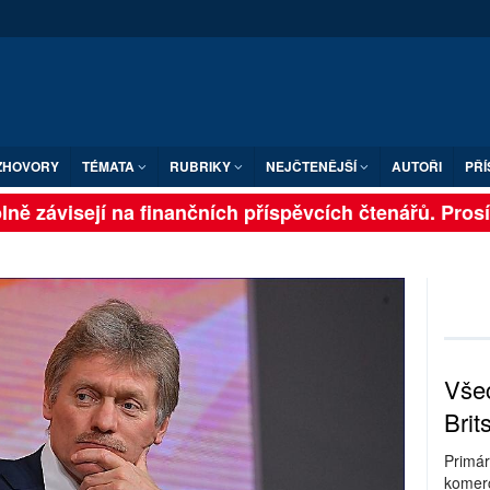
ZHOVORY
TÉMATA
RUBRIKY
NEJČTENĚJŠÍ
AUTOŘI
PŘÍ
ně závisejí na finančních příspěvcích čtenářů. Prosíme
Všec
Brit
Primár
komerc