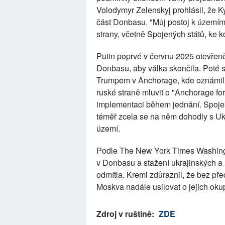
Volodymyr Zelenskyj prohlásil, že K
část Donbasu. "Můj postoj k územím
strany, včetně Spojených států, ke 
Putin poprvé v červnu 2025 otevřeně
Donbasu, aby válka skončila. Poté
Trumpem v Anchorage, kde oznámil 
ruské straně mluvit o "Anchorage fo
implementaci během jednání. Spojen
téměř zcela se na něm dohodly s Uk
území.
Podle The New York Times Washingto
v Donbasu a stažení ukrajinských a
odmítla. Kreml zdůraznil, že bez p
Moskva nadále usilovat o jejich oku
Zdroj v ruštině:
ZDE