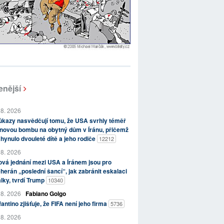
enější
 8. 2026
kazy nasvědčují tomu, že USA svrhly téměř
novou bombu na obytný dům v Íránu, přičemž
hynulo dvouleté dítě a jeho rodiče
12212
 8. 2026
vá jednání mezi USA a Íránem jsou pro
herán „poslední šancí“, jak zabránit eskalaci
lky, tvrdí Trump
10340
 8. 2026
Fabiano Golgo
fantino zjišťuje, že FIFA není jeho firma
5736
 8. 2026