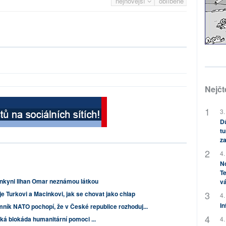
nejnovější
oblíbené
Nejčt
3.
Dů
tu
za
4.
No
Te
ankyni Ilhan Omar neznámou látkou
vá
e Turkovi a Macinkovi, jak se chovat jako chlap
4.
In
mník NATO pochopí, že v České republice rozhoduj...
ská blokáda humanitární pomoci ...
4.