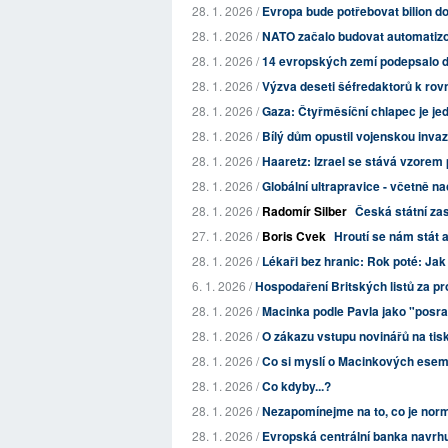
28. 1. 2026 /
Evropa bude potřebovat bilion do
28. 1. 2026 /
NATO začalo budovat automatizo
28. 1. 2026 /
14 evropských zemí podepsalo doh
28. 1. 2026 /
Výzva deseti šéfredaktorů k ro
28. 1. 2026 /
Gaza: Čtyřměsíční chlapec je jední
28. 1. 2026 /
Bílý dům opustil vojenskou invazi
28. 1. 2026 /
Haaretz: Izrael se stává vzorem 
28. 1. 2026 /
Globální ultrapravice - včetně nac
28. 1. 2026 /
Radomír Silber
Česká státní zast
27. 1. 2026 /
Boris Cvek
Hroutí se nám stát 
28. 1. 2026 /
Lékaři bez hranic: Rok poté: Jak 
6. 1. 2026 /
Hospodaření Britských listů za p
28. 1. 2026 /
Macinka podle Pavla jako "posr
28. 1. 2026 /
O zákazu vstupu novinářů na ti
28. 1. 2026 /
Co si myslí o Macinkových esem
28. 1. 2026 /
Co kdyby...?
28. 1. 2026 /
Nezapomínejme na to, co je norm
28. 1. 2026 /
Evropská centrální banka navrhuj