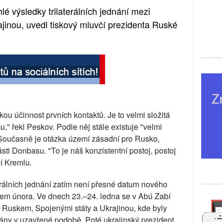
é výsledky trilaterálních jednání mezi
jinou, uvedl tiskový mluvčí prezidenta Ruské
ou účinnost prvních kontaktů. Je to velmi složitá
u," řekl Peskov. Podle něj stále existuje "velmi
. Současně je otázka území zásadní pro Rusko,
i Donbasu. "To je náš konzistentní postoj, postoj
í Kremlu.
terálních jednání zatím není přesné datum nového
tkem února. Ve dnech 23.–24. ledna se v Abú Zabí
zi Ruskem, Spojenými státy a Ukrajinou, kde byly
ny v uzavřené podobě. Poté ukrajinský prezident