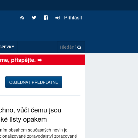
Přihlásit
SPĚVKY
, přispějte. ➥
OBJEDNAT PŘEDPLATNÉ
hno, vůči čemu jsou
ské listy opakem
ním obsahem současných novin je
ionalizované zpravodajství zpracované