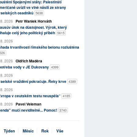
uštěni Spojenými státy: Palestinští
eričané uvízli ve vlně násilí ze strany
zraelských osadníků
5638
 8. 2026
Petr Waniek Horváth
ausův útok na důstojnost. Výrok, který
haluje celý jeho politický příběh
5615
 8. 2026
hada trvanlivosti římského betonu rozluštěna
526
 8. 2026
Oldřich Maděra
potřeba vody v JE Dukovany
4399
 8. 2026
raelské vraždění pokračuje. Řeky krve
4389
 8. 2026
Evropa v ceutském testu neuspěla“
4185
 8. 2026
Pavel Veleman
enda" mučí neviditelné... Pomoc!
3740
Týden
Měsíc
Rok
Vše