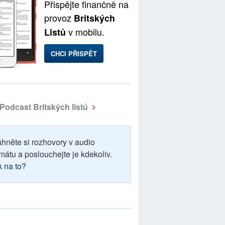
Přispějte finančně na
provoz
Britských
v mobilu.
Listů
CHCI PŘISPĚT
Podcast Britských listů
áhněte si rozhovory v audio
mátu a poslouchejte je kdekoliv.
k na to?