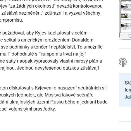
yjev "za žádných okolností" nevzdá kontrolovanou
 zůstává nezměněn," zdůraznil a vyzval všechny
kompromisu.
 požadoval, aby Kyjev kapituloval v celém
 se setkal s americkým prezidentem Donaldem
své podmínky ukončení nepřátelství. To umožnilo
rmuli" dohodnuté s Trumpem a trvat na její
é státy naopak vypracovaly vlastní mírový plán a
rajinou. Jedinou nevyřešenou otázkou zůstávají
St
n diskutoval s Kyjevem o nasazení neutrálních sil
for
 ruských jednotek, ale Moskva takové scénáře
Ja
ředání ukrajinských území Rusku během jednání bude
paci vojenskými prostředky.