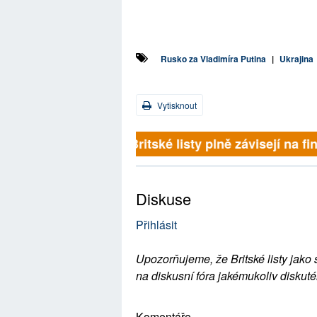
Rusko za Vladimíra Putina
|
Ukrajina
Vytisknout
Britské listy plně závisejí na f
Diskuse
Přihlásit
Upozorňujeme, že Britské listy jako 
na diskusní fóra jakémukoliv diskuté
Komentáře