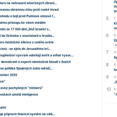
Op
larů na nahrazení amerických zbraní...
Am
vanou obrannou zónu proti ruské invazi
i
odu o boji proti Putinově stínové f...
7.
vnému přístupu ke všem médiím
Kl
od
m ze 17 000 dětí, jimž Izraelci v...
5.
 do Grónska v souvislosti s hrozbo...
Zá
pro fašistické šílence z celého světa
4
istů - se sjela do Jeruzaléma kri...
3.
upitelství vytrvale odmítají šetřit a stíhat vysoc...
S
a demokraté a experti náměsíčně bloudí v iluzích
4.
se politika Spojených států odráží...
Iz
rosinec 2025
4.
ava"
„
skovky pochybných "ministrů"
6.
"J
eskách umělá inteligence
ální
e připravit finanční systém na válk...