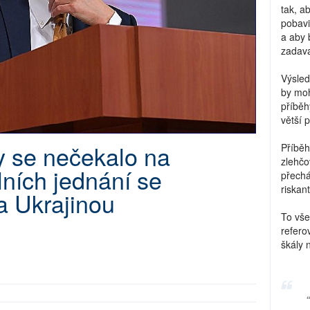
tak, a
pobavi
a aby 
zadava
Výsled
by moh
příběh
větší 
y se nečekalo na
Příběh
zlehčo
álních jednání se
přechá
riskant
a Ukrajinou
To vše
refero
škály 