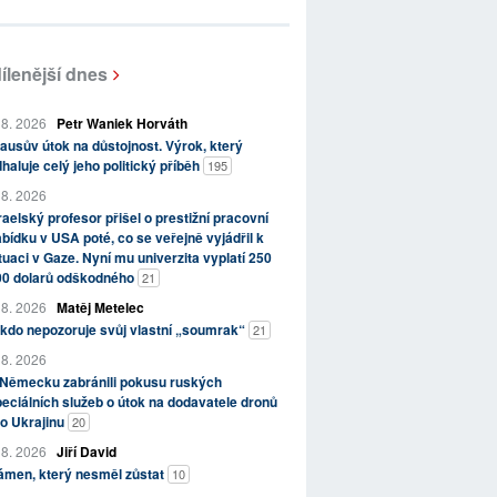
ílenější dnes
 8. 2026
Petr Waniek Horváth
ausův útok na důstojnost. Výrok, který
haluje celý jeho politický příběh
195
 8. 2026
raelský profesor přišel o prestižní pracovní
bídku v USA poté, co se veřejně vyjádřil k
tuaci v Gaze. Nyní mu univerzita vyplatí 250
00 dolarů odškodného
21
 8. 2026
Matěj Metelec
kdo nepozoruje svůj vlastní „soumrak“
21
 8. 2026
 Německu zabránili pokusu ruských
eciálních služeb o útok na dodavatele dronů
o Ukrajinu
20
 8. 2026
Jiří David
ámen, který nesměl zůstat
10