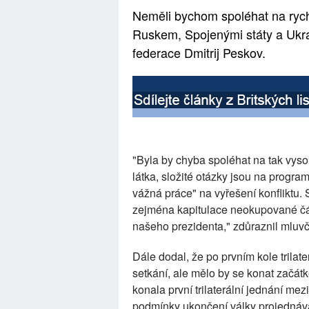
Neměli bychom spoléhat na rychl
Ruskem, Spojenými státy a Ukra
federace Dmitrij Peskov.
"Byla by chyba spoléhat na tak vysok
látka, složité otázky jsou na program
vážná práce" na vyřešení konfliktu
zejména kapitulace neokupované část
našeho prezidenta," zdůraznil mluvč
Dále dodal, že po prvním kole trila
setkání, ale mělo by se konat začá
konala první trilaterální jednání me
podmínky ukončení války projednává