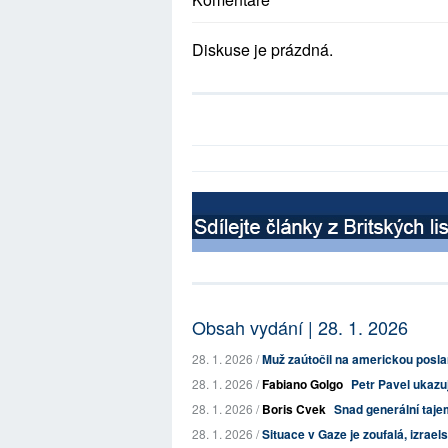
Diskuse je prázdná.
Obsah vydání | 28. 1. 2026
28. 1. 2026 /
Muž zaútočil na americkou posl
28. 1. 2026 /
Fabiano Golgo
Petr Pavel ukazuj
28. 1. 2026 /
Boris Cvek
Snad generální taje
28. 1. 2026 /
Situace v Gaze je zoufalá, izrael