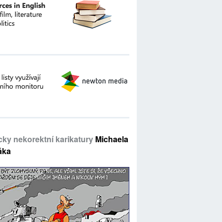
icky nekorektní karikatury
Michaela
áka