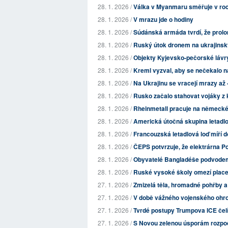
28. 1. 2026 /
Válka v Myanmaru směřuje v ro
28. 1. 2026 /
V mrazu jde o hodiny
28. 1. 2026 /
Súdánská armáda tvrdí, že prolom
28. 1. 2026 /
Ruský útok dronem na ukrajinský 
28. 1. 2026 /
Objekty Kyjevsko-pečorské láv
28. 1. 2026 /
Kreml vyzval, aby se nečekalo na 
28. 1. 2026 /
Na Ukrajinu se vracejí mrazy až 
28. 1. 2026 /
Rusko začalo stahovat vojáky z 
28. 1. 2026 /
Rheinmetall pracuje na německém 
28. 1. 2026 /
Americká útočná skupina letadlov
28. 1. 2026 /
Francouzská letadlová loď míří d
28. 1. 2026 /
ČEPS potvrzuje, že elektrárna 
28. 1. 2026 /
Obyvatelé Bangladéše podvodem 
28. 1. 2026 /
Ruské vysoké školy omezí placen
27. 1. 2026 /
Zmizelá těla, hromadné pohřby a 
27. 1. 2026 /
V době vážného vojenského ohro
27. 1. 2026 /
Tvrdé postupy Trumpova ICE čelí 
27. 1. 2026 /
S Novou zelenou úsporám rozpoče