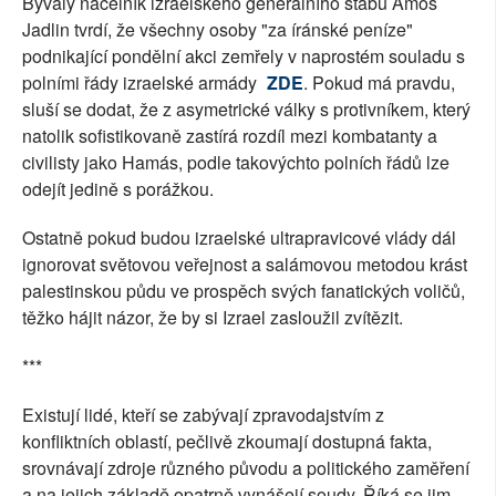
Bývalý náčelník izraelského generálního štábu Amos
Jadlin tvrdí, že všechny osoby "za íránské peníze"
podnikající pondělní akci zemřely v naprostém souladu s
polními řády izraelské armády
ZDE
. Pokud má pravdu,
sluší se dodat, že z asymetrické války s protivníkem, který
natolik sofistikovaně zastírá rozdíl mezi kombatanty a
civilisty jako Hamás, podle takovýchto polních řádů lze
odejít jedině s porážkou.
Ostatně pokud budou izraelské ultrapravicové vlády dál
ignorovat světovou veřejnost a salámovou metodou krást
palestinskou půdu ve prospěch svých fanatických voličů,
těžko hájit názor, že by si Izrael zasloužil zvítězit.
***
Existují lidé, kteří se zabývají zpravodajstvím z
konfliktních oblastí, pečlivě zkoumají dostupná fakta,
srovnávají zdroje různého původu a politického zaměření
a na jejich základě opatrně vynášejí soudy. Říká se jim