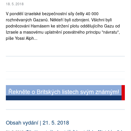
18. 5. 2018
V pondělí izraelské bezpečnostní síly čelily 40 000
rozhněvaných Gazanů. Někteří byli ozbrojeni. Všichni byli
podněcováni Hamásem ke stržení plotu oddělujícího Gazu od
Izraele a masovému uplatnění posvátného principu "návratu",
píše Yossi Alph...
Obsah vydání | 21. 5. 2018