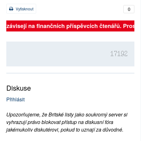
0
Vytisknout
ně závisejí na finančních příspěvcích čtenářů. Prosíme
17192
Diskuse
Přihlásit
Upozorňujeme, že Britské listy jako soukromý server si
vyhrazují právo blokovat přístup na diskusní fóra
jakémukoliv diskutérovi, pokud to uznají za důvodné.