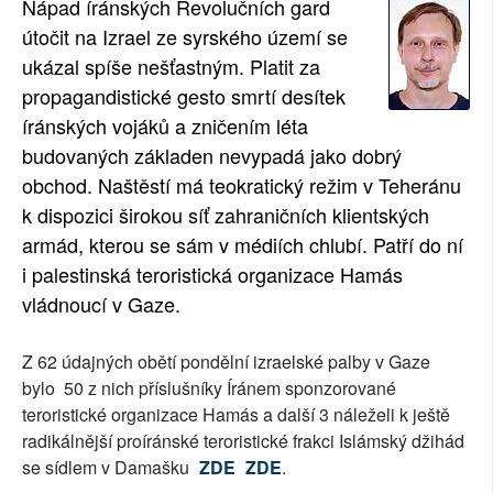
Nápad íránských Revolučních gard
SOCIÁLNÍ SÍTĚ
útočit na Izrael ze syrského území se
ukázal spíše nešťastným. Platit za
RUBRIKY
propagandistické gesto smrtí desítek
íránských vojáků a zničením léta
PLNÁ VERZE STRÁNEK
budovaných základen nevypadá jako dobrý
obchod. Naštěstí má teokratický režim v Teheránu
k dispozici širokou síť zahraničních klientských
armád, kterou se sám v médiích chlubí. Patří do ní
i palestinská teroristická organizace Hamás
vládnoucí v Gaze.
Z 62 údajných obětí pondělní izraelské palby v Gaze
bylo 50 z nich příslušníky Íránem sponzorované
teroristické organizace Hamás a další 3 náleželi k ještě
radikálnější proíránské teroristické frakci Islámský džihád
se sídlem v Damašku
ZDE
ZDE
.