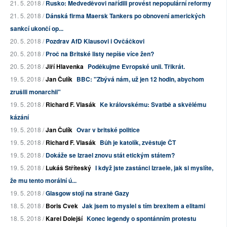
21. 5. 2018 /
Rusko: Medveděvovi nařídili provést nepopulární reformy
21. 5. 2018 /
Dánská firma Maersk Tankers po obnovení amerických
sankcí ukončí op...
20. 5. 2018 /
Pozdrav AfD Klausovi i Ovčáčkovi
20. 5. 2018 /
Proč na Britské listy nepíše více žen?
20. 5. 2018 /
Jiří Hlavenka
Poděkujme Evropské unii. Třikrát.
19. 5. 2018 /
Jan Čulík
BBC: "Zbývá nám, už jen 12 hodin, abychom
zrušili monarchii"
19. 5. 2018 /
Richard F. Vlasák
Ke královskému: Svatbě a skvělému
kázání
19. 5. 2018 /
Jan Čulík
Ovar v britské politice
19. 5. 2018 /
Richard F. Vlasák
Bůh je katolík, zvěstuje ČT
19. 5. 2018 /
Dokáže se Izrael znovu stát etickým státem?
19. 5. 2018 /
Lukáš Stříteský
I když jste zastánci Izraele, jak si myslíte,
že mu tento morální ú...
19. 5. 2018 /
Glasgow stojí na straně Gazy
18. 5. 2018 /
Boris Cvek
Jak jsem to myslel s tím brexitem a elitami
18. 5. 2018 /
Karel Dolejší
Konec legendy o spontánním protestu