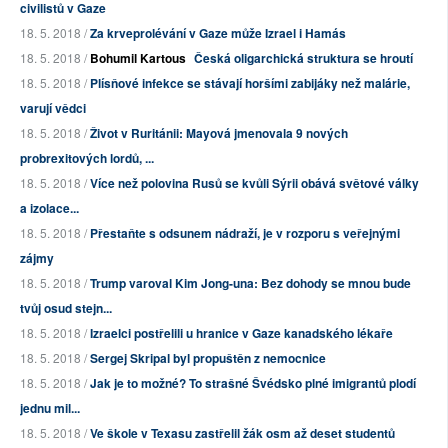
civilistů v Gaze
18. 5. 2018 /
Za krveprolévání v Gaze může Izrael i Hamás
18. 5. 2018 /
Bohumil Kartous
Česká oligarchická struktura se hroutí
18. 5. 2018 /
Plísňové infekce se stávají horšími zabijáky než malárie,
varují vědci
18. 5. 2018 /
Život v Ruritánii: Mayová jmenovala 9 nových
probrexitových lordů, ...
18. 5. 2018 /
Více než polovina Rusů se kvůli Sýrii obává světové války
a izolace...
18. 5. 2018 /
Přestaňte s odsunem nádraží, je v rozporu s veřejnými
zájmy
18. 5. 2018 /
Trump varoval Kim Jong-una: Bez dohody se mnou bude
tvůj osud stejn...
18. 5. 2018 /
Izraelci postřelili u hranice v Gaze kanadského lékaře
18. 5. 2018 /
Sergej Skripal byl propuštěn z nemocnice
18. 5. 2018 /
Jak je to možné? To strašné Švédsko plné imigrantů plodí
jednu mil...
18. 5. 2018 /
Ve škole v Texasu zastřelil žák osm až deset studentů