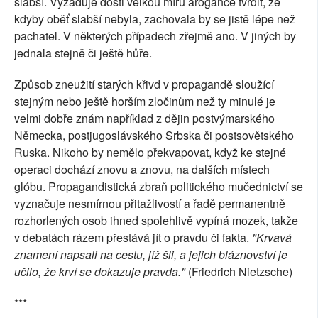
slabší. Vyžaduje dosti velkou míru arogance tvrdit, že
kdyby oběť slabší nebyla, zachovala by se jistě lépe než
pachatel. V některých případech zřejmě ano. V jiných by
jednala stejně či ještě hůře.
Způsob zneužití starých křivd v propagandě sloužící
stejným nebo ještě horším zločinům než ty minulé je
velmi dobře znám například z dějin postvýmarského
Německa, postjugoslávského Srbska či postsovětského
Ruska. Nikoho by nemělo překvapovat, když ke stejné
operaci dochází znovu a znovu, na dalších místech
glóbu. Propagandistická zbraň politického mučednictví se
vyznačuje nesmírnou přitažlivostí a řadě permanentně
rozhorlených osob ihned spolehlivě vypíná mozek, takže
v debatách rázem přestává jít o pravdu či fakta.
"Krvavá
znamení napsali na cestu, jíž šli, a jejich bláznovství je
učilo, že krví se dokazuje pravda."
(Friedrich Nietzsche)
***