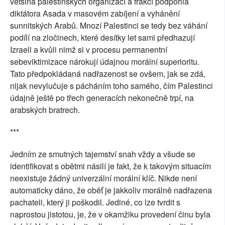
většina palestinských organizací a frakcí podpořila
diktátora Asada v masovém zabíjení a vyhánění
sunnitských Arabů. Mnozí Palestinci se tedy bez váhání
podílí na zločinech, které desítky let sami předhazují
Izraeli a kvůli nimž si v procesu permanentní
sebeviktimizace nárokují údajnou morální superioritu.
Tato předpokládaná nadřazenost se ovšem, jak se zdá,
nijak nevylučuje s pácháním toho samého, čím Palestinci
údajně ještě po třech generacích nekonečně trpí, na
arabských bratrech.
***
Jedním ze smutných tajemství snah vždy a všude se
identifikovat s obětmi násilí je fakt, že k takovým situacím
neexistuje žádný univerzální morální klíč. Nikde není
automaticky dáno, že oběť je jakkoliv morálně nadřazena
pachateli, který ji poškodil. Jediné, co lze tvrdit s
naprostou jistotou, je, že v okamžiku provedení činu byla