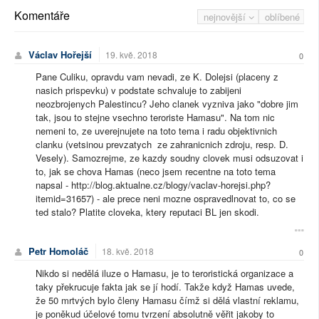
Komentáře
nejnovější
oblíbené
Václav Hořejší
19. kvě. 2018
0
Pane Culiku, opravdu vam nevadi, ze K. Dolejsi (placeny z
nasich prispevku) v podstate schvaluje to zabijeni
neozbrojenych Palestincu? Jeho clanek vyzniva jako "dobre jim
tak, jsou to stejne vsechno teroriste Hamasu". Na tom nic
nemeni to, ze uverejnujete na toto tema i radu objektivnich
clanku (vetsinou prevzatych ze zahranicnich zdroju, resp. D.
Vesely). Samozrejme, ze kazdy soudny clovek musi odsuzovat i
to, jak se chova Hamas (neco jsem recentne na toto tema
napsal - http://blog.aktualne.cz/blogy/vaclav-horejsi.php?
itemid=31657) - ale prece neni mozne ospravedlnovat to, co se
ted stalo? Platite cloveka, ktery reputaci BL jen skodi.
Petr Homoláč
18. kvě. 2018
0
Nikdo si nedělá iluze o Hamasu, je to teroristická organizace a
taky překrucuje fakta jak se jí hodí. Takže když Hamas uvede,
že 50 mrtvých bylo členy Hamasu čímž si dělá vlastní reklamu,
je poněkud účelové tomu tvrzení absolutně věřit jakoby to