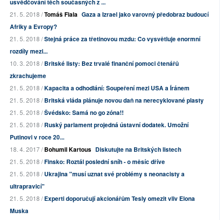
usvědčování těch současných z ...
21. 5. 2018 /
Tomáš Fiala
Gaza a Izrael jako varovný předobraz budoucí
Afriky a Evropy?
21. 5. 2018 /
Stejná práce za třetinovou mzdu: Co vysvětluje enormní
rozdíly mezi...
10. 3. 2018 /
Britské listy: Bez trvalé finanční pomoci čtenářů
zkrachujeme
21. 5. 2018 /
Kapacita a odhodlání: Soupeření mezi USA a Íránem
21. 5. 2018 /
Britská vláda plánuje novou daň na nerecyklované plasty
21. 5. 2018 /
Švédsko: Samá no go zóna!!
21. 5. 2018 /
Ruský parlament projedná ústavní dodatek. Umožní
Putinovi v roce 20...
18. 4. 2017 /
Bohumil Kartous
Diskutujte na Britských listech
21. 5. 2018 /
Finsko: Roztál poslední sníh - o měsíc dříve
21. 5. 2018 /
Ukrajina "musí uznat své problémy s neonacisty a
ultrapravicí"
21. 5. 2018 /
Experti doporučují akcionářům Tesly omezit vliv Elona
Muska