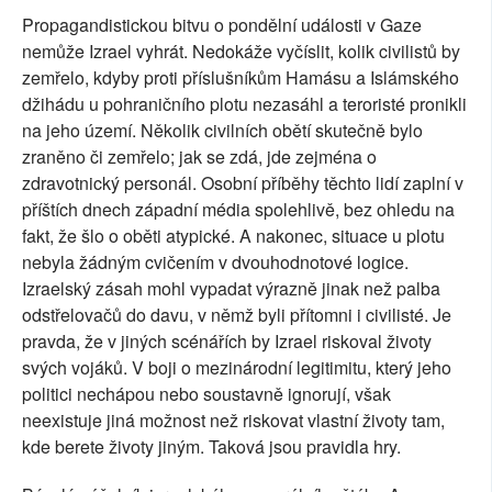
Propagandistickou bitvu o pondělní události v Gaze
nemůže Izrael vyhrát. Nedokáže vyčíslit, kolik civilistů by
zemřelo, kdyby proti příslušníkům Hamásu a Islámského
džihádu u pohraničního plotu nezasáhl a teroristé pronikli
na jeho území. Několik civilních obětí skutečně bylo
zraněno či zemřelo; jak se zdá, jde zejména o
zdravotnický personál. Osobní příběhy těchto lidí zaplní v
příštích dnech západní média spolehlivě, bez ohledu na
fakt, že šlo o oběti atypické. A nakonec, situace u plotu
nebyla žádným cvičením v dvouhodnotové logice.
Izraelský zásah mohl vypadat výrazně jinak než palba
odstřelovačů do davu, v němž byli přítomni i civilisté. Je
pravda, že v jiných scénářích by Izrael riskoval životy
svých vojáků. V boji o mezinárodní legitimitu, který jeho
politici nechápou nebo soustavně ignorují, však
neexistuje jiná možnost než riskovat vlastní životy tam,
kde berete životy jiným. Taková jsou pravidla hry.