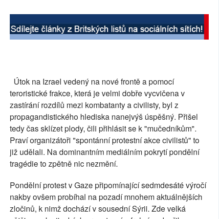
Útok na Izrael vedený na nové frontě a pomocí
teroristické frakce, která je velmi dobře vycvičena v
zastírání rozdílů mezi kombatanty a civilisty, byl z
propagandistického hlediska nanejvýš úspěšný. Přišel
tedy čas sklízet plody, čili přihlásit se k "mučedníkům".
Praví organizátoři "spontánní protestní akce civilistů" to
již udělali. Na dominantním mediálním pokrytí pondělní
tragédie to zpětně nic nezmění.
Pondělní protest v Gaze připomínající sedmdesáté výročí
nakby ovšem probíhal na pozadí mnohem aktuálnějších
zločinů, k nimž dochází v sousední Sýrii. Zde velká