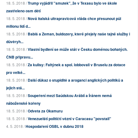
18. 5. 2018 /
Trump vyjádřil "smutek", že v Texasu bylo ve škole
zastřeleno osm dětí
18. 5. 2018 /
Nová italská ultrapravicová vláda chce přesunout půl
milionu lidí d...
18. 5. 2018 /
Babiš a Zeman, buldozery, které přejely naše tajné služby i
důvěryh...
18. 5. 2018 /
Vlastní bydlení se může stát v Česku doménou bohatých.
ČNB připravu...
18. 5. 2018 /
Za kulisy: Faltýnek a spol. lobbovali v Bruselu za dotace
pro velké...
18. 5. 2018 /
Další důkaz o stupiditě a aroganci anglických politiků a
jejich stá...
18. 5. 2018 /
Soupeření mezi Saúdskou Arábií a Íránem nemá
náboženské kořeny
18. 5. 2018 /
Odveta za Okamuru
18. 5. 2018 /
Venezuelští političtí vězni v Caracasu "povstali"
4. 5. 2018 /
Hospodaření OSBL v dubnu 2018