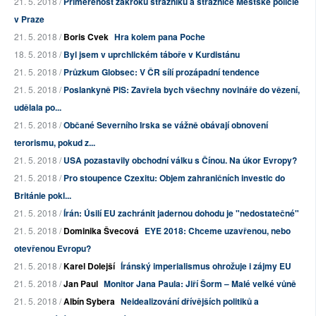
21. 5. 2018 /
Přiměřenost zákroku strážníků a strážnice Městské policie
v Praze
21. 5. 2018 /
Boris Cvek
Hra kolem pana Poche
18. 5. 2018 /
Byl jsem v uprchlickém táboře v Kurdistánu
21. 5. 2018 /
Průzkum Globsec: V ČR sílí prozápadní tendence
21. 5. 2018 /
Poslankyně PiS: Zavřela bych všechny novináře do vězení,
udělala po...
21. 5. 2018 /
Občané Severního Irska se vážně obávají obnovení
terorismu, pokud z...
21. 5. 2018 /
USA pozastavily obchodní válku s Čínou. Na úkor Evropy?
21. 5. 2018 /
Pro stoupence Czexitu: Objem zahraničních investic do
Británie pokl...
21. 5. 2018 /
Írán: Úsilí EU zachránit jadernou dohodu je "nedostatečné"
21. 5. 2018 /
Dominika Švecová
EYE 2018: Chceme uzavřenou, nebo
otevřenou Evropu?
21. 5. 2018 /
Karel Dolejší
Íránský imperialismus ohrožuje i zájmy EU
21. 5. 2018 /
Jan Paul
Monitor Jana Paula: Jiří Šorm – Malé velké vůně
21. 5. 2018 /
Albín Sybera
Neidealizování dřívějších politiků a