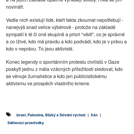
novináři.
Vedle nich existují lidé, kteří fakta zkoumat nepotřebují -
nanejvýš snad velice výběrově - protože na základě
sympatií k té či oné skupině a priori "vědí", co je správné
a co lživé, kdo má pravdu a kdo podvádí, kdo je v právu a
kdo v neprávu. To jsou aktivisté.
Konec legendy o spontánním protestu civilistů v Gaze
poskytl jednu z mála vzácných příležitostí sledovat, kdo
se věnuje žurnalistice a kdo jen publicistickému
aktivismu ve prospěch vlastního kmene.
Izrael, Palestina, Blízký a Střední východ
|
Írán
|
Sdělovací prostředky