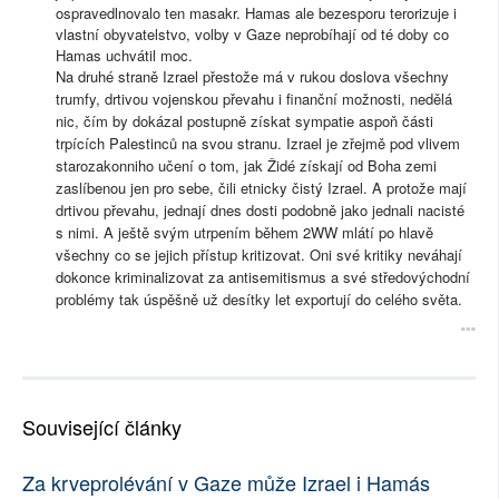
ospravedlnovalo ten masakr. Hamas ale bezesporu terorizuje i
vlastní obyvatelstvo, volby v Gaze neprobíhají od té doby co
Hamas uchvátil moc.
Na druhé straně Izrael přestože má v rukou doslova všechny
trumfy, drtivou vojenskou převahu i finanční možnosti, nedělá
nic, čím by dokázal postupně získat sympatie aspoň části
trpících Palestinců na svou stranu. Izrael je zřejmě pod vlivem
starozakonniho učení o tom, jak Židé získají od Boha zemi
zaslíbenou jen pro sebe, čili etnicky čistý Izrael. A protože mají
drtivou převahu, jednají dnes dosti podobně jako jednali nacisté
s nimi. A ještě svým utrpením během 2WW mlátí po hlavě
všechny co se jejich přístup kritizovat. Oni své kritiky neváhají
dokonce kriminalizovat za antisemitismus a své středovýchodní
problémy tak úspěšně už desítky let exportují do celého světa.
Související články
Za krveprolévání v Gaze může Izrael i Hamás