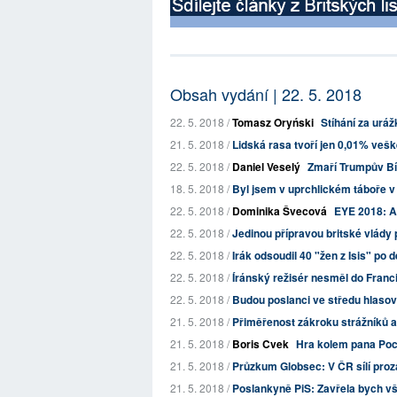
Obsah vydání | 22. 5. 2018
22. 5. 2018 /
Tomasz Oryński
Stíhání za uráž
21. 5. 2018 /
Lidská rasa tvoří jen 0,01% veške
22. 5. 2018 /
Daniel Veselý
Zmaří Trumpův Bí
18. 5. 2018 /
Byl jsem v uprchlickém táboře v
22. 5. 2018 /
Dominika Švecová
EYE 2018: Au
22. 5. 2018 /
Jedinou přípravou britské vlády pr
22. 5. 2018 /
Irák odsoudil 40 "žen z Isis" po
22. 5. 2018 /
Íránský režisér nesměl do Franci
22. 5. 2018 /
Budou poslanci ve středu hlasova
21. 5. 2018 /
Přiměřenost zákroku strážníků a
21. 5. 2018 /
Boris Cvek
Hra kolem pana Po
21. 5. 2018 /
Průzkum Globsec: V ČR sílí pro
21. 5. 2018 /
Poslankyně PiS: Zavřela bych vše