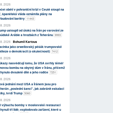
 8. 2026
čet obětí v pohraniční krizi v Ceutě stoupl na
, španělská vláda oznámila plány na
ybudování bariéry
11443
 8. 2026
ump ustoupil od útoků na Írán po varování ze
aúdské Arábie a hrozbách z Teheránu
9993
 8. 2026
Bohumil Kartous
acinka jako orwellovský pěšák trumpovské
titeze o demokracii (o skutečnosti)
7412
 8. 2026
kazy nasvědčují tomu, že USA svrhly téměř
novou bombu na obytný dům v Íránu, přičemž
hynulo dvouleté dítě a jeho rodiče
7251
 8. 2026
vá jednání mezi USA a Íránem jsou pro
herán „poslední šancí“, jak zabránit eskalaci
lky, tvrdí Trump
5060
 8. 2026
ři výbuchu bomby v moskevské restauraci
hynuli tři lidé; explodovalo zařízení, které u