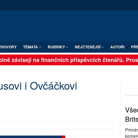
ZHOVORY
TÉMATA
RUBRIKY
NEJČTENĚJŠÍ
AUTOŘI
PŘÍ
lně závisejí na finančních příspěvcích čtenářů. Prosím
sovi i Ovčáčkovi
Všec
Brit
Primár
komerc