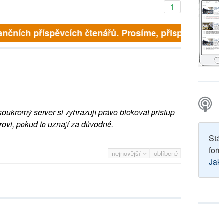
1
finančních příspěvcích čtenářů. Prosíme, přispějte. ➥
soukromý server si vyhrazují právo blokovat přístup
rovi, pokud to uznají za důvodné.
St
for
nejnovější
oblíbené
Ja