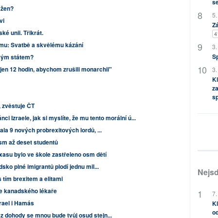
s
 žen?
5.
vi
Zá
é unii. Třikrát.
4
mu: Svatbě a skvělému kázání
3.
S
ckým státem?
en 12 hodin, abychom zrušili monarchii"
3.
Kl
za
s
, zvěstuje ČT
ánci Izraele, jak si myslíte, že mu tento morální ú...
ala 9 nových probrexitových lordů, ...
osm až deset studentů
xasu bylo ve škole zastřeleno osm dětí
sko plné imigrantů plodí jednu mil...
Nejsd
 tím brexitem a elitami
aze kanadského lékaře
7.
rael i Hamás
Kl
od
 dohody se mnou bude tvůj osud stejn...