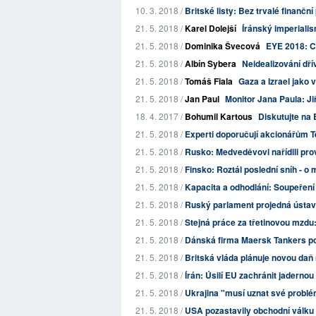
10. 3. 2018 /
Britské listy: Bez trvalé finanč
21. 5. 2018 /
Karel Dolejší
Íránský imperiali
21. 5. 2018 /
Dominika Švecová
EYE 2018: C
21. 5. 2018 /
Albín Sybera
Neidealizování dří
21. 5. 2018 /
Tomáš Fiala
Gaza a Izrael jako
21. 5. 2018 /
Jan Paul
Monitor Jana Paula: Ji
18. 4. 2017 /
Bohumil Kartous
Diskutujte na 
21. 5. 2018 /
Experti doporučují akcionářům T
21. 5. 2018 /
Rusko: Medveděvovi nařídili pro
21. 5. 2018 /
Finsko: Roztál poslední sníh - o 
21. 5. 2018 /
Kapacita a odhodlání: Soupeřen
21. 5. 2018 /
Ruský parlament projedná ústavn
21. 5. 2018 /
Stejná práce za třetinovou mzdu:
21. 5. 2018 /
Dánská firma Maersk Tankers po
21. 5. 2018 /
Britská vláda plánuje novou daň
21. 5. 2018 /
Írán: Úsilí EU zachránit jaderno
21. 5. 2018 /
Ukrajina "musí uznat své problém
21. 5. 2018 /
USA pozastavily obchodní válku