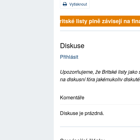
Vytisknout
Britské listy plně závisejí na 
Diskuse
Přihlásit
Upozorňujeme, že Britské listy jako 
na diskusní fóra jakémukoliv diskuté
Komentáře
Diskuse je prázdná.