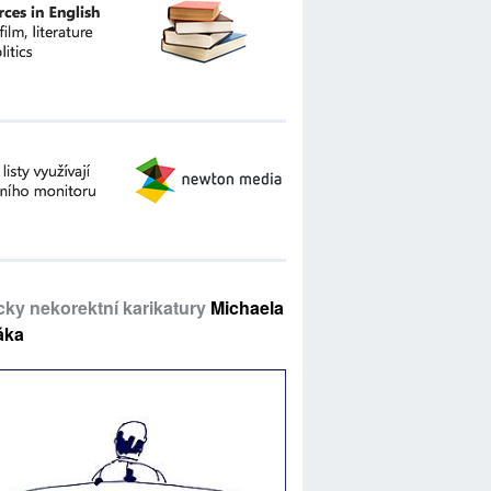
icky nekorektní karikatury
Michaela
áka