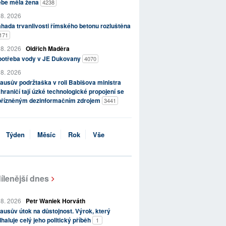
ebe měla žena
4238
 8. 2026
hada trvanlivosti římského betonu rozluštěna
171
 8. 2026
Oldřich Maděra
potřeba vody v JE Dukovany
4070
 8. 2026
ausův podržtaška v roli Babišova ministra
hraničí tají úzké technologické propojení se
přízněným dezinformačním zdrojem
3441
Týden
Měsíc
Rok
Vše
ílenější dnes
 8. 2026
Petr Waniek Horváth
ausův útok na důstojnost. Výrok, který
haluje celý jeho politický příběh
1