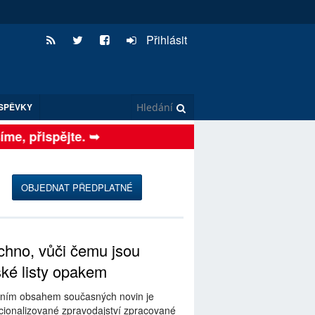
Přihlásit
SPĚVKY
e, přispějte. ➥
OBJEDNAT PŘEDPLATNÉ
hno, vůči čemu jsou
ské listy opakem
ním obsahem současných novin je
ionalizované zpravodajství zpracované