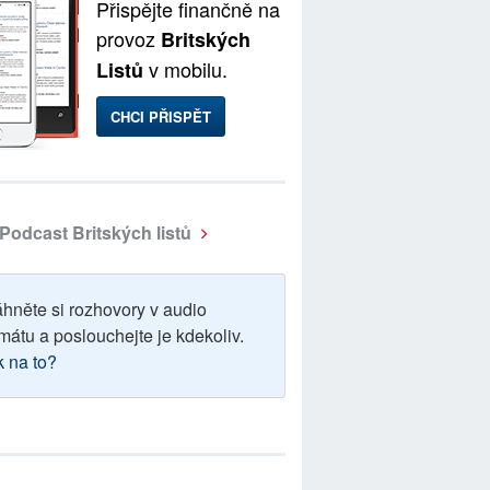
Přispějte finančně na
provoz
Britských
v mobilu.
Listů
CHCI PŘISPĚT
Podcast Britských listů
áhněte si rozhovory v audio
mátu a poslouchejte je kdekoliv.
k na to?