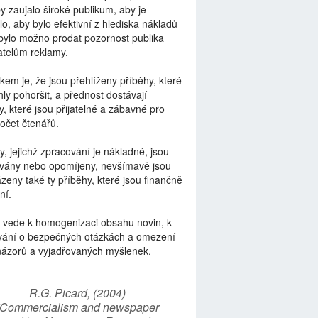
by zaujalo široké publikum, aby je
lo, aby bylo efektivní z hlediska nákladů
bylo možno prodat pozornost publika
telům reklamy.
kem je, že jsou přehlíženy příběhy, které
ly pohoršit, a přednost dostávají
y, které jsou přijatelné a zábavné pro
počet čtenářů.
y, jejichž zpracování je nákladné, jsou
vány nebo opomíjeny, nevšímavě jsou
zeny také ty příběhy, které jsou finančně
ní.
 vede k homogenizaci obsahu novin, k
vání o bezpečných otázkách a omezení
názorů a vyjadřovaných myšlenek.
R.G. Picard, (2004)
“Commercialism and newspaper