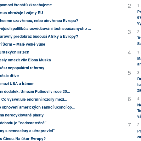
ní pomoci čtenářů zkrachujeme
1.
Po
smus ohrožuje i zájmy EU
67
hceme uzavřenou, nebo otevřenou Evropu?
v
vějších politiků a usvědčování těch současných z ...
2.
 varovný předobraz budoucí Afriky a Evropy?
Tr
S
ří Šorm – Malé velké vůně
Britských listech
1.
M
esly omezit vliv Elona Muska
an
vést nepopulární reformy
3.
měsíc dříve
Dů
í mezi USA a Íránem
tu
za
í dodatek. Umožní Putinovi v roce 20...
4.
 Co vysvětluje enormní rozdíly mezi...
No
 obnovení amerických sankcí ukončí op...
Te
 na nerecyklované plasty
vá
u dohodu je "nedostatečné"
2.
y s neonacisty a ultrapravicí"
P
za
 s Čínou. Na úkor Evropy?