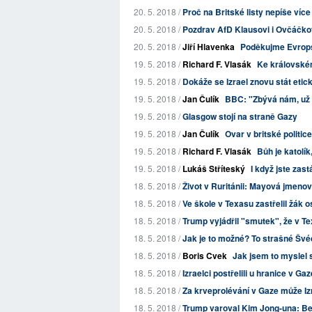
20. 5. 2018 /
Proč na Britské listy nepíše více
20. 5. 2018 /
Pozdrav AfD Klausovi i Ovčáčko
20. 5. 2018 /
Jiří Hlavenka
Poděkujme Evropsk
19. 5. 2018 /
Richard F. Vlasák
Ke královské
19. 5. 2018 /
Dokáže se Izrael znovu stát eti
19. 5. 2018 /
Jan Čulík
BBC: "Zbývá nám, už j
19. 5. 2018 /
Glasgow stojí na straně Gazy
19. 5. 2018 /
Jan Čulík
Ovar v britské politice
19. 5. 2018 /
Richard F. Vlasák
Bůh je katolík
19. 5. 2018 /
Lukáš Stříteský
I když jste zast
18. 5. 2018 /
Život v Ruritánii: Mayová jmenov
18. 5. 2018 /
Ve škole v Texasu zastřelil žák 
18. 5. 2018 /
Trump vyjádřil "smutek", že v Te
18. 5. 2018 /
Jak je to možné? To strašné Švéd
18. 5. 2018 /
Boris Cvek
Jak jsem to myslel s
18. 5. 2018 /
Izraelci postřelili u hranice v G
18. 5. 2018 /
Za krveprolévání v Gaze může Iz
18. 5. 2018 /
Trump varoval Kim Jong-una: Bez