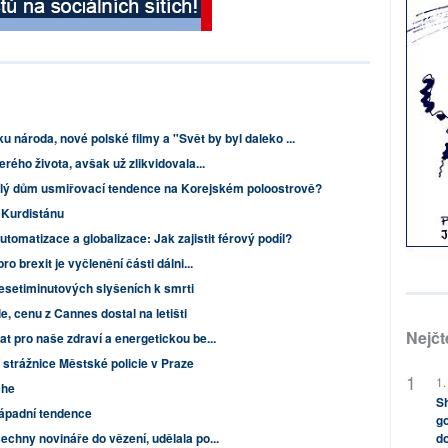
ku národa, nové polské filmy a "Svět by byl daleko ...
rého života, avšak už zlikvidovala...
lý dům usmiřovací tendence na Korejském poloostrově?
 Kurdistánu
tomatizace a globalizace: Jak zajistit férový podíl?
o brexit je vyčlenění části dálni...
 desetiminutových slyšeních k smrti
e, cenu z Cannes dostal na letišti
Nejčt
t pro naše zdraví a energetickou be...
 strážnice Městské policie v Praze
1.
che
Sh
západní tendence
go
chny novináře do vězení, udělala po...
do