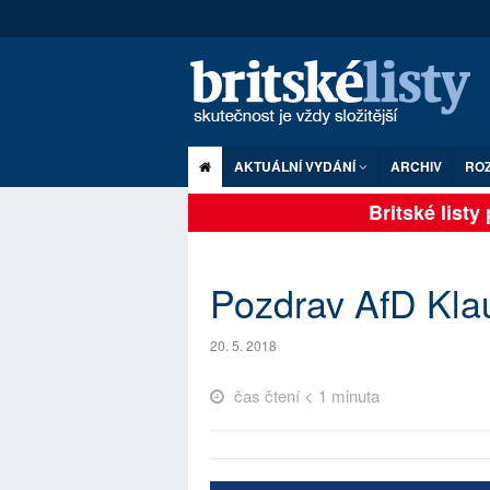
AKTUÁLNÍ VYDÁNÍ
ARCHIV
RO
Britské listy p
Pozdrav AfD Klau
20. 5. 2018
čas čtení < 1 minuta