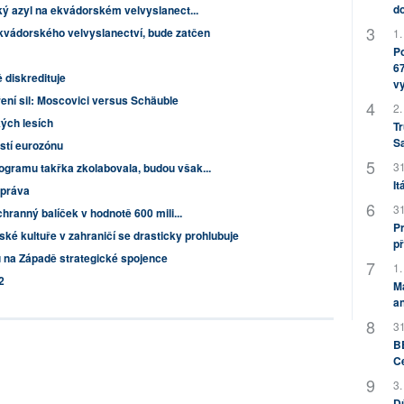
do
ký azyl na ekvádorském velvyslanect...
vádorského velvyslanectví, bude zatčen
1.
Po
67
 diskredituje
v
ní sil: Moscovici versus Schäuble
2.
ých lesích
Tr
S
stí eurozónu
31
gramu takřka zkolabovala, budou však...
It
 práva
31
chranný balíček v hodnotě 600 mili...
Pr
é kultuře v zahraničí se drasticky prohlubuje
př
na Západě strategické spojence
1.
2
M
an
31
BB
C
3.
Dů