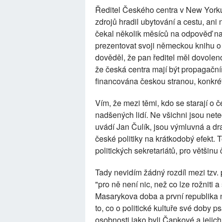
Ředitel Českého centra v New Yorku
zdrojů hradil ubytování a cestu, an
čekal několik měsíců na odpověď na
prezentovat svoji německou knihu o 
dověděl, že pan ředitel měl dovolen
že česká centra mají být propagační
financována českou stranou, konkrét
Vím, že mezi těmi, kdo se starají o 
nadšených lidí. Ne všichni jsou neteč
uvádí Jan Čulík, jsou výmluvná a dra
české politiky na krátkodobý efekt. 
politických sekretariátů, pro většinu
Tady nevidím žádný rozdíl mezi tzv. 
"pro ně není nic, než co lze rožniti 
Masarykova doba a první republika n
to, co o politické kultuře své doby 
osobnosti jako byli Čapkové a jejich