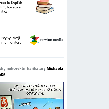
icky nekorektní karikatury
Michaela
áka