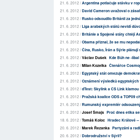
21. 6. 2012 /
Argentina potlačuje stávku v ro
21. 6. 2012 /
David Cameron uvažoval o zásahu
21. 6. 2012 /
Rusko odsoudilo Británii za jed
21. 6. 2012 /
Liga arabských států nevidí důvo
21. 6. 2012 /
Británie a Spojené státy chtějí A
21. 6. 2012 /
Obama přiznal, že se mu nepodaři
21. 6. 2012 /
Čína, Rusko, Írán a Sýrie plánuj
21. 6. 2012 /
Václav Dušek
Kde Bůh ne -líbal
21. 6. 2012 /
Milan Kozelka
Čtenářce Cosmop
21. 6. 2012 /
Egyptský stát omezuje demokra
21. 6. 2012 /
Oznámení výsledků egyptských v
21. 6. 2012 /
dTest: Skylink a CS Link klamou 
21. 6. 2012 /
Pražská koalice ODS a TOP09 ch
21. 6. 2012 /
Rumunský expremiér odsouzený z
21. 6. 2012 /
Josef Šmajs
Proč dnes etika s
18. 6. 2012 /
Tomáš Koloc
Hradec Králové --
20. 6. 2012 /
Marek Řezanka
Partyzáni a rad
20. 6. 2012 /
Dobrodružství v Sýrii?