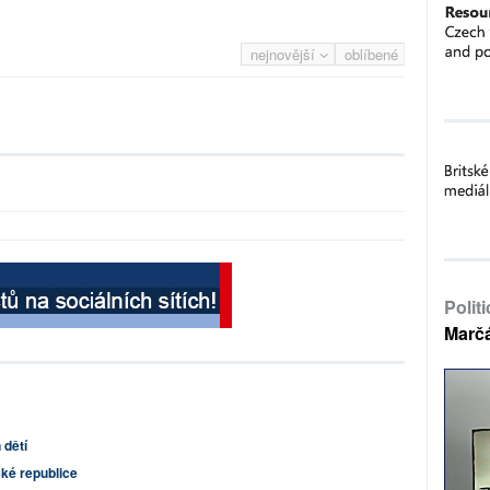
nejnovější
oblíbené
Polit
Marč
 dětí
ské republice