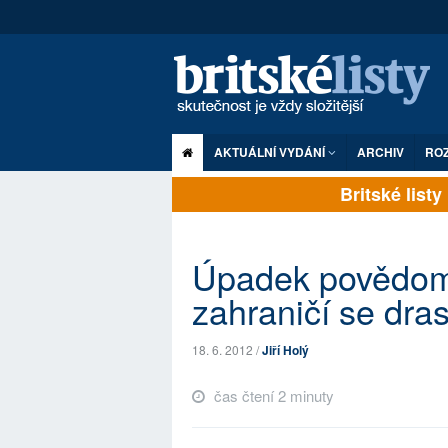
AKTUÁLNÍ VYDÁNÍ
ARCHIV
RO
Britské listy p
Úpadek povědomí
zahraničí se dras
18. 6. 2012 /
Jiří Holý
čas čtení 2 minuty