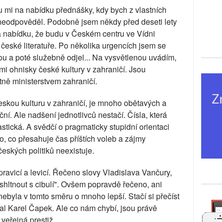
 mi na nabídku přednášky, kdy bych z vlastních
i neodpověděl. Podobně jsem někdy před deseti lety
 nabídku, že budu v Českém centru ve Vídni
české literatuře. Po několika urgencích jsem se
ou a poté služebně odjel... Na vysvětlenou uvádím,
mi ohnisky české kultury v zahraničí. Jsou
ně ministerstvem zahraničí.
českou kulturu v zahraničí, je mnoho obětavých a
ní. Ale nadšení jednotlivců nestačí. Čísla, která
stická. A svědčí o pragmaticky stupidní orientaci
To, co přesahuje čas příštích voleb a zájmy
 českých politiků neexistuje.
pravicí a levicí. Řečeno slovy Vladislava Vančury,
a shltnout s cibulí". Ovšem popravdě řečeno, ani
ebyla v tomto směru o mnoho lepší. Stačí si přečíst
psal Karel Čapek. Ale co nám chybí, jsou právě
 veřejná prestiž.