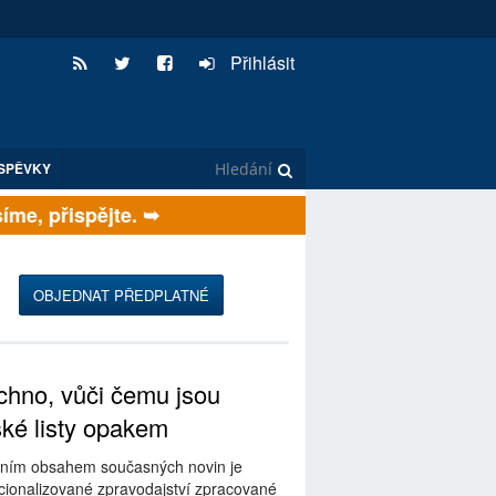
Přihlásit
SPĚVKY
e, přispějte. ➥
OBJEDNAT PŘEDPLATNÉ
hno, vůči čemu jsou
ské listy opakem
ním obsahem současných novin je
ionalizované zpravodajství zpracované