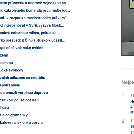
pném průmyslu a dopravě vojenskou po...
 ozbrojeného komanda proti ruské lod...
nání "v rozporu s mezinárodním právem"
d intervenovat v Sýrii, vyzývá Mosk...
sadovi nabídnout milost, pokud se ...
lo přesvědčit Čínu a Rusko k účasti...
í společné vojenské cvičení
 zemi
olitanu
tické svobody
oleb odloženo na neurčito
Nejčt
spotřebitele
ce omezit veřejnou dopravu
31
a korupci se postřelil
Ne
48
elhává
M
 Salon gramatiky
1.
ikálové na sklonku června
Sh
go