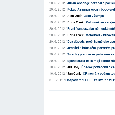
20. 6. 2012 /
Julian Assange požádal o politic
20. 6. 2012 /
Pokud Assange opustí budovu ek
20. 6. 2012 /
Aleš Uhlíř
Jako v žumpě
19. 6. 2012 /
Boris Cvek
Kalousek se veřejně
20. 6. 2012 /
První francouzsko-německé měře
20. 6. 2012 /
Boris Cvek
Motorkáři v krnovsk
20. 6. 2012 /
Dva důvody, proč Španělsko opu
20. 6. 2012 /
Jednání o íránském jaderném pro
20. 6. 2012 /
Turecký premiér napadá ženská
20. 6. 2012 /
Španělsko a Itálie mají dostat zá
18. 6. 2012 /
Jiří Holý
Úpadek povědomí o česk
16. 6. 2012 /
Jan Čulík
ČR nemá v občanstvu 
3. 6. 2012 /
Hospodaření OSBL za květen 201