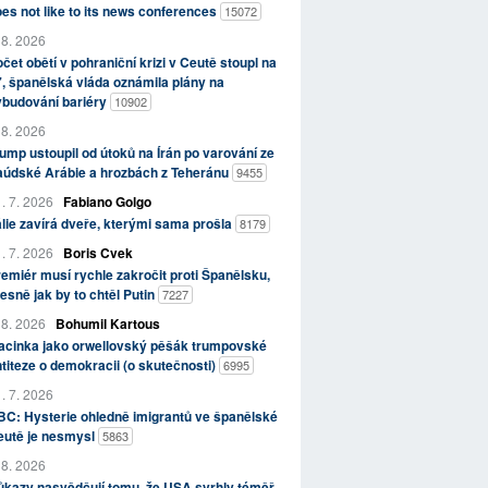
es not like to its news conferences
15072
 8. 2026
čet obětí v pohraniční krizi v Ceutě stoupl na
, španělská vláda oznámila plány na
ybudování bariéry
10902
 8. 2026
ump ustoupil od útoků na Írán po varování ze
aúdské Arábie a hrozbách z Teheránu
9455
. 7. 2026
Fabiano Golgo
álie zavírá dveře, kterými sama prošla
8179
. 7. 2026
Boris Cvek
emiér musí rychle zakročit proti Španělsku,
esně jak by to chtěl Putin
7227
 8. 2026
Bohumil Kartous
acinka jako orwellovský pěšák trumpovské
titeze o demokracii (o skutečnosti)
6995
. 7. 2026
C: Hysterie ohledně imigrantů ve španělské
eutě je nesmysl
5863
 8. 2026
kazy nasvědčují tomu, že USA svrhly téměř