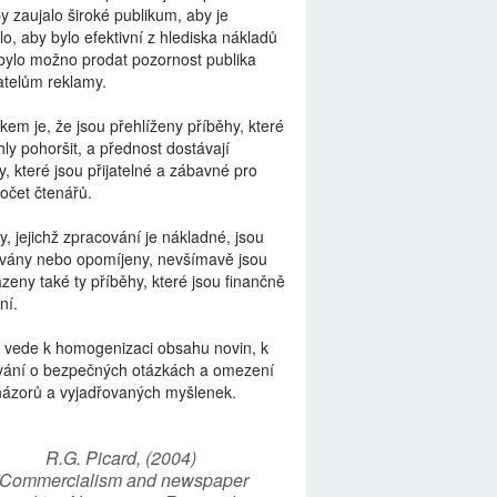
by zaujalo široké publikum, aby je
lo, aby bylo efektivní z hlediska nákladů
bylo možno prodat pozornost publika
telům reklamy.
kem je, že jsou přehlíženy příběhy, které
ly pohoršit, a přednost dostávají
y, které jsou přijatelné a zábavné pro
počet čtenářů.
y, jejichž zpracování je nákladné, jsou
vány nebo opomíjeny, nevšímavě jsou
zeny také ty příběhy, které jsou finančně
ní.
 vede k homogenizaci obsahu novin, k
vání o bezpečných otázkách a omezení
názorů a vyjadřovaných myšlenek.
R.G. Picard, (2004)
“Commercialism and newspaper