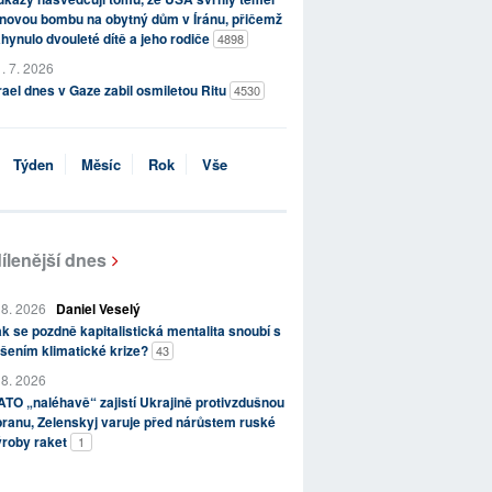
novou bombu na obytný dům v Íránu, přičemž
hynulo dvouleté dítě a jeho rodiče
4898
. 7. 2026
rael dnes v Gaze zabil osmiletou Ritu
4530
Týden
Měsíc
Rok
Vše
ílenější dnes
 8. 2026
Daniel Veselý
k se pozdně kapitalistická mentalita snoubí s
šením klimatické krize?
43
 8. 2026
TO „naléhavě“ zajistí Ukrajině protivzdušnou
ranu, Zelenskyj varuje před nárůstem ruské
ýroby raket
1