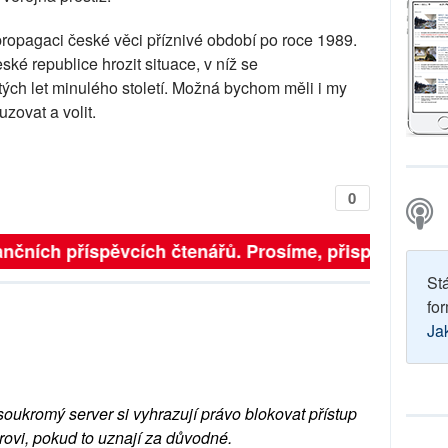
 propagaci české věci příznivé období po roce 1989.
ské republice hrozit situace, v níž se
ých let minulého století. Možná bychom měli i my
zovat a volit.
0
finančních příspěvcích čtenářů. Prosíme, přispějte. ➥
St
for
Ja
soukromý server si vyhrazují právo blokovat přístup
rovi, pokud to uznají za důvodné.