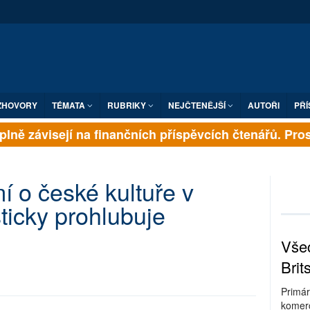
ZHOVORY
TÉMATA
RUBRIKY
NEJČTENĚJŠÍ
AUTOŘI
PŘÍ
lně závisejí na finančních příspěvcích čtenářů. Prosím
 o české kultuře v
ticky prohlubuje
Všec
Brit
Primár
komerc