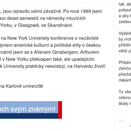
tak, a
pobavi
k
, jsou opravdu velmi závažné. Po roce 1989 jsem
a aby 
fesor deset semestrů na německy mluvících
zadava
 Yorku, v Glasgowě, ve Skandinávii.
Výsled
l na New York University konference o nezávislé
by moh
ájmem americké kulturní a politické elity o českou
příběh
větší 
seznámil jsem se s Allenem Ginsbergem, Arthurem
byl v New Yorku překvapen také, ale upadajícím
Příběh
University prakticky neexistují, na Harvardu živoří
zlehčo
přechá
riskant
 na Karlově univerzitě
To vše
refero
škály 