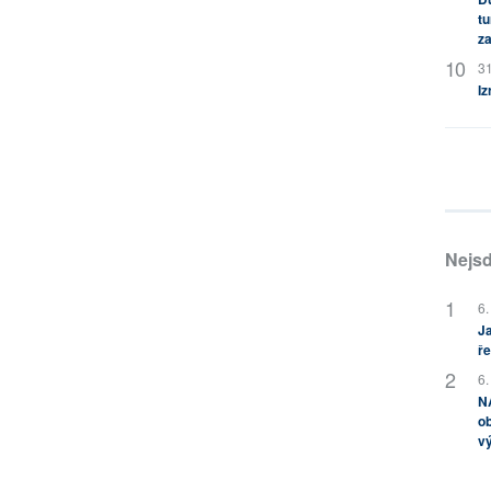
tu
za
31
Iz
Nejsd
6.
Ja
ře
6.
NA
ob
v