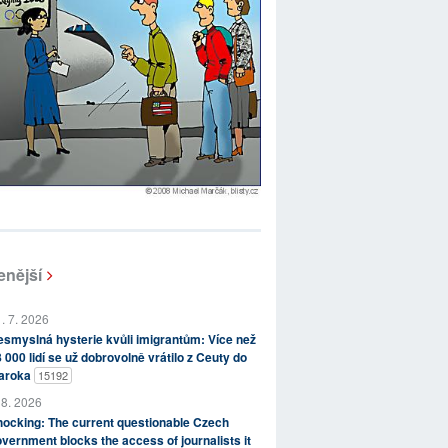
enější
. 7. 2026
smyslná hysterie kvůli imigrantům: Více než
 000 lidí se už dobrovolně vrátilo z Ceuty do
aroka
15192
 8. 2026
ocking: The current questionable Czech
vernment blocks the access of journalists it