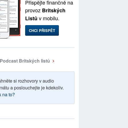
Přispějte finančně na
provoz
Britských
v mobilu.
Listů
CHCI PŘISPĚT
Podcast Britských listů
áhněte si rozhovory v audio
mátu a poslouchejte je kdekoliv.
k na to?