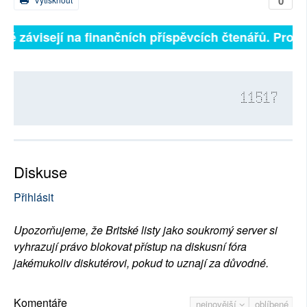
0
lně závisejí na finančních příspěvcích čtenářů. Prosím
11517
Diskuse
Přihlásit
Upozorňujeme, že Britské listy jako soukromý server si
vyhrazují právo blokovat přístup na diskusní fóra
jakémukoliv diskutérovi, pokud to uznají za důvodné.
Komentáře
nejnovější
oblíbené