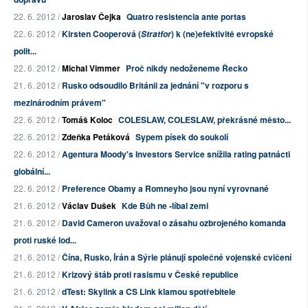
22. 6. 2012 /
Jaroslav Čejka
Quatro resistencia ante portas
22. 6. 2012 /
Kirsten Cooperová (
) k (ne)efektivitě evropské
Stratfor
polit...
22. 6. 2012 /
Michal Vimmer
Proč nikdy nedoženeme Řecko
21. 6. 2012 /
Rusko odsoudilo Británii za jednání "v rozporu s
mezinárodním právem"
22. 6. 2012 /
Tomáš Koloc
COLESLAW, COLESLAW, překrásné město...
22. 6. 2012 /
Zdeňka Petáková
Sypem písek do soukolí
22. 6. 2012 /
Agentura Moody's Investors Service snížila rating patnácti
globální...
22. 6. 2012 /
Preference Obamy a Romneyho jsou nyní vyrovnané
21. 6. 2012 /
Václav Dušek
Kde Bůh ne -líbal zemi
21. 6. 2012 /
David Cameron uvažoval o zásahu ozbrojeného komanda
proti ruské lod...
21. 6. 2012 /
Čína, Rusko, Írán a Sýrie plánují společné vojenské cvičení
21. 6. 2012 /
Krizový štáb proti rasismu v České republice
21. 6. 2012 /
dTest: Skylink a CS Link klamou spotřebitele