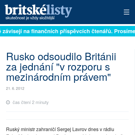
ě závisejí na finančních příspěvcích čtenářů. Prosíme,
PŘIHLÁSIT
AKTUÁLNÍ VYDÁNÍ
Rusko odsoudilo Británii
ARCHIV
za jednání "v rozporu s
mezinárodním právem"
ROZHOVORY
TÉMATA
21. 6. 2012
NEJČTENĚJŠÍ ZA 7 DNÍ
čas čtení 2 minuty
AUTOŘI
PŘÍSPĚVKY NA PROVOZ
Ruský ministr zahraničí Sergej Lavrov dnes v rádiu