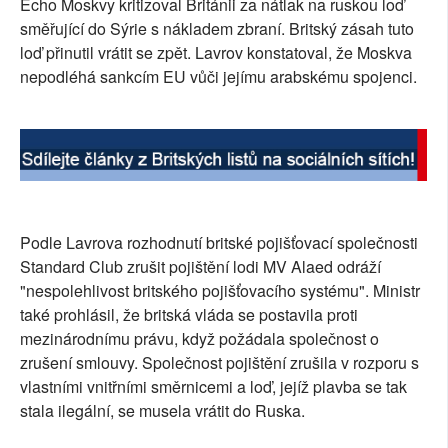
Echo Moskvy kritizoval Británii za nátlak na ruskou loď
SOCIÁLNÍ SÍTĚ
směřující do Sýrie s nákladem zbraní. Britský zásah tuto
loď přinutil vrátit se zpět. Lavrov konstatoval, že Moskva
RUBRIKY
nepodléhá sankcím EU vůči jejímu arabskému spojenci.
PLNÁ VERZE STRÁNEK
Podle Lavrova rozhodnutí britské pojišťovací společnosti
Standard Club zrušit pojištění lodi MV Alaed odráží
"nespolehlivost britského pojišťovacího systému". Ministr
také prohlásil, že britská vláda se postavila proti
mezinárodnímu právu, když požádala společnost o
zrušení smlouvy. Společnost pojištění zrušila v rozporu s
vlastními vnitřními směrnicemi a loď, jejíž plavba se tak
stala ilegální, se musela vrátit do Ruska.