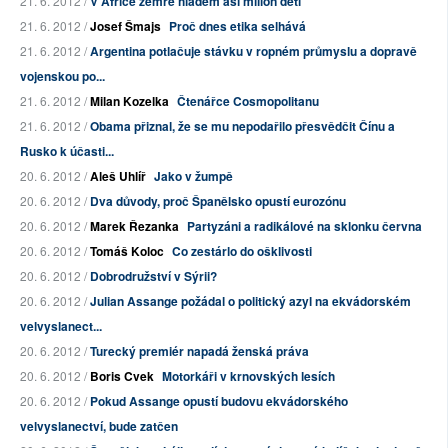
21. 6. 2012 /
V Africe zemře hladem asi milion dětí
21. 6. 2012 /
Josef Šmajs
Proč dnes etika selhává
21. 6. 2012 /
Argentina potlačuje stávku v ropném průmyslu a dopravě
vojenskou po...
21. 6. 2012 /
Milan Kozelka
Čtenářce Cosmopolitanu
21. 6. 2012 /
Obama přiznal, že se mu nepodařilo přesvědčit Čínu a
Rusko k účasti...
20. 6. 2012 /
Aleš Uhlíř
Jako v žumpě
20. 6. 2012 /
Dva důvody, proč Španělsko opustí eurozónu
20. 6. 2012 /
Marek Řezanka
Partyzáni a radikálové na sklonku června
20. 6. 2012 /
Tomáš Koloc
Co zestárlo do ošklivosti
20. 6. 2012 /
Dobrodružství v Sýrii?
20. 6. 2012 /
Julian Assange požádal o politický azyl na ekvádorském
velvyslanect...
20. 6. 2012 /
Turecký premiér napadá ženská práva
20. 6. 2012 /
Boris Cvek
Motorkáři v krnovských lesích
20. 6. 2012 /
Pokud Assange opustí budovu ekvádorského
velvyslanectví, bude zatčen