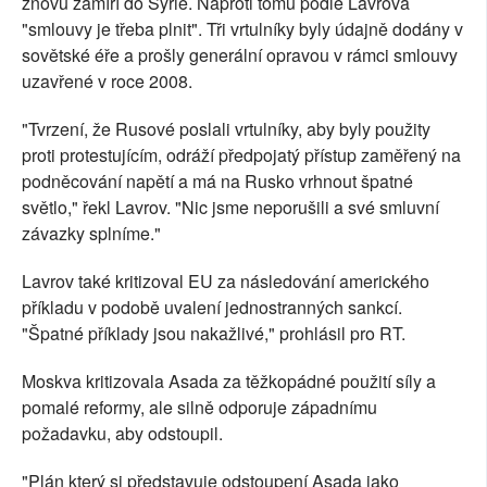
znovu zamíří do Sýrie. Naproti tomu podle Lavrova
"smlouvy je třeba plnit". Tři vrtulníky byly údajně dodány v
sovětské éře a prošly generální opravou v rámci smlouvy
uzavřené v roce 2008.
"Tvrzení, že Rusové poslali vrtulníky, aby byly použity
proti protestujícím, odráží předpojatý přístup zaměřený na
podněcování napětí a má na Rusko vrhnout špatné
světlo," řekl Lavrov. "Nic jsme neporušili a své smluvní
závazky splníme."
Lavrov také kritizoval EU za následování amerického
příkladu v podobě uvalení jednostranných sankcí.
"Špatné příklady jsou nakažlivé," prohlásil pro RT.
Moskva kritizovala Asada za těžkopádné použití síly a
pomalé reformy, ale silně odporuje západnímu
požadavku, aby odstoupil.
"Plán který si představuje odstoupení Asada jako