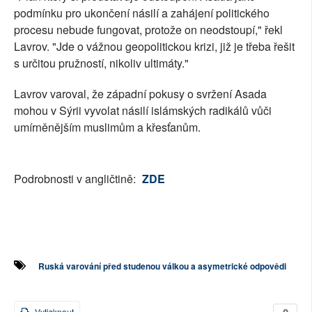
podmínku pro ukončení násilí a zahájení politického
procesu nebude fungovat, protože on neodstoupí," řekl
Lavrov. "Jde o vážnou geopolitickou krizi, již je třeba řešit
s určitou pružností, nikoliv ultimáty."
Lavrov varoval, že západní pokusy o svržení Asada
mohou v Sýrii vyvolat násilí islámských radikálů vůči
umírněnějším muslimům a křesťanům.
Podrobnosti v angličtině:
ZDE
Ruská varování před studenou válkou a asymetrické odpovědi
Vytisknout