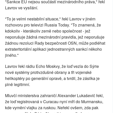
"Sankce EU nejsou součástí mezinárodního práva," řekl
Lavrov ve vysílání.
"To je velmi nestabilní situace," řekl Lavrov v jiném
rozhovoru pro televizi Russia Today. "To znamená, že
kdokoliv - kterákoliv země nebo společnost - jež
neporušuje žádná mezinárodní pravidla, jež neporušuje
žádnou rezoluci Rady bezpečnosti OSN, může podléhat
extrateritoriální aplikaci jednostranných sankcí někoho
jiného."
Lavrov řekl rádiu Echo Moskvy, že loď vezla do Sýrie
nové systémy protivzdušné obrany a tři vojenské
helikoptéry po generální opravě, a tvrdil, že zásilka je
plně legitimní.
Mluvčí ministerstva zahraničí Alexander Lukaševič řekl,
že loď registrovaná v Curacau nyní míří do Murmansku,
kde vymění vlajku za ruskou. Neřekl ovšem, zda pak