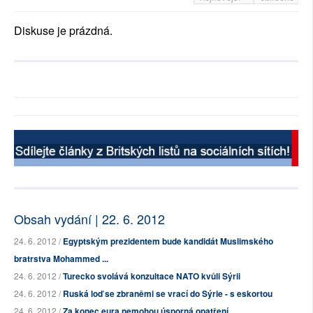
Diskuse je prázdná.
Obsah vydání | 22. 6. 2012
24. 6. 2012 /
Egyptským prezidentem bude kandidát Muslimského
bratrstva Mohammed ...
24. 6. 2012 /
Turecko svolává konzultace NATO kvůli Sýrii
24. 6. 2012 /
Ruská loď se zbraněmi se vrací do Sýrie - s eskortou
24. 6. 2012 /
Za konec eura nemohou úsporná opatření