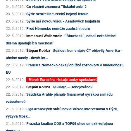
24. 6. 2012 /
Co vlastně znamená "fiskální unie"?
23. 6. 2012 /
Sýrie sestřelila turecký bojový letoun
23. 6. 2012 /
Sýrie má novou vládu - Asadových loajalistů
22. 6. 2012 /
Proč Německo nemůže zachránit euro
22. 6. 2012 /
Immanuel Wallerstein
"Blowback", neboli neřešitelné
dilema upadajících mocností
22. 6. 2012 /
Štěpán Kotrba
Události komentáře ČT objevily Ameriku -
uhelné tunely - devět let...
22. 6. 2012 /
Francii a Německo čekají obtížné rozhovory o budoucnosti
EU
22. 6. 2012 /
Monti: Eurozóna riskuje útoky spekulantů
22. 6. 2012 /
Štěpán Kotrba
KSČM(b) - Dobojováno?
22. 6. 2012 /
Saúdská Arábie plánuje financovat syrskou armádu
vzbouřenců
21. 6. 2012 /
Liga arabských států nevidí důvod intervenovat v Sýrii,
vyzývá Mosk...
21. 6. 2012 /
Pražská koalice ODS a TOP09 chce omezit veřejnou
dopravu