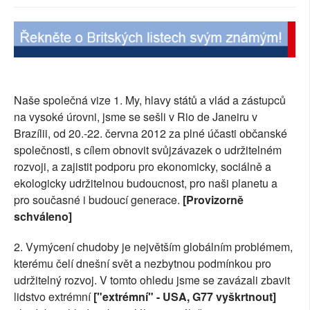
SOCIÁLNÍ SÍTĚ
RUBRIKY
PLNÁ VERZE STRÁNEK
Naše společná vize 1. My, hlavy států a vlád a zástupců
na vysoké úrovni, jsme se sešli v Rio de Janeiru v
Brazílii, od 20.-22. června 2012 za plné účasti občanské
společnosti, s cílem obnovit svůjzávazek o udržitelném
rozvoji, a zajistit podporu pro ekonomicky, sociálně a
ekologicky udržitelnou budoucnost, pro naši planetu a
pro současné i budoucí generace.
[Provizorně
schváleno]
2. Vymýcení chudoby je největším globálním problémem,
kterému čelí dnešní svět a nezbytnou podmínkou pro
udržitelný rozvoj. V tomto ohledu jsme se zavázali zbavit
lidstvo extrémní
["extrémní" - USA, G77 vyškrtnout]