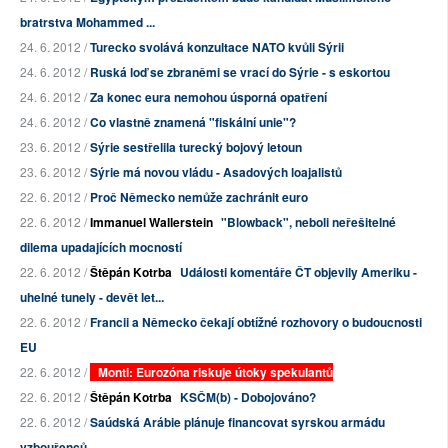
bratrstva Mohammed ...
24. 6. 2012 /
Turecko svolává konzultace NATO kvůli Sýrii
24. 6. 2012 /
Ruská loď se zbraněmi se vrací do Sýrie - s eskortou
24. 6. 2012 /
Za konec eura nemohou úsporná opatření
24. 6. 2012 /
Co vlastně znamená "fiskální unie"?
23. 6. 2012 /
Sýrie sestřelila turecký bojový letoun
23. 6. 2012 /
Sýrie má novou vládu - Asadových loajalistů
22. 6. 2012 /
Proč Německo nemůže zachránit euro
22. 6. 2012 /
Immanuel Wallerstein
"Blowback", neboli neřešitelné
dilema upadajících mocností
22. 6. 2012 /
Štěpán Kotrba
Události komentáře ČT objevily Ameriku -
uhelné tunely - devět let...
22. 6. 2012 /
Francii a Německo čekají obtížné rozhovory o budoucnosti
EU
22. 6. 2012 /
Monti: Eurozóna riskuje útoky spekulantů
22. 6. 2012 /
Štěpán Kotrba
KSČM(b) - Dobojováno?
22. 6. 2012 /
Saúdská Arábie plánuje financovat syrskou armádu
vzbouřenců