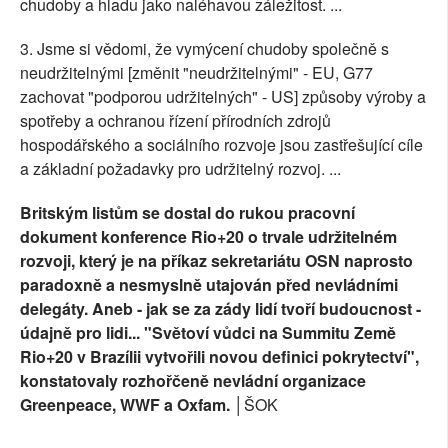
chudoby a hladu jako naléhavou záležitost. ...
3. Jsme si vědomi, že vymýcení chudoby společně s
neudržitelnými [změnit "neudržitelnými" - EU, G77
zachovat "podporou udržitelných" - US] způsoby výroby a
spotřeby a ochranou řízení přírodních zdrojů
hospodářského a sociálního rozvoje jsou zastřešující cíle
a základní požadavky pro udržitelný rozvoj. ...
Britským listům se dostal do rukou pracovní
dokument konference Rio+20 o trvale udržitelném
rozvoji, který je na příkaz sekretariátu OSN naprosto
paradoxně a nesmyslně utajován před nevládními
delegáty. Aneb - jak se za zády lidí tvoří budoucnost -
údajně pro lidi... "Světoví vůdci na Summitu Země
Rio+20 v Brazílii vytvořili novou definici pokrytectví",
konstatovaly rozhořčeně nevládní organizace
Greenpeace, WWF a Oxfam.
│ŠOK