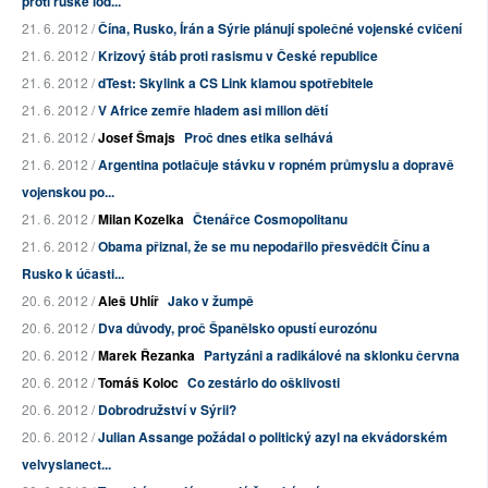
proti ruské lod...
21. 6. 2012 /
Čína, Rusko, Írán a Sýrie plánují společné vojenské cvičení
21. 6. 2012 /
Krizový štáb proti rasismu v České republice
21. 6. 2012 /
dTest: Skylink a CS Link klamou spotřebitele
21. 6. 2012 /
V Africe zemře hladem asi milion dětí
21. 6. 2012 /
Josef Šmajs
Proč dnes etika selhává
21. 6. 2012 /
Argentina potlačuje stávku v ropném průmyslu a dopravě
vojenskou po...
21. 6. 2012 /
Milan Kozelka
Čtenářce Cosmopolitanu
21. 6. 2012 /
Obama přiznal, že se mu nepodařilo přesvědčit Čínu a
Rusko k účasti...
20. 6. 2012 /
Aleš Uhlíř
Jako v žumpě
20. 6. 2012 /
Dva důvody, proč Španělsko opustí eurozónu
20. 6. 2012 /
Marek Řezanka
Partyzáni a radikálové na sklonku června
20. 6. 2012 /
Tomáš Koloc
Co zestárlo do ošklivosti
20. 6. 2012 /
Dobrodružství v Sýrii?
20. 6. 2012 /
Julian Assange požádal o politický azyl na ekvádorském
velvyslanect...