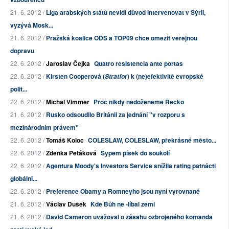
21. 6. 2012 /
Liga arabských států nevidí důvod intervenovat v Sýrii,
vyzývá Mosk...
21. 6. 2012 /
Pražská koalice ODS a TOP09 chce omezit veřejnou
dopravu
22. 6. 2012 /
Jaroslav Čejka
Quatro resistencia ante portas
22. 6. 2012 /
Kirsten Cooperová (
) k (ne)efektivitě evropské
Stratfor
polit...
22. 6. 2012 /
Michal Vimmer
Proč nikdy nedoženeme Řecko
21. 6. 2012 /
Rusko odsoudilo Británii za jednání "v rozporu s
mezinárodním právem"
22. 6. 2012 /
Tomáš Koloc
COLESLAW, COLESLAW, překrásné město...
22. 6. 2012 /
Zdeňka Petáková
Sypem písek do soukolí
22. 6. 2012 /
Agentura Moody's Investors Service snížila rating patnácti
globální...
22. 6. 2012 /
Preference Obamy a Romneyho jsou nyní vyrovnané
21. 6. 2012 /
Václav Dušek
Kde Bůh ne -líbal zemi
21. 6. 2012 /
David Cameron uvažoval o zásahu ozbrojeného komanda