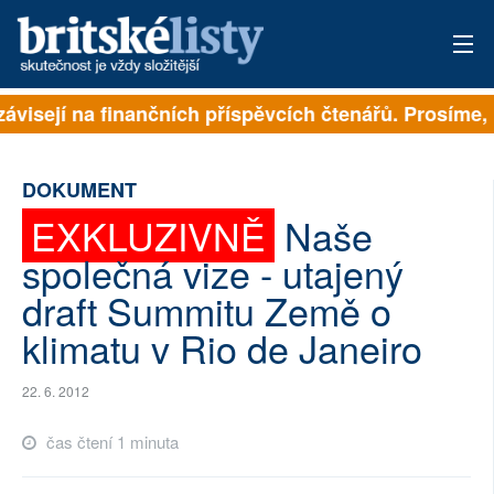
závisejí na finančních příspěvcích čtenářů. Prosíme, 
PŘIHLÁSIT
AKTUÁLNÍ VYDÁNÍ
DOKUMENT
ARCHIV
EXKLUZIVNĚ
Naše
společná vize - utajený
ROZHOVORY
draft Summitu Země o
TÉMATA
klimatu v Rio de Janeiro
NEJČTENĚJŠÍ ZA 7 DNÍ
22. 6. 2012
AUTOŘI
čas čtení 1 minuta
PŘÍSPĚVKY NA PROVOZ