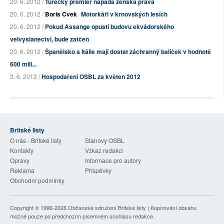
20. 6. 2012 /
Turecký premiér napadá ženská práva
20. 6. 2012 /
Boris Cvek
Motorkáři v krnovských lesích
20. 6. 2012 /
Pokud Assange opustí budovu ekvádorského
velvyslanectví, bude zatčen
20. 6. 2012 /
Španělsko a Itálie mají dostat záchranný balíček v hodnotě
600 mili...
3. 6. 2012 /
Hospodaření OSBL za květen 2012
Britské listy
O nás - Britské listy
Stanovy OSBL
Kontakty
Vzkaz redakci
Opravy
Informace pro autory
Reklama
Příspěvky
Obchodní podmínky
Copyright © 1996-2026
Občanské sdružení Britské listy
| Kopírování obsahu
možné pouze po předchozím písemném souhlasu redakce.