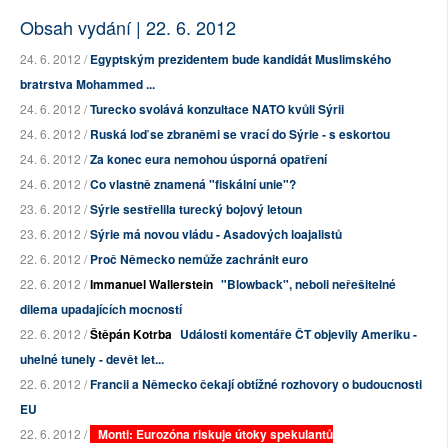
Obsah vydání | 22. 6. 2012
24. 6. 2012 /
Egyptským prezidentem bude kandidát Muslimského
bratrstva Mohammed ...
24. 6. 2012 /
Turecko svolává konzultace NATO kvůli Sýrii
24. 6. 2012 /
Ruská loď se zbraněmi se vrací do Sýrie - s eskortou
24. 6. 2012 /
Za konec eura nemohou úsporná opatření
24. 6. 2012 /
Co vlastně znamená "fiskální unie"?
23. 6. 2012 /
Sýrie sestřelila turecký bojový letoun
23. 6. 2012 /
Sýrie má novou vládu - Asadových loajalistů
22. 6. 2012 /
Proč Německo nemůže zachránit euro
22. 6. 2012 /
Immanuel Wallerstein
"Blowback", neboli neřešitelné
dilema upadajících mocností
22. 6. 2012 /
Štěpán Kotrba
Události komentáře ČT objevily Ameriku -
uhelné tunely - devět let...
22. 6. 2012 /
Francii a Německo čekají obtížné rozhovory o budoucnosti
EU
22. 6. 2012 /
Monti: Eurozóna riskuje útoky spekulantů