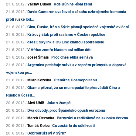
21. 6. 2012 /
Václav Dušek
Kde Bůh ne -líbal zemi
21. 6. 2012 /
David Cameron uvažoval o zásahu ozbrojeného komanda
proti ruské lod...
21. 6. 2012 /
Čína, Rusko, Írán a Sýrie plánují společné vojenské cvičení
21. 6. 2012 /
Krizový štáb proti rasismu v České republice
21. 6. 2012 /
dTest: Skylink a CS Link klamou spotřebitele
21. 6. 2012 /
V Africe zemře hladem asi milion dětí
21. 6. 2012 /
Josef Šmajs
Proč dnes etika selhává
21. 6. 2012 /
Argentina potlačuje stávku v ropném průmyslu a dopravě
vojenskou po...
21. 6. 2012 /
Milan Kozelka
Čtenářce Cosmopolitanu
21. 6. 2012 /
Obama přiznal, že se mu nepodařilo přesvědčit Čínu a
Rusko k účasti...
20. 6. 2012 /
Aleš Uhlíř
Jako v žumpě
20. 6. 2012 /
Dva důvody, proč Španělsko opustí eurozónu
20. 6. 2012 /
Marek Řezanka
Partyzáni a radikálové na sklonku června
20. 6. 2012 /
Tomáš Koloc
Co zestárlo do ošklivosti
20. 6. 2012 /
Dobrodružství v Sýrii?