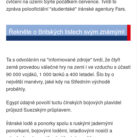
cvičení na území Sýrie počátkem července. Tvrdí to
SOCIÁLNÍ SÍTĚ
zpráva polooficiální "studentské" íránské agentury Fars.
RUBRIKY
PLNÁ VERZE STRÁNEK
Ta s odvoláním na "informované zdroje" tvrdí, že čtyři
země provedou válečné hry na zemi i ve vzduchu s účastí
90 000 vojáků, 1 000 tanků a 400 letadel. Šlo by o
největší manévry, jaké kdy na Středním východě
proběhly.
Egypt údajně povolil tuctu čínských bojových plavidel
průjezd Suezským průplavem.
Íránské lodě a ponorky spolu s ruskými jadernými
ponorkami, bojovými loděmi, letadlovými nosiči a