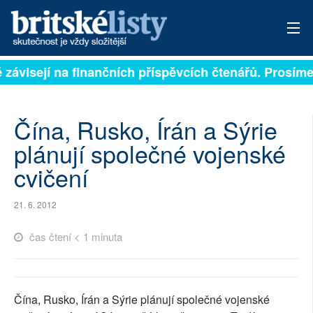
ě závisejí na finančních příspěvcích čtenářů. Prosíme,
PŘIHLÁSIT
AKTUÁLNÍ VYDÁNÍ
Čína, Rusko, Írán a Sýrie
ARCHIV
plánují společné vojenské
cvičení
ROZHOVORY
TÉMATA
21. 6. 2012
NEJČTENĚJŠÍ ZA 7 DNÍ
čas čtení < 1 minuta
AUTOŘI
PŘÍSPĚVKY NA PROVOZ
Čína, Rusko, Írán a Sýrie plánují společné vojenské