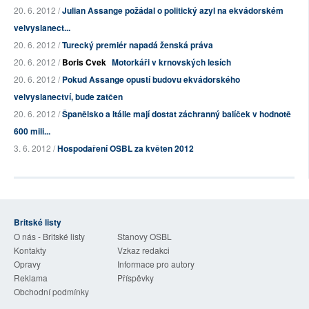
20. 6. 2012 /
Julian Assange požádal o politický azyl na ekvádorském
velvyslanect...
20. 6. 2012 /
Turecký premiér napadá ženská práva
20. 6. 2012 /
Boris Cvek
Motorkáři v krnovských lesích
20. 6. 2012 /
Pokud Assange opustí budovu ekvádorského
velvyslanectví, bude zatčen
20. 6. 2012 /
Španělsko a Itálie mají dostat záchranný balíček v hodnotě
600 mili...
3. 6. 2012 /
Hospodaření OSBL za květen 2012
Britské listy
O nás - Britské listy
Stanovy OSBL
Kontakty
Vzkaz redakci
Opravy
Informace pro autory
Reklama
Příspěvky
Obchodní podmínky