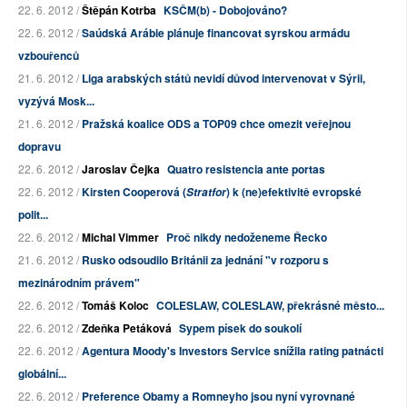
22. 6. 2012 /
Štěpán Kotrba
KSČM(b) - Dobojováno?
22. 6. 2012 /
Saúdská Arábie plánuje financovat syrskou armádu
vzbouřenců
21. 6. 2012 /
Liga arabských států nevidí důvod intervenovat v Sýrii,
vyzývá Mosk...
21. 6. 2012 /
Pražská koalice ODS a TOP09 chce omezit veřejnou
dopravu
22. 6. 2012 /
Jaroslav Čejka
Quatro resistencia ante portas
22. 6. 2012 /
Kirsten Cooperová (
) k (ne)efektivitě evropské
Stratfor
polit...
22. 6. 2012 /
Michal Vimmer
Proč nikdy nedoženeme Řecko
21. 6. 2012 /
Rusko odsoudilo Británii za jednání "v rozporu s
mezinárodním právem"
22. 6. 2012 /
Tomáš Koloc
COLESLAW, COLESLAW, překrásné město...
22. 6. 2012 /
Zdeňka Petáková
Sypem písek do soukolí
22. 6. 2012 /
Agentura Moody's Investors Service snížila rating patnácti
globální...
22. 6. 2012 /
Preference Obamy a Romneyho jsou nyní vyrovnané