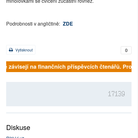
minolovkami se cvičení zúčastní rovněž.
Podrobnosti v angličtině:
ZDE
0
Vytisknout
lně závisejí na finančních příspěvcích čtenářů. Prosím
17139
Diskuse