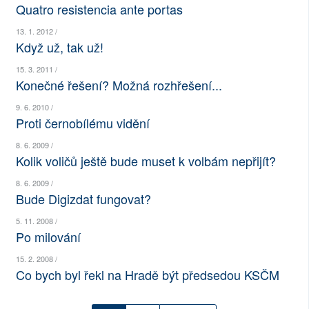
Quatro resistencia ante portas
SOCIÁLNÍ SÍTĚ
13. 1. 2012 /
Když už, tak už!
RUBRIKY
15. 3. 2011 /
PLNÁ VERZE STRÁNEK
Konečné řešení? Možná rozhřešení...
9. 6. 2010 /
Proti černobílému vidění
8. 6. 2009 /
Kolik voličů ještě bude muset k volbám nepřijít?
8. 6. 2009 /
Bude Digizdat fungovat?
5. 11. 2008 /
Po milování
15. 2. 2008 /
Co bych byl řekl na Hradě být předsedou KSČM