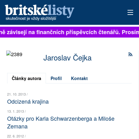
lně závisejí na finančních příspěvcích čtenářů. Prosím
PŘIHLÁSIT
AKTUÁLNÍ VYDÁNÍ
Jaroslav Čejka
ARCHIV
ROZHOVORY
Články autora
Profil
Kontakt
TÉMATA
21. 10. 2013 /
Odcizená krajina
NEJČTENĚJŠÍ ZA 7 DNÍ
13. 1. 2013 /
Otázky pro Karla Schwarzenberga a Miloše
AUTOŘI
Zemana
PŘÍSPĚVKY NA PROVOZ
22. 6. 2012 /