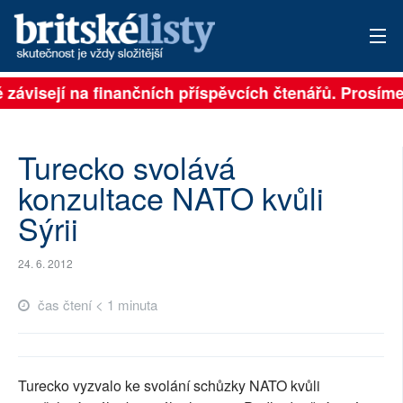
ě závisejí na finančních příspěvcích čtenářů. Prosíme,
PŘIHLÁSIT
AKTUÁLNÍ VYDÁNÍ
Turecko svolává
ARCHIV
konzultace NATO kvůli
Sýrii
ROZHOVORY
TÉMATA
24. 6. 2012
NEJČTENĚJŠÍ ZA 7 DNÍ
čas čtení < 1 minuta
AUTOŘI
PŘÍSPĚVKY NA PROVOZ
Turecko vyzvalo ke svolání schůzky NATO kvůli