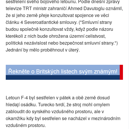
sestřelení svého bojového letounu. Podle dnešní zprávy
SOCIÁLNÍ SÍTĚ
televize TRT ministr zahraničí Ahmed Davutoglu oznámil,
že si jeho země přeje konzultovat spojence ve věci
RUBRIKY
článku 4 Severoatlantické smlouvy. ("Smluvní strany
budou společně konzultovat vždy, když podle názoru
PLNÁ VERZE STRÁNEK
kterékoli z nich bude ohrožena územní celistvost,
politická nezávislost nebo bezpečnost smluvní strany.")
Jednání by mělo proběhnout v úterý.
Letoun F-4 byl sestřelen v pátek a obě země dosud
hledají osádku. Turecko tvrdí, že stroj mohl omylem
zabloudit do syrského vzdušného prostoru, ale v
okamžiku kdy byl sestřelen se nacházel v mezinárodním
vzdušném prostoru.