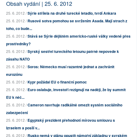
Obsah vydání | 25. 6. 2012
25. 6. 2012 /
Sýrie střílela na druhé turecké letadlo, tvrdí Ankara
25. 6. 2012 /
Rusové sotva pomohou se svržením Asada. Mají strach z
toho, co bude...
25. 6. 2012 /
Stává se Sýrie dějištěm americko-ruské války vedené přes
prostředníky?
25. 6. 2012 /
Syrský sestřel tureckého letounu patrně nepovede k
zásahu NATO
25. 6. 2012 /
Soros: Německo musí razantně jednat a zachránit
eurozónu
25. 6. 2012 /
Kypr požádal EU o finanční pomoc
25. 6. 2012 /
Euro oslabuje, investoři rezignují na naději, že by summit
EU k něč...
25. 6. 2012 /
Cameron navrhuje radikálně omezit systém sociálního
zabezpečení
25. 6. 2012 /
Egyptský prezident přehodnotí mírovou smlouvu s
Izraelem a posílí v...
25. 6. 2012 /
Rusko nemá v plánu opustit námořní základnu v syrském