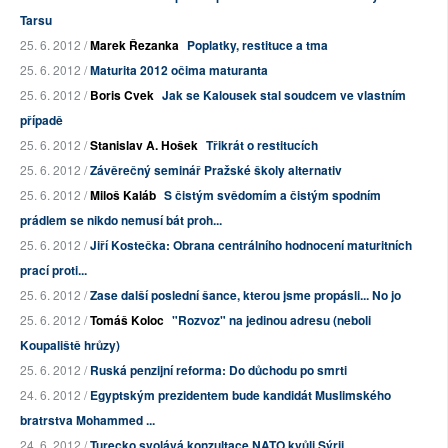
Tarsu
25. 6. 2012 /
Marek Řezanka
Poplatky, restituce a tma
25. 6. 2012 /
Maturita 2012 očima maturanta
25. 6. 2012 /
Boris Cvek
Jak se Kalousek stal soudcem ve vlastním
případě
25. 6. 2012 /
Stanislav A. Hošek
Třikrát o restitucích
25. 6. 2012 /
Závěrečný seminář Pražské školy alternativ
25. 6. 2012 /
Miloš Kaláb
S čistým svědomím a čistým spodním
prádlem se nikdo nemusí bát proh...
25. 6. 2012 /
Jiří Kostečka: Obrana centrálního hodnocení maturitních
prací proti...
25. 6. 2012 /
Zase další poslední šance, kterou jsme propásli... No jo
25. 6. 2012 /
Tomáš Koloc
"Rozvoz" na jedinou adresu (neboli
Koupaliště hrůzy)
25. 6. 2012 /
Ruská penzijní reforma: Do důchodu po smrti
24. 6. 2012 /
Egyptským prezidentem bude kandidát Muslimského
bratrstva Mohammed ...
24. 6. 2012 /
Turecko svolává konzultace NATO kvůli Sýrii