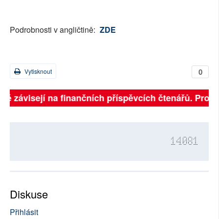
Podrobnosti v angličtině:
ZDE
0
Vytisknout
lně závisejí na finančních příspěvcích čtenářů. Prosí
14081
Diskuse
Přihlásit