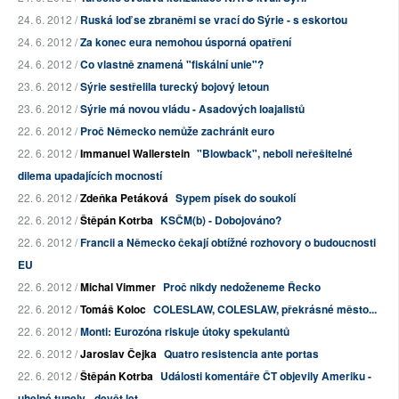
24. 6. 2012 /
Ruská loď se zbraněmi se vrací do Sýrie - s eskortou
24. 6. 2012 /
Za konec eura nemohou úsporná opatření
24. 6. 2012 /
Co vlastně znamená "fiskální unie"?
23. 6. 2012 /
Sýrie sestřelila turecký bojový letoun
23. 6. 2012 /
Sýrie má novou vládu - Asadových loajalistů
22. 6. 2012 /
Proč Německo nemůže zachránit euro
22. 6. 2012 /
Immanuel Wallerstein
"Blowback", neboli neřešitelné
dilema upadajících mocností
22. 6. 2012 /
Zdeňka Petáková
Sypem písek do soukolí
22. 6. 2012 /
Štěpán Kotrba
KSČM(b) - Dobojováno?
22. 6. 2012 /
Francii a Německo čekají obtížné rozhovory o budoucnosti
EU
22. 6. 2012 /
Michal Vimmer
Proč nikdy nedoženeme Řecko
22. 6. 2012 /
Tomáš Koloc
COLESLAW, COLESLAW, překrásné město...
22. 6. 2012 /
Monti: Eurozóna riskuje útoky spekulantů
22. 6. 2012 /
Jaroslav Čejka
Quatro resistencia ante portas
22. 6. 2012 /
Štěpán Kotrba
Události komentáře ČT objevily Ameriku -
uhelné tunely - devět let...