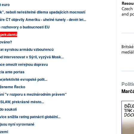
 euro
", neboli neřešitelné dilema upadajících mocností
e ČT objevily Ameriku - uhelné tunely - devět let...
é rozhovory o budoucnosti EU
spekulantů
jováno?
vat syrskou armádu vzbouřenců
d intervenovat v Sýrii, vyzývá Mosk...
ce omezit veřejnou dopravu
cia ante portas
ne)efektivitě evropské polit...
Polit
oženeme Řecko
Marč
nání "v rozporu s mezinárodním právem"
LAW, překrásné město...
do soukolí
e snížila rating patnácti globální...
sou nyní vyrovnané
 zemi