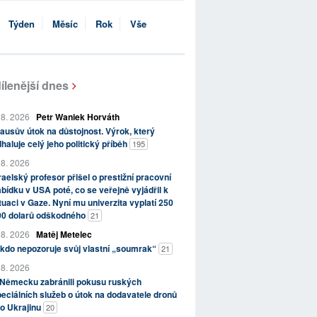
Týden
Měsíc
Rok
Vše
ílenější dnes
 8. 2026
Petr Waniek Horváth
ausův útok na důstojnost. Výrok, který
haluje celý jeho politický příběh
195
 8. 2026
raelský profesor přišel o prestižní pracovní
bídku v USA poté, co se veřejně vyjádřil k
tuaci v Gaze. Nyní mu univerzita vyplatí 250
00 dolarů odškodného
21
 8. 2026
Matěj Metelec
kdo nepozoruje svůj vlastní „soumrak“
21
 8. 2026
 Německu zabránili pokusu ruských
eciálních služeb o útok na dodavatele dronů
o Ukrajinu
20