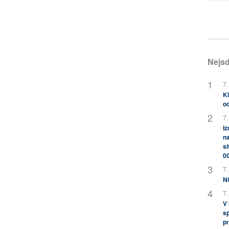
Nejsd
7.
Kl
od
7.
Iz
na
si
0
7.
Ni
7.
V
sp
pr