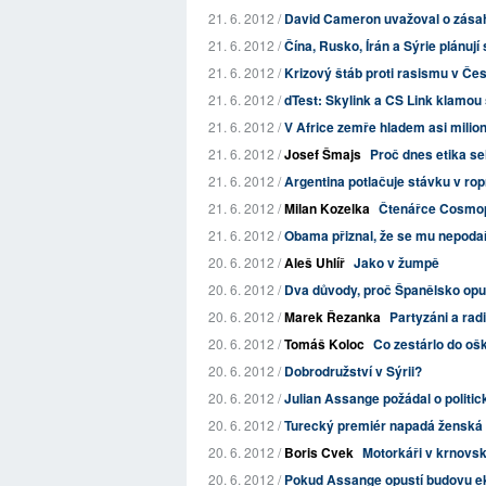
21. 6. 2012 /
David Cameron uvažoval o zásahu
21. 6. 2012 /
Čína, Rusko, Írán a Sýrie plánuj
21. 6. 2012 /
Krizový štáb proti rasismu v Če
21. 6. 2012 /
dTest: Skylink a CS Link klamou 
21. 6. 2012 /
V Africe zemře hladem asi milion
21. 6. 2012 /
Josef Šmajs
Proč dnes etika s
21. 6. 2012 /
Argentina potlačuje stávku v ro
21. 6. 2012 /
Milan Kozelka
Čtenářce Cosmop
21. 6. 2012 /
Obama přiznal, že se mu nepodaři
20. 6. 2012 /
Aleš Uhlíř
Jako v žumpě
20. 6. 2012 /
Dva důvody, proč Španělsko opu
20. 6. 2012 /
Marek Řezanka
Partyzáni a rad
20. 6. 2012 /
Tomáš Koloc
Co zestárlo do ošk
20. 6. 2012 /
Dobrodružství v Sýrii?
20. 6. 2012 /
Julian Assange požádal o politic
20. 6. 2012 /
Turecký premiér napadá ženská
20. 6. 2012 /
Boris Cvek
Motorkáři v krnovsk
20. 6. 2012 /
Pokud Assange opustí budovu ek