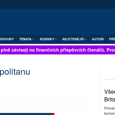
ZHOVORY
TÉMATA
RUBRIKY
NEJČTENĚJŠÍ
AUTOŘI
PŘÍ
plně závisejí na finančních příspěvcích čtenářů. Prosí
olitanu
Všec
Brit
Primár
komerc