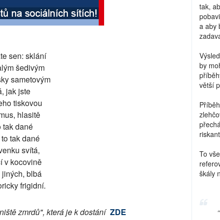
tak, a
pobavi
a aby 
zadava
te sen: sklání
Výsled
by moh
alým šedivým
příběh
tsky sametovým
větší 
 jak jste
 jeho tiskovou
Příběh
mus, hlasitě
zlehčo
přechá
to tak dané
riskant
 to tak dané
venku svítá,
To vše
í v kocovině
refero
 jiných, blbá
škály 
icky frigidní.
ště zmrdů", která je k dostání
ZDE