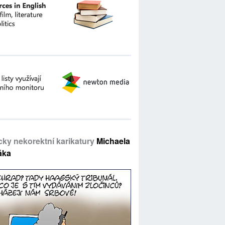
icky nekorektní karikatury
Michaela
áka