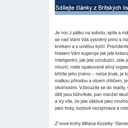
Je noc z pátku na sobotu, spíte a má
se nad Vámi Váš vysněný princ s m
knírkem a s umělou kyčlí. Preziden
hlasem Vám sugeruje jak jste krásná,
inteligentní, jak jste vzrušující. Jste
mluvčí, máte opakovaně silný orgas
křičíte jeho jméno -- nelze jinak, je 
matkou přírodou a otcem chtíčem, je
okolnostmi. Vzbouzíte se do reality, 
děti jsou bůhvíkde, pan manžel skuč
a Vy víte, že jste ošklivá jako mnoho
jako troky, tuctově nezajímavá a notor
Z nové knihy Milana Kozelky "Semeni