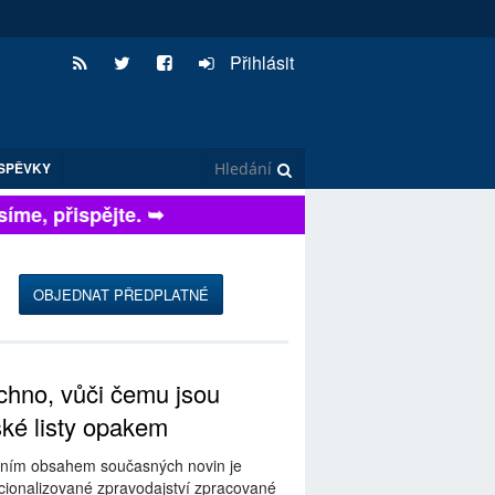
Přihlásit
SPĚVKY
me, přispějte. ➥
OBJEDNAT PŘEDPLATNÉ
hno, vůči čemu jsou
ské listy opakem
ním obsahem současných novin je
ionalizované zpravodajství zpracované