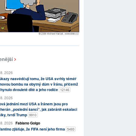
enější
 8. 2026
kazy nasvědčují tomu, že USA svrhly téměř
novou bombu na obytný dům v Íránu, přičemž
hynulo dvouleté dítě a jeho rodiče
12146
 8. 2026
vá jednání mezi USA a Íránem jsou pro
herán „poslední šancí“, jak zabránit eskalaci
lky, tvrdí Trump
9910
 8. 2026
Fabiano Golgo
fantino zjišťuje, že FIFA není jeho firma
5493