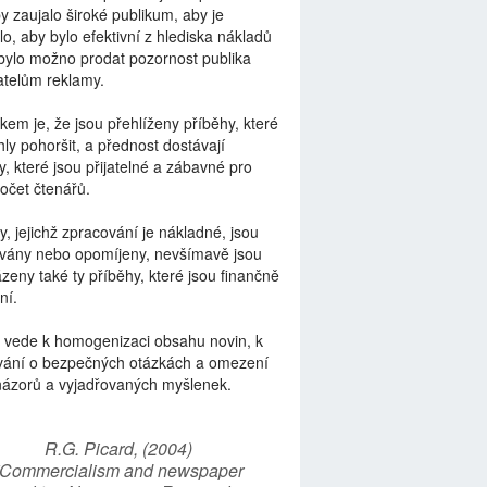
by zaujalo široké publikum, aby je
lo, aby bylo efektivní z hlediska nákladů
bylo možno prodat pozornost publika
telům reklamy.
kem je, že jsou přehlíženy příběhy, které
ly pohoršit, a přednost dostávají
y, které jsou přijatelné a zábavné pro
počet čtenářů.
y, jejichž zpracování je nákladné, jsou
vány nebo opomíjeny, nevšímavě jsou
zeny také ty příběhy, které jsou finančně
ní.
 vede k homogenizaci obsahu novin, k
vání o bezpečných otázkách a omezení
názorů a vyjadřovaných myšlenek.
R.G. Picard, (2004)
“Commercialism and newspaper