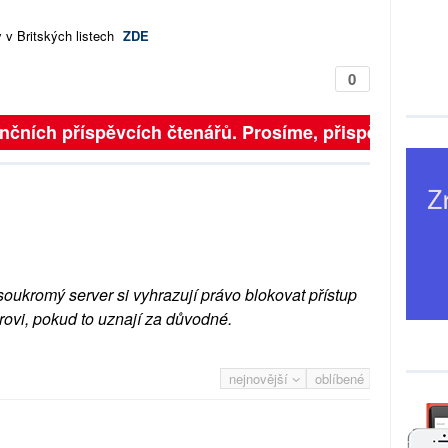
 v Britských listech
ZDE
0
 finančních příspěvcích čtenářů. Prosíme, přispějte. ➥
soukromý server si vyhrazují právo blokovat přístup
rovi, pokud to uznají za důvodné.
nejnovější
oblíbené