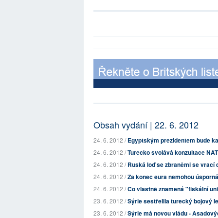
Obsah vydání | 22. 6. 2012
24. 6. 2012 /
Egyptským prezidentem bude ka
24. 6. 2012 /
Turecko svolává konzultace NATO
24. 6. 2012 /
Ruská loď se zbraněmi se vrací d
24. 6. 2012 /
Za konec eura nemohou úsporná
24. 6. 2012 /
Co vlastně znamená "fiskální un
23. 6. 2012 /
Sýrie sestřelila turecký bojový l
23. 6. 2012 /
Sýrie má novou vládu - Asadovýc