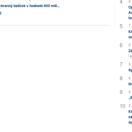
4.
chranný balíček v hodnotě 600 mili...
Op
Am
2
i
7.
Kl
od
5.
Zá
4
3.
S
4.
Iz
4.
„
3.
Kl
za
s