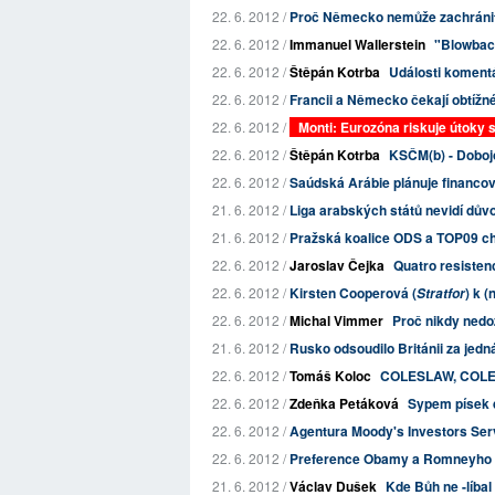
22. 6. 2012 /
Proč Německo nemůže zachránit
22. 6. 2012 /
Immanuel Wallerstein
"Blowback
22. 6. 2012 /
Štěpán Kotrba
Události komentář
22. 6. 2012 /
Francii a Německo čekají obtížn
22. 6. 2012 /
Monti: Eurozóna riskuje útoky 
22. 6. 2012 /
Štěpán Kotrba
KSČM(b) - Dobo
22. 6. 2012 /
Saúdská Arábie plánuje financo
21. 6. 2012 /
Liga arabských států nevidí důvo
21. 6. 2012 /
Pražská koalice ODS a TOP09 ch
22. 6. 2012 /
Jaroslav Čejka
Quatro resisten
22. 6. 2012 /
Kirsten Cooperová (
) k (
Stratfor
22. 6. 2012 /
Michal Vimmer
Proč nikdy ned
21. 6. 2012 /
Rusko odsoudilo Británii za jed
22. 6. 2012 /
Tomáš Koloc
COLESLAW, COLES
22. 6. 2012 /
Zdeňka Petáková
Sypem písek 
22. 6. 2012 /
Agentura Moody's Investors Servic
22. 6. 2012 /
Preference Obamy a Romneyho j
21. 6. 2012 /
Václav Dušek
Kde Bůh ne -líbal