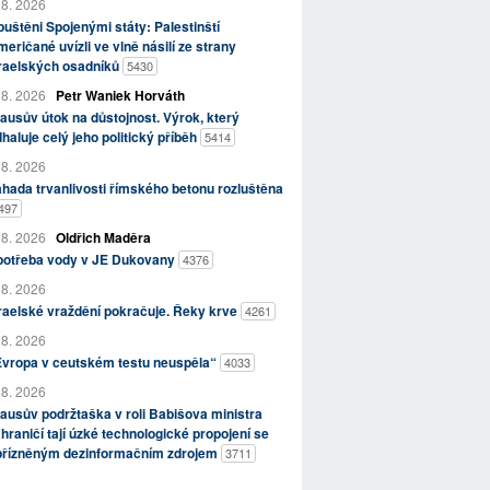
 8. 2026
uštěni Spojenými státy: Palestinští
eričané uvízli ve vlně násilí ze strany
zraelských osadníků
5430
 8. 2026
Petr Waniek Horváth
ausův útok na důstojnost. Výrok, který
haluje celý jeho politický příběh
5414
 8. 2026
hada trvanlivosti římského betonu rozluštěna
497
 8. 2026
Oldřich Maděra
potřeba vody v JE Dukovany
4376
 8. 2026
raelské vraždění pokračuje. Řeky krve
4261
 8. 2026
Evropa v ceutském testu neuspěla“
4033
 8. 2026
ausův podržtaška v roli Babišova ministra
hraničí tají úzké technologické propojení se
přízněným dezinformačním zdrojem
3711