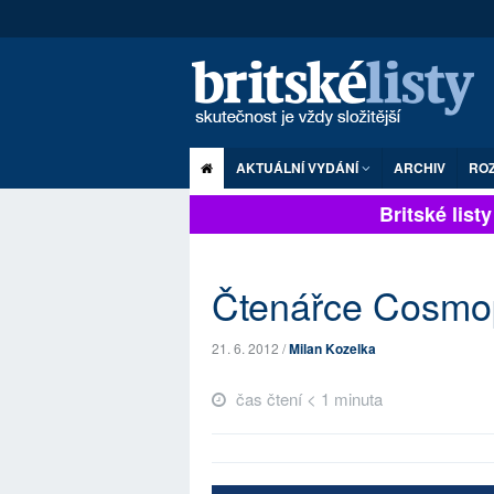
AKTUÁLNÍ VYDÁNÍ
ARCHIV
RO
Britské listy 
Čtenářce Cosmop
21. 6. 2012 /
Milan Kozelka
čas čtení < 1 minuta