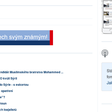
St
ndidát Muslimského bratrstva Mohammed ...
for
 kvůli Sýrii
Ja
o Sýrie - s eskortou
 opatření
ie"?
etoun
h loajalistů