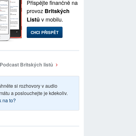
Přispějte finančně na
provoz
Britských
v mobilu.
Listů
CHCI PŘISPĚT
Podcast Britských listů
áhněte si rozhovory v audio
mátu a poslouchejte je kdekoliv.
k na to?