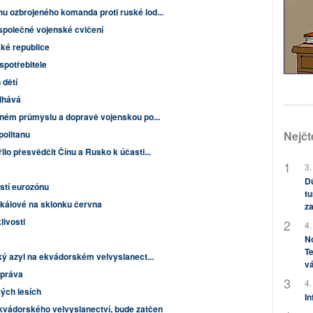
 ozbrojeného komanda proti ruské lod...
í společné vojenské cvičení
ské republice
spotřebitele
 dětí
elhává
pném průmyslu a dopravě vojenskou po...
olitanu
Nejčt
lo přesvědčit Čínu a Rusko k účasti...
3.
Dů
stí eurozónu
tu
ikálové na sklonku června
za
livosti
4.
No
Te
ký azyl na ekvádorském velvyslanect...
vá
 práva
4.
ých lesích
In
vádorského velvyslanectví, bude zatčen