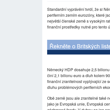
Standardní vyprávění tvrdí, že si 
periferním zemím eurozóny, které js
největší členské země s vysokým ra
finanční prostředky nutné pro tento ú
Německý HDP dosahuje 2,5 bilionu
činí 2,1 bilionu euro a dluh kolem 
finanční zranitelnost vyplývající ze 
dluhu problémových periferních eko
Obě země jsou ale zranitelné také ne
jako je Evropská unie, Evropská cen
záchranné fondy. V dubnu se jen sa