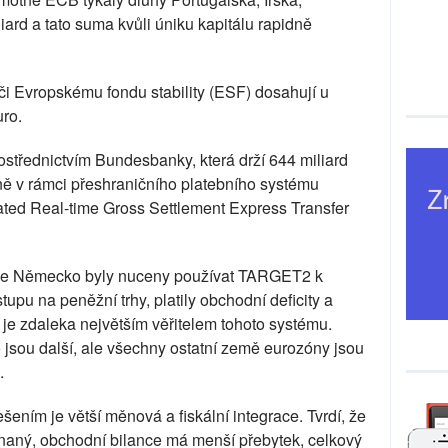
iard a tato suma kvůli úniku kapitálu rapidně
 Evropskému fondu stability (ESF) dosahují u
uro.
ostřednictvím Bundesbanky, která drží 644 miliard
ně v rámci přeshraničního platebního systému
d Real-time Gross Settlement Express Transfer
je Německo byly nuceny používat TARGET2 k
tupu na peněžní trhy, platily obchodní deficity a
je zdaleka největším věřitelem tohoto systému.
sou další, ale všechny ostatní země eurozóny jsou
.
šením je větší měnová a fiskální integrace. Tvrdí, že
vnaný, obchodní bilance má menší přebytek, celkový