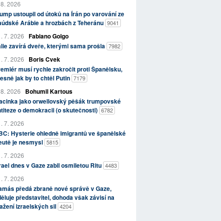
 8. 2026
ump ustoupil od útoků na Írán po varování ze
aúdské Arábie a hrozbách z Teheránu
9041
. 7. 2026
Fabiano Golgo
álie zavírá dveře, kterými sama prošla
7982
. 7. 2026
Boris Cvek
emiér musí rychle zakročit proti Španělsku,
esně jak by to chtěl Putin
7179
 8. 2026
Bohumil Kartous
acinka jako orwellovský pěšák trumpovské
titeze o demokracii (o skutečnosti)
6782
. 7. 2026
C: Hysterie ohledně imigrantů ve španělské
eutě je nesmysl
5815
. 7. 2026
rael dnes v Gaze zabil osmiletou Ritu
4483
. 7. 2026
amás předá zbraně nové správě v Gaze,
ěluje představitel, dohoda však závisí na
ažení izraelských sil
4204