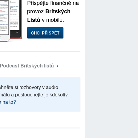
Přispějte finančně na
provoz
Britských
v mobilu.
Listů
CHCI PŘISPĚT
Podcast Britských listů
áhněte si rozhovory v audio
mátu a poslouchejte je kdekoliv.
k na to?