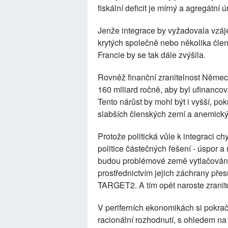
fiskální deficit je mírný a agregátní
Jenže integrace by vyžadovala vzáj
krytých společně nebo několika člen
Francie by se tak dále zvýšila.
Rovněž finanční zranitelnost Něme
160 miliard ročně, aby byl ufinanco
Tento nárůst by mohl být i vyšší, pok
slabších členských zemí a anemický
Protože politická vůle k integraci 
politice částečných řešení - úspor
budou problémové země vytlačovány 
prostřednictvím jejich záchrany přesu
TARGET2. A tím opět naroste zranit
V periferních ekonomikách si pokraču
racionální rozhodnutí, s ohledem na 