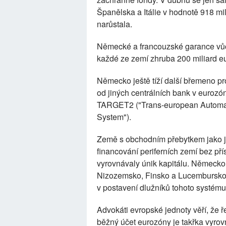
Španělska a Itálie v hodnotě 918 mil
narůstala.
Německé a francouzské garance vůči
každé ze zemí zhruba 200 miliard e
Německo ještě tíží další břemeno pr
od jiných centrálních bank v eurozó
TARGET2 ("Trans-european Automate
System").
Země s obchodním přebytkem jako 
financování periferních zemí bez přís
vyrovnávaly únik kapitálu. Německo 
Nizozemsko, Finsko a Lucembursko j
v postavení dlužníků tohoto systému
Advokáti evropské jednoty věří, že ře
běžný účet eurozóny je takřka vyro