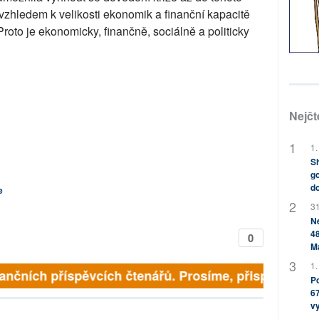
vzhledem k velikosti ekonomik a finanční kapacitě
Proto je ekonomicky, finančně, sociálně a politicky
Nejčt
1.
Sh
go
do
e
31
Ne
48
0
M
1.
finančních příspěvcích čtenářů. Prosíme, přispějte. ➥
Po
67
v