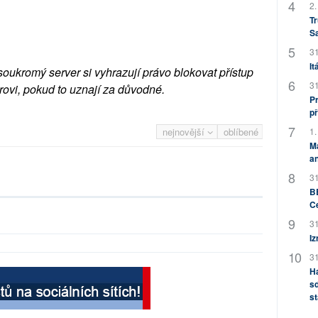
2.
Tr
S
31
It
soukromý server si vyhrazují právo blokovat přístup
31
rovi, pokud to uznají za důvodné.
Pr
př
1.
nejnovější
oblíbené
M
an
31
BB
C
31
Iz
31
H
sd
st