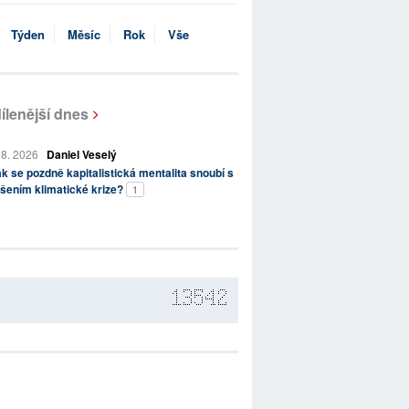
Týden
Měsíc
Rok
Vše
ílenější dnes
 8. 2026
Daniel Veselý
k se pozdně kapitalistická mentalita snoubí s
šením klimatické krize?
1
13542