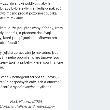
by zaujalo široké publikum, aby je
lo, aby bylo efektivní z hlediska nákladů
bylo možno prodat pozornost publika
telům reklamy.
kem je, že jsou přehlíženy příběhy, které
ly pohoršit, a přednost dostávají
y, které jsou přijatelné a zábavné pro
počet čtenářů.
y, jejichž zpracování je nákladné, jsou
vány nebo opomíjeny, nevšímavě jsou
zeny také ty příběhy, které jsou finančně
ní.
 vede k homogenizaci obsahu novin, k
vání o bezpečných otázkách a omezení
názorů a vyjadřovaných myšlenek.
R.G. Picard, (2004)
“Commercialism and newspaper