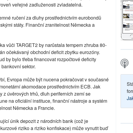
 úroveň veřejné zadluženosti zvladatelná.
emné ručení za dluhy prostřednictvím eurobondů
skými státy. Finanční zranitelnost Německa a
cka vůči TARGET2 by narůstala tempem zhruba 80-
ván očekávaný obchodní deficit zbytku eurozóny.
ud by bylo třeba financovat rozpočtové deficity
 bankovní sektor.
chybí, Evropa může být nucena pokračovat v současné
St
 a monetární akomodace prostřednictvím ECB. Jak
for
z úvěrových trhů, dluh periferních zemí se
Ja
ne na oficiální instituce, finanční nástroje a systém
elnost Německa a Francie.
jící únik depozit z národních bank (což je
kurzové riziko a riziko konfiskace) může vynutit buď