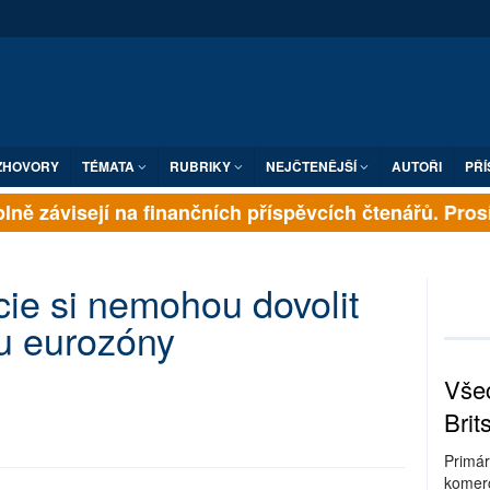
ZHOVORY
TÉMATA
RUBRIKY
NEJČTENĚJŠÍ
AUTOŘI
PŘÍ
ně závisejí na finančních příspěvcích čtenářů. Prosíme
ie si nemohou dovolit
u eurozóny
Všec
Brit
Primár
komerc