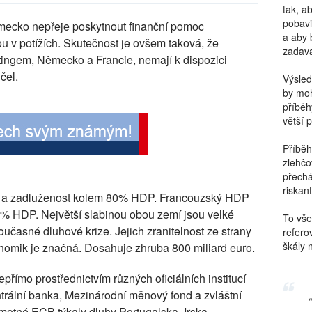
tak, a
pobavi
Německo nepřeje poskytnout finanční pomoc
a aby 
ou v potížích. Skutečnost je ovšem taková, že
zadava
tingem, Německo a Francie, nemají k dispozici
čel.
Výsled
by moh
příběh
větší 
Příběh
zlehčo
přechá
riskant
 a zadluženost kolem 80% HDP. Francouzský HDP
90% HDP. Největší slabinou obou zemí jsou velké
To vše
současné dluhové krize. Jejich zranitelnost ze strany
refero
škály 
nomik je značná. Dosahuje zhruba 800 miliard euro.
přímo prostřednictvím různých oficiálních institucí
trální banka, Mezinárodní měnový fond a zvláštní
motné ECB týkaly dluhy Portugalska, Irska,