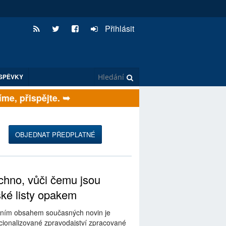
Přihlásit
SPĚVKY
, přispějte. ➥
OBJEDNAT PŘEDPLATNÉ
hno, vůči čemu jsou
ské listy opakem
ním obsahem současných novin je
ionalizované zpravodajství zpracované