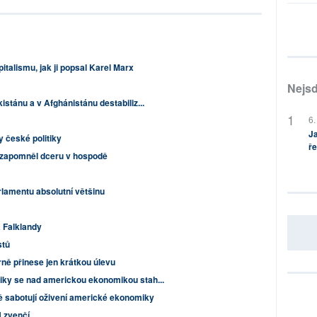
italismu, jak ji popsal Karel Marx
Nejsd
istánu a v Afghánistánu destabiliz...
6.
Ja
y české politiky
ře
 zapomněl dceru v hospodě
rlamentu absolutní většinu
a Falklandy
stů
ě přinese jen krátkou úlevu
iky se nad americkou ekonomikou stah...
 sabotují oživení americké ekonomiky
N zvenčí