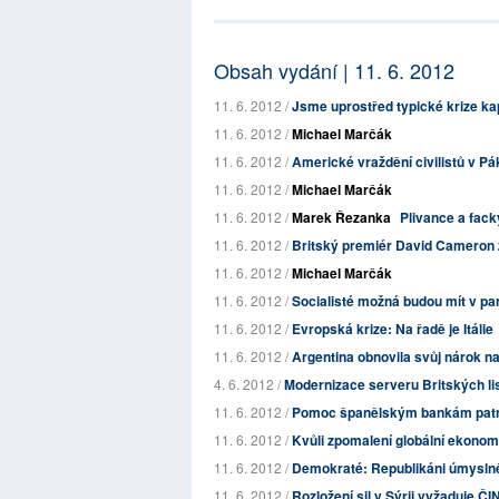
Obsah vydání | 11. 6. 2012
11. 6. 2012 /
Jsme uprostřed typické krize kap
11. 6. 2012 /
Michael Marčák
11. 6. 2012 /
Americké vraždění civilistů v Pák
11. 6. 2012 /
Michael Marčák
11. 6. 2012 /
Marek Řezanka
Plivance a fack
11. 6. 2012 /
Britský premiér David Cameron
11. 6. 2012 /
Michael Marčák
11. 6. 2012 /
Socialisté možná budou mít v pa
11. 6. 2012 /
Evropská krize: Na řadě je Itálie
11. 6. 2012 /
Argentina obnovila svůj nárok n
4. 6. 2012 /
Modernizace serveru Britských li
11. 6. 2012 /
Pomoc španělským bankám patrn
11. 6. 2012 /
Kvůli zpomalení globální ekonom
11. 6. 2012 /
Demokraté: Republikáni úmyslně
11. 6. 2012 /
Rozložení sil v Sýrii vyžaduje ČI