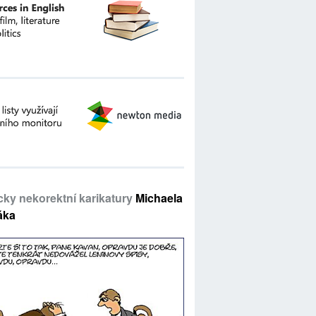
icky nekorektní karikatury
Michaela
áka