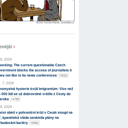
enější
 8. 2026
ocking: The current questionable Czech
vernment blocks the access of journalists it
es not like to its news conferences
15022
. 7. 2026
smyslná hysterie kvůli imigrantům: Více než
 000 lidí se už dobrovolně vrátilo z Ceuty do
aroka
14785
 8. 2026
čet obětí v pohraniční krizi v Ceutě stoupl na
, španělská vláda oznámila plány na
ybudování bariéry
10562