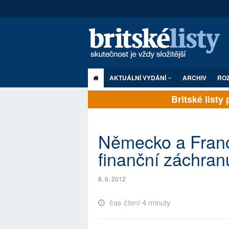
AKTUÁLNÍ VYDÁNÍ
ARCHIV
RO
Britské listy pl
Německo a Franc
finanční záchran
8. 6. 2012
čas čtení 4 minuty