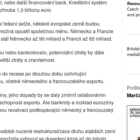
, nebo další financování bank. Kredibilní systém
zhruba 1,3 bilionu euro.
ní řešení selže, některé evropské země budou
 a možná opustit společnou měnu. Německo a Francie
 stál Německo až 90 miliard a Francii až 65 miliard.
u nebo bankrotovalo, potenciální ztráty by dále
ětší ztráty a zranitelnost.
 do recese po dlouhou dobu ovlivňující
hu, včetně německého a francouzského exportu.
Polit
y, jeho dopady by se daly zmírnit oslabováním
Marč
schopnost exportu. Ale bankroty a rozklad eurozóny
obou revalvaci podkopávající německý a francouzský
odobě nucené restrukturalizace dluhu slabších zemí
umožnila vyhnout se dovedení krize až do tohoto