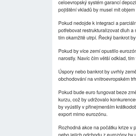
celoevropský systém garancí depozit
pojištění vkladů by musel mít objem 
Pokud nedojde k integraci a parciál
potřebovat restrukturalizovat dluh
tím okamžitě utrpí. Řecký bankrot by
Pokud by více zemí opustilo eurozón
narostly. Navíc čím větší odklad, tím v
Úspory nebo bankrot by uvrhly země
obchodování na vnitroevropském tr
Pokud bude euro fungovat beze změn
kurzu, což by udržovalo konkurence
by vyústily v přinejmenším krátkod
export mimo eurozónu.
Rozhodná akce na počátku krize v p
nebo jejich odchodu z eurozóny by 