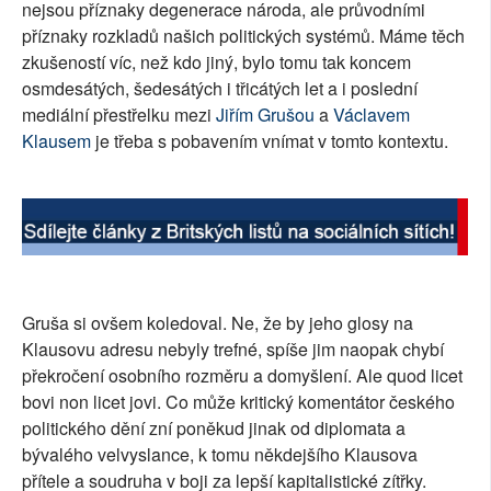
nejsou příznaky degenerace národa, ale průvodními
SOCIÁLNÍ SÍTĚ
příznaky rozkladů našich politických systémů. Máme těch
zkušeností víc, než kdo jiný, bylo tomu tak koncem
RUBRIKY
osmdesátých, šedesátých i třicátých let a i poslední
mediální přestřelku mezi
Jiřím Grušou
a
Václavem
PLNÁ VERZE STRÁNEK
Klausem
je třeba s pobavením vnímat v tomto kontextu.
Gruša si ovšem koledoval. Ne, že by jeho glosy na
Klausovu adresu nebyly trefné, spíše jim naopak chybí
překročení osobního rozměru a domyšlení. Ale quod licet
bovi non licet jovi. Co může kritický komentátor českého
politického dění zní poněkud jinak od diplomata a
bývalého velvyslance, k tomu někdejšího Klausova
přítele a soudruha v boji za lepší kapitalistické zítřky.