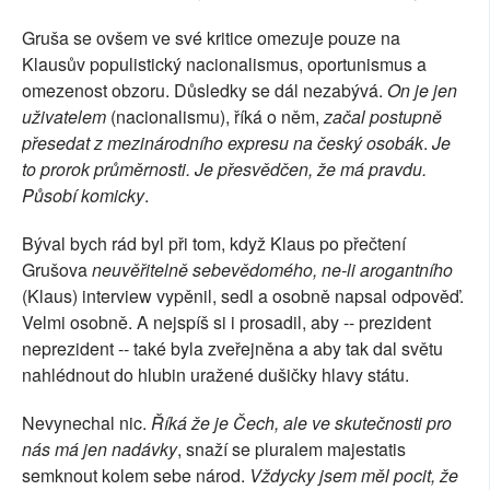
Gruša se ovšem ve své kritice omezuje pouze na
Klausův populistický nacionalismus, oportunismus a
omezenost obzoru. Důsledky se dál nezabývá.
On je jen
uživatelem
(nacionalismu), říká o něm,
začal postupně
přesedat z mezinárodního expresu na český osobák
.
Je
to prorok průměrnosti.
Je přesvědčen, že má pravdu.
Působí komicky
.
Býval bych rád byl při tom, když Klaus po přečtení
Grušova
neuvěřitelně sebevědomého, ne-li arogantního
(Klaus) interview vypěnil, sedl a osobně napsal odpověď.
Velmi osobně. A nejspíš si i prosadil, aby -- prezident
neprezident -- také byla zveřejněna a aby tak dal světu
nahlédnout do hlubin uražené dušičky hlavy státu.
Nevynechal nic.
Říká že je Čech, ale ve skutečnosti pro
nás má jen nadávky
, snaží se pluralem majestatis
semknout kolem sebe národ.
Vždycky jsem měl pocit, že