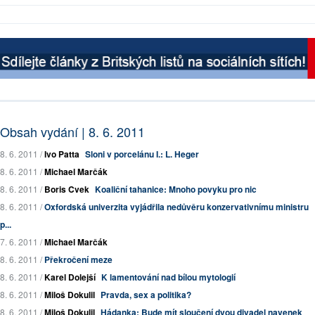
Obsah vydání | 8. 6. 2011
8. 6. 2011 /
Ivo Patta
Sloni v porcelánu I.: L. Heger
8. 6. 2011 /
Michael Marčák
8. 6. 2011 /
Boris Cvek
Koaliční tahanice: Mnoho povyku pro nic
8. 6. 2011 /
Oxfordská univerzita vyjádřila nedůvěru konzervativnímu ministru
p...
7. 6. 2011 /
Michael Marčák
8. 6. 2011 /
Překročení meze
8. 6. 2011 /
Karel Dolejší
K lamentování nad bílou mytologií
8. 6. 2011 /
Miloš Dokulil
Pravda, sex a politika?
8. 6. 2011 /
Miloš Dokulil
Hádanka: Bude mít sloučení dvou divadel navenek