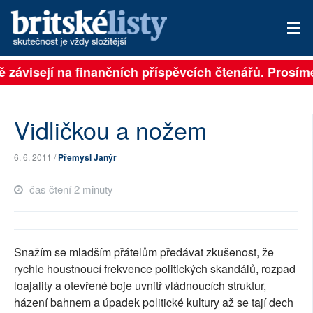
ě závisejí na finančních příspěvcích čtenářů. Prosíme
PŘIHLÁSIT
AKTUÁLNÍ VYDÁNÍ
Vidličkou a nožem
ARCHIV
6. 6. 2011 /
Přemysl Janýr
ROZHOVORY
čas čtení 2 minuty
TÉMATA
NEJČTENĚJŠÍ ZA 7 DNÍ
Snažím se mladším přátelům předávat zkušenost, že
AUTOŘI
rychle houstnoucí frekvence politických skandálů, rozpad
loajality a otevřené boje uvnitř vládnoucích struktur,
PŘÍSPĚVKY NA PROVOZ
házení bahnem a úpadek politické kultury až se tají dech