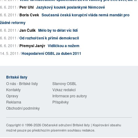
6. 6. 2011 /
Petr Uhl
Jazykový koutek poslankyně Němcové
6. 6. 2011 /
Boris Cvek
Současná česká korupční vláda nemá mandát pro
žádné reformy
6. 6. 2011 /
Jan Čulík
Mělo by to dělat víc lidí
6. 6. 2011 /
Od rozhořčení k přímé demokracii
6. 6. 2011 /
Přemysl Janýr
Vidličkou a nožem
14. 5. 2011 /
Hospodaření OSBL za duben 2011
Britské listy
O nás - Britské listy
Stanovy OSBL
Kontakty
Vzkaz redakci
Opravy
Informace pro autory
Reklama
Příspěvky
Obchodní podmínky
Copyright © 1996-2026
Občanské sdružení Britské listy
| Kopírování obsahu
možné pouze po předchozím písemném souhlasu redakce.