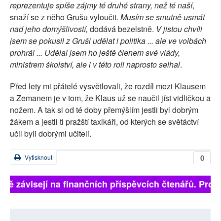
reprezentuje spíše zájmy té druhé strany, než té naší
,
snaží se z něho Grušu vyloučit.
Musím se smutně usmát
nad jeho domýšlivostí,
dodává bezelstně.
V jistou chvíli
jsem se pokusil z Gruši udělat i politika ... ale ve volbách
prohrál ... Udělal jsem ho ještě členem své vlády,
ministrem školství, ale i v této roli naprosto selhal
.
Před lety mi přátelé vysvětlovali, že rozdíl mezi Klausem
a Zemanem je v tom, že Klaus už se naučil jíst vidličkou a
nožem. A tak si od té doby přemýšlím jestli byl dobrým
žákem a jestli ti pražští taxikáři, od kterých se světáctví
učil byli dobrými učiteli.
0
Vytisknout
plně závisejí na finančních příspěvcích čtenářů. Prosí