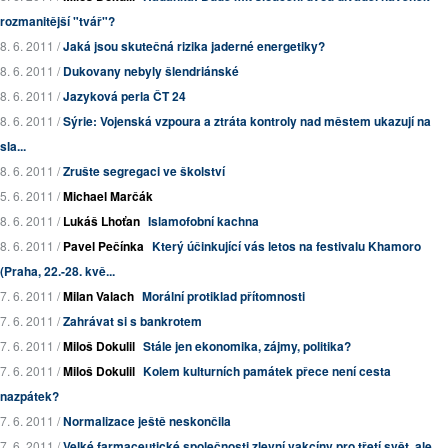
rozmanitější "tvář"?
8. 6. 2011 /
Jaká jsou skutečná rizika jaderné energetiky?
8. 6. 2011 /
Dukovany nebyly šlendriánské
8. 6. 2011 /
Jazyková perla ČT 24
8. 6. 2011 /
Sýrie: Vojenská vzpoura a ztráta kontroly nad městem ukazují na
sla...
8. 6. 2011 /
Zrušte segregaci ve školství
5. 6. 2011 /
Michael Marčák
8. 6. 2011 /
Lukáš Lhoťan
Islamofobní kachna
8. 6. 2011 /
Pavel Pečínka
Který účinkující vás letos na festivalu Khamoro
(Praha, 22.-28. kvě...
7. 6. 2011 /
Milan Valach
Morální protiklad přítomnosti
7. 6. 2011 /
Zahrávat si s bankrotem
7. 6. 2011 /
Miloš Dokulil
Stále jen ekonomika, zájmy, politika?
7. 6. 2011 /
Miloš Dokulil
Kolem kulturních památek přece není cesta
nazpátek?
7. 6. 2011 /
Normalizace ještě neskončila
7. 6. 2011 /
Velké farmaceutické společnosti zlevní vakcíny pro třetí svět, ale ...