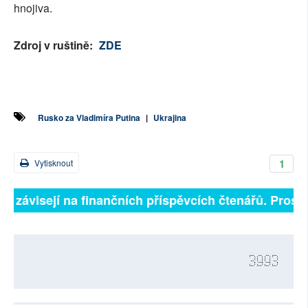
hnojiva.
Zdroj v ruštině:
ZDE
Rusko za Vladimíra Putina
|
Ukrajina
1
Vytisknout
ně závisejí na finančních příspěvcích čtenářů. Prosíme
3993