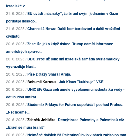
izraelské v...
21. 6. 2025 /
EU uvádí „náznaky“, že Izrael svým jednáním v Gaze
porušuje lidskop...
21. 6. 2025 /
Channel 4 News: Další bombardování a další vraždění
civilistů
20. 6. 2025 /
Zase lže jako když tiskne. Trump odmítl informace
amerických zpravo...
20. 6. 2025 /
BBC:Proč už tolik dní izraelská armáda systematicky
vyvražďuje hlad...
20. 6. 2025 /
Píše z Gazy Sharaf Araja:
20. 6. 2025 /
Bohumil Kartous
Jak Klaus "kultivuje" VŠE
20. 6. 2025 /
UNICEF: Gaza čelí uměle vyvolanému nedostatku vody -
děti budou umírat
20. 6. 2025 /
Studenti z Fridays for Future uspořádali pochod Prahou.
,,Nechceme...
20. 6. 2025 /
Zdeněk Jehlička
Demýtizace Palestiny a Palestinců #6:
„Izrael se musí bránit“
20. 6. 2025 /
Nejméně dalších 23 Palestinců bylo v pátek zabito po tom,