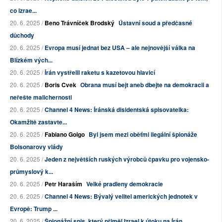
co izrae...
20. 6. 2025 /
Beno Trávníček Brodský
Ústavní soud a předčasné
důchody
20. 6. 2025 /
Evropa musí jednat bez USA – ale nejnovější válka na
Blízkém vých...
20. 6. 2025 /
Írán vystřelil raketu s kazetovou hlavicí
20. 6. 2025 /
Boris Cvek
Obrana musí bejt aneb dbejte na demokracii a
neřešte malichernosti
20. 6. 2025 /
Channel 4 News: Íránská disidentská spisovatelka:
Okamžitě zastavte...
20. 6. 2025 /
Fabiano Golgo
Byl jsem mezi oběťmi ilegální špionáže
Bolsonarovy vlády
20. 6. 2025 /
Jeden z největších ruských výrobců čpavku pro vojensko-
průmyslový k...
20. 6. 2025 /
Petr Haraším
Velké pradleny demokracie
20. 6. 2025 /
Channel 4 News: Bývalý velitel amerických jednotek v
Evropě: Trump ...
20. 6. 2025 /
Špionážní spis, který přiměl Izrael k útoku na Írán