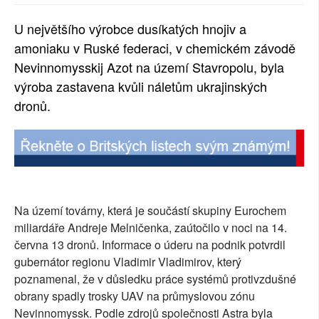
SOCIÁLNÍ SÍTĚ
U největšího výrobce dusíkatých hnojiv a
amoniaku v Ruské federaci, v chemickém závodě
RUBRIKY
Nevinnomysskij Azot na území Stavropolu, byla
PLNÁ VERZE STRÁNEK
výroba zastavena kvůli náletům ukrajinských
dronů.
Na území továrny, která je součástí skupiny Eurochem
miliardáře Andreje Melničenka, zaútočilo v noci na 14.
června 13 dronů. Informace o úderu na podnik potvrdil
gubernátor regionu Vladimir Vladimirov, který
poznamenal, že v důsledku práce systémů protivzdušné
obrany spadly trosky UAV na průmyslovou zónu
Nevinnomyssk. Podle zdrojů společnosti Astra byla