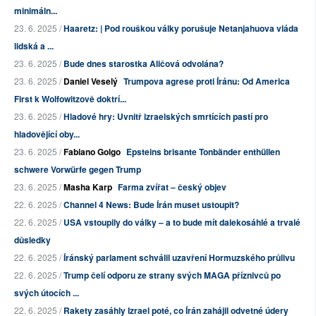
minimáln...
23. 6. 2025 /
Haaretz: | Pod rouškou války porušuje Netanjahuova vláda
lidská a ...
23. 6. 2025 /
Bude dnes starostka Aličová odvolána?
23. 6. 2025 /
Daniel Veselý
Trumpova agrese proti Íránu: Od America
First k Wolfowitzově doktrí...
23. 6. 2025 /
Hladové hry: Uvnitř izraelských smrtících pastí pro
hladovějící oby...
23. 6. 2025 /
Fabiano Golgo
Epsteins brisante Tonbänder enthüllen
schwere Vorwürfe gegen Trump
23. 6. 2025 /
Masha Karp
Farma zvířat – český objev
22. 6. 2025 /
Channel 4 News: Bude Írán muset ustoupit?
22. 6. 2025 /
USA vstoupily do války – a to bude mít dalekosáhlé a trvalé
důsledky
22. 6. 2025 /
Íránský parlament schválil uzavření Hormuzského průlivu
22. 6. 2025 /
Trump čelí odporu ze strany svých MAGA příznivců po
svých útocích ...
22. 6. 2025 /
Rakety zasáhly Izrael poté, co Írán zahájil odvetné údery