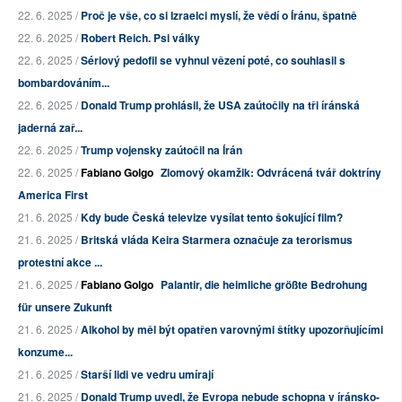
22. 6. 2025 /
Proč je vše, co si Izraelci myslí, že vědí o Íránu, špatně
22. 6. 2025 /
Robert Reich. Psi války
22. 6. 2025 /
Sériový pedofil se vyhnul vězení poté, co souhlasil s
bombardováním...
22. 6. 2025 /
Donald Trump prohlásil, že USA zaútočily na tři íránská
jaderná zař...
22. 6. 2025 /
Trump vojensky zaútočil na Írán
22. 6. 2025 /
Fabiano Golgo
Zlomový okamžik: Odvrácená tvář doktríny
America First
21. 6. 2025 /
Kdy bude Česká televize vysílat tento šokující film?
21. 6. 2025 /
Britská vláda Keira Starmera označuje za terorismus
protestní akce ...
21. 6. 2025 /
Fabiano Golgo
Palantir, die heimliche größte Bedrohung
für unsere Zukunft
21. 6. 2025 /
Alkohol by měl být opatřen varovnými štítky upozorňujícími
konzume...
21. 6. 2025 /
Starší lidi ve vedru umírají
21. 6. 2025 /
Donald Trump uvedl, že Evropa nebude schopna v íránsko-