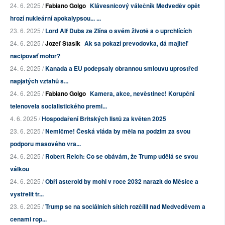
24. 6. 2025 /
Fabiano Golgo
Klávesnicový válečník Medveděv opět
hrozí nukleární apokalypsou... ...
23. 6. 2025 /
Lord Alf Dubs ze Zlína o svém životě a o uprchlících
24. 6. 2025 /
Jozef Stasik
Ak sa pokazí prevodovka, dá majiteľ
načipovať motor?
24. 6. 2025 /
Kanada a EU podepsaly obrannou smlouvu uprostřed
napjatých vztahů s...
24. 6. 2025 /
Fabiano Golgo
Kamera, akce, nevěstinec! Korupční
telenovela socialistického premi...
4. 6. 2025 /
Hospodaření Britských listů za květen 2025
23. 6. 2025 /
Nemlčme! Česká vláda by měla na podzim za svou
podporu masového vra...
24. 6. 2025 /
Robert Reich: Co se obávám, že Trump udělá se svou
válkou
24. 6. 2025 /
Obří asteroid by mohl v roce 2032 narazit do Měsíce a
vystřelit tr...
23. 6. 2025 /
Trump se na sociálních sítích rozčílil nad Medveděvem a
cenami rop...