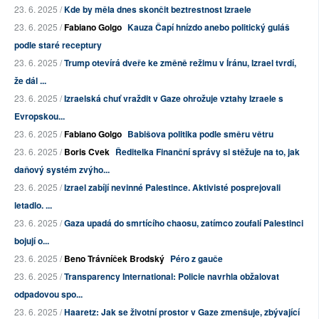
23. 6. 2025 /
Kde by měla dnes skončit beztrestnost Izraele
23. 6. 2025 /
Fabiano Golgo
Kauza Čapí hnízdo anebo politický guláš
podle staré receptury
23. 6. 2025 /
Trump otevírá dveře ke změně režimu v Íránu, Izrael tvrdí,
že dál ...
23. 6. 2025 /
Izraelská chuť vraždit v Gaze ohrožuje vztahy Izraele s
Evropskou...
23. 6. 2025 /
Fabiano Golgo
Babišova politika podle směru větru
23. 6. 2025 /
Boris Cvek
Ředitelka Finanční správy si stěžuje na to, jak
daňový systém zvýho...
23. 6. 2025 /
Izrael zabíjí nevinné Palestince. Aktivisté posprejovali
letadlo. ...
23. 6. 2025 /
Gaza upadá do smrtícího chaosu, zatímco zoufalí Palestinci
bojují o...
23. 6. 2025 /
Beno Trávníček Brodský
Péro z gauče
23. 6. 2025 /
Transparency International: Policie navrhla obžalovat
odpadovou spo...
23. 6. 2025 /
Haaretz: Jak se životní prostor v Gaze zmenšuje, zbývající