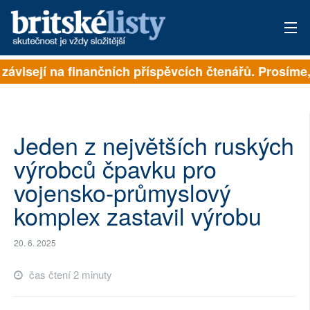
 závisejí na finančních příspěvcích čtenářů. Prosíme, 
PŘIHLÁSIT
AKTUÁLNÍ VYDÁNÍ
ARCHIV
Jeden z největších ruských
výrobců čpavku pro
ROZHOVORY
vojensko-průmyslový
TÉMATA
komplex zastavil výrobu
NEJČTENĚJŠÍ ZA 7 DNÍ
20. 6. 2025
AUTOŘI
čas čtení 2 minuty
PŘÍSPĚVKY NA PROVOZ