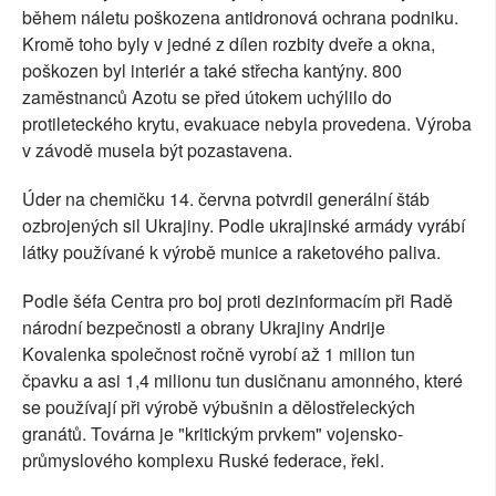
během náletu poškozena antidronová ochrana podniku.
Kromě toho byly v jedné z dílen rozbity dveře a okna,
poškozen byl interiér a také střecha kantýny. 800
zaměstnanců Azotu se před útokem uchýlilo do
protileteckého krytu, evakuace nebyla provedena. Výroba
v závodě musela být pozastavena.
Úder na chemičku 14. června potvrdil generální štáb
ozbrojených sil Ukrajiny. Podle ukrajinské armády vyrábí
látky používané k výrobě munice a raketového paliva.
Podle šéfa Centra pro boj proti dezinformacím při Radě
národní bezpečnosti a obrany Ukrajiny Andrije
Kovalenka společnost ročně vyrobí až 1 milion tun
čpavku a asi 1,4 milionu tun dusičnanu amonného, které
se používají při výrobě výbušnin a dělostřeleckých
granátů. Továrna je "kritickým prvkem" vojensko-
průmyslového komplexu Ruské federace, řekl.