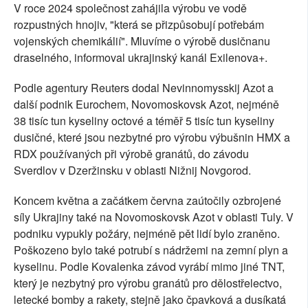
V roce 2024 společnost zahájila výrobu ve vodě
rozpustných hnojiv, "která se přizpůsobují potřebám
vojenských chemikálií". Mluvíme o výrobě dusičnanu
draselného, informoval ukrajinský kanál Exilenova+.
Podle agentury Reuters dodal Nevinnomysskij Azot a
další podnik Eurochem, Novomoskovsk Azot, nejméně
38 tisíc tun kyseliny octové a téměř 5 tisíc tun kyseliny
dusičné, které jsou nezbytné pro výrobu výbušnin HMX a
RDX používaných při výrobě granátů, do závodu
Sverdlov v Dzeržinsku v oblasti Nižnij Novgorod.
Koncem května a začátkem června zaútočily ozbrojené
síly Ukrajiny také na Novomoskovsk Azot v oblasti Tuly. V
podniku vypukly požáry, nejméně pět lidí bylo zraněno.
Poškozeno bylo také potrubí s nádržemi na zemní plyn a
kyselinu. Podle Kovalenka závod vyrábí mimo jiné TNT,
který je nezbytný pro výrobu granátů pro dělostřelectvo,
letecké bomby a rakety, stejně jako čpavková a dusíkatá