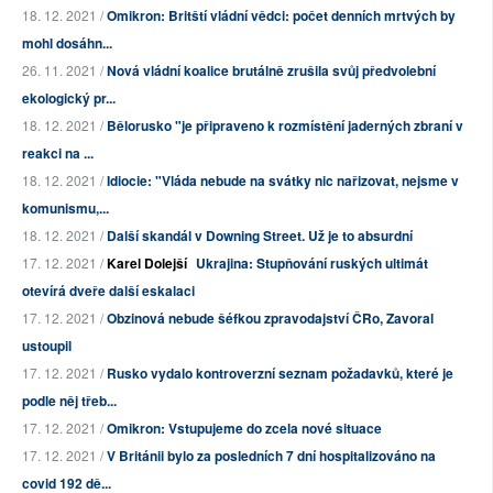
18. 12. 2021 /
Omikron: Britští vládní vědci: počet denních mrtvých by
mohl dosáhn...
26. 11. 2021 /
Nová vládní koalice brutálně zrušila svůj předvolební
ekologický pr...
18. 12. 2021 /
Bělorusko "je připraveno k rozmístění jaderných zbraní v
reakci na ...
18. 12. 2021 /
Idiocie: "Vláda nebude na svátky nic nařizovat, nejsme v
komunismu,...
18. 12. 2021 /
Další skandál v Downing Street. Už je to absurdní
17. 12. 2021 /
Karel Dolejší
Ukrajina: Stupňování ruských ultimát
otevírá dveře další eskalaci
17. 12. 2021 /
Obzinová nebude šéfkou zpravodajství ČRo, Zavoral
ustoupil
17. 12. 2021 /
Rusko vydalo kontroverzní seznam požadavků, které je
podle něj třeb...
17. 12. 2021 /
Omikron: Vstupujeme do zcela nové situace
17. 12. 2021 /
V Británii bylo za posledních 7 dní hospitalizováno na
covid 192 dě...