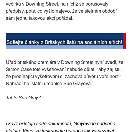
večírků v Downing Street, na nichž se porušovaly
předpisy, poté, co vyšlo najevo, že ve stejném období
sám jednu takovou akci pořádal.
Úřad britského premiéra v Downing Street nyní uvedl, že
Simon Case toto vyšetřování nebude dělat, "aby zajistil,
že probíhající vyšetřování si zachová důvěru veřejnosti".
Nahradí ho státní úřednice Sue Grayová.
Tahle Sue Grey?
I když existuje série dokumentů, Greyová je nadšeně
utajuje. Víme, že instruovala poradce jak vymazávat