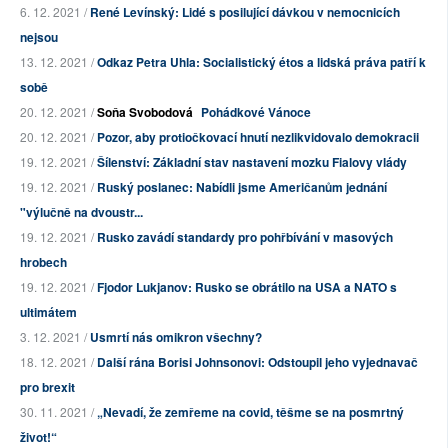
6. 12. 2021 /
René Levínský: Lidé s posilující dávkou v nemocnicích
nejsou
13. 12. 2021 /
Odkaz Petra Uhla: Socialistický étos a lidská práva patří k
sobě
20. 12. 2021 /
Soňa Svobodová
Pohádkové Vánoce
20. 12. 2021 /
Pozor, aby protiočkovací hnutí nezlikvidovalo demokracii
19. 12. 2021 /
Šílenství: Základní stav nastavení mozku Fialovy vlády
19. 12. 2021 /
Ruský poslanec: Nabídli jsme Američanům jednání
"výlučně na dvoustr...
19. 12. 2021 /
Rusko zavádí standardy pro pohřbívání v masových
hrobech
19. 12. 2021 /
Fjodor Lukjanov: Rusko se obrátilo na USA a NATO s
ultimátem
3. 12. 2021 /
Usmrtí nás omikron všechny?
18. 12. 2021 /
Další rána Borisi Johnsonovi: Odstoupil jeho vyjednavač
pro brexit
30. 11. 2021 /
„Nevadí, že zemřeme na covid, těšme se na posmrtný
život!“