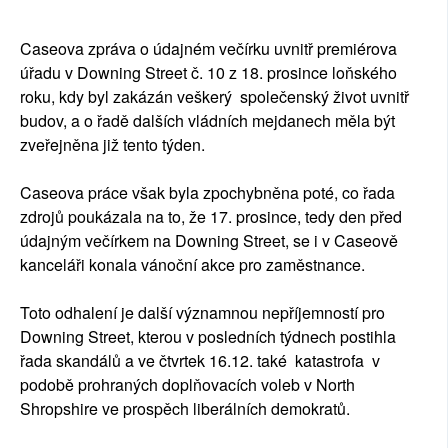
Caseova zpráva o údajném večírku uvnitř premiérova
úřadu v Downing Street č. 10 z 18. prosince loňského
roku, kdy byl zakázán veškerý společenský život uvnitř
budov, a o řadě dalších vládních mejdanech měla být
zveřejněna již tento týden.
Caseova práce však byla zpochybněna poté, co řada
zdrojů poukázala na to, že 17. prosince, tedy den před
údajným večírkem na Downing Street, se i v Caseově
kanceláři konala vánoční akce pro zaměstnance.
Toto odhalení je další významnou nepříjemností pro
Downing Street, kterou v posledních týdnech postihla
řada skandálů a ve čtvrtek 16.12. také katastrofa v
podobě prohraných doplňovacích voleb v North
Shropshire ve prospěch liberálních demokratů.