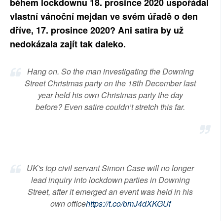
během lockdownu 18. prosince 2020 uspořádal
SOCIÁLNÍ SÍTĚ
vlastní vánoční mejdan ve svém úřadě o den
dříve, 17. prosince 2020? Ani satira by už
RUBRIKY
nedokázala zajít tak daleko.
PLNÁ VERZE STRÁNEK
Hang on. So the man investigating the Downing
Street Christmas party on the 18th December last
year held his own Christmas party the day
before? Even satire couldn’t stretch this far.
UK's top civil servant Simon Case will no longer
lead inquiry into lockdown parties in Downing
Street, after it emerged an event was held in his
own office
https://t.co/bmJ4dXKGUf