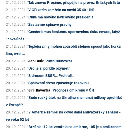
21. 12. 2021 /
Tak znovu: Prosíme, přispějte na provoz Britských listů
21. 12. 2021 /
V ČR zatím zemřelo na covid 35 401 lidí
21. 12. 2021 /
Chile má nového levicového prezidenta
21. 12. 2021 /
Zastavme špinavé prachy
21. 12. 2021 /
Genderismus českému sportovnímu tisku nevadí, když
"chválí nás"...
21. 12. 2021 /
Teplejší zimy mohou způsobit stejnou spoušť jako horká
léta, tvrdí ...
20. 12. 2021 /
Jan Čulík
Zimní slunovrat
20. 12. 2021 /
Určitě si pořiďte oxymetr
21. 12. 2021 /
S dresem SSSR... Prohráli...
20. 12. 2021 /
Spalování dřeva způsobuje rakovinu
20. 12. 2021 /
Jiří Hlavenka
Prognóza omikronu v ČR
21. 12. 2021 /
Bude ruský útok na Ukrajinu znamenat miliony uprchlíků
v Evropě?
20. 12. 2021 /
V Americe zemřel na covid další antivaxerský senátor -
ve věku 52 let
20. 12. 2021 /
Británie: 12 lidí zemřelo na omikron, 105 je s omikronem