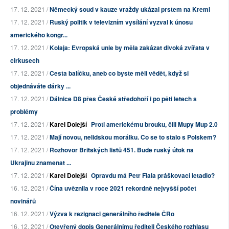
17. 12. 2021 /
Německý soud v kauze vraždy ukázal prstem na Kreml
17. 12. 2021 /
Ruský politik v televizním vysílání vyzval k únosu
amerického kongr...
17. 12. 2021 /
Kolaja: Evropská unie by měla zakázat divoká zvířata v
cirkusech
17. 12. 2021 /
Cesta balíčku, aneb co byste měli vědět, když si
objednáváte dárky ...
17. 12. 2021 /
Dálnice D8 přes České středohoří i po pěti letech s
problémy
17. 12. 2021 /
Karel Dolejší
Proti americkému brouku, čili Mupy Mup 2.0
17. 12. 2021 /
Mají novou, nelidskou morálku. Co se to stalo s Polskem?
17. 12. 2021 /
Rozhovor Britských listů 451. Bude ruský útok na
Ukrajinu znamenat ...
17. 12. 2021 /
Karel Dolejší
Opravdu má Petr Fiala práškovací letadlo?
16. 12. 2021 /
Čína uvěznila v roce 2021 rekordně nejvyšší počet
novinářů
16. 12. 2021 /
Výzva k rezignaci generálního ředitele ČRo
16. 12. 2021 /
Otevřený dopis Generálnímu řediteli Českého rozhlasu