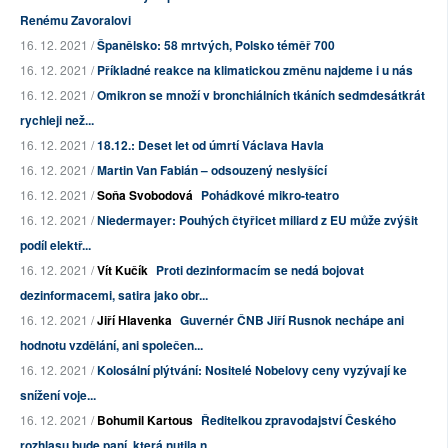
Renému Zavoralovi
16. 12. 2021 /
Španělsko: 58 mrtvých, Polsko téměř 700
16. 12. 2021 /
Příkladné reakce na klimatickou změnu najdeme i u nás
16. 12. 2021 /
Omikron se množí v bronchiálních tkáních sedmdesátkrát
rychleji než...
16. 12. 2021 /
18.12.: Deset let od úmrtí Václava Havla
16. 12. 2021 /
Martin Van Fabián – odsouzený neslyšící
16. 12. 2021 /
Soňa Svobodová
Pohádkové mikro-teatro
16. 12. 2021 /
Niedermayer: Pouhých čtyřicet miliard z EU může zvýšit
podíl elektř...
16. 12. 2021 /
Vít Kučík
Proti dezinformacím se nedá bojovat
dezinformacemi, satira jako obr...
16. 12. 2021 /
Jiří Hlavenka
Guvernér ČNB Jiří Rusnok nechápe ani
hodnotu vzdělání, ani společen...
16. 12. 2021 /
Kolosální plýtvání: Nositelé Nobelovy ceny vyzývají ke
snížení voje...
16. 12. 2021 /
Bohumil Kartous
Ředitelkou zpravodajství Českého
rozhlasu bude paní, která nutila n...