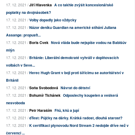
17. 12. 2021 /
Jiří Hlavenka
A co takhle zvýšit koncesionářské
poplatky na dvojnásobek?
17. 12. 2021 /
Volby dopadly jako vždycky
17. 12. 2021 /
Názor deníku Guardian na americké stíhání Juliana
Assange: propusťt...
17. 12. 2021 /
Boris Cvek
Nová vláda bude nejspíše vodou na Babišův
mlýn
17. 12. 2021 /
Británie: Liberální demokraté vyhráli v doplňovacích
volbách v Seve...
17. 12. 2021 /
Herec Hugh Grant v boji proti šířícímu se autoritářství v
Británii
17. 12. 2021 /
Soňa Svobodová
Návrat do dětství
17. 12. 2021 /
Bohumír Tichánek
Odposlechy koupelen a veškerá
nesvoboda
17. 12. 2021 /
Petr Haraším
Fňů, kňů a jupí
17. 12. 2021 /
dTest: Půjčky na dárky. Krátká radost, dlouhá starost?
17. 12. 2021 /
K certifikaci plynovodu Nord Stream 2 nedojde dříve než v
červenci ...