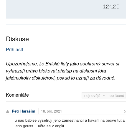
12426
Diskuse
Přihlásit
Upozorňujeme, že Britské listy jako soukromý server si
vyhrazují právo blokovat přístup na diskusní fóra
jakémukoliv diskutérovi, pokud to uznají za důvodné.
Komentáře
nejnovější
oblíbené
Petr Haraším
18. pro. 2021
0
u nás babiše vyšetřují jeho zaměstnanci a havárii na bečvě tutlal
jeho geuss ...učte se v anglii