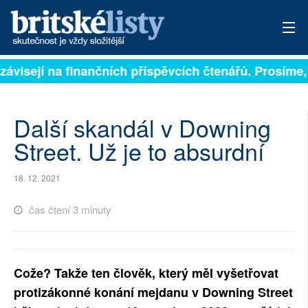
závisejí na finančních příspěvcích čtenářů. Prosíme, p
PŘIHLÁSIT
AKTUÁLNÍ VYDÁNÍ
Další skandál v Downing
ARCHIV
Street. Už je to absurdní
ROZHOVORY
18. 12. 2021
TÉMATA
čas čtení 3 minuty
NEJČTENĚJŠÍ ZA 7 DNÍ
AUTOŘI
Cože? Takže ten člověk, který měl vyšetřovat
protizákonné konání mejdanu v Downing Street
PŘÍSPĚVKY NA PROVOZ