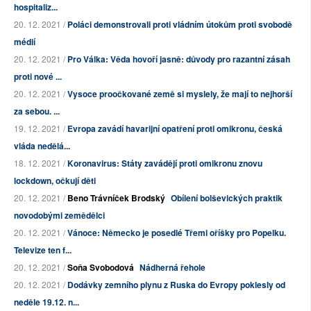
hospitaliz...
20. 12. 2021 /
Poláci demonstrovali proti vládním útokům proti svobodě
médií
20. 12. 2021 /
Pro Válka: Věda hovoří jasně: důvody pro razantní zásah
proti nové ...
20. 12. 2021 /
Vysoce proočkované země si myslely, že mají to nejhorší
za sebou. ...
19. 12. 2021 /
Evropa zavádí havarijní opatření proti omikronu, česká
vláda nedělá...
18. 12. 2021 /
Koronavirus: Státy zavádějí proti omikronu znovu
lockdown, očkují děti
20. 12. 2021 /
Beno Trávníček Brodský
Obílení bolševických praktik
novodobými zemědělci
20. 12. 2021 /
Vánoce: Německo je posedlé Třemi oříšky pro Popelku.
Televize ten f...
20. 12. 2021 /
Soňa Svobodová
Nádherná řehole
20. 12. 2021 /
Dodávky zemního plynu z Ruska do Evropy poklesly od
neděle 19.12. n...