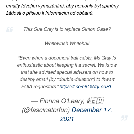
emaily (dvojím vymazáním), aby nemohly být splněny
žádosti o přístup k informacím od občanů.
This Sue Grey is to replace Simon Case?
Whitewash Whitehall
“Even when a document trail exists, Ms Gray is
enthusiastic about keeping it a secret. We know
that she advised special advisers on how to
destroy email (by "double-deletion") to thwart
FOIA requesters.”
https://t.co/n6OWqLeuRL
— Fionna O'Leary, 🕯🇪🇺
(@fascinatorfun)
December 17,
2021