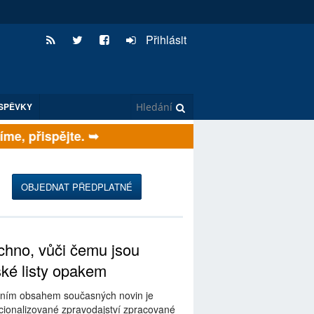
Přihlásit
SPĚVKY
e, přispějte. ➥
OBJEDNAT PŘEDPLATNÉ
hno, vůči čemu jsou
ské listy opakem
ním obsahem současných novin je
ionalizované zpravodajství zpracované