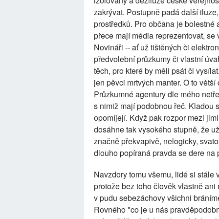
izolovány a deziluze české veřejnost
zakrývat. Postupně padá další iluze, 
prostředků. Pro občana je bolestné a
přece mají média reprezentovat, s
Novináři -- ať už tištěných či elektro
předvolební průzkumy či vlastní úvah
těch, pro které by měli psát či vysíl
jen pěvci mrtvých manter. O to větší č
Průzkumné agentury dle mého netřeba
s nimiž mají podobnou řeč. Kladou s
opomíjejí. Když pak rozpor mezi jimi
dosáhne tak vysokého stupně, že už j
značně překvapivě, nelogicky, svato
dlouho popíraná pravda se dere na 
Navzdory tomu všemu, lidé si stále v
protože bez toho člověk vlastně ani 
v pudu sebezáchovy všichni bráníme
Rovného "co je u nás pravděpodobn