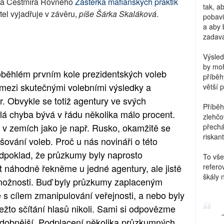
na Čestmíra Rovného
Zástěrka mafiánských praktik
tak, a
atel vyjadřuje v závěru,
píše Šárka Skaláková
.
pobavi
a aby 
zadava
Výsled
by moh
oběhlém prvním kole prezidentských voleb
příběh
l mezi skutečnými volebními výsledky a
větší 
. Obvykle se totiž agentury ve svých
Příběh
lá chyba bývá v řádu několika málo procent.
zlehčo
 v zemích jako je např. Rusko, okamžitě se
přechá
riskant
ování voleb. Proč u nás novináři o této
edpoklad, že průzkumy byly naprosto
To vše
át náhodně řekněme u jedné agentury, ale jistě
refero
škály 
 možnosti. Buď byly průzkumy zaplaceným
s cílem zmanipulování veřejnosti, a nebo byly
žto sčítání hlasů nikoli. Sami si odpovězme
odobnější. Podplacení několika průzkumných