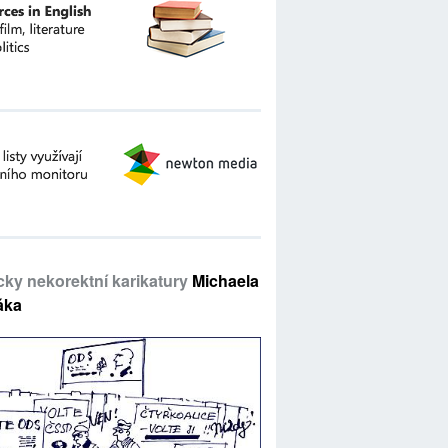
icky nekorektní karikatury
Michaela
áka