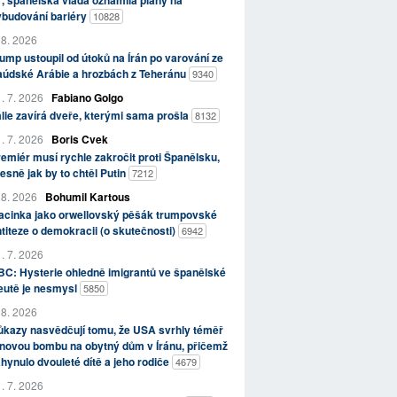
, španělská vláda oznámila plány na
ybudování bariéry
10828
 8. 2026
ump ustoupil od útoků na Írán po varování ze
aúdské Arábie a hrozbách z Teheránu
9340
. 7. 2026
Fabiano Golgo
álie zavírá dveře, kterými sama prošla
8132
. 7. 2026
Boris Cvek
emiér musí rychle zakročit proti Španělsku,
esně jak by to chtěl Putin
7212
 8. 2026
Bohumil Kartous
acinka jako orwellovský pěšák trumpovské
titeze o demokracii (o skutečnosti)
6942
. 7. 2026
C: Hysterie ohledně imigrantů ve španělské
eutě je nesmysl
5850
 8. 2026
kazy nasvědčují tomu, že USA svrhly téměř
novou bombu na obytný dům v Íránu, přičemž
hynulo dvouleté dítě a jeho rodiče
4679
. 7. 2026