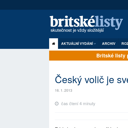
AKTUÁLNÍ VYDÁNÍ
ARCHIV
RO
Britské listy p
Český volič je s
16. 1. 2013
čas čtení 4 minuty