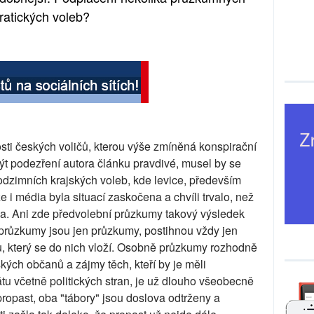
ratických voleb?
sti českých voličů, kterou výše zmíněná konspirační
být podezření autora článku pravdivé, musel by se
odzimních krajských voleb, kde levice, především
že i média byla situací zaskočena a chvíli trvalo, než
la. Ani zde předvolební průzkumy takový výsledek
 průzkumy jsou jen průzkumy, postihnou vždy jen
ru, který se do nich vloží. Osobně průzkumy rozhodně
ých občanů a zájmy těch, kteří by je měli
átu včetně politických stran, je už dlouho všeobecně
propast, oba "tábory" jsou doslova odtrženy a