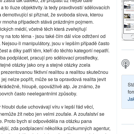
i zašla tak daleko, že propast už nejde dále
a to iluze objektivity /a tedy pravdivosti/ sdělovacích
 demotivující si přiznat, že svoboda slova, kterou
e v mnoha případech stává prázdným pojmem.
nických médií, včetně těch která zveřejňují
y na toto téma - jsou také čím dál více odtrženi od
at. Nejsou-li manipulátory, jsou v lepším případě často
est a díky patří těm, kteří do těchto kategorií nepatří.
 podplácet, pracují pro sdělovací prostředky,
tejné otázky jako ony a stejné otázky zcela
 prezentovanou fiktivní realitou a realitou skutečnou
ej nelze popřít, může se ta opravdová realita jevit
St
krádežně, hloupě, opovážlivě atp. Je známo, že
for
povrch často neelegantními způsoby.
Ja
 hloubi duše uchovávají víru v lepší řád věcí,
nemůže žít nebo jen velmi zoufale. A zoufalství se
. Proto bych si odpověděla na otázku pana
ější, zda podplacení několika průzkumných agentur,