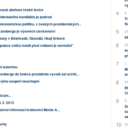
67
v
ovaná ubohost české levice
2.
zidentského kandidáta je podvod
Tr
S
ekonomickou politiku, v českých prezidentských...
zenberga je výsměch osvícenství
31
It
aty v Bělehradě. Skandál, říkají Srbové
31
pulace voličů médii před volbami je normální"
Pr
př
1.
í autoritou
M
enberga do funkce prezidenta vyvolá asi určité...
an
u jeho soupeři neschopní
31
BB
C
icům...
3.
I. 2. 2013
Dů
strovi informací království Monte A...
tu
za
achy
31