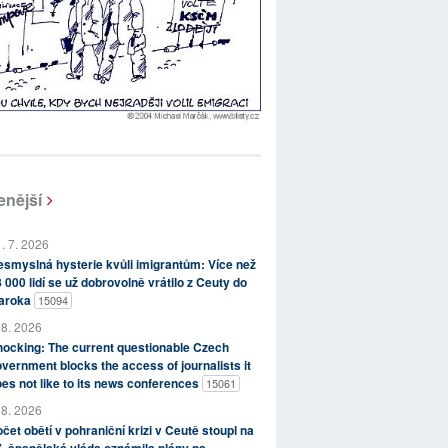
enější
. 7. 2026
smyslná hysterie kvůli imigrantům: Více než
 000 lidí se už dobrovolně vrátilo z Ceuty do
aroka
15094
 8. 2026
ocking: The current questionable Czech
vernment blocks the access of journalists it
es not like to its news conferences
15061
 8. 2026
čet obětí v pohraniční krizi v Ceutě stoupl na