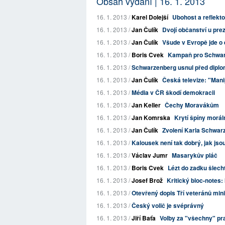
Obsah vydání | 16. 1. 2013
16. 1. 2013 /
Karel Dolejší
Ubohost a reflekt
16. 1. 2013 /
Jan Čulík
Dvojí občanství u pre
16. 1. 2013 /
Jan Čulík
Všude v Evropě jde o 
16. 1. 2013 /
Boris Cvek
Kampaň pro Schwar
16. 1. 2013 /
Schwarzenberg usnul před diplom
16. 1. 2013 /
Jan Čulík
Česká televize: "Mani
16. 1. 2013 /
Média v ČR škodí demokracii
16. 1. 2013 /
Jan Keller
Čechy Moravákům
16. 1. 2013 /
Jan Komrska
Krytí špíny moráln
16. 1. 2013 /
Jan Čulík
Zvolení Karla Schwarz
16. 1. 2013 /
Kalousek není tak dobrý, jak jso
16. 1. 2013 /
Václav Jumr
Masarykův pláč
16. 1. 2013 /
Boris Cvek
Lézt do zadku šlecht
16. 1. 2013 /
Josef Brož
Kritický bloc-notes: 
16. 1. 2013 /
Otevřený dopis Tří veteránů mini
16. 1. 2013 /
Český volič je svéprávný
16. 1. 2013 /
Jiří Baťa
Volby za "všechny" pr