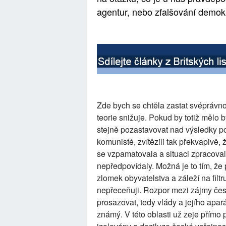
agentur, nebo zfalšování demok
Zde bych se chtěla zastat svéprávno
teorie snižuje. Pokud by totiž mělo 
stejně pozastavovat nad výsledky p
komunisté, zvítězili tak překvapivě, 
se vzpamatovala a situaci zpracova
nepředpovídaly. Možná je to tím, že
zlomek obyvatelstva a záleží na filt
nepřeceňuji. Rozpor mezi zájmy česk
prosazovat, tedy vlády a jejího apar
známý. V této oblasti už zeje přímo 