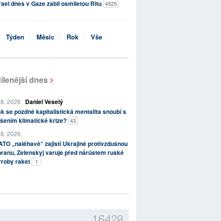
rael dnes v Gaze zabil osmiletou Ritu
4525
Týden
Měsíc
Rok
Vše
ílenější dnes
 8. 2026
Daniel Veselý
k se pozdně kapitalistická mentalita snoubí s
šením klimatické krize?
43
 8. 2026
TO „naléhavě“ zajistí Ukrajině protivzdušnou
ranu, Zelenskyj varuje před nárůstem ruské
ýroby raket
1