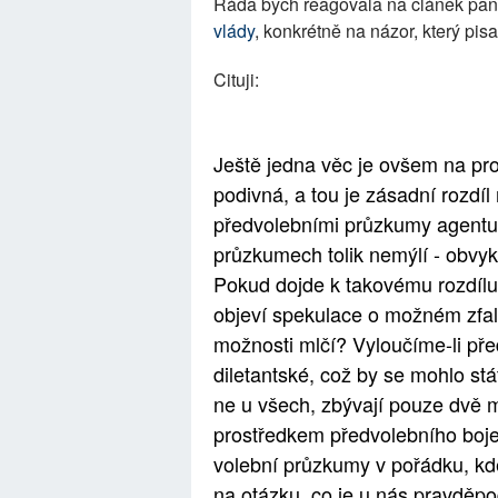
Ráda bych reagovala na článek pa
vlády
, konkrétně na názor, který pis
Cituji:
Ještě jedna věc je ovšem na pr
podivná, a tou je zásadní rozdí
předvolebními průzkumy agentur
průzkumech tolik nemýlí - obvyk
Pokud dojde k takovému rozdílu
objeví spekulace o možném zfalš
možnosti mlčí? Vyloučíme-li př
diletantské, což by se mohlo st
ne u všech, zbývají pouze dvě
prostředkem předvolebního boje 
volební průzkumy v pořádku, kde
na otázku, co je u nás pravděp