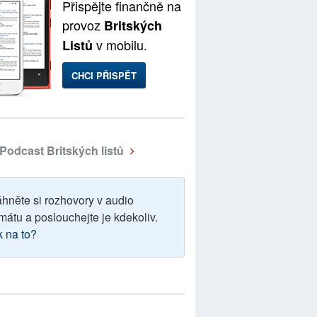
Přispějte finančně na
provoz
Britských
v mobilu.
Listů
CHCI PŘISPĚT
Podcast Britských listů
áhněte si rozhovory v audio
mátu a poslouchejte je kdekoliv.
k na to?