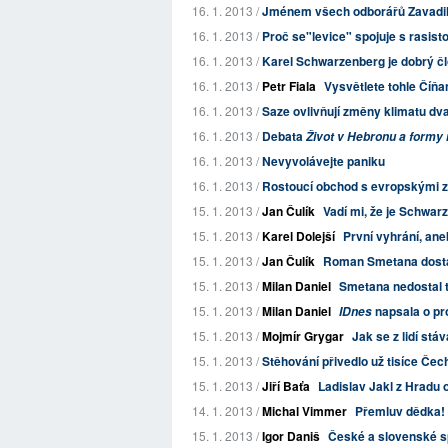
16. 1. 2013 /
Jménem všech odborářů Zavadil a
16. 1. 2013 /
Proč se"levice" spojuje s rasist
16. 1. 2013 /
Karel Schwarzenberg je dobrý č
16. 1. 2013 /
Petr Fiala
Vysvětlete tohle Číňa
16. 1. 2013 /
Saze ovlivňují změny klimatu dvak
16. 1. 2013 /
Debata
Život v Hebronu a formy
16. 1. 2013 /
Nevyvolávejte paniku
16. 1. 2013 /
Rostoucí obchod s evropskými z
15. 1. 2013 /
Jan Čulík
Vadí mi, že je Schwar
15. 1. 2013 /
Karel Dolejší
První vyhrání, an
15. 1. 2013 /
Jan Čulík
Roman Smetana dostal
15. 1. 2013 /
Milan Daniel
Smetana nedostal t
15. 1. 2013 /
Milan Daniel
napsala o pro
IDnes
15. 1. 2013 /
Mojmír Grygar
Jak se z lidí stá
15. 1. 2013 /
Stěhování přivedlo už tisíce Če
15. 1. 2013 /
Jiří Baťa
Ladislav Jakl z Hradu 
14. 1. 2013 /
Michal Vimmer
Přemluv dědka!
15. 1. 2013 /
Igor Daniš
České a slovenské sp