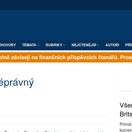
ZHOVORY
TÉMATA
RUBRIKY
NEJČTENĚJŠÍ
AUTOŘI
PŘÍ
lně závisejí na finančních příspěvcích čtenářů. Prosím
véprávný
Všec
Brit
Primár
komerc