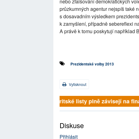
nebo zfalšování demokratických voleb
průzkumných agentur nejspíš také 
s dosavadním výsledkem prezidentský
k zamyšlení, případně sebereflexi na t
A právě k tomu poskytují například Br
Prezidentské volby 2013
Vytisknout
Britské listy plně závisejí na 
Diskuse
Přihlásit