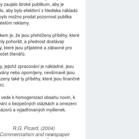
by zaujalo široké publikum, aby je
lo, aby bylo efektivní z hlediska nákladů
bylo možno prodat pozornost publika
telům reklamy.
kem je, že jsou přehlíženy příběhy, které
ly pohoršit, a přednost dostávají
y, které jsou přijatelné a zábavné pro
počet čtenářů.
y, jejichž zpracování je nákladné, jsou
vány nebo opomíjeny, nevšímavě jsou
zeny také ty příběhy, které jsou finančně
ní.
 vede k homogenizaci obsahu novin, k
vání o bezpečných otázkách a omezení
názorů a vyjadřovaných myšlenek.
R.G. Picard, (2004)
“Commercialism and newspaper