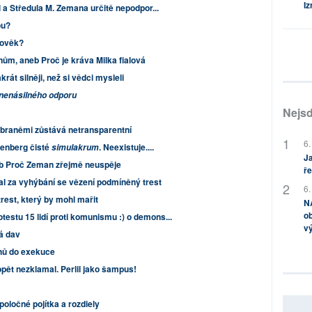
Iz
 Středula M. Zemana určitě nepodpor...
ou?
lověk?
nům, aneb Proč je kráva Milka fialová
rát silněji, než si vědci mysleli
 nenásilného odporu
Nejsd
braněmi zůstává netransparentní
6.
zenberg čisté
. Neexistuje....
simulakrum
Ja
eb Proč Zeman zřejmě neuspěje
ře
 za vyhýbání se vězení podmíněný trest
6.
rest, který by mohl mařit
NA
ob
testu 15 lidí proti komunismu :) o demons...
v
vá dav
chů do exekuce
opět nezklamal. Perlil jako šampus!
oločné pojítka a rozdiely