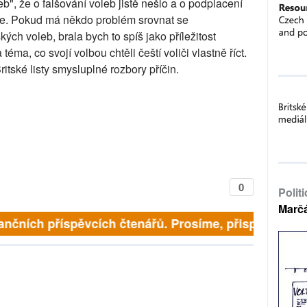
", že o falšování voleb jistě nešlo a o podplacení
ne. Pokud má někdo problém srovnat se
ch voleb, brala bych to spíš jako příležitost
éma, co svojí volbou chtěli čeští voliči vlastně říct.
itské listy smysluplné rozbory příčin.
0
Polit
Marč
finančních příspěvcích čtenářů. Prosíme, přispějte. ➥