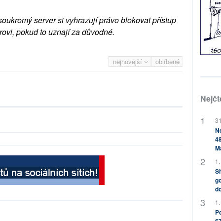
soukromý server si vyhrazují právo blokovat přístup
rovi, pokud to uznají za důvodné.
nejnovější
oblíbené
Nejčt
31
Ne
48
M
1.
Sh
go
do
1.
Po