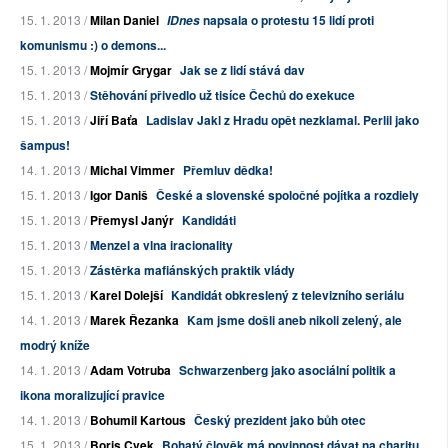
15. 1. 2013 /
Milan Daniel
napsala o protestu 15 lidí proti
IDnes
komunismu :) o demons...
15. 1. 2013 /
Mojmír Grygar
Jak se z lidí stává dav
15. 1. 2013 /
Stěhování přivedlo už tisíce Čechů do exekuce
15. 1. 2013 /
Jiří Baťa
Ladislav Jakl z Hradu opět nezklamal. Perlil jako
šampus!
14. 1. 2013 /
Michal Vimmer
Přemluv dědka!
15. 1. 2013 /
Igor Daniš
České a slovenské spoločné pojítka a rozdiely
15. 1. 2013 /
Přemysl Janýr
Kandidáti
15. 1. 2013 /
Menzel a vlna iracionality
15. 1. 2013 /
Zástěrka mafiánských praktik vlády
15. 1. 2013 /
Karel Dolejší
Kandidát obkreslený z televizního seriálu
14. 1. 2013 /
Marek Řezanka
Kam jsme došli aneb nikoli zelený, ale
modrý kníže
14. 1. 2013 /
Adam Votruba
Schwarzenberg jako asociální politik a
ikona moralizující pravice
14. 1. 2013 /
Bohumil Kartous
Český prezident jako bůh otec
15. 1. 2013 /
Boris Cvek
Bohatý člověk má povinnost dávat na charitu,