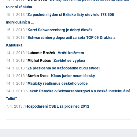
to není zásluha
15. 1. 2013 /
Za poslední týden si Britské listy otevřelo 178 505
individuálních ...
15. 1. 2013 /
Karel Schwarzenberg je dobrý člověk
15. 1. 2013 /
Schwarzenberg doporučil za šéfa TOP 09 Drábka a
Kalouska
14. 1. 2013 /
Lubomír Brožek
Vrtěti knížetem
14. 1. 2013 /
Michal Rubáš
Závidět se vyplácí
14. 1. 2013 /
Za prezidenta se každopádně budu stydět
14. 1. 2013 /
Štefan Švec
Klaus junior neumí česky
14. 1. 2013 /
Magický realismus českého voliče
14. 1. 2013 /
Jakub Patočka o Schwarzenbergovi a o české intelektuální
"elitě"
7. 1. 2013 /
Hospodaření OSBL za prosinec 2012