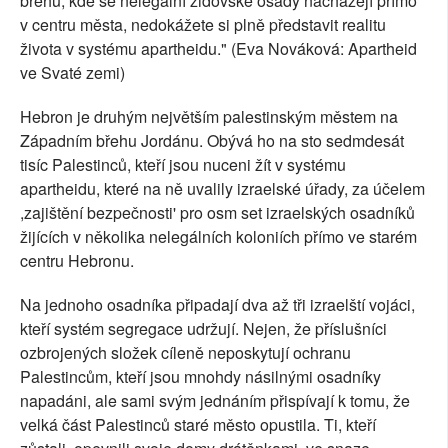
břehu, kde se nelegální židovské osady nacházejí přímo
v centru města, nedokážete si plně představit realitu
života v systému apartheidu." (Eva Nováková: Apartheid
ve Svaté zemi)
Hebron je druhým největším palestinským městem na
Západním břehu Jordánu. Obývá ho na sto sedmdesát
tisíc Palestinců, kteří jsou nuceni žít v systému
apartheidu, které na ně uvalily izraelské úřady, za účelem
,zajištění bezpečnosti' pro osm set izraelských osadníků
žijících v několika nelegálních koloniích přímo ve starém
centru Hebronu.
Na jednoho osadníka připadají dva až tři izraelští vojáci,
kteří systém segregace udržují. Nejen, že příslušníci
ozbrojených složek cíleně neposkytují ochranu
Palestincům, kteří jsou mnohdy násilnými osadníky
napadáni, ale sami svým jednáním přispívají k tomu, že
velká část Palestinců staré město opustila. Ti, kteří