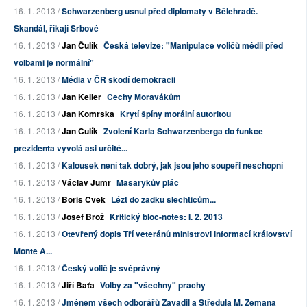
16. 1. 2013 /
Schwarzenberg usnul před diplomaty v Bělehradě.
Skandál, říkají Srbové
16. 1. 2013 /
Jan Čulík
Česká televize: "Manipulace voličů médii před
volbami je normální"
16. 1. 2013 /
Média v ČR škodí demokracii
16. 1. 2013 /
Jan Keller
Čechy Moravákům
16. 1. 2013 /
Jan Komrska
Krytí špíny morální autoritou
16. 1. 2013 /
Jan Čulík
Zvolení Karla Schwarzenberga do funkce
prezidenta vyvolá asi určité...
16. 1. 2013 /
Kalousek není tak dobrý, jak jsou jeho soupeři neschopní
16. 1. 2013 /
Václav Jumr
Masarykův pláč
16. 1. 2013 /
Boris Cvek
Lézt do zadku šlechticům...
16. 1. 2013 /
Josef Brož
Kritický bloc-notes: I. 2. 2013
16. 1. 2013 /
Otevřený dopis Tří veteránů ministrovi informací království
Monte A...
16. 1. 2013 /
Český volič je svéprávný
16. 1. 2013 /
Jiří Baťa
Volby za "všechny" prachy
16. 1. 2013 /
Jménem všech odborářů Zavadil a Středula M. Zemana