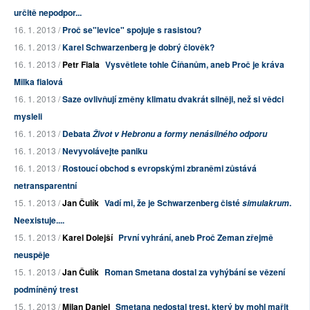
určitě nepodpor...
16. 1. 2013 /
Proč se"levice" spojuje s rasistou?
16. 1. 2013 /
Karel Schwarzenberg je dobrý člověk?
16. 1. 2013 /
Petr Fiala
Vysvětlete tohle Číňanům, aneb Proč je kráva
Milka fialová
16. 1. 2013 /
Saze ovlivňují změny klimatu dvakrát silněji, než si vědci
mysleli
16. 1. 2013 /
Debata
Život v Hebronu a formy nenásilného odporu
16. 1. 2013 /
Nevyvolávejte paniku
16. 1. 2013 /
Rostoucí obchod s evropskými zbraněmi zůstává
netransparentní
15. 1. 2013 /
Jan Čulík
Vadí mi, že je Schwarzenberg čisté
.
simulakrum
Neexistuje....
15. 1. 2013 /
Karel Dolejší
První vyhrání, aneb Proč Zeman zřejmě
neuspěje
15. 1. 2013 /
Jan Čulík
Roman Smetana dostal za vyhýbání se vězení
podmíněný trest
15. 1. 2013 /
Milan Daniel
Smetana nedostal trest, který by mohl mařit