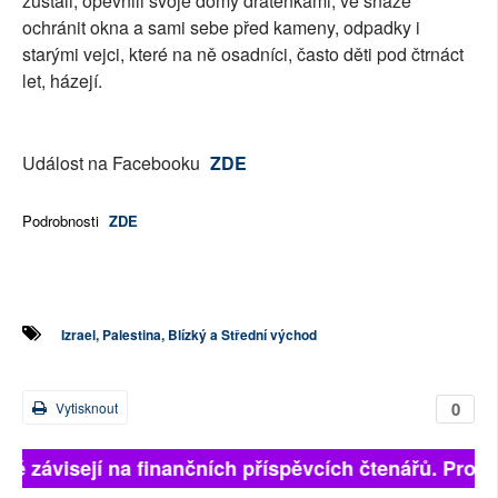
zůstali, opevnili svoje domy drátěnkami, ve snaze
ochránit okna a sami sebe před kameny, odpadky i
starými vejci, které na ně osadníci, často děti pod čtrnáct
let, házejí.
Událost na Facebooku
ZDE
Podrobnosti
ZDE
Izrael, Palestina, Blízký a Střední východ
0
Vytisknout
lně závisejí na finančních příspěvcích čtenářů. Prosím