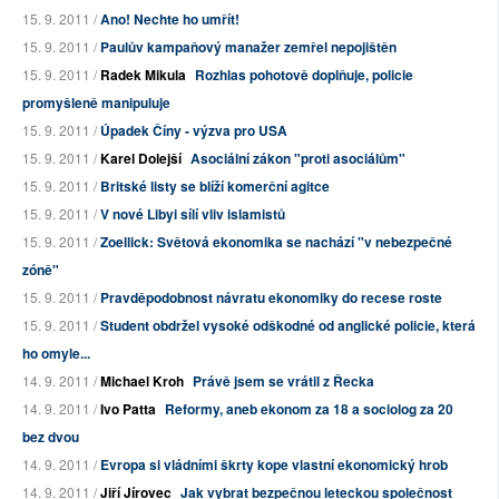
15. 9. 2011 /
Ano! Nechte ho umřít!
15. 9. 2011 /
Paulův kampaňový manažer zemřel nepojištěn
15. 9. 2011 /
Radek Mikula
Rozhlas pohotově doplňuje, policie
promyšleně manipuluje
15. 9. 2011 /
Úpadek Číny - výzva pro USA
15. 9. 2011 /
Karel Dolejší
Asociální zákon "proti asociálům"
15. 9. 2011 /
Britské listy se blíží komerční agitce
15. 9. 2011 /
V nové Libyi sílí vliv islamistů
15. 9. 2011 /
Zoellick: Světová ekonomika se nachází "v nebezpečné
zóně"
15. 9. 2011 /
Pravděpodobnost návratu ekonomiky do recese roste
15. 9. 2011 /
Student obdržel vysoké odškodné od anglické policie, která
ho omyle...
14. 9. 2011 /
Michael Kroh
Právě jsem se vrátil z Řecka
14. 9. 2011 /
Ivo Patta
Reformy, aneb ekonom za 18 a sociolog za 20
bez dvou
14. 9. 2011 /
Evropa si vládními škrty kope vlastní ekonomický hrob
14. 9. 2011 /
Jiří Jírovec
Jak vybrat bezpečnou leteckou společnost