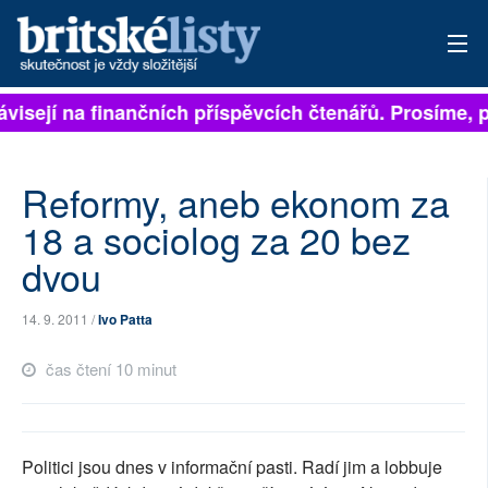
visejí na finančních příspěvcích čtenářů. Prosíme, př
PŘIHLÁSIT
AKTUÁLNÍ VYDÁNÍ
Reformy, aneb ekonom za
ARCHIV
18 a sociolog za 20 bez
dvou
ROZHOVORY
TÉMATA
14. 9. 2011 /
Ivo Patta
NEJČTENĚJŠÍ ZA 7 DNÍ
čas čtení 10 minut
AUTOŘI
PŘÍSPĚVKY NA PROVOZ
Politici jsou dnes v informační pasti. Radí jim a lobbuje