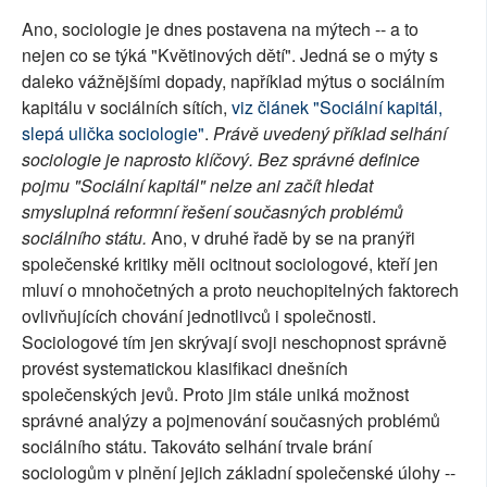
Ano, sociologie je dnes postavena na mýtech -- a to
nejen co se týká "Květinových dětí". Jedná se o mýty s
daleko vážnějšími dopady, například mýtus o sociálním
kapitálu v sociálních sítích,
viz článek "Sociální kapitál,
slepá ulička sociologie"
.
Právě uvedený příklad selhání
sociologie je naprosto klíčový. Bez správné definice
pojmu "Sociální kapitál" nelze ani začít hledat
smysluplná reformní řešení současných problémů
sociálního státu.
Ano, v druhé řadě by se na pranýři
společenské kritiky měli ocitnout sociologové, kteří jen
mluví o mnohočetných a proto neuchopitelných faktorech
ovlivňujících chování jednotlivců i společnosti.
Sociologové tím jen skrývají svoji neschopnost správně
provést systematickou klasifikaci dnešních
společenských jevů. Proto jim stále uniká možnost
správné analýzy a pojmenování současných problémů
sociálního státu. Takováto selhání trvale brání
sociologům v plnění jejich základní společenské úlohy --