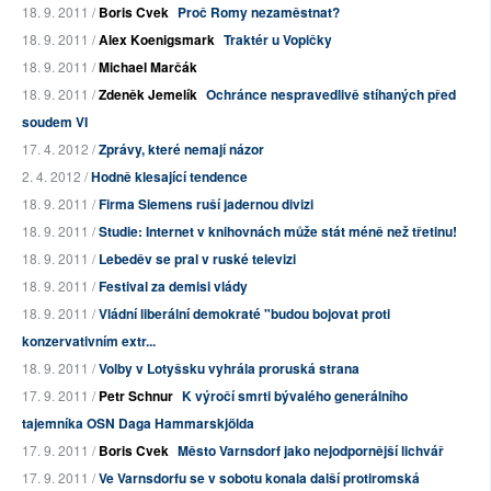
18. 9. 2011 /
Boris Cvek
Proč Romy nezaměstnat?
18. 9. 2011 /
Alex Koenigsmark
Traktér u Vopičky
18. 9. 2011 /
Michael Marčák
18. 9. 2011 /
Zdeněk Jemelík
Ochránce nespravedlivě stíhaných před
soudem VI
17. 4. 2012 /
Zprávy, které nemají názor
2. 4. 2012 /
Hodně klesající tendence
18. 9. 2011 /
Firma Siemens ruší jadernou divizi
18. 9. 2011 /
Studie: Internet v knihovnách může stát méně než třetinu!
18. 9. 2011 /
Lebeděv se pral v ruské televizi
18. 9. 2011 /
Festival za demisi vlády
18. 9. 2011 /
Vládní liberální demokraté "budou bojovat proti
konzervativním extr...
18. 9. 2011 /
Volby v Lotyšsku vyhrála proruská strana
17. 9. 2011 /
Petr Schnur
K výročí smrti bývalého generálního
tajemníka OSN Daga Hammarskjölda
17. 9. 2011 /
Boris Cvek
Město Varnsdorf jako nejodpornější lichvář
17. 9. 2011 /
Ve Varnsdorfu se v sobotu konala další protiromská