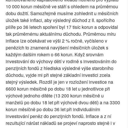
10 000 korun měsíčně ve stáří s ohledem na průměrnou
dobu dožití. Samozřejmě musíme zohlednit u měsíčních
úložek také inflaci, aby výsledný důchod z II. spořícího
pilíře po 36 letech spoření byl 17 tisíc korun a odpovídal
tak průměrnému aktuálnímu důchodu. Průměrnou míru
inflace lze očekávat ve výši 2 % ročně, vyčísleno v
penězích to znamená navýšení měsíčních úložek s
každým dalším rokem o 66 korun. Když srovnám
investování do výchovy dětí v rodině s investováním do
penzijních fondů z hlediska výsledné výše starobního
důchodu, vyjde mi při stejné základní investici zcela
stejný výsledek. Rozdíl je jen v rozložení investice na
6600 korun měsíčně po dobu 18 let u jednotlivce při
výchově jednoho dítěte (13 200 korun měsíčně u
manželů po dobu 18 let při výchově dvou dětí) a na 3300
korun měsíčně po dobu 36 let při individuálním
investování peněz do penzijních fondů. Inflace a z ní
rezultující nárůst nákladů se projeví naprosto stejně i v