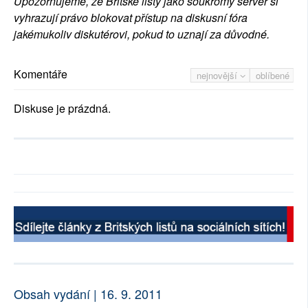
Upozorňujeme, že Britské listy jako soukromý server si
vyhrazují právo blokovat přístup na diskusní fóra
jakémukoliv diskutérovi, pokud to uznají za důvodné.
Komentáře
nejnovější
oblíbené
Diskuse je prázdná.
Obsah vydání | 16. 9. 2011