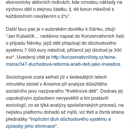
ekonomicky aktivních rodinách, kde vzrostou náklady na
výchovu dětí o stejnou částku, tj. 66 korun měsíčně s
každoročním navýšením o 2%".
Další faux pas je v autorském dovětku k článku, cituji:
"Jan Kubalčík ... nedávno napsal do Konzervativních listů
o případu Němky, jejíž děti přispívají do důchodového
systému 7 000 eury měsíčně, přičemž její důchod je 300
eur". Uvedený citát je
http://konzervativnilisty.cz/tema-
msice/347-duchodova-reforma-aneb-deti-jako-investice
.
Sociologové zcela selhali již v šedesátých letech
minulého století v Americe při analýze důležitého
sociálního jevu nazývaného "Květinové děti". Dodnes jej
uspokojivým způsobem nevysvětlili a tím postavili
sociologii, co se týká analýzy společenských procesů, na
nejistou platformu dohadů až mýtů, viz třetí a čtvrtá strana
přednášky
"Implicitní dluh důchodového systému a
způsoby jeho eliminace"
.