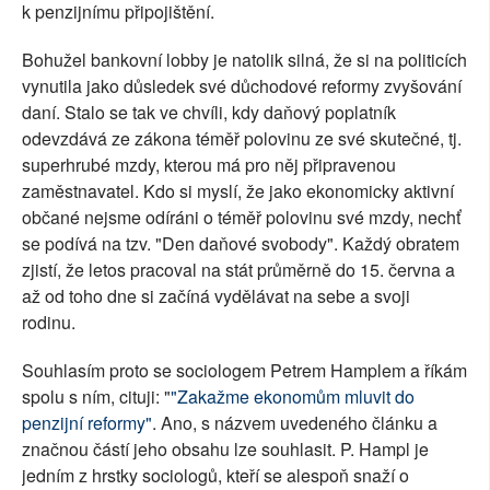
k penzijnímu připojištění.
Bohužel bankovní lobby je natolik silná, že si na politicích
vynutila jako důsledek své důchodové reformy zvyšování
daní. Stalo se tak ve chvíli, kdy daňový poplatník
odevzdává ze zákona téměř polovinu ze své skutečné, tj.
superhrubé mzdy, kterou má pro něj připravenou
zaměstnavatel. Kdo si myslí, že jako ekonomicky aktivní
občané nejsme odíráni o téměř polovinu své mzdy, nechť
se podívá na tzv. "Den daňové svobody". Každý obratem
zjistí, že letos pracoval na stát průměrně do 15. června a
až od toho dne si začíná vydělávat na sebe a svoji
rodinu.
Souhlasím proto se sociologem Petrem Hamplem a říkám
spolu s ním, cituji: "
"Zakažme ekonomům mluvit do
penzijní reformy"
. Ano, s názvem uvedeného článku a
značnou částí jeho obsahu lze souhlasit. P. Hampl je
jedním z hrstky sociologů, kteří se alespoň snaží o