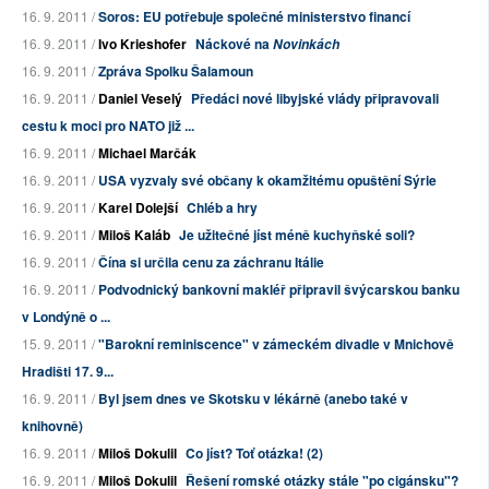
16. 9. 2011 /
Soros: EU potřebuje společné ministerstvo financí
16. 9. 2011 /
Ivo Krieshofer
Náckové na
Novinkách
16. 9. 2011 /
Zpráva Spolku Šalamoun
16. 9. 2011 /
Daniel Veselý
Předáci nové libyjské vlády připravovali
cestu k moci pro NATO již ...
16. 9. 2011 /
Michael Marčák
16. 9. 2011 /
USA vyzvaly své občany k okamžitému opuštění Sýrie
16. 9. 2011 /
Karel Dolejší
Chléb a hry
16. 9. 2011 /
Miloš Kaláb
Je užitečné jíst méně kuchyňské soli?
16. 9. 2011 /
Čína si určila cenu za záchranu Itálie
16. 9. 2011 /
Podvodnický bankovní makléř připravil švýcarskou banku
v Londýně o ...
15. 9. 2011 /
"Barokní reminiscence" v zámeckém divadle v Mnichově
Hradišti 17. 9...
16. 9. 2011 /
Byl jsem dnes ve Skotsku v lékárně (anebo také v
knihovně)
16. 9. 2011 /
Miloš Dokulil
Co jíst? Toť otázka! (2)
16. 9. 2011 /
Miloš Dokulil
Řešení romské otázky stále "po cigánsku"?