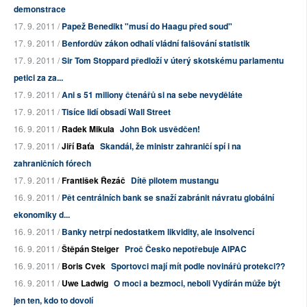
demonstrace
17. 9. 2011 /
Papež Benedikt "musí do Haagu před soud"
17. 9. 2011 /
Benfordův zákon odhalí vládní falšování statistik
17. 9. 2011 /
Sir Tom Stoppard předloží v úterý skotskému parlamentu
petici za za...
17. 9. 2011 /
Ani s 51 miliony čtenářů si na sebe nevyděláte
17. 9. 2011 /
Tisíce lidí obsadí Wall Street
16. 9. 2011 /
Radek Mikula
John Bok usvědčen!
17. 9. 2011 /
Jiří Baťa
Skandál, že ministr zahraničí spí i na
zahraničních fórech
17. 9. 2011 /
František Řezáč
Dítě pilotem mustangu
16. 9. 2011 /
Pět centrálních bank se snaží zabránit návratu globální
ekonomiky d...
16. 9. 2011 /
Banky netrpí nedostatkem likvidity, ale insolvencí
16. 9. 2011 /
Štěpán Steiger
Proč Česko nepotřebuje AIPAC
16. 9. 2011 /
Boris Cvek
Sportovci mají mít podle novinářů protekci??
16. 9. 2011 /
Uwe Ladwig
O moci a bezmoci, neboli Vydírán může být
jen ten, kdo to dovolí