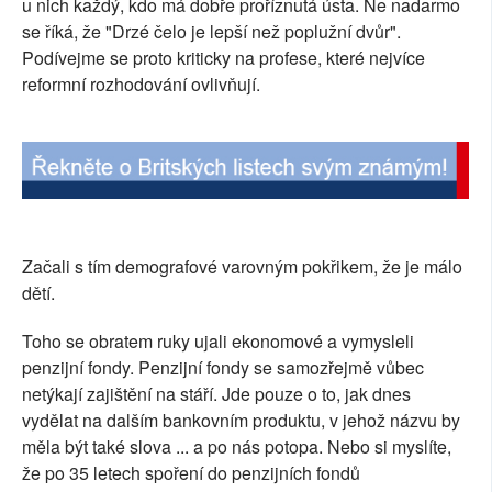
u nich každý, kdo má dobře proříznutá ústa. Ne nadarmo
SOCIÁLNÍ SÍTĚ
se říká, že "Drzé čelo je lepší než poplužní dvůr".
Podívejme se proto kriticky na profese, které nejvíce
RUBRIKY
reformní rozhodování ovlivňují.
PLNÁ VERZE STRÁNEK
Začali s tím demografové varovným pokřikem, že je málo
dětí.
Toho se obratem ruky ujali ekonomové a vymysleli
penzijní fondy. Penzijní fondy se samozřejmě vůbec
netýkají zajištění na stáří. Jde pouze o to, jak dnes
vydělat na dalším bankovním produktu, v jehož názvu by
měla být také slova ... a po nás potopa. Nebo si myslíte,
že po 35 letech spoření do penzijních fondů