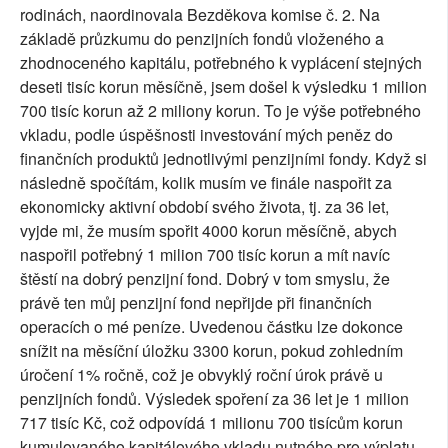
rodinách, naordinovala Bezděkova komise č. 2. Na
základě průzkumu do penzijních fondů vloženého a
zhodnoceného kapitálu, potřebného k vyplácení stejných
deseti tisíc korun měsíčně, jsem došel k výsledku 1 milion
700 tisíc korun až 2 miliony korun. To je výše potřebného
vkladu, podle úspěšnosti investování mých peněz do
finančních produktů jednotlivými penzijními fondy. Když si
následně spočítám, kolik musím ve finále naspořit za
ekonomicky aktivní období svého života, tj. za 36 let,
vyjde mi, že musím spořit 4000 korun měsíčně, abych
naspořil potřebný 1 milion 700 tisíc korun a mít navíc
štěstí na dobrý penzijní fond. Dobrý v tom smyslu, že
právě ten můj penzijní fond nepřijde při finančních
operacích o mé peníze. Uvedenou částku lze dokonce
snížit na měsíční úložku 3300 korun, pokud zohledním
úročení 1% ročně, což je obvyklý roční úrok právě u
penzijních fondů. Výsledek spoření za 36 let je 1 milion
717 tisíc Kč, což odpovídá 1 milionu 700 tisícům korun
kumulovaného kapitálového vkladu nutného pro výplatu