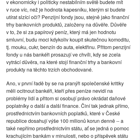
v ekonomicky i politicky nestabilním světě budete mít
v ruce víc, než je hodnota kapesníku, kterým si budete
utírat slzící oči? Penzijní fondy jsou, stejně jako finanční
trhy bankovních produktů, založeny na důvěře. Důvěře
v to, že si za papírový peníz, který má jen hodnotu
smluvní, budu moci kdykoliv koupit skutečnou komoditu,
tj. mouku, cukr, benzín do auta, elektřinu. Přitom penzijní
fondy u nás bankéři prosazují ve chvíli, kdy se zcela
vytrácí důvěra, na které stojí finanční trhy a bankovní
produkty na těchto trzích obchodované.
Ano, v první řadě by se na pranýři společenské kritiky
měli ocitnout bankéři, kteří přes peníze nevidí na
problémy lidí a přitom si osobují právo okrádat daňové
poplatníky o další a další finance. Činí tak jednak přímo,
prostřednictvím bankovních poplatků, které v České
republice dosahují výše 100 milionů korun denně -- a
také nepřímo prostřednictvím státu, ať se jedná o pomoc
krachujícím bankám v minulosti, nebo o příspěvek státu