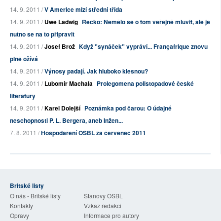
14. 9. 2011 /
V Americe mizí střední třída
14. 9. 2011 /
Uwe Ladwig
Řecko: Nemělo se o tom veřejně mluvit, ale je
nutno se na to připravit
14. 9. 2011 /
Josef Brož
Když "synáček" vypráví... Françafrique znovu
plně ožívá
14. 9. 2011 /
Výnosy padají. Jak hluboko klesnou?
14. 9. 2011 /
Lubomír Machala
Prolegomena polistopadové české
literatury
14. 9. 2011 /
Karel Dolejší
Poznámka pod čarou: O údajné
neschopnosti P. L. Bergera, aneb Inžen...
7. 8. 2011 /
Hospodaření OSBL za červenec 2011
Britské listy
O nás - Britské listy
Stanovy OSBL
Kontakty
Vzkaz redakci
Opravy
Informace pro autory