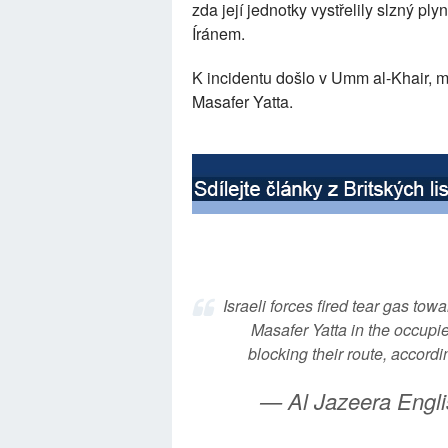
zda její jednotky vystřelily slzný ply
Íránem.
K incidentu došlo v Umm al-Khair, ma
Masafer Yatta.
Israeli forces fired tear gas tow
Masafer Yatta in the occupi
blocking their route, accordi
— Al Jazeera Engl