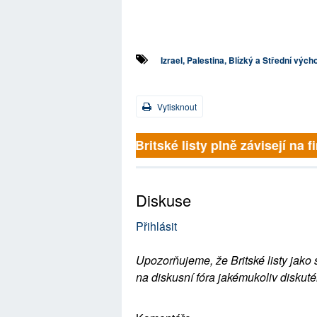
Izrael, Palestina, Blízký a Střední vých
Vytisknout
Britské listy plně závisejí na fi
Diskuse
Přihlásit
Upozorňujeme, že Britské listy jako 
na diskusní fóra jakémukoliv diskuté