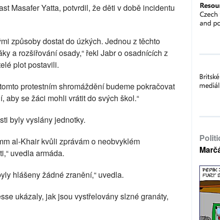
ast Masafer Yatta, potvrdil, že děti v době incidentu
mi způsoby dostat do úzkých. Jednou z těchto
ky a rozšiřování osady,“ řekl Jabr o osadnících z
lé plot postavili.
V tomto protestním shromáždění budeme pokračovat
 aby se žáci mohli vrátit do svých škol.“
ti byly vyslány jednotky.
Polit
 Umm al-Khair kvůli zprávám o neobvyklém
Marč
ti,“ uvedla armáda.
ly hlášeny žádné zranění,“ uvedla.
e ukázaly, jak jsou vystřelovány slzné granáty,