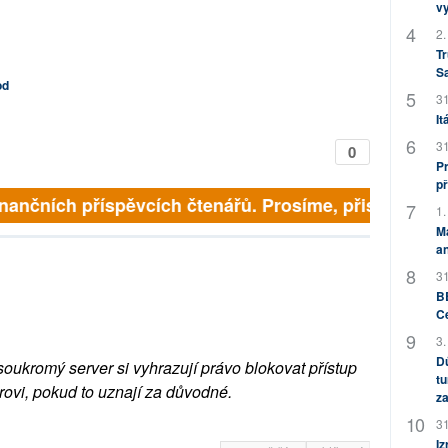
v
2.
Tr
S
od
31
It
31
0
Pr
př
nančních příspěvcích čtenářů. Prosíme, přispějte. ➥
1.
M
an
31
BB
C
3.
Dů
soukromý server si vyhrazují právo blokovat přístup
tu
rovi, pokud to uznají za důvodné.
za
31
Iz