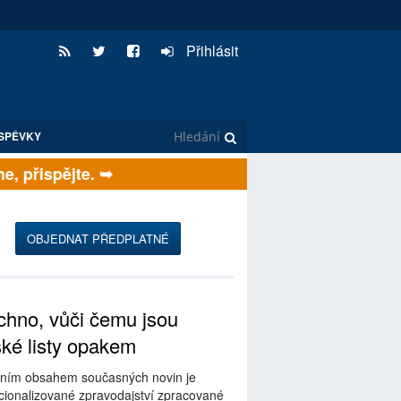
Přihlásit
SPĚVKY
 přispějte. ➥
OBJEDNAT PŘEDPLATNÉ
hno, vůči čemu jsou
ské listy opakem
ním obsahem současných novin je
ionalizované zpravodajství zpracované