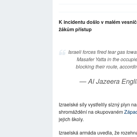
K incidentu došlo v malém vesničc
žákům přístup
Israeli forces fired tear gas tow
Masafer Yatta in the occupi
blocking their route, accordi
— Al Jazeera Engl
Izraelské síly vystřelily slzný plyn n
shromáždění na okupovaném
Západ
jejich školy.
Izraelská armáda uvedla, že rozehna