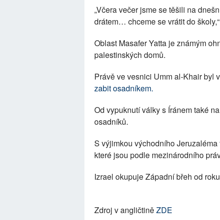
„Včera večer jsme se těšili na dnešní 
drátem… chceme se vrátit do školy,“
Oblast Masafer Yatta je známým ohn
palestinských domů.
Právě ve vesnici Umm al-Khair byl 
zabit osadníkem.
Od vypuknutí války s Íránem také na
osadníků.
S výjimkou východního Jeruzaléma t
které jsou podle mezinárodního práv
Izrael okupuje Západní břeh od rok
Zdroj v angličtině
ZDE