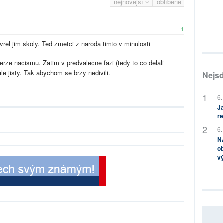
nejnovější
oblíbené
1
vrel jim skoly. Ted zmetci z naroda timto v minulosti
erze nacismu. Zatim v predvalecne fazi (tedy to co delali
le jisty. Tak abychom se brzy nedivili.
Nejsd
6.
Ja
ře
6.
NA
ob
v