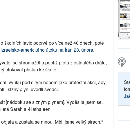
 do školních lavic poprvé po více než 40 dnech, poté
u
izraelsko-amerického útoku na Írán 28. února
.
vatel se shromáždila poblíž plotu z ostnatého drátu,
terý blokoval přístup ke škole.
St
ádali výuku pod širým nebem jako protestní akci, aby
for
lili slzný plyn, uvedli svědci.
Ja
anát [nádobku se slzným plynem]. Vyděsila jsem se,
tiletá Sarah al-Hathaleen.
objala a zůstala se mnou. Měli jsme velký strach.“