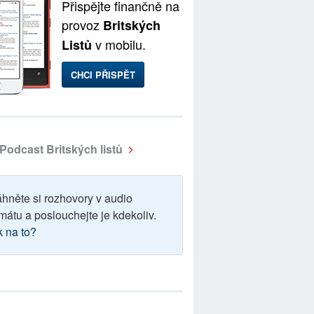
Přispějte finančně na
provoz
Britských
v mobilu.
Listů
CHCI PŘISPĚT
Podcast Britských listů
áhněte si rozhovory v audio
mátu a poslouchejte je kdekoliv.
k na to?