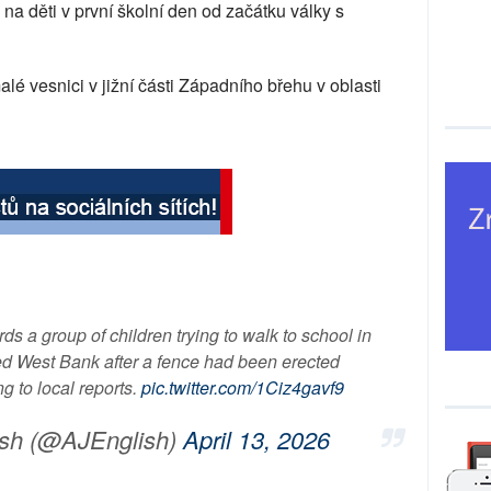
n na děti v první školní den od začátku války s
lé vesnici v jižní části Západního břehu v oblasti
ards a group of children trying to walk to school in
ed West Bank after a fence had been erected
ng to local reports.
pic.twitter.com/1Ciz4gavf9
ish (@AJEnglish)
April 13, 2026