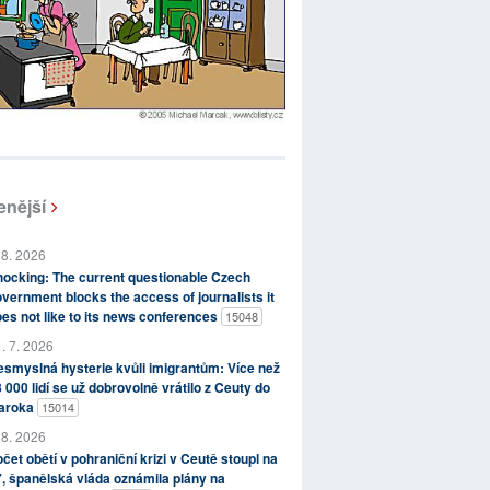
enější
 8. 2026
ocking: The current questionable Czech
vernment blocks the access of journalists it
es not like to its news conferences
15048
. 7. 2026
smyslná hysterie kvůli imigrantům: Více než
 000 lidí se už dobrovolně vrátilo z Ceuty do
aroka
15014
 8. 2026
čet obětí v pohraniční krizi v Ceutě stoupl na
, španělská vláda oznámila plány na