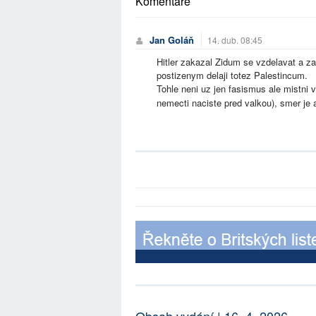
Komentáře
Jan Goláň
14. dub. 08:45
Hitler zakazal Zidum se vzdelavat a za
postizenym delaji totez Palestincum.
Tohle neni uz jen fasismus ale mistni v
nemecti naciste pred valkou), smer je a