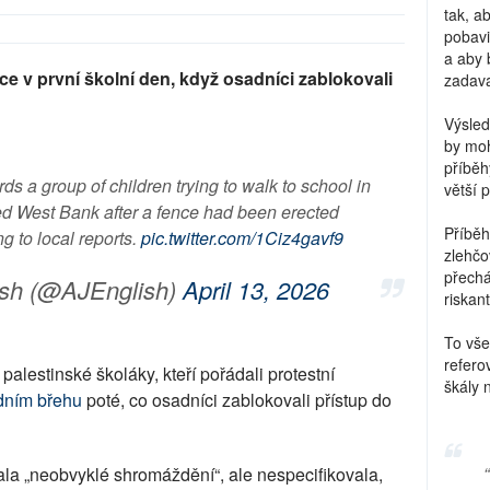
tak, a
pobavi
a aby 
e v první školní den, když osadníci zablokovali
zadava
Výsled
by moh
příběh
ards a group of children trying to walk to school in
větší 
ed West Bank after a fence had been erected
Příběh
ng to local reports.
pic.twitter.com/1Ciz4gavf9
zlehčo
přechá
ish (@AJEnglish)
April 13, 2026
riskant
To vše
refero
a palestinské školáky, kteří pořádali protestní
škály 
ním břehu
poté, co osadníci zablokovali přístup do
la „neobvyklé shromáždění“, ale nespecifikovala,