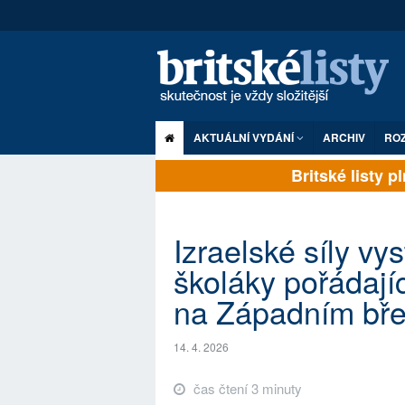
AKTUÁLNÍ VYDÁNÍ
ARCHIV
RO
Britské listy pln
Izraelské síly vys
školáky pořádají
na Západním bř
14. 4. 2026
čas čtení 3 minuty