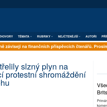
ZHOVORY
TÉMATA
RUBRIKY
NEJČTENĚJŠÍ
AUTOŘI
PŘÍ
ě závisejí na finančních příspěvcích čtenářů. Prosíme,
třelily slzný plyn na
cí protestní shromáždění
ehu
Všec
Brit
Primár
komerc