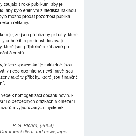
by zaujalo široké publikum, aby je
lo, aby bylo efektivní z hlediska nákladů
bylo možno prodat pozornost publika
telům reklamy.
kem je, že jsou přehlíženy příběhy, které
ly pohoršit, a přednost dostávají
y, které jsou přijatelné a zábavné pro
počet čtenářů.
y, jejichž zpracování je nákladné, jsou
vány nebo opomíjeny, nevšímavě jsou
zeny také ty příběhy, které jsou finančně
ní.
 vede k homogenizaci obsahu novin, k
vání o bezpečných otázkách a omezení
názorů a vyjadřovaných myšlenek.
R.G. Picard, (2004)
“Commercialism and newspaper