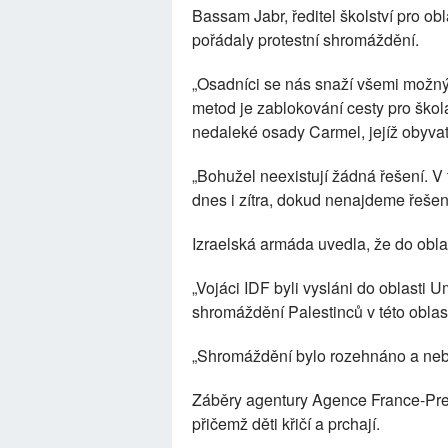
Bassam Jabr, ředitel školství pro obl
pořádaly protestní shromáždění.
„Osadníci se nás snaží všemi možný
metod je zablokování cesty pro školá
nedaleké osady Carmel, jejíž obyvate
„Bohužel neexistují žádná řešení. 
dnes i zítra, dokud nenajdeme řešení,
Izraelská armáda uvedla, že do oblas
„Vojáci IDF byli vysláni do oblasti
shromáždění Palestinců v této oblas
„Shromáždění bylo rozehnáno a neby
Záběry agentury Agence France-Press
přičemž děti křičí a prchají.