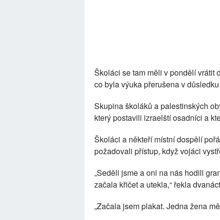
Školáci se tam měli v pondělí vrátit
co byla výuka přerušena v důsledk
Skupina školáků a palestinských oby
který postavili izraelští osadníci a k
Školáci a někteří místní dospělí poř
požadovali přístup, když vojáci vystře
„Seděli jsme a oni na nás hodili gr
začala křičet a utekla,“ řekla dvanác
„Začala jsem plakat. Jedna žena mě 