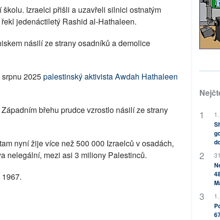
školu. Izraelci přišli a uzavřeli silnici ostnatým
 řekl jedenáctiletý Rashid al-Hathaleen.
iskem násilí ze strany osadníků a demolice
v srpnu 2025
palestinský aktivista Awdah Hathaleen
Nejčt
 Západním břehu prudce vzrostlo násilí ze strany
1.
Sh
go
am nyní žije více než 500 000 Izraelců v osadách,
do
a nelegální, mezi asi 3 miliony Palestinců.
31
Ne
48
u 1967.
M
1.
Po
67