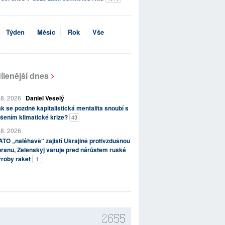
Týden
Měsíc
Rok
Vše
ílenější dnes
 8. 2026
Daniel Veselý
k se pozdně kapitalistická mentalita snoubí s
šením klimatické krize?
43
 8. 2026
TO „naléhavě“ zajistí Ukrajině protivzdušnou
ranu, Zelenskyj varuje před nárůstem ruské
ýroby raket
1
2655