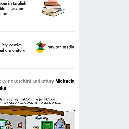
icky nekorektní karikatury
Michaela
áka