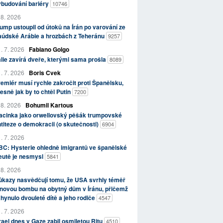
ybudování bariéry
10746
 8. 2026
ump ustoupil od útoků na Írán po varování ze
aúdské Arábie a hrozbách z Teheránu
9257
. 7. 2026
Fabiano Golgo
álie zavírá dveře, kterými sama prošla
8089
. 7. 2026
Boris Cvek
emiér musí rychle zakročit proti Španělsku,
esně jak by to chtěl Putin
7200
 8. 2026
Bohumil Kartous
acinka jako orwellovský pěšák trumpovské
titeze o demokracii (o skutečnosti)
6904
. 7. 2026
C: Hysterie ohledně imigrantů ve španělské
eutě je nesmysl
5841
 8. 2026
kazy nasvědčují tomu, že USA svrhly téměř
novou bombu na obytný dům v Íránu, přičemž
hynulo dvouleté dítě a jeho rodiče
4547
. 7. 2026
rael dnes v Gaze zabil osmiletou Ritu
4510