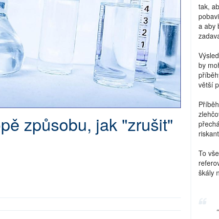
tak, a
pobavi
a aby 
zadava
Výsled
by moh
příběh
větší 
Příběh
zlehčo
pě způsobu, jak "zrušit"
přechá
riskant
To vše
refero
škály 