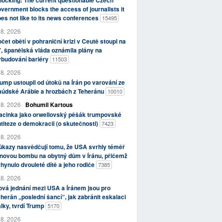
ocking: The current questionable Czech
vernment blocks the access of journalists it
es not like to its news conferences
15495
 8. 2026
čet obětí v pohraniční krizi v Ceutě stoupl na
, španělská vláda oznámila plány na
ybudování bariéry
11503
 8. 2026
ump ustoupil od útoků na Írán po varování ze
aúdské Arábie a hrozbách z Teheránu
10010
 8. 2026
Bohumil Kartous
acinka jako orwellovský pěšák trumpovské
titeze o demokracii (o skutečnosti)
7423
 8. 2026
kazy nasvědčují tomu, že USA svrhly téměř
novou bombu na obytný dům v Íránu, přičemž
hynulo dvouleté dítě a jeho rodiče
7385
 8. 2026
vá jednání mezi USA a Íránem jsou pro
herán „poslední šancí“, jak zabránit eskalaci
lky, tvrdí Trump
5170
 8. 2026