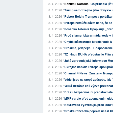
8. 4. 2026 /
Bohumil Kartous
Co přineslo již 
8. 4. 2026 /
Trump samozřejmě jako obvykle u
8. 4. 2026 /
Robert Reich: Trumpova porážka 
8. 4. 2026 /
Evropa nemůže sázet na to, že se S
8. 4. 2026 /
Posádka Artemis II popisuje „ohr
8. 4. 2026 /
Proč si americká armáda vede v Í
8. 4. 2026 /
Chybějící strategie Izraele vede 
1. 4. 2026 /
Prosíme, přispějte!! Hospodaření 
8. 4. 2026 /
TZ_Hnutí DUHA představilo Plán e
8. 4. 2026 /
Jaké zpravodajské informace Mo
8. 4. 2026 /
Ukrajina nabídla Evropě spoluprác
6. 4. 2026 /
Channel 4 News: Zmatený Trump p
8. 4. 2026 /
Vědci jsou na stopě způsobu, jak 
8. 4. 2026 /
Velká Británie čelí výzvě překona
8. 4. 2026 /
Britští bezpečnostní představitelé 
8. 4. 2026 /
MMF varuje před zpomalením globál
8. 4. 2026 /
Neurověda vysvětluje, proč jsou tee
8. 4. 2026 /
Srbská rozvědka popřela účast Uk