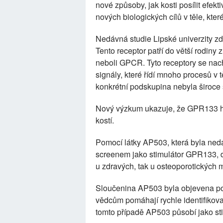
nové způsoby, jak kosti posílit efekt
nových biologických cílů v těle, které
Nedávná studie Lipské univerzity zd
Tento receptor patří do větší rodiny
neboli GPCR. Tyto receptory se nac
signály, které řídí mnoho procesů v t
konkrétní podskupina nebyla široce
Nový výzkum ukazuje, že GPR133 hra
kostí.
Pomocí látky AP503, která byla ned
screenem jako stimulátor GPR133, do
u zdravých, tak u osteoporotických m
Sloučenina AP503 byla objevena po
vědcům pomáhají rychle identifikova
tomto případě AP503 působí jako s