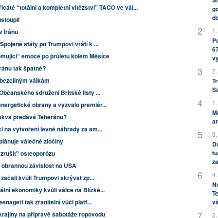
Sh
třicáté “totální a kompletní vítězství” TACO ve vál...
go
do
stoupil
1.
v Íránu
Po
pojené státy po Trumpovi vrátí k ...
67
omující“ emoce po průletu kolem Měsíce
v
ránu tak špatně?
2.
k bezcílným válkám
Tr
S
Občanského sdružení Britské listy ...
1.
nergetické obrany a vyzvalo premiér...
M
skva předává Teheránu?
an
i na vytvoření levné náhrady za am...
3.
lánuje válečné zločiny
Dů
tu
"zrušit" osteoporózu
za
t obrannou závislost na USA
4.
začali kvůli Trumpovi skrývat zp...
No
ní ekonomiky kvůli válce na Blízké...
Te
nageři tak zranitelní vůči platf...
vá
rajiny na přípravě sabotáže ropovodu
2.