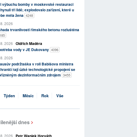
ři výbuchu bomby v moskevské restauraci
hynuli tři lidé; explodovalo zařízení, které u
ebe měla žena
4248
 8. 2026
hada trvanlivosti římského betonu rozluštěna
185
 8. 2026
Oldřich Maděra
potřeba vody v JE Dukovany
4096
 8. 2026
ausův podržtaška v roli Babišova ministra
hraničí tají úzké technologické propojení se
přízněným dezinformačním zdrojem
3455
Týden
Měsíc
Rok
Vše
ílenější dnes
 8. 2026
Petr Waniek Horváth