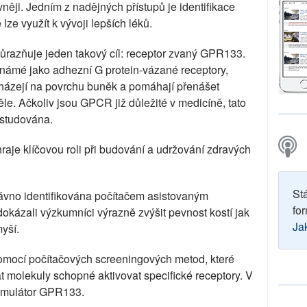
ivněji. Jedním z nadějných přístupů je identifikace
 lze využít k vývoji lepších léků.
ůrazňuje jeden takový cíl: receptor zvaný GPR133.
 známé jako adhezní G protein-vázané receptory,
házejí na povrchu buněk a pomáhají přenášet
ěle. Ačkoliv jsou GPCR již důležité v medicíně, tato
 studována.
je klíčovou roli při budování a udržování zdravých
St
ávno identifikována počítačem asistovaným
for
kázali výzkumníci výrazně zvýšit pevnost kostí jak
Ja
yší.
mocí počítačových screeningových metod, které
t molekuly schopné aktivovat specifické receptory. V
timulátor GPR133.