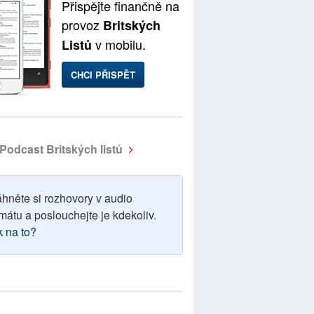
Přispějte finančně na
provoz
Britských
v mobilu.
Listů
CHCI PŘISPĚT
Podcast Britských listů
áhněte si rozhovory v audio
mátu a poslouchejte je kdekoliv.
k na to?