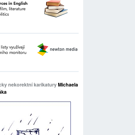
icky nekorektní karikatury
Michaela
áka