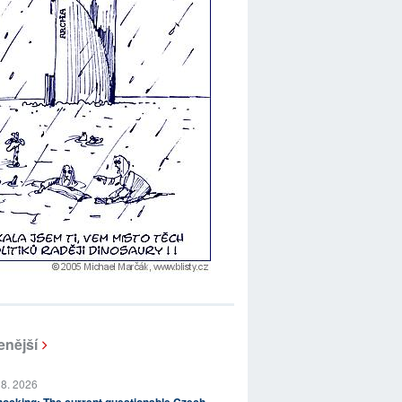
enější
 8. 2026