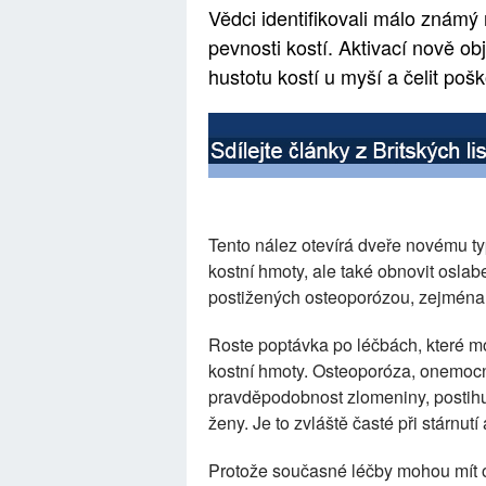
Vědci identifikovali málo známý
pevnosti kostí. Aktivací nově o
hustotu kostí u myší a čelit p
Tento nález otevírá dveře novému ty
kostní hmoty, ale také obnovit oslab
postižených osteoporózou, zejména
Roste poptávka po léčbách, které m
kostní hmoty. Osteoporóza, onemocně
pravděpodobnost zlomeniny, postihuj
ženy. Je to zvláště časté při stárnut
Protože současné léčby mohou mít o