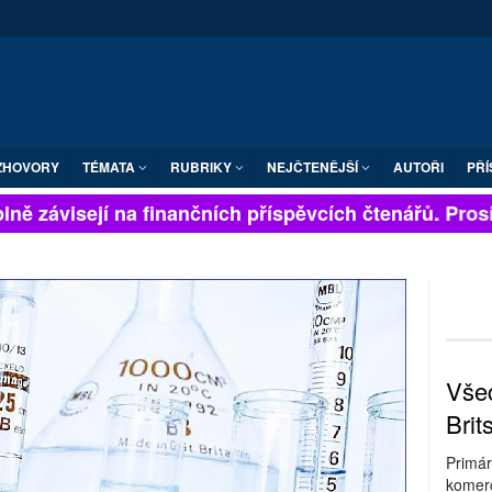
ZHOVORY
TÉMATA
RUBRIKY
NEJČTENĚJŠÍ
AUTOŘI
PŘÍ
ně závisejí na finančních příspěvcích čtenářů. Prosíme
Všec
Brit
Primár
komerc