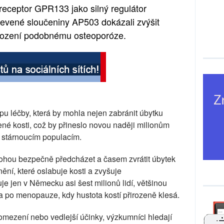
 receptor GPR133 jako silný regulátor
bjevené sloučeniny AP503 dokázali zvýšit
oškození podobnému osteoporóze.
pu léčby, která by mohla nejen zabránit úbytku
ené kosti, což by přineslo novou naději milionům
 stárnoucím populacím.
ohou bezpečně předcházet a časem zvrátit úbytek
ní, které oslabuje kosti a zvyšuje
e jen v Německu asi šest milionů lidí, většinou
í a po menopauze, kdy hustota kostí přirozeně klesá.
mezení nebo vedlejší účinky, výzkumníci hledají