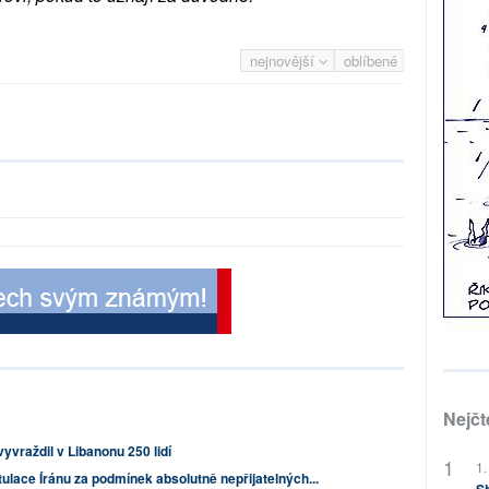
nejnovější
oblíbené
Nejčt
yvraždil v Libanonu 250 lidí
1.
lace Íránu za podmínek absolutně nepřijatelných...