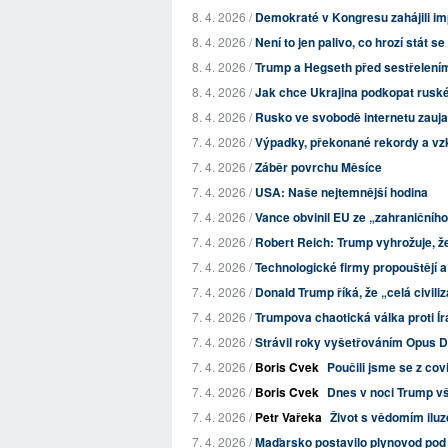
8. 4. 2026 /
Demokraté v Kongresu zahájili i
8. 4. 2026 /
Není to jen palivo, co hrozí stát 
8. 4. 2026 /
Trump a Hegseth před sestřelením
8. 4. 2026 /
Jak chce Ukrajina podkopat ruské 
8. 4. 2026 /
Rusko ve svobodě internetu zauja
7. 4. 2026 /
Výpadky, překonané rekordy a vzk
7. 4. 2026 /
Záběr povrchu Měsíce
7. 4. 2026 /
USA: Naše nejtemnější hodina
7. 4. 2026 /
Vance obvinil EU ze „zahraničníh
7. 4. 2026 /
Robert Reich: Trump vyhrožuje, že 
7. 4. 2026 /
Technologické firmy propouštějí a 
7. 4. 2026 /
Donald Trump říká, že „celá civili
7. 4. 2026 /
Trumpova chaotická válka proti Írá
7. 4. 2026 /
Strávil roky vyšetřováním Opus Dei
7. 4. 2026 /
Boris Cvek
Poučili jsme se z co
7. 4. 2026 /
Boris Cvek
Dnes v noci Trump vš
7. 4. 2026 /
Petr Vařeka
Život s vědomím iluz
7. 4. 2026 /
Maďarsko postavilo plynovod pod 