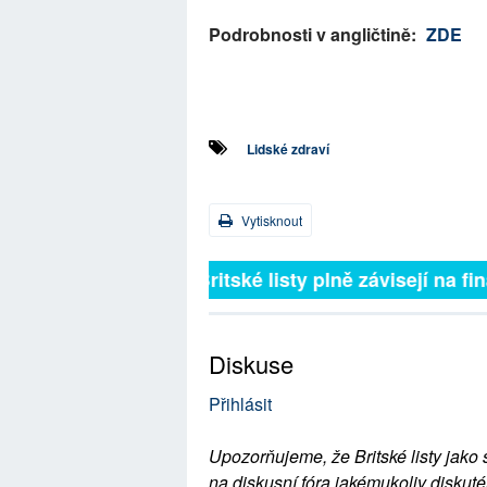
Podrobnosti v angličtině:
ZDE
Lidské zdraví
Vytisknout
Britské listy plně závisejí na f
Diskuse
Přihlásit
Upozorňujeme, že Britské listy jako 
na diskusní fóra jakémukoliv diskuté