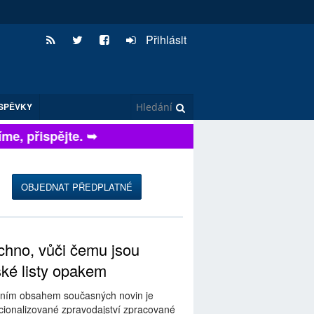
Přihlásit
SPĚVKY
, přispějte. ➥
OBJEDNAT PŘEDPLATNÉ
hno, vůči čemu jsou
ské listy opakem
ním obsahem současných novin je
ionalizované zpravodajství zpracované