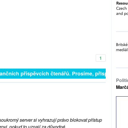
1
inančních příspěvcích čtenářů. Prosíme, přispějte. ➥
Polit
Marč
soukromý server si vyhrazují právo blokovat přístup
rovi, pokud to uznají za důvodné.