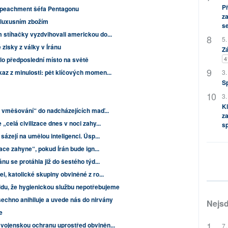
P
mpeachment šéfa Pentagonu
za
se luxusním zbožím
s
 stíhačky vyzdvihovali americkou do...
5.
zisky z války v Íránu
Zá
4
lo předposlední místo na světě
az z minulosti: pět klíčových momen...
3.
S
3.
Kl
o vměšování“ do nadcházejících maď...
za
„celá civilizace dnes v noci zahy...
s
sázejí na umělou inteligenci. Úsp...
zace zahyne“, pokud Írán bude ign...
nu se protáhla již do šestého týd...
, katolické skupiny obviněné z ro...
vidu, že hygienickou službu nepotřebujeme
echno anihiluje a uvede nás do nirvány
Nejsd
e
vojenskou ochranu uprostřed obviněn...
7.