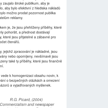
by zaujalo široké publikum, aby je
lo, aby bylo efektivní z hlediska nákladů
bylo možno prodat pozornost publika
telům reklamy.
kem je, že jsou přehlíženy příběhy, které
ly pohoršit, a přednost dostávají
y, které jsou přijatelné a zábavné pro
počet čtenářů.
y, jejichž zpracování je nákladné, jsou
vány nebo opomíjeny, nevšímavě jsou
zeny také ty příběhy, které jsou finančně
ní.
 vede k homogenizaci obsahu novin, k
vání o bezpečných otázkách a omezení
názorů a vyjadřovaných myšlenek.
R.G. Picard, (2004)
“Commercialism and newspaper