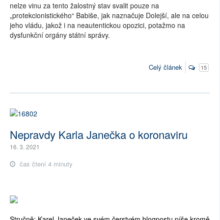
nelze vinu za tento žalostný stav svalit pouze na
„protekcionistického“ Babiše, jak naznačuje Dolejší, ale na celou
jeho vládu, jakož i na neautentickou opozici, potažmo na
dysfunkční orgány státní správy.
Celý článek
15
Nepravdy Karla Janečka o koronaviru
16. 3. 2021
čas čtení 4 minuty
Stručně: Karel Janeček ve svém čerstvém blogpostu píše kromě