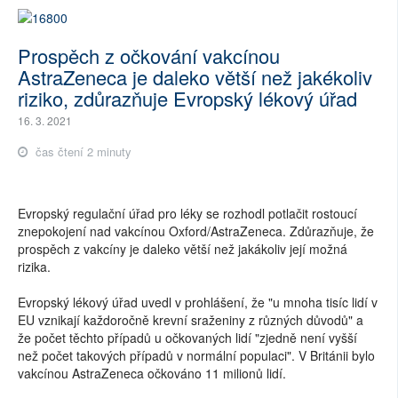
Prospěch z očkování vakcínou
AstraZeneca je daleko větší než jakékoliv
riziko, zdůrazňuje Evropský lékový úřad
16. 3. 2021
čas čtení 2 minuty
Evropský regulační úřad pro léky se rozhodl potlačit rostoucí
znepokojení nad vakcínou Oxford/AstraZeneca. Zdůrazňuje, že
prospěch z vakcíny je daleko větší než jakákoliv její možná
rizika.
Evropský lékový úřad uvedl v prohlášení, že "u mnoha tisíc lidí v
EU vznikají každoročně krevní sraženiny z různých důvodů" a
že počet těchto případů u očkovaných lidí "zjedně není vyšší
než počet takových případů v normální populaci". V Británii bylo
vakcínou AstraZeneca očkováno 11 milionů lidí.