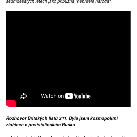
sedmdesátých letech jako přibuzná "nepřítele národa".
Rozhovor Britských listů 241. Byla jsem kosmopolitní
zločinec v poststalinském Rusku