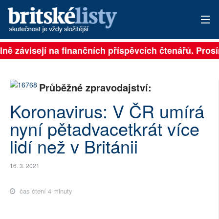
ě závisejí na finančních příspěvcích čtenářů. Prosíme,
PŘIHLÁSIT
AKTUÁLNÍ VYDÁNÍ
Průběžné zpravodajství:
ARCHIV
Koronavirus: V ČR umírá
ROZHOVORY
nyní pětadvacetkrát více
lidí než v Británii
TÉMATA
NEJČTENĚJŠÍ ZA 7 DNÍ
16. 3. 2021
AUTOŘI
čas čtení 4 minuty
PŘÍSPĚVKY NA PROVOZ