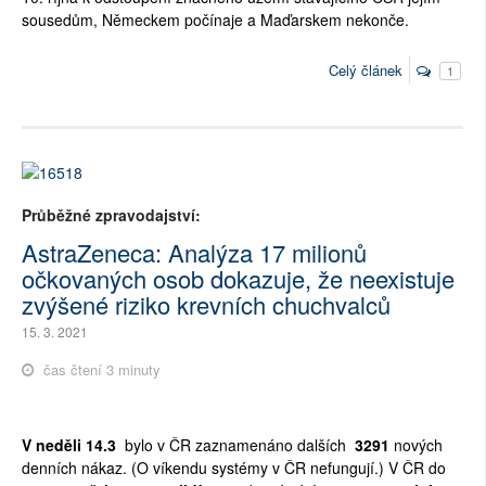
sousedům, Německem počínaje a Maďarskem nekonče.
Celý článek
1
Průběžné zpravodajství:
AstraZeneca: Analýza 17 milionů
očkovaných osob dokazuje, že neexistuje
zvýšené riziko krevních chuchvalců
15. 3. 2021
čas čtení 3 minuty
V neděli 14.3
bylo v ČR zaznamenáno
dalších
3291
nových
denních nákaz.
(O víkendu systémy v ČR nefungují.) V ČR do