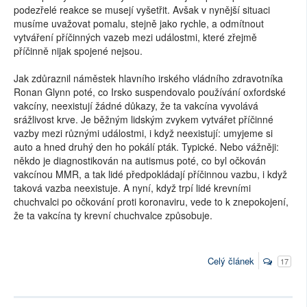
podezřelé reakce se musejí vyšetřit. Avšak v nynější situaci
musíme uvažovat pomalu, stejně jako rychle, a odmítnout
vytváření příčinných vazeb mezi událostmi, které zřejmě
příčinně nijak spojené nejsou.
Jak zdůraznil náměstek hlavního irského vládního zdravotníka
Ronan Glynn poté, co Irsko suspendovalo používání oxfordské
vakcíny, neexistují žádné důkazy, že ta vakcína vyvolává
srážlivost krve. Je běžným lidským zvykem vytvářet příčinné
vazby mezi různými událostmi, i když neexistují: umyjeme si
auto a hned druhý den ho pokálí pták. Typické. Nebo vážněji:
někdo je diagnostikován na autismus poté, co byl očkován
vakcínou MMR, a tak lidé předpokládají příčinnou vazbu, i když
taková vazba neexistuje. A nyní, když trpí lidé krevními
chuchvalci po očkování proti koronaviru, vede to k znepokojení,
že ta vakcína ty krevní chuchvalce způsobuje.
Celý článek
17