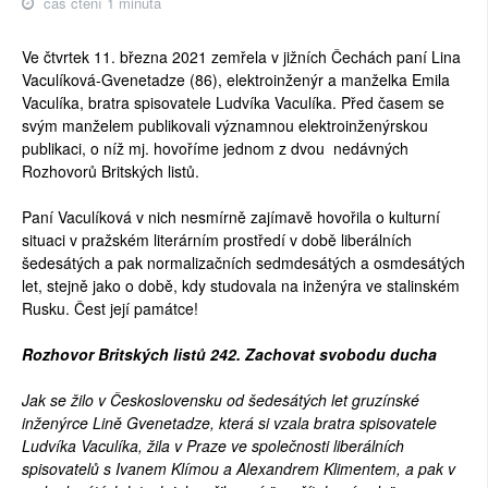
čas čtení 1 minuta
Ve čtvrtek 11. března 2021 zemřela v jižních Čechách paní Lina
Vaculíková-Gvenetadze (86), elektroinženýr a manželka Emila
Vaculíka, bratra spisovatele Ludvíka Vaculíka. Před časem se
svým manželem publikovali významnou elektroinženýrskou
publikaci, o níž mj. hovoříme jednom z dvou nedávných
Rozhovorů Britských listů.
Paní Vaculíková v nich nesmírně zajímavě hovořila o kulturní
situaci v pražském literárním prostředí v době liberálních
šedesátých a pak normalizačních sedmdesátých a osmdesátých
let, stejně jako o době, kdy studovala na inženýra ve stalinském
Rusku. Čest její památce!
Rozhovor Britských listů 242. Zachovat svobodu ducha
Jak se žilo v Československu od šedesátých let gruzínské
inženýrce Lině Gvenetadze, která si vzala bratra spisovatele
Ludvíka Vaculíka, žila v Praze ve společnosti liberálních
spisovatelů s Ivanem Klímou a Alexandrem Klimentem, a pak v