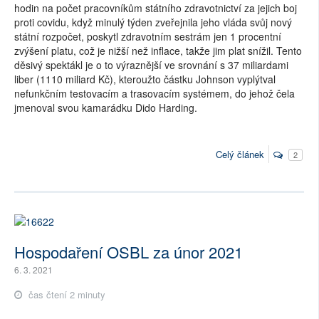
hodin na počet pracovníkům státního zdravotnictví za jejich boj
proti covidu, když minulý týden zveřejnila jeho vláda svůj nový
státní rozpočet, poskytl zdravotním sestrám jen 1 procentní
zvýšení platu, což je nižší než inflace, takže jim plat snížil. Tento
děsivý spektákl je o to výraznější ve srovnání s 37 miliardami
liber (1110 miliard Kč), kteroužto částku Johnson vyplýtval
nefunkčním testovacím a trasovacím systémem, do jehož čela
jmenoval svou kamarádku Dido Harding.
Celý článek
2
Hospodaření OSBL za únor 2021
6. 3. 2021
čas čtení 2 minuty