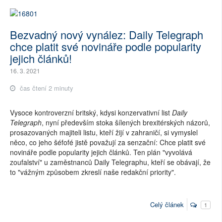
Bezvadný nový vynález: Daily Telegraph
chce platit své novináře podle popularity
jejich článků!
16. 3. 2021
čas čtení 2 minuty
Vysoce kontroverzní britský, kdysi konzervativní list
Daily
Telegraph
, nyní především stoka šílených brexitérských názorů,
prosazovaných majiteli listu, kteří žijí v zahraničí, si vymyslel
něco, co jeho šéfofé jistě považují za senzační: Chce platit své
novináře podle popularity jejich článků. Ten plán "vyvolává
zoufalství" u zaměstnanců Daily Telegraphu, kteří se obávají, že
to "vážným způsobem zkreslí naše redakční priority".
Celý článek
1