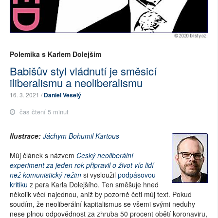
Polemika s Karlem Dolejším
Babišův styl vládnutí je směsicí
iliberalismu a neoliberalismu
16. 3. 2021 /
Daniel Veselý
čas čtení 5 minut
Ilustrace:
Jáchym Bohumil Kartous
Můj článek s názvem
Český neoliberální
experiment za jeden rok připravil o život víc lidí
než komunistický režim
si vysloužil
podpásovou
kritiku
z pera Karla Dolejšího. Ten směšuje hned
několik věcí najednou, aniž by pozorně četl můj text. Pokud
soudím, že neoliberální kapitalismus se všemi svými neduhy
nese plnou odpovědnost za zhruba 50 procent obětí koronaviru,