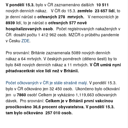
V pondělí 15.3.
bylo v ČR zaznamenáno
dalších
10 511
SOCIÁLNÍ SÍTĚ
nových denních nákaz.
V ČR do 15.3.
zemřelo
23 657
lidí
, to
je denní nárůst o
otřesných 278 mrtvých.
V nemocnicích je
RUBRIKY
8939
lidí, to je nárůst o
otřesných 577 nově
hospitalizovaných osob
.
Počet registrovaných nakažených v
PLNÁ VERZE STRÁNEK
ČR dosáhl počtu
1 412 962
osob
.
MZČR o průběhu pandemie
v Česku
ZDE
.
Pro srovnání: Británie zaznamenala 5089 nových denních
nákaz a 64 mrtvých. V českých poměrech (děleno šesti) by to
bylo 848 nových denních nákaz a 11 mrtvých.
V ČR umírá nyní
pětadvacetkrát více lidí než v Británii.
Počet očkovaných v ČR je stále strašně malý.
V pondělí 15.3.
bylo v ČR očkováno jen 32 450
osob. Ukončeno bylo očkování
jen u
7860
osob! Celkem je vykázáno
1,119,663
očkovaných
dávek. Pro srovnání:
Celkem je v Británii první vakcínou
proočkováno 36,6 procent obyvatelstva. V pondělí 15.3.
tam bylo očkováno 257 010 osob.