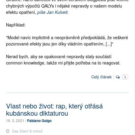
chybných výpočtů QALYs i nějaké nepravdy o našem modelu
efektu opatření,
píše Jan Kulveit.
Například:
"Model navíc implicitně a neoprávněně předpokládá, že veškeré
pozorované efekty jsou jen díky vládním opatřením, [...]"
Nerad bych, aby se opakované nepravdy staly součástí
common knowledge, takže mi přijde potřeba na to reagovat.
Celý článek
3
Vlast nebo život: rap, který otřásá
kubánskou diktaturou
16. 3. 2021 /
Fabiano Golgo
čas čtení 6 minut