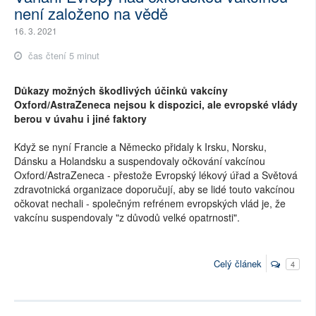
není založeno na vědě
16. 3. 2021
čas čtení 5 minut
Důkazy možných škodlivých účinků vakcíny
Oxford/AstraZeneca nejsou k dispozici, ale evropské vlády
berou v úvahu i jiné faktory
Když se nyní Francie a Německo přidaly k Irsku, Norsku,
Dánsku a Holandsku a suspendovaly očkování vakcínou
Oxford/AstraZeneca - přestože Evropský lékový úřad a Světová
zdravotnická organizace doporučují, aby se lidé touto vakcínou
očkovat nechali - společným refrénem evropských vlád je, že
vakcínu suspendovaly "z důvodů velké opatrnosti".
Celý článek
4