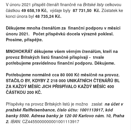
V únoru 2021 přispěli čtenáři finančně na
Britské listy
celkovou
částkou
49 658,19
Kč
,
výdaje byly
87 731,50
Kč.
Zůstatek ke
konci února byl
48 735,24
Kč.
Děkujeme mnoha čtenářům za finanční podporu v měsíci
únoru 2021. Počet příspěvků docela výrazně poklesl.
Prosíme, přispějte.
MNOHOKRÁT děkujeme všem věrným čtenářům, kteří na
provoz Britských listů finančně přispívají - trvale
potřebujeme pravidelnou finanční podporu. Děkujeme.
Potřebujeme normálně cca 80 000 Kč měsíčně na provoz.
STAČILO BY, KDYBY Z 218 000 UNIKÁTNÍCH ČTENÁŘŮ BL
ZA KAŽDÝ MĚSÍC JICH PŘISPÍVALO KAŽDÝ MĚSÍC 400
ČÁSTKOU 200 KČ.
Příspěvky na provoz Britských listů je možno zaslat
na účet v
pražské Raiffeisenbance, číslo účtu: 1001113917, kód
banky 5500. Adresa banky je 120 00 Karlovo nám. 10, Praha
2.
IBAN:
CZ4455000000001001113917