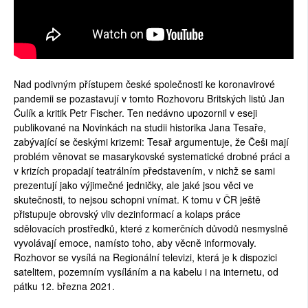
Nad podivným přístupem české společnosti ke koronavirové
pandemii se pozastavují v tomto Rozhovoru Britských listů Jan
Čulík a kritik Petr Fischer. Ten nedávno upozornil v eseji
publikované na Novinkách na studii historika Jana Tesaře,
zabývající se českými krizemi: Tesař argumentuje, že Češi mají
problém věnovat se masarykovské systematické drobné práci a
v krizích propadají teatrálním představením, v nichž se sami
prezentují jako výjimečné jedničky, ale jaké jsou věci ve
skutečnosti, to nejsou schopni vnímat. K tomu v ČR ještě
přistupuje obrovský vliv dezinformací a kolaps práce
sdělovacích prostředků, které z komerčních důvodů nesmyslně
vyvolávají emoce, namísto toho, aby věcně informovaly.
Rozhovor se vysílá na Regionální televizi, která je k dispozici
satelitem, pozemním vysíláním a na kabelu i na internetu, od
pátku 12. března 2021.