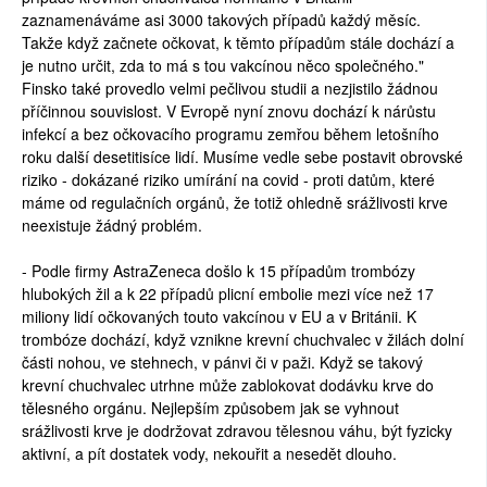
zaznamenáváme asi 3000 takových případů každý měsíc.
Takže když začnete očkovat, k těmto případům stále dochází a
je nutno určit, zda to má s tou vakcínou něco společného."
Finsko také provedlo velmi pečlivou studii a nezjistilo žádnou
příčinnou souvislost. V Evropě nyní znovu dochází k nárůstu
infekcí a bez očkovacího programu zemřou během letošního
roku další desetitisíce lidí. Musíme vedle sebe postavit obrovské
riziko - dokázané riziko umírání na covid - proti datům, které
máme od regulačních orgánů, že totiž ohledně srážlivosti krve
neexistuje žádný problém.
- Podle firmy AstraZeneca došlo k 15 případům trombózy
hlubokých žil a k 22 případů plicní embolie mezi více než 17
miliony lidí očkovaných touto vakcínou v EU a v Británii. K
trombóze dochází, když vznikne krevní chuchvalec v žilách dolní
části nohou, ve stehnech, v pánvi či v paži. Když se takový
krevní chuchvalec utrhne může zablokovat dodávku krve do
tělesného orgánu. Nejlepším způsobem jak se vyhnout
srážlivosti krve je dodržovat zdravou tělesnou váhu, být fyzicky
aktivní, a pít dostatek vody, nekouřit a nesedět dlouho.