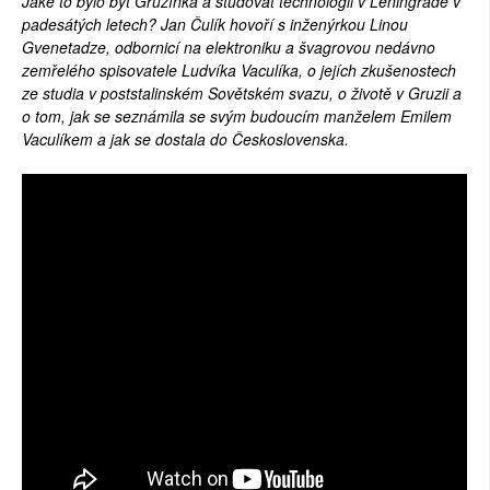
Jaké to bylo být Gruzínka a studovat technologii v Leningradě v
padesátých letech? Jan Čulík hovoří s inženýrkou Linou
Gvenetadze, odbornicí na elektroniku a švagrovou nedávno
zemřelého spisovatele Ludvíka Vaculíka, o jejích zkušenostech
ze studia v poststalinském Sovětském svazu, o životě v Gruzii a
o tom, jak se seznámila se svým budoucím manželem Emilem
Vaculíkem a jak se dostala do Československa.