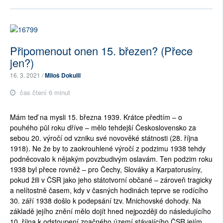
Připomenout onen 15. březen? (Přece
jen?)
16. 3. 2021 /
Miloš Dokulil
čas čtení 6 minut
Mám teď na mysli 15. března 1939. Krátce předtím – o
pouhého půl roku dříve – mělo tehdejší Československo za
sebou 20. výročí od vzniku své novověké státnosti (28. října
1918). Ne že by to zaokrouhlené výročí z podzimu 1938 tehdy
podněcovalo k nějakým povzbudivým oslavám. Ten podzim roku
1938 byl přece rovněž – pro Čechy, Slováky a Karpatorusíny,
pokud žili v ČSR jako jeho státotvorní občané – zároveň tragicky
a nelítostně časem, kdy v časných hodinách teprve se rodícího
30. září 1938 došlo k podepsání tzv. Mnichovské dohody. Na
základě jejího znění mělo dojít hned nejpozději do následujícího
10. října k odstoupení značného území stávajícího ČSR jejím