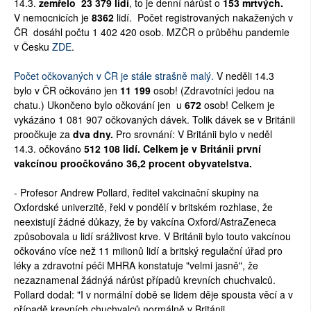
14.3.
zemřelo
23 379
lidí
, to je denní nárůst o
153 mrtvých.
V nemocnicích je
8362
lidí.
Počet registrovaných nakažených v
ČR dosáhl počtu
1 402 420
osob
.
MZČR o průběhu pandemie
v Česku
ZDE
.
Počet očkovaných v ČR je stále strašně malý.
V neděli 14.3
bylo v ČR očkováno jen
11 199
osob! (Zdravotníci jedou na
chatu.) Ukončeno bylo očkování jen u
672
osob! Celkem je
vykázáno
1 081 907
očkovaných dávek. Tolik dávek se v Británii
proočkuje za
dva dny.
Pro srovnání: V Británii bylo v neděl
14.3. očkováno
512 108 lidí. Celkem je v Británii první
vakcínou proočkováno 36,2 procent obyvatelstva.
- Profesor Andrew Pollard, ředitel vakcinační skupiny na
Oxfordské univerzitě, řekl v pondělí v britském rozhlase, že
neexistují žádné důkazy, že by vakcína Oxford/AstraZeneca
způsobovala u lidí srážlivost krve. V Británii bylo touto vakcínou
očkováno více než 11 milionů lidí a britský regulační úřad pro
léky a zdravotní péči MHRA konstatuje "velmi jasně", že
nezaznamenal žádnýá nárůst případů krevních chuchvalců.
Pollard dodal: "I v normální době se lidem děje spousta věcí a v
případě krevních chuchvalců normálně v Británii