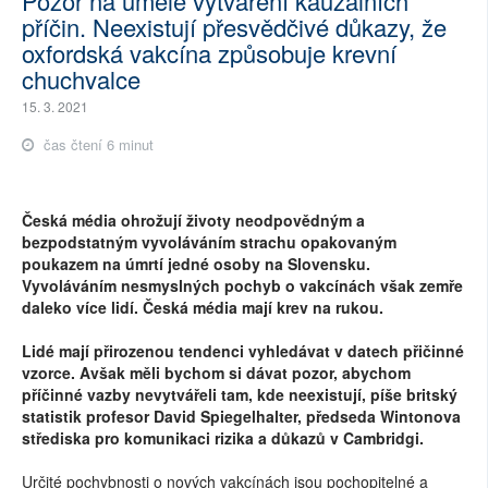
Pozor na umělé vytváření kauzálních
příčin. Neexistují přesvědčivé důkazy, že
oxfordská vakcína způsobuje krevní
chuchvalce
15. 3. 2021
čas čtení 6 minut
Česká média ohrožují životy neodpovědným a
bezpodstatným vyvoláváním strachu opakovaným
poukazem na úmrtí jedné osoby na Slovensku.
Vyvoláváním nesmyslných pochyb o vakcínách však zemře
daleko více lidí. Česká média mají krev na rukou.
Lidé mají přirozenou tendenci vyhledávat v datech přičinné
vzorce. Avšak měli bychom si dávat pozor, abychom
příčinné vazby nevytvářeli tam, kde neexistují, píše britský
statistik profesor David Spiegelhalter, předseda Wintonova
střediska pro komunikaci rizika a důkazů v Cambridgi.
Určité pochybnosti o nových vakcínách jsou pochopitelné a