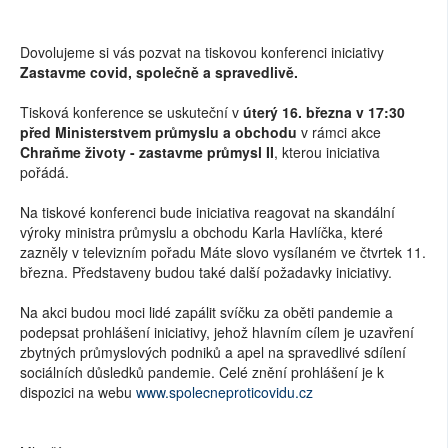
Dovolujeme si vás pozvat na tiskovou konferenci iniciativy
Zastavme covid, společně a spravedlivě.
Tisková konference se uskuteční v
úterý 16. března v 17:30
před Ministerstvem průmyslu a obchodu
v rámci akce
Chraňme životy - zastavme průmysl II
, kterou iniciativa
pořádá.
Na tiskové konferenci bude iniciativa reagovat na skandální
výroky ministra průmyslu a obchodu Karla Havlíčka, které
zazněly v televizním pořadu Máte slovo vysílaném ve čtvrtek 11.
března. Představeny budou také další požadavky iniciativy.
Na akci budou moci lidé zapálit svíčku za oběti pandemie a
podepsat prohlášení iniciativy, jehož hlavním cílem je uzavření
zbytných průmyslových podniků a apel na spravedlivé sdílení
sociálních důsledků pandemie. Celé znění prohlášení je k
dispozici na webu
www.spolecneproticovidu.cz