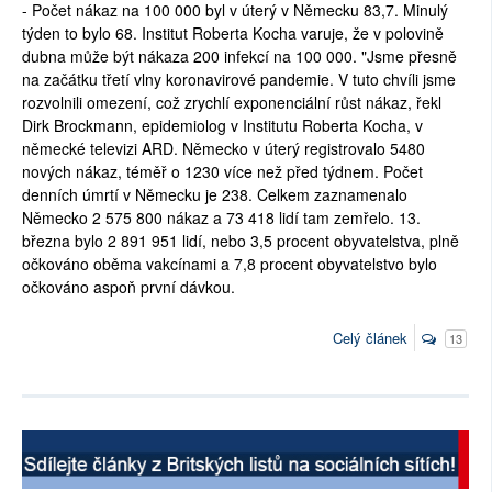
- Počet nákaz na 100 000 byl v úterý v Německu 83,7. Minulý
týden to bylo 68. Institut Roberta Kocha varuje, že v polovině
dubna může být nákaza 200 infekcí na 100 000. "Jsme přesně
na začátku třetí vlny koronavirové pandemie. V tuto chvíli jsme
rozvolnili omezení, což zrychlí exponenciální růst nákaz, řekl
Dirk Brockmann, epidemiolog v Institutu Roberta Kocha, v
německé televizi ARD. Německo v úterý registrovalo 5480
nových nákaz, téměř o 1230 více než před týdnem. Počet
denních úmrtí v Německu je 238. Celkem zaznamenalo
Německo 2 575 800 nákaz a 73 418 lidí tam zemřelo. 13.
března bylo 2 891 951 lidí, nebo 3,5 procent obyvatelstva, plně
očkováno oběma vakcínami a 7,8 procent obyvatelstvo bylo
očkováno aspoň první dávkou.
Celý článek
13