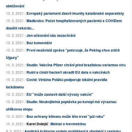
obtěžování
10. 3. 2021 /
Evropský parlament zbavil imunity katalánské separatisty
10. 3. 2021 /
Maďarsko: Počet hospitalizovaných pacientů s COVIDem
dosáhl rekordu...
10. 3. 2021 /
Jen očkování nás nezachrání
10. 3. 2021 /
Bez komentáře
10. 3. 2021 /
První nezávislá zpráva "potvrzuje, že Peking chce zničit
Ujgury"
10. 3. 2021 /
Studie: Vakcína Pfizer chrání před brazilskou variantou viru
10. 3. 2021 /
Ruští a čínští hackeři ukradli EU data o vakcínách
10. 3. 2021 /
Covid: Většina Poláků podporuje lokální pravidla
lockdownu
10. 3. 2021 /
EU "může zastavit další vývozy vakcín"
10. 3. 2021 /
Studie: Neukojitelná poptávka po konopí má výraznou
uhlíkovou stopu
10. 3. 2021 /
Bez ochrany klimatu může léto trvat "půl roku"
10. 3. 2021 /
Karel Dolejší
Mektat o ivermektinu
9. 3. 2021 /
Anglická královna vydala prohlášení k obvinění z rasismu