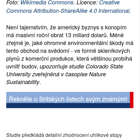
Foto:
Wikimedia Commons
. Licence:
Creative
SOCIÁLNÍ SÍTĚ
Commons Attribution-ShareAlike 4.0 International
.
RUBRIKY
Není tajemstvím, že americký byznys s konopím
má masivní roční obrat 13 miliard dolarů. Méně
PLNÁ VERZE STRÁNEK
zřejmé je, jaké ohromné environmentální škody má
tento obchod na svědomí - ve formě skleníkových
plynů z komerční produkce, která většinou probíhá
uvnitř budov,
upozorňuje studie Colorado State
University zveřejněná v časopise Nature
.
Sustainability
Studie předkládá detailní zhodnocení uhlíkové stopy