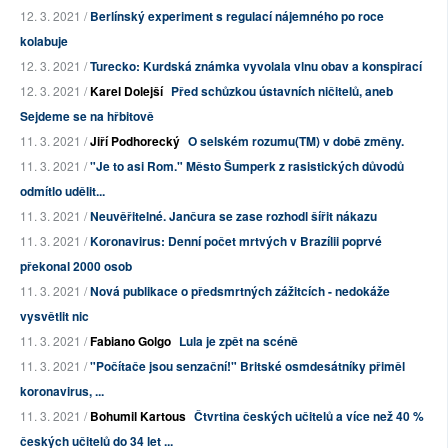
12. 3. 2021 /
Berlínský experiment s regulací nájemného po roce
kolabuje
12. 3. 2021 /
Turecko: Kurdská známka vyvolala vlnu obav a konspirací
12. 3. 2021 /
Karel Dolejší
Před schůzkou ústavních ničitelů, aneb
Sejdeme se na hřbitově
11. 3. 2021 /
Jiří Podhorecký
O selském rozumu(TM) v době změny.
11. 3. 2021 /
"Je to asi Rom." Město Šumperk z rasistických důvodů
odmítlo udělit...
11. 3. 2021 /
Neuvěřitelné. Jančura se zase rozhodl šířit nákazu
11. 3. 2021 /
Koronavirus: Denní počet mrtvých v Brazílii poprvé
překonal 2000 osob
11. 3. 2021 /
Nová publikace o předsmrtných zážitcích - nedokáže
vysvětlit nic
11. 3. 2021 /
Fabiano Golgo
Lula je zpět na scéně
11. 3. 2021 /
"Počítače jsou senzační!" Britské osmdesátníky přiměl
koronavirus, ...
11. 3. 2021 /
Bohumil Kartous
Čtvrtina českých učitelů a více než 40 %
českých učitelů do 34 let ...