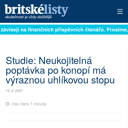
 závisejí na finančních příspěvcích čtenářů. Prosíme, 
PŘIHLÁSIT
AKTUÁLNÍ VYDÁNÍ
ARCHIV
Studie: Neukojitelná
poptávka po konopí má
ROZHOVORY
výraznou uhlíkovou stopu
TÉMATA
10. 3. 2021
NEJČTENĚJŠÍ ZA 7 DNÍ
čas čtení 1 minuta
AUTOŘI
PŘÍSPĚVKY NA PROVOZ