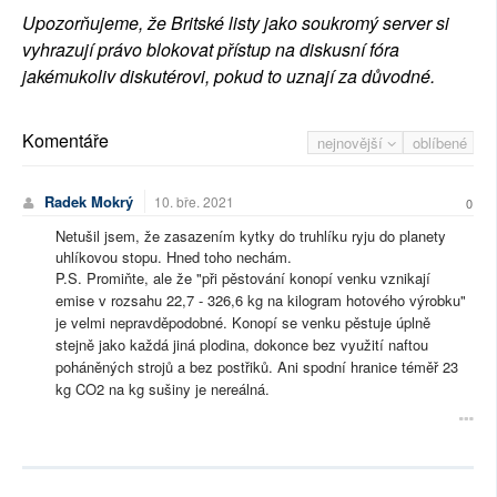
Upozorňujeme, že Britské listy jako soukromý server si
vyhrazují právo blokovat přístup na diskusní fóra
jakémukoliv diskutérovi, pokud to uznají za důvodné.
Komentáře
nejnovější
oblíbené
Radek Mokrý
10. bře. 2021
0
Netušil jsem, že zasazením kytky do truhlíku ryju do planety
uhlíkovou stopu. Hned toho nechám.
P.S. Promiňte, ale že "při pěstování konopí venku vznikají
emise v rozsahu 22,7 - 326,6 kg na kilogram hotového výrobku"
je velmi nepravděpodobné. Konopí se venku pěstuje úplně
stejně jako každá jiná plodina, dokonce bez využití naftou
poháněných strojů a bez postřiků. Ani spodní hranice téměř 23
kg CO2 na kg sušiny je nereálná.