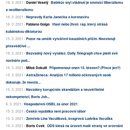
16. 3. 2021 /
Daniel Veselý
Babišův styl vládnutí je směsicí iliberalismu
a neoliberalismu
16. 3. 2021 /
Nepravdy Karla Janečka o koronaviru
16. 3. 2021 /
Fabiano Golgo
Vlast nebo život: rap, který otřásá
kubánskou diktaturou
15. 3. 2021 /
Pozor na umělé vytváření kauzálních příčin. Neexistují
přesvědčivé ...
16. 3. 2021 /
Bezvadný nový vynález: Daily Telegraph chce platit své
novináře pod...
16. 3. 2021 /
Miloš Dokulil
Připomenout onen 15. březen? (Přece jen?)
15. 3. 2021 /
AstraZeneca: Analýza 17 milionů očkovaných osob
dokazuje, že neexis...
15. 3. 2021 /
Navzdory korupčním skandálům a neuvěřitelné
nekompetenci, Boris Joh...
6. 3. 2021 /
Hospodaření OSBL za únor 2021
15. 3. 2021 /
Česká republika není pracovní tábor
13. 3. 2021 /
Zemřela Lina Vaculíková, švagrová Ludvíka Vaculíka
15. 3. 2021 /
Boris Cvek
ODS klesá na úroveň malé strany ve srovnání