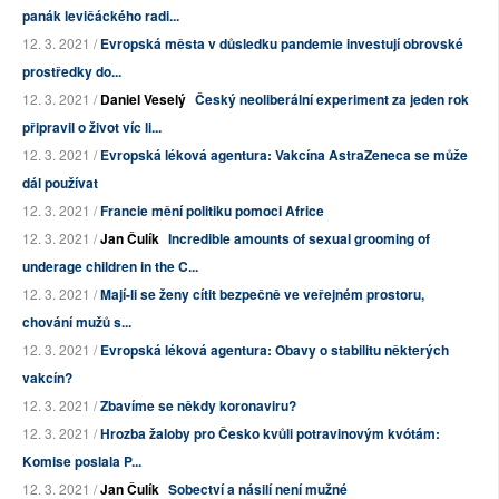
panák levičáckého radi...
12. 3. 2021 /
Evropská města v důsledku pandemie investují obrovské
prostředky do...
12. 3. 2021 /
Daniel Veselý
Český neoliberální experiment za jeden rok
připravil o život víc li...
12. 3. 2021 /
Evropská léková agentura: Vakcína AstraZeneca se může
dál používat
12. 3. 2021 /
Francie mění politiku pomoci Africe
12. 3. 2021 /
Jan Čulík
Incredible amounts of sexual grooming of
underage children in the C...
12. 3. 2021 /
Mají-li se ženy cítit bezpečně ve veřejném prostoru,
chování mužů s...
12. 3. 2021 /
Evropská léková agentura: Obavy o stabilitu některých
vakcín?
12. 3. 2021 /
Zbavíme se někdy koronaviru?
12. 3. 2021 /
Hrozba žaloby pro Česko kvůli potravinovým kvótám:
Komise poslala P...
12. 3. 2021 /
Jan Čulík
Sobectví a násilí není mužné