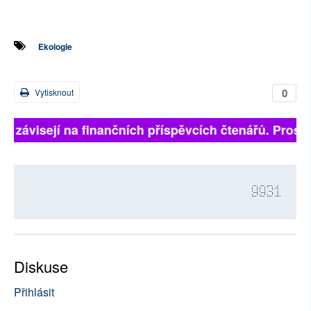
Ekologie
0
Vytisknout
ně závisejí na finančních příspěvcích čtenářů. Prosíme
9931
Diskuse
Přihlásit