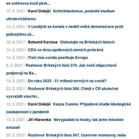
se sněhovou koulí pirát...
15. 3. 2021 /
Karel Dolejší
Schmittianismus, poslední stadium
ultralevičákismu
14. 3. 2021 /
V Londýně se konala v neděli velká demonstrace proti
policejnímu zá...
18. 4. 2017 /
Bohumil Kartous
Diskutujte na Britských listech
14. 3. 2021 /
CDU ve dvou spolkových zemích prohrává
14. 3. 2021 /
Třetí vlna covidu postihuje Evropu
8. 3. 2021 /
Rozhovor Britských listů 370. Jak čeští oligarchové
podporují na Ba...
14. 3. 2021 /
Do roku 2025 - 51 milionů mrtvých na covid?
23. 2. 2021 /
Rozhovor Britských listů 366. Chtějí v ČR skutečně
vyvraždit všechn...
13. 3. 2021 /
Karel Dolejší
Kauza Cuomo: Případová studie ideologické
zaslepenosti v pandemii
13. 3. 2021 /
Jiří Hlavenka
Nevypadalo to hezky, tak jsme minulost
smazali
25. 2. 2021 /
Rozhovor Britských listů 367. Uzavřete montovny, nebo