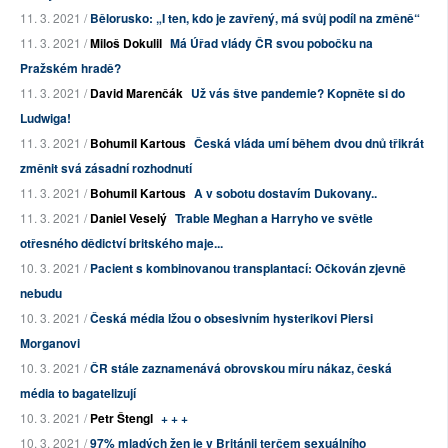
11. 3. 2021 /
Bělorusko: „I ten, kdo je zavřený, má svůj podíl na změně“
11. 3. 2021 /
Miloš Dokulil
Má Úřad vlády ČR svou pobočku na
Pražském hradě?
11. 3. 2021 /
David Marenčák
Už vás štve pandemie? Kopněte si do
Ludwiga!
11. 3. 2021 /
Bohumil Kartous
Česká vláda umí během dvou dnů třikrát
změnit svá zásadní rozhodnutí
11. 3. 2021 /
Bohumil Kartous
A v sobotu dostavím Dukovany..
11. 3. 2021 /
Daniel Veselý
Trable Meghan a Harryho ve světle
otřesného dědictví britského maje...
10. 3. 2021 /
Pacient s kombinovanou transplantací: Očkován zjevně
nebudu
10. 3. 2021 /
Česká média lžou o obsesivním hysterikovi Piersi
Morganovi
10. 3. 2021 /
ČR stále zaznamenává obrovskou míru nákaz, česká
média to bagatelizují
10. 3. 2021 /
Petr Štengl
+ + +
10. 3. 2021 /
97% mladých žen je v Británii terčem sexuálního