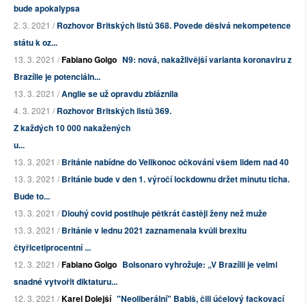
bude apokalypsa
2. 3. 2021 /
Rozhovor Britských listů 368. Povede děsivá nekompetence
státu k oz...
13. 3. 2021 /
Fabiano Golgo
N9: nová, nakažlivější varianta koronaviru z
Brazílie je potenciáln...
13. 3. 2021 /
Anglie se už opravdu zbláznila
4. 3. 2021 /
Rozhovor Britských listů 369.
Z každých 10 000 nakažených
u...
13. 3. 2021 /
Británie nabídne do Velikonoc očkování všem lidem nad 40
13. 3. 2021 /
Británie bude v den 1. výročí lockdownu držet minutu ticha.
Bude to...
13. 3. 2021 /
Dlouhý covid postihuje pětkrát častěji ženy než muže
13. 3. 2021 /
Británie v lednu 2021 zaznamenala kvůli brexitu
čtyřicetiprocentní ...
12. 3. 2021 /
Fabiano Golgo
Bolsonaro vyhrožuje: „V Brazílii je velmi
snadné vytvořit diktaturu...
12. 3. 2021 /
Karel Dolejší
"Neoliberální" Babiš, čili účelový fackovací