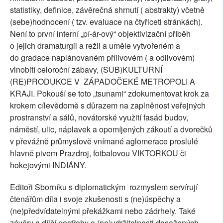
statistiky, definice, závěrečná shrnutí ( abstrakty) včetně
(sebe)hodnocení ( tzv. evaluace na čtyřiceti stránkách).
Není to první interní „pí-ár-ový“ objektivizační příběh
o jejich dramaturgii a režii a uměle vytvořeném a
do gradace naplánovaném přílivovém ( a odlivovém)
vlnobití celoroční zábavy, (SUB)KULTURNÍ
(RE)PRODUKCE V ZÁPADOČEKÉ METROPOLI A
KRAJI. Pokouší se toto „tsunami“ zdokumentovat krok za
krokem cílevědomě s důrazem na zaplněnost veřejných
prostranství a sálů, novátorské využití fasád budov,
náměstí, ulic, náplavek a opomíjených zákoutí a dvorečků
v převážně průmyslově vnímané aglomerace proslulé
hlavně pivem Prazdroj, fotbalovou VIKTORKOU či
hokejovými INDIÁNY.
Editoři Sborníku s diplomatickým rozmyslem servírují
čtenářům díla i svoje zkušenosti s (ne)úspěchy a
(ne)předvídatelnými překážkami nebo zádrhely. Také
závěry a dílčí postřehy o (ne)udržitelnosti dosažených