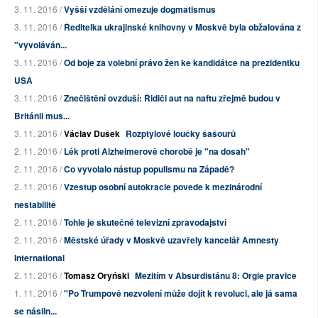
3. 11. 2016 /
Vyšší vzdělání omezuje dogmatismus
3. 11. 2016 /
Ředitelka ukrajinské knihovny v Moskvě byla obžalována z
"vyvoláván...
3. 11. 2016 /
Od boje za volební právo žen ke kandidátce na prezidentku
USA
3. 11. 2016 /
Znečištění ovzduší: Řidiči aut na naftu zřejmě budou v
Británii mus...
3. 11. 2016 /
Václav Dušek
Rozptylové loučky šašourů
2. 11. 2016 /
Lék proti Alzheimerově chorobě je "na dosah"
2. 11. 2016 /
Co vyvolalo nástup populismu na Západě?
2. 11. 2016 /
Vzestup osobní autokracie povede k mezinárodní
nestabilitě
2. 11. 2016 /
Tohle je skutečné televizní zpravodajství
2. 11. 2016 /
Městské úřady v Moskvě uzavřely kancelář Amnesty
International
2. 11. 2016 /
Tomasz Oryński
Mezitím v Absurdistánu 8: Orgie pravice
1. 11. 2016 /
"Po Trumpově nezvolení může dojít k revoluci, ale já sama
se násiln...