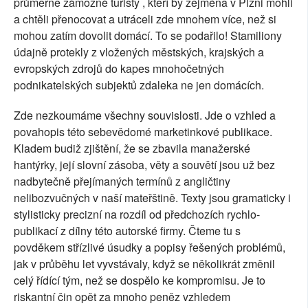
průměrně zámožné turisty , kteří by zejména v Plzni mohli
a chtěli přenocovat a utráceli zde mnohem více, než si
mohou zatím dovolit domácí. To se podařilo! Stamiliony
údajně protekly z vložených městských, krajských a
evropských zdrojů do kapes mnohočetných
podnikatelských subjektů zdaleka ne jen domácích.
Zde nezkoumáme všechny souvislosti. Jde o vzhled a
povahopis této sebevědomé marketinkové publikace.
Kladem budiž zjištění, že se zbavila manažerské
hantýrky, její slovní zásoba, věty a souvětí jsou už bez
nadbytečně přejímaných termínů z angličtiny
nelibozvučných v naší mateřštině. Texty jsou gramaticky i
stylisticky precizní na rozdíl od předchozích rychlo-
publikací z dílny této autorské firmy. Čteme tu s
povděkem střízlivé úsudky a popisy řešených problémů,
jak v průběhu let vyvstávaly, když se několikrát změnil
celý řídící tým, než se dospělo ke kompromisu. Je to
riskantní čin opět za mnoho peněz vzhledem