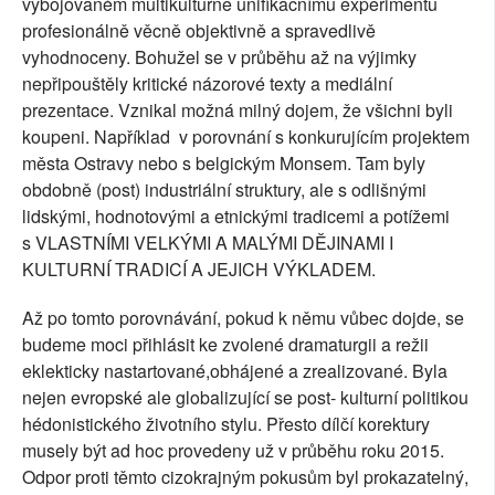
vybojovaném multikulturně unifikačnímu experimentu
profesionálně věcně objektivně a spravedlivě
vyhodnoceny. Bohužel se v průběhu až na výjimky
nepřipouštěly kritické názorové texty a mediální
prezentace. Vznikal možná milný dojem, že všichni byli
koupeni. Například v porovnání s konkurujícím projektem
města Ostravy nebo s belgickým Monsem. Tam byly
obdobně (post) industriální struktury, ale s odlišnými
lidskými, hodnotovými a etnickými tradicemi a potížemi
s VLASTNÍMI VELKÝMI A MALÝMI DĚJINAMI I
KULTURNÍ TRADICÍ A JEJICH VÝKLADEM.
Až po tomto porovnávání, pokud k němu vůbec dojde, se
budeme moci přihlásit ke zvolené dramaturgii a režii
eklekticky nastartované,obhájené a zrealizované. Byla
nejen evropské ale globalizující se post- kulturní politikou
hédonistického životního stylu. Přesto dílčí korektury
musely být ad hoc provedeny už v průběhu roku 2015.
Odpor proti těmto cizokrajným pokusům byl prokazatelný,