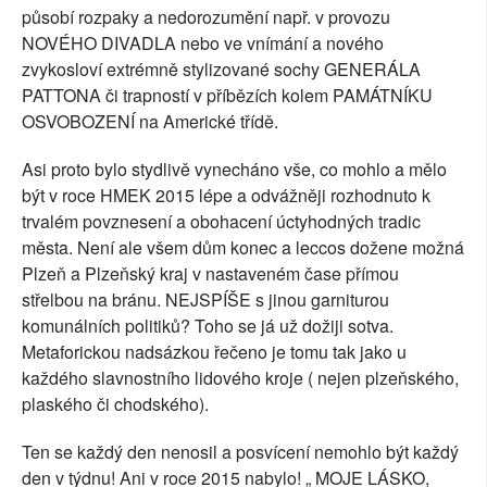
působí rozpaky a nedorozumění např. v provozu
NOVÉHO DIVADLA nebo ve vnímání a nového
zvykosloví extrémně stylizované sochy GENERÁLA
PATTONA či trapností v příbězích kolem PAMÁTNÍKU
OSVOBOZENÍ na Americké třídě.
Asi proto bylo stydlivě vynecháno vše, co mohlo a mělo
být v roce HMEK 2015 lépe a odvážněji rozhodnuto k
trvalém povznesení a obohacení úctyhodných tradic
města. Není ale všem dům konec a leccos dožene možná
Plzeň a Plzeňský kraj v nastaveném čase přímou
střelbou na bránu. NEJSPÍŠE s jinou garniturou
komunálních politiků? Toho se já už dožiji sotva.
Metaforickou nadsázkou řečeno je tomu tak jako u
každého slavnostního lidového kroje ( nejen plzeňského,
plaského či chodského).
Ten se každý den nenosil a posvícení nemohlo být každý
den v týdnu! Ani v roce 2015 nabylo! „ MOJE LÁSKO,