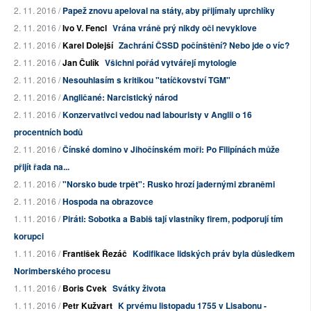
2. 11. 2016 /
Papež znovu apeloval na státy, aby přijímaly uprchlíky
2. 11. 2016 /
Ivo V. Fencl
Vrána vráně prý nikdy oči nevyklove
2. 11. 2016 /
Karel Dolejší
Zachrání ČSSD počínštění? Nebo jde o víc?
2. 11. 2016 /
Jan Čulík
Všichni pořád vytvářejí mytologie
2. 11. 2016 /
Nesouhlasím s kritikou "tatíčkovství TGM"
2. 11. 2016 /
Angličané: Narcistický národ
2. 11. 2016 /
Konzervativci vedou nad labouristy v Anglii o 16
procentních bodů
2. 11. 2016 /
Čínské domino v Jihočínském moři: Po Filipínách může
přijít řada na...
2. 11. 2016 /
"Norsko bude trpět": Rusko hrozí jadernými zbraněmi
2. 11. 2016 /
Hospoda na obrazovce
1. 11. 2016 /
Piráti: Sobotka a Babiš tají vlastníky firem, podporují tím
korupci
1. 11. 2016 /
František Řezáč
Kodifikace lidských práv byla důsledkem
Norimberského procesu
1. 11. 2016 /
Boris Cvek
Svátky života
1. 11. 2016 /
Petr Kužvart
K prvému listopadu 1755 v Lisabonu -