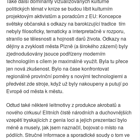
Také další dominanty vizualizovaných kulturně
politických témat v knize se budou líbit kulturním
projektovým aktivistům a poradcům z EU: Koncepce
světsky občanská s odkazy na barokizující tradice tím
nebyly filosoficky, tematicky a interpretačně v rozporu,
stranilo se tělesnosti a hojnosti darů života. Odkazy na
dějiny a zvyklosti města Plzně (a širokého zázemí) byly
zjednodušovány jsouce podřízeny moderním
technologiím s cílem je maximálně využít. Byla tu přece
jen nová zkušenost. Bylo na čase konfrontovat
regionálně provinční poměry s novými technologiemi a
předvést zde stroje, když už byly nakoupeny a putují po
Evropě od města k městu.
Odtud také některé leitmotivy z produkce akrobatů a
nového cirkusu! Elitních čistě národních a duchovnějších
vzepětí tryskajících z genia loci a jejich prezentací bylo
méně a musely, jak jsem naznačil, bojovat o místo na
pódiích. Stručné informace a sporadické soudy o tom ve