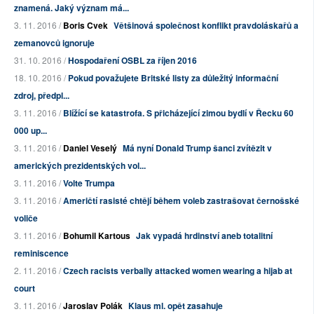
znamená. Jaký význam má...
3. 11. 2016 /
Boris Cvek
Většinová společnost konflikt pravdoláskařů a
zemanovců ignoruje
31. 10. 2016 /
Hospodaření OSBL za říjen 2016
18. 10. 2016 /
Pokud považujete Britské listy za důležitý informační
zdroj, předpl...
3. 11. 2016 /
Blížící se katastrofa. S přicházející zimou bydlí v Řecku 60
000 up...
3. 11. 2016 /
Daniel Veselý
Má nyní Donald Trump šanci zvítězit v
amerických prezidentských vol...
3. 11. 2016 /
Volte Trumpa
3. 11. 2016 /
Američtí rasisté chtějí během voleb zastrašovat černošské
voliče
3. 11. 2016 /
Bohumil Kartous
Jak vypadá hrdinství aneb totalitní
reminiscence
2. 11. 2016 /
Czech racists verbally attacked women wearing a hijab at
court
3. 11. 2016 /
Jaroslav Polák
Klaus ml. opět zasahuje