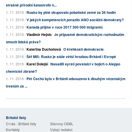
strašné přírodní katastrofě n...
1. 11. 2016 /
Rusko by plně okupovalo pobaltské země za 36 hodin
1. 11. 2016 /
V jakých kompetencích porazilo ANO sociální demokraty?
1. 11. 2016 /
Kanada přijme v roce 2017 300 000 imigrantů
1. 11. 2016 /
Vladimír Hejnic
Je přípustné demokratickým rozhodnutím
omezit lidská práva?
1. 11. 2016 /
Kateřina Duchoňová
O křehkosti demokracie
1. 11. 2016 /
Šéf MI5: Rusko je stále větší hrozbou Británii i Evropě
1. 11. 2016 /
Karel Dolejší
Nasadili syrští povstalci v bojích o Aleppo
chemické zbraně?
1. 11. 2016 /
Pět Čechů bylo v Británii odsouzeno k dlouhým vězenským
trestům za ...
Britské listy
O nás - Britské listy
Stanovy OSBL
Kontakty
Vzkaz redakci