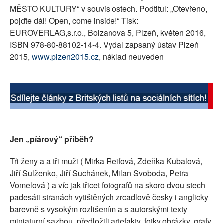
MĚSTO KULTURY“ v souvislostech. Podtitul: „Otevřeno,
SOCIÁLNÍ SÍTĚ
pojďte dál! Open, come inside!“ Tisk:
EUROVERLAG,s.r.o., Bolzanova 5, Plzeň, květen 2016,
RUBRIKY
ISBN 978-80-88102-14-4. Vydal zapsaný ústav Plzeň
2015,
www.plzen2015.cz
, náklad neuveden
PLNÁ VERZE STRÁNEK
Jen „píárový“ příběh?
Tři ženy a a tři muži ( Mirka Reifová, Zdeňka Kubalová,
Jiří Sulženko, Jiří Suchánek, Milan Svoboda, Petra
Vomelová ) a víc jak třicet fotografů na skoro dvou stech
padesáti stranách vytištěných zrcadlově česky i anglicky
barevně s vysokým rozlišením a s autorskými texty
miniaturní sazbou, předložili artefakty, fotky,obrázky, grafy,