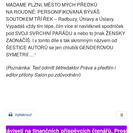
MADAME PLZNI, MĚSTO MÝCH PŘEDKŮ
NA ROUDNÉ: PERSONIFIKOVANÁ BÝVÁŠ
SOUTOKEM TŘÍ ŘEK – Radbuzy, Úhlavy a Úslavy.
Vypadáš vždy tím lépe, čím více si navlékneš spodniček
pod SVOJI SVRCHNÍ PARÁDU a nebo to jinak ŽENSKY
ZAONAČÍŠ. I v tomto díle s tak skromným názvem od
ŠESTICE AUTORŮ se jen chlubíš GENDEROVOU
SYMETRIÍ
…“
(Poznámka: Text odmítl šéfredaktor Práva a předtím i
editor přílohy Salon po zdůvodnění)
0
Vytisknout
ě závisejí na finančních příspěvcích čtenářů. Prosíme,