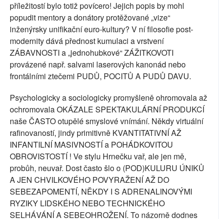
příležitostí bylo totiž povícero! Jejich popis by mohl
popudit mentory a donátory protěžované „vize“
inženýrsky unifikační euro-kultury? V ní filosofie post-
modernity dává přednost kumulaci a vrstvení
ZÁBAVNOSTI a „jednohubkové“ ZÁŽITKOVOTI
provázené např. salvami laserových kanonád nebo
frontálními ztečemi PUDŮ, POCITŮ A PUDŮ DAVU.
Psychologicky a sociologicky promyšleně ohromovala až
ochromovala OKÁZALE SPEKTAKULÁRNÍ PRODUKCÍ
naše ČASTO otupělé smyslové vnímání. Někdy virtuální
rafinovaností, jindy primitivně KVANTITATIVNÍ AŽ
INFANTILNÍ MASIVNOSTÍ a POHÁDKOVITOU
OBROVISTOSTÍ ! Ve stylu Hrnečku vař, ale jen mě,
probůh, neuvař. Dost často šlo o (POD)KULURU ÚNIKŮ
A JEN CHVILKOVÉHO POVYRAŽENÍ AŽ DO
SEBEZAPOMENTÍ, NĚKDY I S ADRENALINOVÝMI
RYZIKY LIDSKÉHO NEBO TECHNICKÉHO
SELHÁVÁNÍ A SEBEOHROŽENÍ. To názorně dodnes