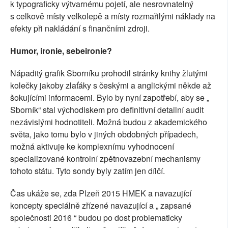
k typograficky výtvarnému pojetí, ale nesrovnatelný
s celkově místy velkolepě a místy rozmařilými náklady na
efekty při nakládání s finančními zdroji.
Humor, ironie, sebeironie?
Nápaditý grafik Sborníku prohodil stránky knihy žlutými
kolečky jakoby zlaťáky s českými a anglickými někde až
šokujícími informacemi. Bylo by nyní zapotřebí, aby se „
Sborník“ stal východiskem pro definitivní detailní audit
nezávislými hodnotiteli. Možná budou z akademického
světa, jako tomu bylo v jiných obdobných případech,
možná aktivuje ke komplexnímu vyhodnocení
specializované kontrolní zpětnovazební mechanismy
tohoto státu. Tyto sondy byly zatím jen dílčí.
Čas ukáže se, zda Plzeň 2015 HMEK a navazující
koncepty speciálně zřízené navazující a „ zapsané
společnosti 2016 “ budou po dost problematicky