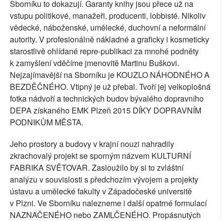
Sborníku to dokazují. Garanty knihy jsou přece už na
vstupu politikové, manažeři, producenti, lobbisté. Nikoliv
vědecké, náboženské, umělecké, duchovní a neformální
autority. V profesionálně nákladné a graficky i kosmeticky
starostlivě ohlídané repre-publikaci za mnohé podněty
k zamyšlení vděčíme jmenovitě Martinu Buškovi.
Nejzajímavější na Sborníku je KOUZLO NÁHODNÉHO A
BEZDĚČNÉHO. Vtipný je už přebal. Tvoří jej velkoplošná
fotka nádvoří a technických budov bývalého dopravního
DEPA získaného EMK Plzeň 2015 DÍKY DOPRAVNÍM
PODNIKŮM MĚSTA.
Jeho prostory a budovy v krajní nouzi nahradily
zkrachovalý projekt se sporným názvem KULTURNÍ
FABRIKA SVĚTOVAR. Zasloužilo by si to zvláštní
analýzu v souvislosti s předchozím vývojem a projekty
ústavu a umělecké fakulty v Západočeské universitě
v Plzni. Ve Sborníku nalezneme i další opatrné formulací
NAZNAČENÉHO nebo ZAMLČENÉHO. Propásnutých