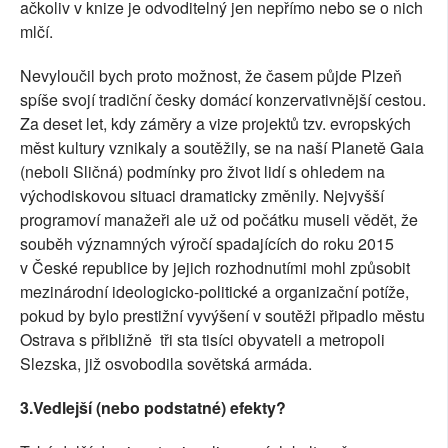
ačkoliv v knize je odvoditelný jen nepřímo nebo se o nich
mlčí.
Nevyloučil bych proto možnost, že časem půjde Plzeň
spíše svojí tradiční česky domácí konzervativnější cestou.
Za deset let, kdy záměry a vize projektů tzv. evropských
měst kultury vznikaly a soutěžily, se na naší Planetě Gaia
(neboli Sličná) podmínky pro život lidí s ohledem na
východiskovou situaci dramaticky změnily. Nejvyšší
programoví manažeři ale už od počátku museli vědět, že
souběh významných výročí spadajících do roku 2015
v České republice by jejich rozhodnutími mohl způsobit
mezinárodní ideologicko-politické a organizační potíže,
pokud by bylo prestižní vyvýšení v soutěži připadlo městu
Ostrava s přibližně tři sta tisíci obyvateli a metropoli
Slezska, již osvobodila sovětská armáda.
3.Vedlejší (nebo podstatné) efekty?