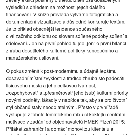
výsledků s ohledem na možnosti jejich dalšího
financování. V knize převláda výtvarně fotografická a
dokumentační vizualizace a důsledně konkuruje textům.
Je to příklad obecnější tendence současného
civilizačního odklonu od slovem sdílené podoby sdílení a
sdělování. Jen na první pohled tu jde „jen“ o první bilanci
zhruba desetiletého kulturně politicky koncepčního a
manažerského usilování.
O pokus změnit k post-modernímu a údajně lepšímu
dosavadní místní zvyklosti a tradice zhruba sto padesáti
tisícového města a jeho celkovou tvářnost,
„rozpohybovat" a „přesměrovat“ jeho (sub) kulturní priority
novými podněty, lákadly v nabídce tak, aby se pro životní
styl občanů staly neodolatelnými. Přesto v první řadě
vystupuje z tohoto tematického mixu či koktejlu centrální
motivace v zadání od objednavatelů HMEK Plzeň 2015:
Přilákat zahraniční a domácí mohovitou klientelu a