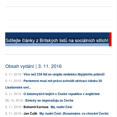
Obsah vydání | 3. 11. 2016
3. 11. 2016 /
Více než 239 lidí se utopilo nedaleko libyjského pobřeží
3. 11. 2016 /
Parlament musí mít právo schválit aktivaci článku 50
Lisabonské sml...
3. 11. 2016 /
O žabomyších bojích v České republice v angličtině
28. 10. 2016 /
Etnicky se nepovažuju za Čecha
3. 11. 2016 /
Bohumil Kartous
My, nudní Češi
3. 11. 2016 /
Jan Čulík
My, nudní Češi: Zkoumejme, co chování Čechů