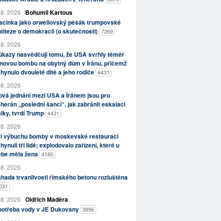
 8. 2026
Bohumil Kartous
acinka jako orwellovský pěšák trumpovské
titeze o demokracii (o skutečnosti)
7269
 8. 2026
kazy nasvědčují tomu, že USA svrhly téměř
novou bombu na obytný dům v Íránu, přičemž
hynulo dvouleté dítě a jeho rodiče
6431
 8. 2026
vá jednání mezi USA a Íránem jsou pro
herán „poslední šancí“, jak zabránit eskalaci
lky, tvrdí Trump
4431
 8. 2026
ři výbuchu bomby v moskevské restauraci
hynuli tři lidé; explodovalo zařízení, které u
ebe měla žena
4180
 8. 2026
hada trvanlivosti římského betonu rozluštěna
031
 8. 2026
Oldřich Maděra
potřeba vody v JE Dukovany
3996