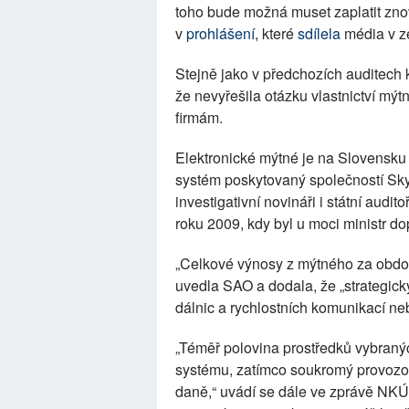
toho bude možná muset zaplatit zn
v
prohlášení
, které
sdílela
média v ze
Stejně jako v předchozích auditech k
že nevyřešila otázku vlastnictví m
firmám.
Elektronické mýtné je na Slovensku j
systém poskytovaný společností SkyTo
investigativní novináři i státní audi
roku 2009, kdy byl u moci ministr d
„Celkové výnosy z mýtného za obdo
uvedla SAO a dodala, že „strategický
dálnic a rychlostních komunikací ne
„Téměř polovina prostředků vybranýc
systému, zatímco soukromý provozo
daně,“ uvádí se dále ve zprávě NKÚ