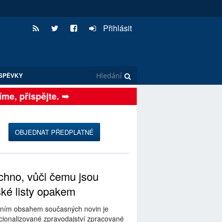
Přihlásit
SPĚVKY
, přispějte. ➥
OBJEDNAT PŘEDPLATNÉ
hno, vůči čemu jsou
ské listy opakem
ním obsahem současných novin je
ionalizované zpravodajství zpracované