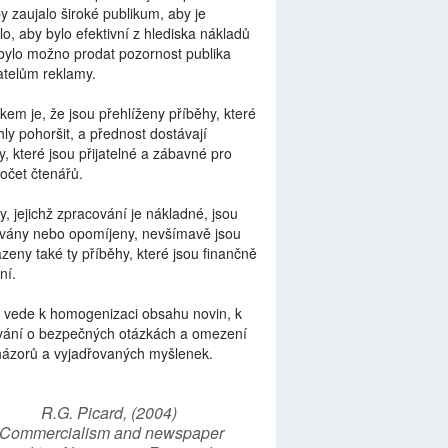
by zaujalo široké publikum, aby je
lo, aby bylo efektivní z hlediska nákladů
bylo možno prodat pozornost publika
telům reklamy.
kem je, že jsou přehlíženy příběhy, které
ly pohoršit, a přednost dostávají
y, které jsou přijatelné a zábavné pro
počet čtenářů.
y, jejichž zpracování je nákladné, jsou
vány nebo opomíjeny, nevšímavě jsou
zeny také ty příběhy, které jsou finančně
ní.
 vede k homogenizaci obsahu novin, k
vání o bezpečných otázkách a omezení
názorů a vyjadřovaných myšlenek.
R.G. Picard, (2004)
“Commercialism and newspaper