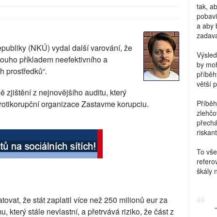
tak, a
pobavi
a aby 
zadava
epubliky (NKÚ) vydal další varování, že
Výsled
louho příkladem neefektivního a
by moh
 prostředků“.
příběh
větší 
 zjištění z nejnovějšího auditu, který
protikorupční organizace Zastavme korupciu.
Příběh
zlehčo
přechá
riskant
To vše
refero
škály 
tovat, že stát zaplatil více než 250 milionů eur za
který stále nevlastní, a přetrvává riziko, že část z