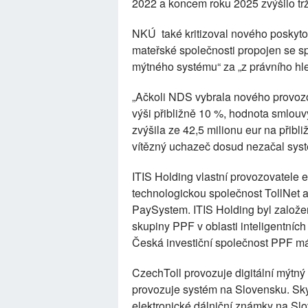
2022 a koncem roku 2025 zvýšilo trž
NKÚ také kritizoval nového poskytov
mateřské společnosti propojen se spo
mýtného systému“ za „z právního hl
„Ačkoli NDS vybrala nového provozov
výši přibližně 10 %, hodnota smlouv
zvýšila ze 42,5 milionu eur na přib
vítězný uchazeč dosud nezačal syst
ITIS Holding vlastní provozovatele 
technologickou společnost TollNet a
PaySystem. ITIS Holding byl založen
skupiny PPF v oblasti inteligentních 
Česká investiční společnost PPF má
CzechToll provozuje digitální mýtný
provozuje systém na Slovensku. Sky
elektronické dálniční známky na Slo