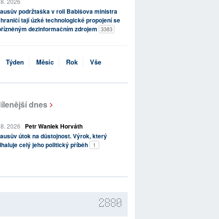
 8. 2026
ausův podržtaška v roli Babišova ministra
hraničí tají úzké technologické propojení se
přízněným dezinformačním zdrojem
3383
Týden
Měsíc
Rok
Vše
ílenější dnes
 8. 2026
Petr Waniek Horváth
ausův útok na důstojnost. Výrok, který
haluje celý jeho politický příběh
1
2880