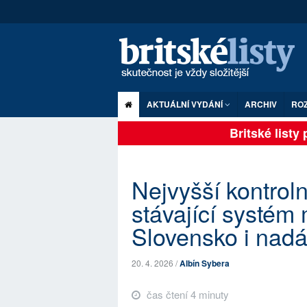
AKTUÁLNÍ VYDÁNÍ
ARCHIV
RO
Britské listy pl
Nejvyšší kontroln
stávající systém
Slovensko i nad
20. 4. 2026 /
Albín Sybera
čas čtení 4 minuty