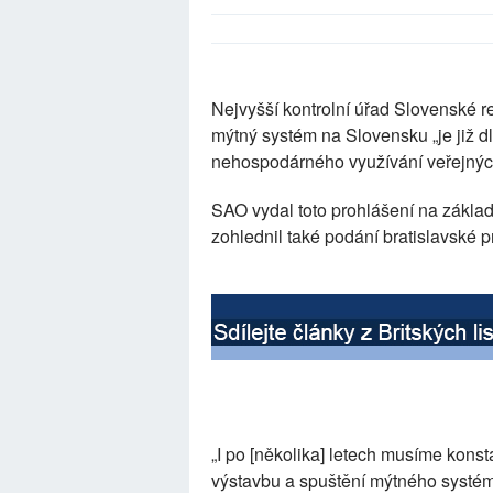
Nejvyšší kontrolní úřad Slovenské r
mýtný systém na Slovensku „je již d
nehospodárného využívání veřejných
SAO vydal toto prohlášení na základě
zohlednil také podání bratislavské 
„I po [několika] letech musíme konsta
výstavbu a spuštění mýtného systému, 