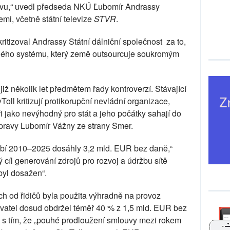
ovu,“ uvedl předseda NKÚ Ľubomír Andrassy
mi, včetně státní televize
STVR
.
ritizoval Andrassy Státní dálniční společnost za to,
ýtného systému, který země outsourcuje soukromým
iž několik let předmětem řady kontroverzí. Stávající
ll kritizují protikorupční nevládní organizace,
toři jako nevýhodný pro stát a jeho počátky sahají do
opravy Lubomír Vážny ze strany Smer.
bí 2010–2025 dosáhly 3,2 mld. EUR bez daně,“
 cíl generování zdrojů pro rozvoj a údržbu sítě
byl dosažen“.
h od řidičů byla použita výhradně na provoz
vatel dosud obdržel téměř 40 % z 1,5 mld. EUR bez
 s tím, že „pouhé prodloužení smlouvy mezi rokem