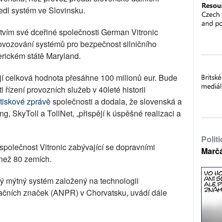
edl systém ve Slovinsku.
tvím své dceřiné společnosti German Vitronic
vozování systémů pro bezpečnost silničního
rickém státě Maryland.
ejí celková hodnota přesáhne 100 milionů eur. Bude
i řízení provozních služeb v 40leté historii
tiskové zprávě
společnosti a dodala, že slovenská a
g, SkyToll a TollNet, „přispějí k úspěšné realizaci a
Polit
polečnost Vitronic zabývající se dopravními
Marč
 než 80 zemích.
ový mýtný systém založený na technologii
ačních značek (ANPR) v Chorvatsku, uvádí dále