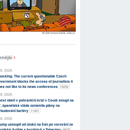
enější
 8. 2026
ocking: The current questionable Czech
vernment blocks the access of journalists it
es not like to its news conferences
15252
 8. 2026
čet obětí v pohraniční krizi v Ceutě stoupl na
, španělská vláda oznámila plány na
ybudování bariéry
11301
 8. 2026
ump ustoupil od útoků na Írán po varování ze
aúdské Arábie a hrozbách z Teheránu
9875