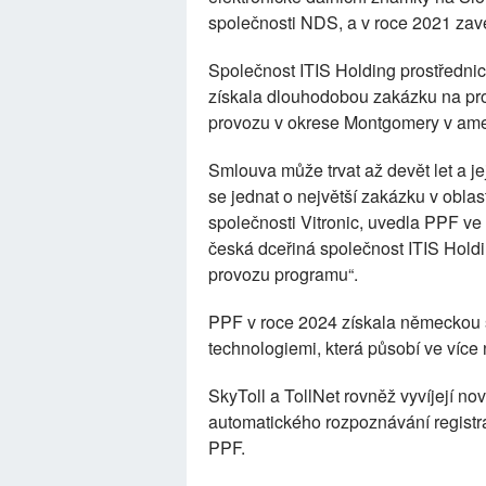
společnosti NDS, a v roce 2021 zav
Společnost ITIS Holding prostřednic
získala dlouhodobou zakázku na pro
provozu v okrese Montgomery v ame
Smlouva může trvat až devět let a j
se jednat o největší zakázku v oblast
společnosti Vitronic, uvedla PPF ve
česká dceřiná společnost ITIS Holdin
provozu programu“.
PPF v roce 2024 získala německou s
technologiemi, která působí ve více
SkyToll a TollNet rovněž vyvíjejí n
automatického rozpoznávání registr
PPF.