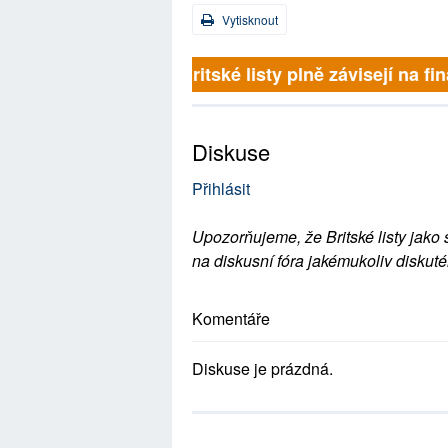
Vytisknout
Britské listy plně závisejí na f
Diskuse
Přihlásit
Upozorňujeme, že Britské listy jako 
na diskusní fóra jakémukoliv diskuté
Komentáře
Diskuse je prázdná.