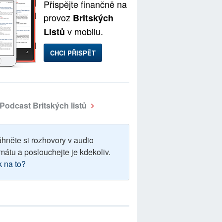
Přispějte finančně na
provoz
Britských
v mobilu.
Listů
CHCI PŘISPĚT
Podcast Britských listů
áhněte si rozhovory v audio
mátu a poslouchejte je kdekoliv.
k na to?