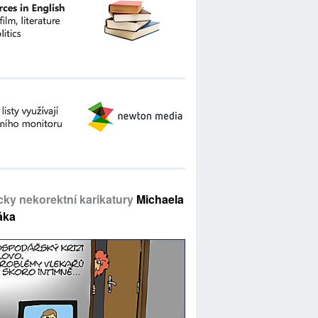
icky nekorektní karikatury
Michaela
áka