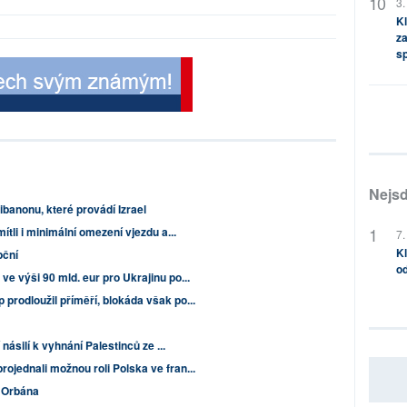
3.
Kl
za
s
Nejsd
banonu, které provádí Izrael
ítli i minimální omezení vjezdu a...
7.
Kl
pční
od
ve výši 90 mld. eur pro Ukrajinu po...
prodloužil příměří, blokáda však po...
 násilí k vyhnání Palestinců ze ...
ojednali možnou roli Polska ve fran...
a Orbána