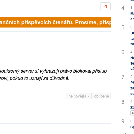
-1
1.
M
an
inančních příspěvcích čtenářů. Prosíme, přispějte. ➥
3.
Dů
tu
za
4.
No
Te
vá
soukromý server si vyhrazují právo blokovat přístup
2.
rovi, pokud to uznají za důvodné.
P
za
s
nejnovější
oblíbené
5.
Zá
4
3.
S