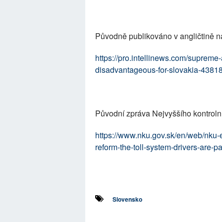
Původně publikováno v angličtině na
https://pro.intellinews.com/supreme-
disadvantageous-for-slovakia-4381
Původní zpráva Nejvyššího kontroln
https://www.nku.gov.sk/en/web/nku-
reform-the-toll-system-drivers-are-p
Slovensko