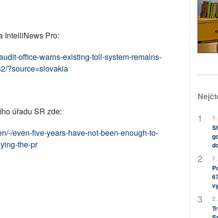
 IntelliNews Pro:
audit-office-warns-existing-toll-system-remains-
82/?source=slovakia
Nejčt
ího úřadu SR zde:
1.
Sh
en/-/even-five-years-have-not-been-enough-to-
go
aying-the-pr
do
1.
Po
67
v
2.
Tr
S