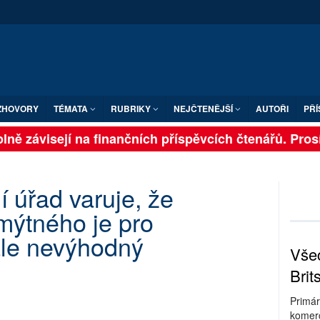
ZHOVORY
TÉMATA
RUBRIKY
NEJČTENĚJŠÍ
AUTOŘI
PŘÍ
ně závisejí na finančních příspěvcích čtenářů. Prosíme
í úřad varuje, že
 mýtného je pro
ále nevýhodný
Všec
Brit
Primár
komerc