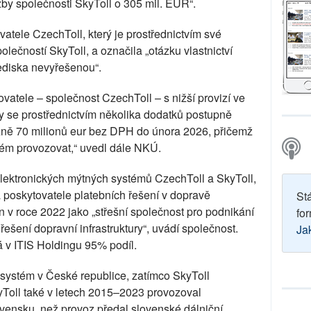
by společnosti SkyToll o 305 mil. EUR“.
atele CzechToll, který je prostřednictvím své
lečností SkyToll, a označila „otázku vlastnictví
ediska nevyřešenou“.
atele – společnost CzechToll – s nižší provizí ve
y se prostřednictvím několika dodatků postupně
ližně 70 milionů eur bez DPH do února 2026, přičemž
ém provozovat,“ uvedl dále NKÚ.
elektronických mýtných systémů CzechToll a SkyToll,
 poskytovatele platebních řešení v dopravě
St
 v roce 2022 jako „střešní společnost pro podnikání
for
řešení dopravní infrastruktury“, uvádí společnost.
Ja
 v ITIS Holdingu 95% podíl.
 systém v České republice, zatímco SkyToll
Toll také v letech 2015–2023 provozoval
vensku, než provoz předal slovenské dálniční