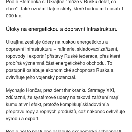
Podle Sternenka si Ukrajina "může v Rusku dělat, co
chce". Také oznámil tajné střely, které budou mít dosah 1
000 km.
Útoky na energetickou a dopravní infrastrukturu
Ukrajina zesiluje údery na ruskou energetickou a
dopravní infrastrukturu – rafinerie, skladovací zařízení,
ropovody i exportní přístavy Ruské federace, přes které
probíhá významná část energetického obchodu. To
postupně oslabuje ekonomické schopnosti Ruska a
ovlivňuje jeho vojenský potenciál.
Mychajlo Hončar, prezident think-tanku Strategy XXI,
zdůraznil, že systémové údery na taková zařízení mají
kumulativní efekt, protože komplikují skladování a
přepravu ropy a ropných produktů, což nakonec ovlivňuje
výrobu a export.
Podle něj to postupně oslabuje ekonomické schopnosti