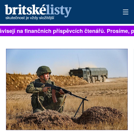
ávisejí na finančních příspěvcích čtenářů. Prosíme, př
PŘIHLÁSIT
AKTUÁLNÍ VYDÁNÍ
ARCHIV
ROZHOVORY
TÉMATA
NEJČTENĚJŠÍ ZA 7 DNÍ
AUTOŘI
PŘÍSPĚVKY NA PROVOZ