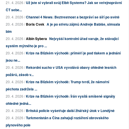
21. 4. 2026 /
Už jste si vybrali svůj Elbit Systems? Jak se veřejnoprávní
ČT sebe...
20. 4. 2026 /
Channel 4 News: Beztrestnost a bezpráví se šíří po světě
20. 4. 2026 /
Boris Cvek
A je po střetu zájmů Andreje Babiše, simsala
bim
20. 4. 2026 /
Albín Sybera
Nejvyšší kontrolní úřad varuje, že stávající
systém mýtného je pro ...
20. 4. 2026 /
Krize na Blízkém východě: příměří je pod tlakem a jednání
jsou ne...
20. 4. 2026 /
Rekordní sucho v USA vyvolává obavy ohledně lesních
požárů, zásob v...
20. 4. 2026 /
Krize na Blízkém východě: Trump tvrdí, že námořní
pěchota zadržela ...
20. 4. 2026 /
Krize na Blízkém východě: Írán vysílá smíšené signály
ohledně jedná...
20. 4. 2026 /
Britská policie vyšetřuje další žhářský útok v Londýně
20. 4. 2026 /
Turkmenistán a Čína zahajují rozšíření obrovského
plynového pole