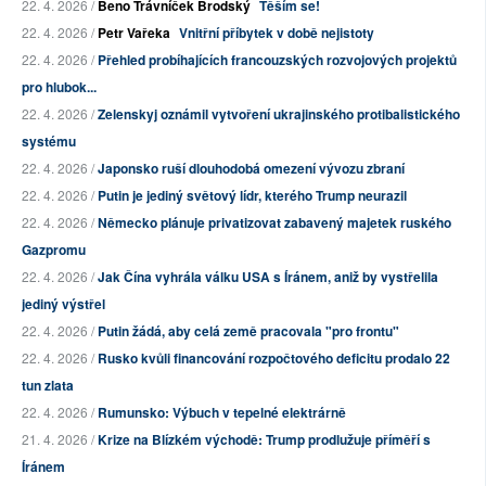
22. 4. 2026 /
Beno Trávníček Brodský
Těším se!
22. 4. 2026 /
Petr Vařeka
Vnitřní příbytek v době nejistoty
22. 4. 2026 /
Přehled probíhajících francouzských rozvojových projektů
pro hlubok...
22. 4. 2026 /
Zelenskyj oznámil vytvoření ukrajinského protibalistického
systému
22. 4. 2026 /
Japonsko ruší dlouhodobá omezení vývozu zbraní
22. 4. 2026 /
Putin je jediný světový lídr, kterého Trump neurazil
22. 4. 2026 /
Německo plánuje privatizovat zabavený majetek ruského
Gazpromu
22. 4. 2026 /
Jak Čína vyhrála válku USA s Íránem, aniž by vystřelila
jediný výstřel
22. 4. 2026 /
Putin žádá, aby celá země pracovala "pro frontu"
22. 4. 2026 /
Rusko kvůli financování rozpočtového deficitu prodalo 22
tun zlata
22. 4. 2026 /
Rumunsko: Výbuch v tepelné elektrárně
21. 4. 2026 /
Krize na Blízkém východě: Trump prodlužuje příměří s
Íránem