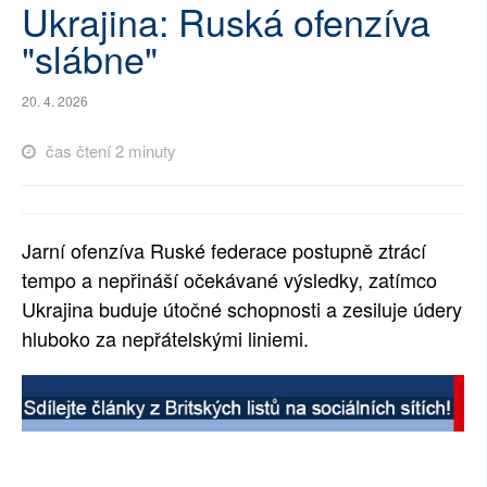
Ukrajina: Ruská ofenzíva
SOCIÁLNÍ SÍTĚ
"slábne"
RUBRIKY
20. 4. 2026
PLNÁ VERZE STRÁNEK
čas čtení 2 minuty
Jarní ofenzíva Ruské federace postupně ztrácí
tempo a nepřináší očekávané výsledky, zatímco
Ukrajina buduje útočné schopnosti a zesiluje údery
hluboko za nepřátelskými liniemi.