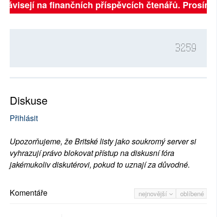
 závisejí na finančních příspěvcích čtenářů. Prosíme, 
3259
Diskuse
Přihlásit
Upozorňujeme, že Britské listy jako soukromý server si
vyhrazují právo blokovat přístup na diskusní fóra
jakémukoliv diskutérovi, pokud to uznají za důvodné.
Komentáře
nejnovější
oblíbené