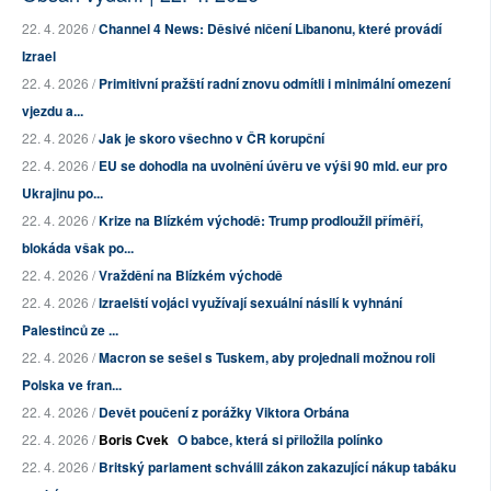
22. 4. 2026 /
Channel 4 News: Děsivé ničení Libanonu, které provádí
Izrael
22. 4. 2026 /
Primitivní pražští radní znovu odmítli i minimální omezení
vjezdu a...
22. 4. 2026 /
Jak je skoro všechno v ČR korupční
22. 4. 2026 /
EU se dohodla na uvolnění úvěru ve výši 90 mld. eur pro
Ukrajinu po...
22. 4. 2026 /
Krize na Blízkém východě: Trump prodloužil příměří,
blokáda však po...
22. 4. 2026 /
Vraždění na Blízkém východě
22. 4. 2026 /
Izraelští vojáci využívají sexuální násilí k vyhnání
Palestinců ze ...
22. 4. 2026 /
Macron se sešel s Tuskem, aby projednali možnou roli
Polska ve fran...
22. 4. 2026 /
Devět poučení z porážky Viktora Orbána
22. 4. 2026 /
Boris Cvek
O babce, která si přiložila polínko
22. 4. 2026 /
Britský parlament schválil zákon zakazující nákup tabáku