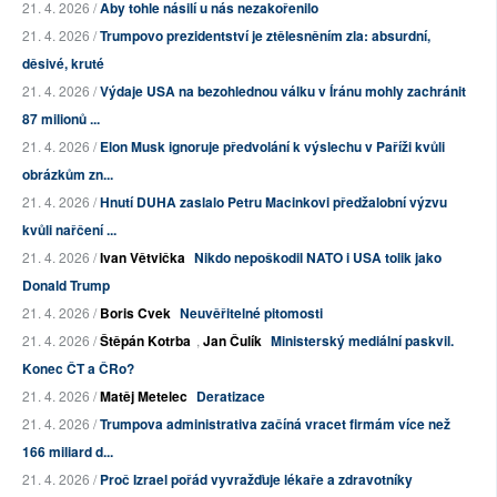
21. 4. 2026 /
Aby tohle násilí u nás nezakořenilo
21. 4. 2026 /
Trumpovo prezidentství je ztělesněním zla: absurdní,
děsivé, kruté
21. 4. 2026 /
Výdaje USA na bezohlednou válku v Íránu mohly zachránit
87 milionů ...
21. 4. 2026 /
Elon Musk ignoruje předvolání k výslechu v Paříži kvůli
obrázkům zn...
21. 4. 2026 /
Hnutí DUHA zaslalo Petru Macinkovi předžalobní výzvu
kvůli nařčení ...
21. 4. 2026 /
Ivan Větvička
Nikdo nepoškodil NATO i USA tolik jako
Donald Trump
21. 4. 2026 /
Boris Cvek
Neuvěřitelné pitomosti
21. 4. 2026 /
Štěpán Kotrba
,
Jan Čulík
Ministerský mediální paskvil.
Konec ČT a ČRo?
21. 4. 2026 /
Matěj Metelec
Deratizace
21. 4. 2026 /
Trumpova administrativa začíná vracet firmám více než
166 miliard d...
21. 4. 2026 /
Proč Izrael pořád vyvražďuje lékaře a zdravotníky