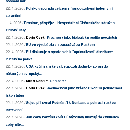
osobám nar...
22. 4. 2026 /
Polsko uspořádá cvičení s francouzskými jadernými
zbraněmi
1. 4. 2026 /
Prosíme, přispějte!! Hospodaření Občanského sdružení
Britské listy ...
22. 4. 2026 /
Boris Cvek
Proč rasy jako biologická realita neexistují
22. 4. 2026 /
EU ve výrobě zbraní zaostává za Ruskem
22. 4. 2026 /
EU diskutuje o opatřeních k "optimalizaci" distribuce
leteckého paliva
22. 4. 2026 /
USA kvůli íránské válce zpozdí dodávky zbraní do
některých evropský...
22. 4. 2026 /
Milan Kohout
Den Země
22. 4. 2026 /
Boris Cvek
Jedinečnost jako vrženost kontra jedinečnost
jako status
22. 4. 2026 /
Šojgu přirovnal Podněstří k Donbasu a pohrozil ruskou
intervencí
22. 4. 2026 /
Jak ceny benzínu kolísají, výzkumy ukazují, že cyklistika
coby alte...