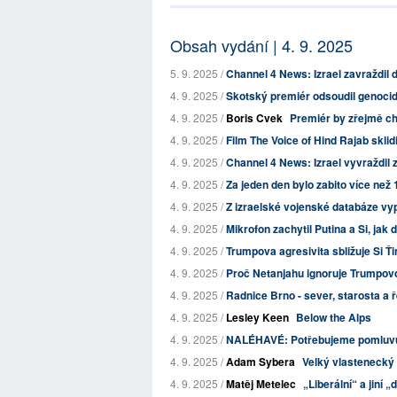
Obsah vydání | 4. 9. 2025
5. 9. 2025 /
Channel 4 News: Izrael zavraždil da
4. 9. 2025 /
Skotský premiér odsoudil genocidu
4. 9. 2025 /
Boris Cvek
Premiér by zřejmě cht
4. 9. 2025 /
Film The Voice of Hind Rajab sklid
4. 9. 2025 /
Channel 4 News: Izrael vyvraždil z
4. 9. 2025 /
Za jeden den bylo zabito více než 10
4. 9. 2025 /
Z izraelské vojenské databáze vyp
4. 9. 2025 /
Mikrofon zachytil Putina a Si, jak d
4. 9. 2025 /
Trumpova agresivita sbližuje Si Ťin
4. 9. 2025 /
Proč Netanjahu ignoruje Trumpovo 
4. 9. 2025 /
Radnice Brno - sever, starosta a ř
4. 9. 2025 /
Lesley Keen
Below the Alps
4. 9. 2025 /
NALÉHAVÉ: Potřebujeme pomluvu, 
4. 9. 2025 /
Adam Sybera
Velký vlastenecký 
4. 9. 2025 /
Matěj Metelec
„Liberální“ a jiní „