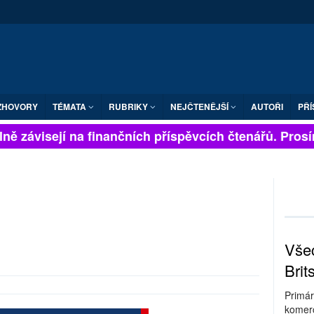
ZHOVORY
TÉMATA
RUBRIKY
NEJČTENĚJŠÍ
AUTOŘI
PŘÍ
ě závisejí na finančních příspěvcích čtenářů. Prosíme
Všec
Brit
Primár
komerc