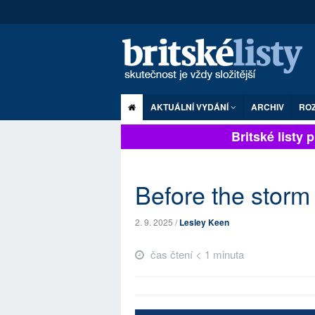
AKTUÁLNÍ VYDÁNÍ
ARCHIV
RO
Britské listy pln
Before the storm
2. 9. 2025 /
Lesley Keen
čas čtení < 1 minuta