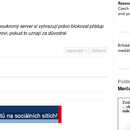
soukromý server si vyhrazují právo blokovat přístup
rovi, pokud to uznají za důvodné.
nejnovější
oblíbené
Polit
Marč