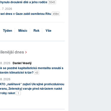
hynulo dvouleté dítě a jeho rodiče
5545
. 7. 2026
rael dnes v Gaze zabil osmiletou Ritu
4584
Týden
Měsíc
Rok
Vše
ílenější dnes
 8. 2026
Daniel Veselý
k se pozdně kapitalistická mentalita snoubí s
šením klimatické krize?
43
 8. 2026
TO „naléhavě“ zajistí Ukrajině protivzdušnou
ranu, Zelenskyj varuje před nárůstem ruské
ýroby raket
1