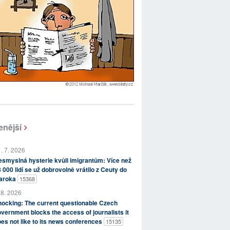
enější
. 7. 2026
smyslná hysterie kvůli imigrantům: Více než
 000 lidí se už dobrovolně vrátilo z Ceuty do
aroka
15368
 8. 2026
ocking: The current questionable Czech
vernment blocks the access of journalists it
es not like to its news conferences
15135