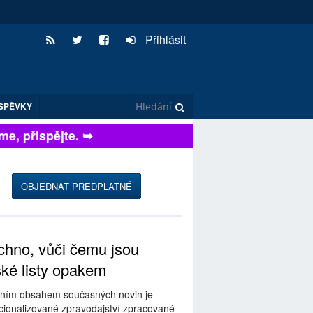
Přihlásit
SPĚVKY
, přispějte. ➥
OBJEDNAT PŘEDPLATNÉ
hno, vůči čemu jsou
ské listy opakem
ním obsahem současných novin je
ionalizované zpravodajství zpracované