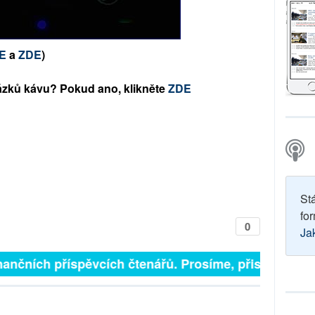
E
a
ZDE
)
ázků kávu? Pokud ano, klikněte
ZDE
St
for
0
Ja
inančních příspěvcích čtenářů. Prosíme, přispějte. ➥