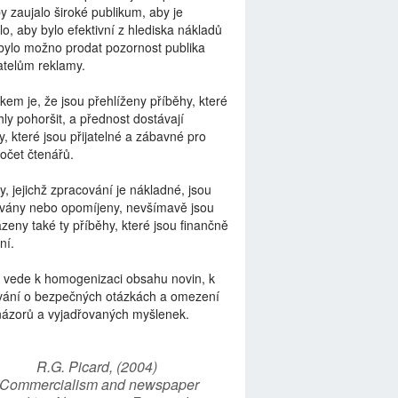
by zaujalo široké publikum, aby je
lo, aby bylo efektivní z hlediska nákladů
bylo možno prodat pozornost publika
telům reklamy.
kem je, že jsou přehlíženy příběhy, které
ly pohoršit, a přednost dostávají
y, které jsou přijatelné a zábavné pro
počet čtenářů.
y, jejichž zpracování je nákladné, jsou
vány nebo opomíjeny, nevšímavě jsou
zeny také ty příběhy, které jsou finančně
ní.
 vede k homogenizaci obsahu novin, k
vání o bezpečných otázkách a omezení
názorů a vyjadřovaných myšlenek.
R.G. Picard, (2004)
“Commercialism and newspaper