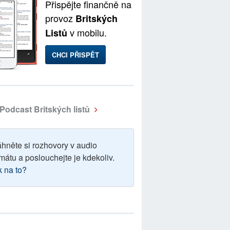
Přispějte finančně na
provoz
Britských
v mobilu.
Listů
CHCI PŘISPĚT
Podcast Britských listů
áhněte si rozhovory v audio
mátu a poslouchejte je kdekoliv.
k na to?