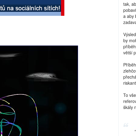
tak, a
pobavi
a aby 
zadava
Výsled
by moh
příběh
větší 
Příběh
zlehčo
přechá
riskant
To vše
refero
škály 