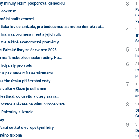
1.
by minulý režim podporoval genocidu
Po
m covidem
67
orální nadřazenosti
v
ická levice zmizela, pro budoucnost samotné demokraci...
2.
hrání až proměna měst a jejich ulic
Tr
S
ě ČR, vážné ekonomické problémy
31
 Britské listy za červenec 2025
It
í mafiánské zločinecké rodiny. Na...
31
 když šly pro vodu
Pr
, a pak bude mír i se zárukami
př
lského útoku při čerpání vody
1.
 válku v Gaze je selháním
M
an
estinců, od úsvitu v úterý zavra...
31
ocnice a lékaře na válku v roce 2026
BB
 Palestiny a Izraele
C
day
3.
aříži setkat s evropskými lídry
Dů
ceného Nixona
tu