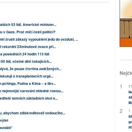
lších 53 lidí. Americké minister...
 v Gaze. Proč mlčí čeští politici?
ěl zrušit zákazy vypouštění jedů do ovzduší, ...
il rekordní 23minutové ovace při...
a posledních 24 hodin 113 lidí
0 lidí, včetně dětí čekajících...
lývá, že pouze čtvrtina zadržených...
Nejčt
iskutují o transplantacích orgá...
-pchinga, Putina a Kima – a likv...
31
nejnovější varování ohledně rostou...
Ne
48
editelé tamních základních škol s...
M
1.
abychom zdiskreditovali vedoucího...
Sh
výlet
go
do
dezoláti“