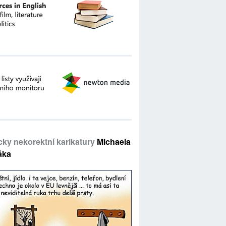
icky nekorektní karikatury
Michaela
áka