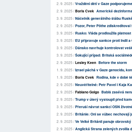
2. 9. 2025 /
Vraždění dětí v Gaze podporujeme.
2. 9. 2025 /
Boris Cvek
Americké dezinformac
3. 9. 2025 /
Náčelník generálního štábu Ruské
2. 9. 2025 /
Pozor, Peter Pöthe zdiskreditoval f
3. 9. 2025 /
Rusko: Vláda prodloužila platnost
3. 9. 2025 /
EU připravuje sankce proti Indii 
3. 9. 2025 /
Dánsko navrhuje kontrolovat veš
3. 9. 2025 /
Šokující případ: Britská sociálněd
2. 9. 2025 /
Lesley Keen
Before the storm
1. 9. 2025 /
Izrael páchá v Gaze genocidu, kons
1. 9. 2025 /
Boris Cvek
Rodina, kde v době těž
2. 9. 2025 /
Neuvěřitelné: Petr Pavel i Kaja K
2. 9. 2025 /
Fabiano Golgo
Babiš zasévá nenáv
2. 9. 2025 /
Trump v úterý vystoupil před kame
3. 9. 2025 /
Přeruší návrat sankcí OSN životn
2. 9. 2025 /
Británie: Oni se vůbec nechovají j
2. 9. 2025 /
Ve Velké Británii panuje obrovský
2. 9. 2025 /
Anglická Strana zelených zvolila d