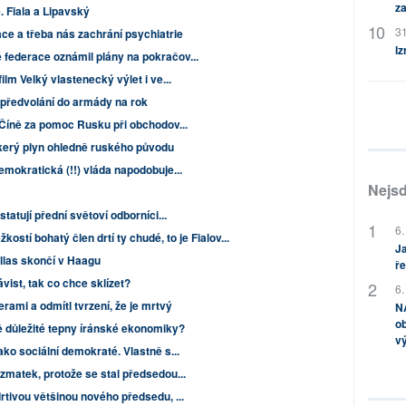
za
 Fiala a Lipavský
31
e a třeba nás zachrání psychiatrie
Iz
 federace oznámil plány na pokračov...
ilm Velký vlastenecký výlet i ve...
 předvolání do armády na rok
a Číně za pomoc Rusku při obchodov...
kerý plyn ohledně ruského původu
emokratická (!!) vláda napodobuje...
Nejsd
tatují přední světoví odborníci...
6.
kostí bohatý člen drtí ty chudé, to je Fialov...
Ja
allas skončí v Haagu
ře
ist, tak co chce sklízet?
6.
rami a odmítl tvrzení, že je mrtvý
NA
ob
ě důležité tepny íránské ekonomiky?
v
ako sociální demokraté. Vlastně s...
 zmatek, protože se stal předsedou...
rtivou většinou nového předsedu, ...