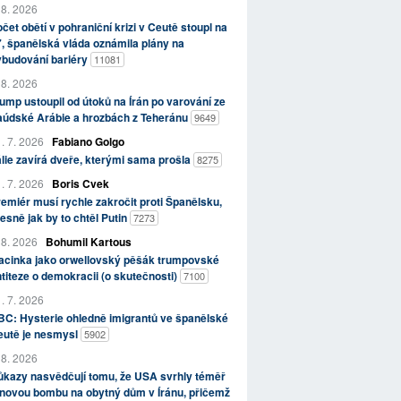
 8. 2026
čet obětí v pohraniční krizi v Ceutě stoupl na
, španělská vláda oznámila plány na
ybudování bariéry
11081
 8. 2026
ump ustoupil od útoků na Írán po varování ze
aúdské Arábie a hrozbách z Teheránu
9649
. 7. 2026
Fabiano Golgo
álie zavírá dveře, kterými sama prošla
8275
. 7. 2026
Boris Cvek
emiér musí rychle zakročit proti Španělsku,
esně jak by to chtěl Putin
7273
 8. 2026
Bohumil Kartous
acinka jako orwellovský pěšák trumpovské
titeze o demokracii (o skutečnosti)
7100
. 7. 2026
C: Hysterie ohledně imigrantů ve španělské
eutě je nesmysl
5902
 8. 2026
kazy nasvědčují tomu, že USA svrhly téměř
novou bombu na obytný dům v Íránu, přičemž