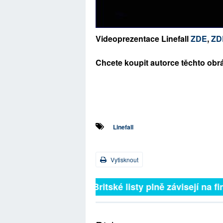
Videoprezentace Linefall
ZDE
,
ZD
Chcete koupit autorce těchto obr
Linefall
Vytisknout
Britské listy plně závisejí na f