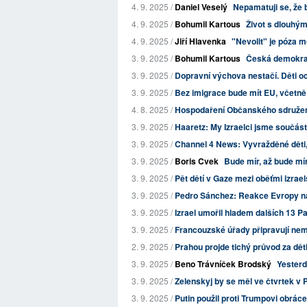
4. 9. 2025 /
Daniel Veselý
Nepamatuji se, že 
4. 9. 2025 /
Bohumil Kartous
Život s dlouhý
4. 9. 2025 /
Jiří Hlavenka
"Nevolit" je póza m
3. 9. 2025 /
Bohumil Kartous
Česká demokrat
3. 9. 2025 /
Dopravní výchova nestačí. Děti oc
3. 9. 2025 /
Bez imigrace bude mít EU, včetn
4. 8. 2025 /
Hospodaření Občanského sdružení
3. 9. 2025 /
Haaretz: My Izraelci jsme součást
3. 9. 2025 /
Channel 4 News: Vyvražděné děti,
3. 9. 2025 /
Boris Cvek
Bude mír, až bude mír
3. 9. 2025 /
Pět dětí v Gaze mezi oběťmi izrae
3. 9. 2025 /
Pedro Sánchez: Reakce Evropy na
3. 9. 2025 /
Izrael umořil hladem dalších 13 Pal
3. 9. 2025 /
Francouzské úřady připravují nem
2. 9. 2025 /
Prahou projde tichý průvod za děti
3. 9. 2025 /
Beno Trávníček Brodský
Yester
3. 9. 2025 /
Zelenskyj by se měl ve čtvrtek v P
3. 9. 2025 /
Putin použil proti Trumpovi obrá