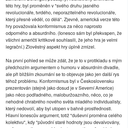
této hry, byl proměněn v "svého druhu jasného
revolucionáře, tvrdého, neporazitelného revolucionáře,
který přesně věděl, co dělá". Zjevně, americká verze této
hry považovala konformismus za něco naprosto
odporného a absurdního. (Ionesco sám byl překvapen, že
všichni američtí kritikové souhlasili, že jeho hra je velmi
legrační.) Zlověstný aspekt hry úplně zmizel.
Na první pohled se může zdát, že je to v protikladu s mým
předchozím argumentem o humoru v absurdním divadle,
ale při bližším zkoumání se to objevuje jako jen další rys
téhož problému. Konformismus byl v Československu
prezentován (stejně jako dosud je v Severní Americe)
jako něco podřadného, maloburžoazního, něco, co je
nehodné chrabrého nového světa mladého individualisty,
který nedovolí, aby byl utopen v bahně prostřednosti.
Hlavní Ionescův argument, totiž "duševní proměna celého
kolektivu", kdy "původní staré hodnoty jsou devalvovány,