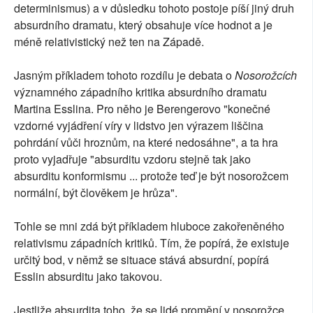
determinismus) a v důsledku tohoto postoje píší jiný druh
absurdního dramatu, který obsahuje více hodnot a je
méně relativistický než ten na Západě.
Jasným příkladem tohoto rozdílu je debata o
Nosorožcích
významného západního kritika absurdního dramatu
Martina Esslina. Pro něho je Berengerovo "konečné
vzdorné vyjádření víry v lidstvo jen výrazem liščina
pohrdání vůči hroznům, na které nedosáhne", a ta hra
proto vyjadřuje "absurditu vzdoru stejně tak jako
absurditu konformismu ... protože teď je být nosorožcem
normální, být člověkem je hrůza".
Tohle se mni zdá být příkladem hluboce zakořeněného
relativismu západních kritiků. Tím, že popírá, že existuje
určitý bod, v němž se situace stává absurdní, popírá
Esslin absurditu jako takovou.
Jestliže absurdita toho, že se lidé promění v nosorožce,