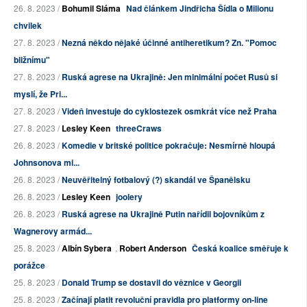
26. 8. 2023 /
Bohumil Sláma
Nad článkem Jindřicha Šídla o Milionu
chvilek
27. 8. 2023 /
Nezná někdo nějaké účinné antiheretikum? Zn. "Pomoc
bližnímu"
27. 8. 2023 /
Ruská agrese na Ukrajině: Jen minimální počet Rusů si
myslí, že Pri...
27. 8. 2023 /
Videň investuje do cyklostezek osmkrát více než Praha
27. 8. 2023 /
Lesley Keen
threeCraws
26. 8. 2023 /
Komedie v britské politice pokračuje: Nesmírně hloupá
Johnsonova mi...
26. 8. 2023 /
Neuvěřitelný fotbalový (?) skandál ve Španělsku
26. 8. 2023 /
Lesley Keen
joolery
26. 8. 2023 /
Ruská agrese na Ukrajině Putin nařídil bojovníkům z
Wagnerovy armád...
25. 8. 2023 /
Albín Sybera
,
Robert Anderson
Česká koalice směřuje k
porážce
25. 8. 2023 /
Donald Trump se dostavil do věznice v Georgii
25. 8. 2023 /
Začínají platit revoluční pravidla pro platformy on-line