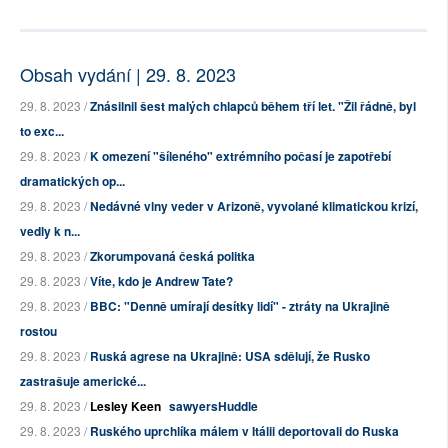
Obsah vydání | 29. 8. 2023
29. 8. 2023 /
Znásilnil šest malých chlapců během tří let. "Žil řádně, byl
to exc...
29. 8. 2023 /
K omezení "šíleného" extrémního počasí je zapotřebí
dramatických op...
29. 8. 2023 /
Nedávné vlny veder v Arizoně, vyvolané klimatickou krizí,
vedly k n...
29. 8. 2023 /
Zkorumpovaná česká politka
29. 8. 2023 /
Víte, kdo je Andrew Tate?
29. 8. 2023 /
BBC: "Denně umírají desítky lidí" - ztráty na Ukrajině
rostou
29. 8. 2023 /
Ruská agrese na Ukrajině: USA sdělují, že Rusko
zastrašuje americké...
29. 8. 2023 /
Lesley Keen
sawyersHuddle
29. 8. 2023 /
Ruského uprchlíka málem v Itálii deportovali do Ruska