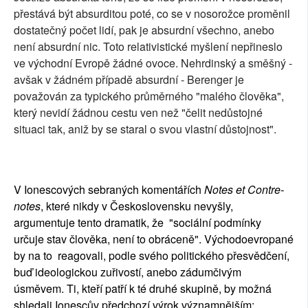
přestává být absurditou poté, co se v nosorožce proměnil
dostatečný počet lidí, pak je absurdní všechno, anebo
není absurdní nic. Toto relativistické myšlení nepřineslo
ve východní Evropě žádné ovoce. Nehrdinský a směšný -
avšak v žádném případě absurdní - Berenger je
považován za typického průměrného "malého člověka",
který nevidí žádnou cestu ven než "čelit nedůstojné
situaci tak, aniž by se staral o svou vlastní důstojnost".
V Ionescových sebraných komentářích
Notes et Contre-
notes
, které nikdy v Československu nevyšly,
argumentuje tento dramatik, že "sociální podmínky
určuje stav člověka, není to obráceně". Východoevropané
by na to reagovali, podle svého politického přesvědčení,
buď ideologickou zuřivostí, anebo zádumčivým
úsměvem. Ti, kteří patří k té druhé skupině, by možná
shledali Ionescův předchozí výrok významnějším: