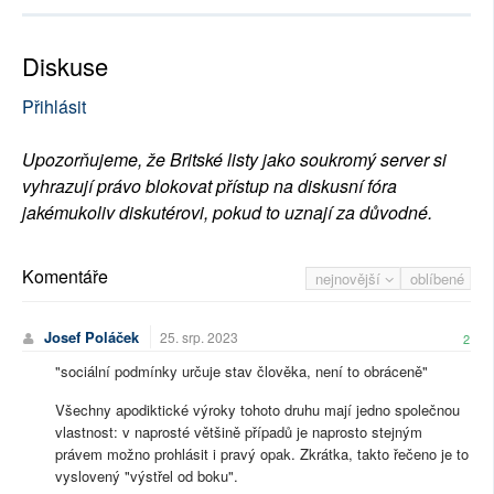
Diskuse
Přihlásit
Upozorňujeme, že Britské listy jako soukromý server si
vyhrazují právo blokovat přístup na diskusní fóra
jakémukoliv diskutérovi, pokud to uznají za důvodné.
Komentáře
nejnovější
oblíbené
Josef Poláček
25. srp. 2023
2
"sociální podmínky určuje stav člověka, není to obráceně"
Všechny apodiktické výroky tohoto druhu mají jedno společnou
vlastnost: v naprosté většině případů je naprosto stejným
právem možno prohlásit i pravý opak. Zkrátka, takto řečeno je to
vyslovený "výstřel od boku".