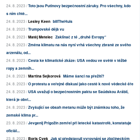
24. 8. 2023 /
Toto jsou Putinovy bezpečnostní záruky. Pro všechny, kdo
s ním chtě...
24. 8. 2023 /
Lesley Keen
billTheHuis
24. 8. 2023 /
Trumpovské déjà vu
24. 8. 2023 /
Matěj Metelec
Zaklínač z té „druhé Evropy“
24. 8. 2023 /
Změna klimatu na nás nyní vrhá všechny zbraně ze svého
arzenálu, od...
24. 8. 2023 /
Cesta ke klimatické zkáze: USA vedou ve světě v těžbě
ropy a zemníh...
24. 8. 2023 /
Martina Sejkorová
Máme šanci na přežití?
24. 8. 2023 /
O protestu a veřejné diskusi jako cestě k nové vědecké éře
24. 8. 2023 /
USA uvažují o bezpečnostním paktu se Saúdskou Arábií,
která je obvi...
24. 8. 2023 /
Zvyšující se obsah metanu může být známkou toho, že
zemské klima pr...
23. 8. 2023 /
Jevgenij Prigožin zemřel při letecké katastrofě, konstatuje
oficiál...
23. 8. 2023 /
Boris Cvek
Jak si představuji vyrovnání se zločineckým