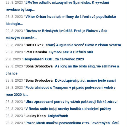
29. 8. 2023 /
#MeToo odhalilo mizogynii ve Španělsku. K vyvolání
revoluce byl zap...
28. 8. 2023 /
Viktor Orbán investuje miliony do šíření své populistické
ideologie...
22. 8. 2023 /
Rozhovor Britských listů 622. Proč je Fialova vláda
takovým zklamán...
29. 8. 2023 /
Boris Cvek
Svatý Augustin a věčné Slovo v Písmu svatém
28. 8. 2023 /
Petr Haraším
Symbol, fakt a Blažkův stůl
2. 8. 2023 /
Hospodaření OSBL za červenec 2023
29. 8. 2023 /
Soňa Svobodová
As long as the birds sing, we still have a
chance
29. 8. 2023 /
Soňa Svobodová
Dokud zpívají ptáci, máme ještě šanci
28. 8. 2023 /
Federální soud s Trumpem v případu podvracení voleb v
roce 2020 je...
28. 8. 2023 /
Ultra zpracované potraviny vážně poškozují lidské zdraví
28. 8. 2023 /
V Řecku stále bojují stovky hasičů s divokými požáry
28. 8. 2023 /
Lesley Keen
knightWatch
28. 8. 2023 /
Pozor, Musk umožnil podvodníkům z tzv. "ověřených" účtů