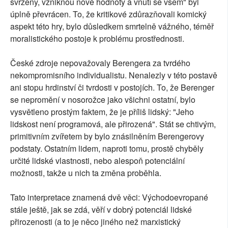
svrženy, vzniknou nové hodnoty a vnutí se všem" byl
úplně převrácen. To, že kritikové zdůrazňovali komický
aspekt této hry, bylo důsledkem smrtelně vážného, téměř
moralistického postoje k problému prostřednosti.
České zdroje nepovažovaly Berengera za tvrdého
nekompromisního individualistu. Nenalezly v této postavě
ani stopu hrdinství či tvrdosti v postojích. To, že Berenger
se nepromění v nosorožce jako všichni ostatní, bylo
vysvětleno prostým faktem, že je příliš lidský: "Jeho
lidskost není programová, ale přirozená". Stát se chtivým,
primitivním zvířetem by bylo znásilněním Berengerovy
podstaty. Ostatním lidem, naproti tomu, prostě chyběly
určité lidské vlastnosti, nebo alespoň potenciální
možnosti, takže u nich ta změna proběhla.
Tato interpretace znamená dvě věci: Východoevropané
stále ještě, jak se zdá, věří v dobrý potenciál lidské
přirozenosti (a to je něco jiného než marxistický