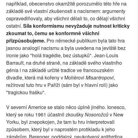
například, obecenstvo okamžitě porozumělo této hře na
základě své vlastní zkušenosti s nacismem: argumenty
ospravedlňovaly, aby všichni dělali to, co dělají všichni
ostatní.
Síla konformismu nevyžaduje nutnost kriticky
zkoumat to, čemu se konformně všichni
přizpůsobujeme.
Pro německé publikum byla tato hra
jasnou analogií nacismu a byla uvedena na jeviště bez
ironie jako "holá tragédie, bez ústupků". Jean-Louis
Barrault, na druhé straně, na základě svého vlastního
génia i na základě určité tradice ve francouzském
divadle, která má kořeny v Moliérovi
Misantropovi
,
režíroval tuto hru v Paříži (sám byl v hlavní roli) jako
"tragickou frašku".
V severní Americe se stalo něco úplně jiného. Ionesco,
který se roku 1961 účastnil zkoušky
Nosorožců
v New
Yorku, byl znepokojen, že tam tu hru interpretovali
způsobem, který byl v naprostém protikladu k jeho
záměrům. Berenger, poddajný, neukotvený antihrdina