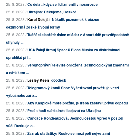
25. 8. 2023 /
Co dělat, když se lidi změnili v nosorožce
25. 8. 2023 /
Ukrajina: Děkujeme, Česko!
25. 8. 2023 /
Karel Dolejší
Několik poznámek k otázce
dezinformátorské životní formy
25. 8. 2023 /
Tučňáci císařští: tisíce mláďat v Antarktidě pravděpodobně
uhynuly ...
25. 8. 2023 /
USA žalují firmuj SpaceX Elona Muska za diskriminaci
uprchlíků při ...
25. 8. 2023 /
Veřejnoprávní televize ohrožena technologickými změnami
a nátlakem ...
25. 8. 2023 /
Lesley Keen
doodeck
25. 8. 2023 /
Telegramový kanál Shot: Vyšetřování prověřuje verzi
výbušného zaříz...
25. 8. 2023 /
Aby Kaspické moře přežilo, je třeba zastavit příval odpadu
25. 8. 2023 /
Proč chodí ruští sirotci bojovat na Ukrajinu
25. 8. 2023 /
Candace Rondeauxová: Jedinou cestou vpřed v postoji
vůči Rusku je o...
25. 8. 2023 /
Zázrak statistiky: Rusko se mezi pěti největšími