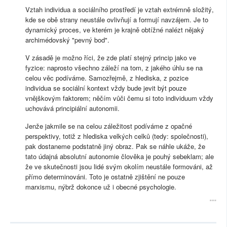
Vztah individua a sociálního prostředí je vztah extrémně složitý,
kde se obě strany neustále ovlivňují a formují navzájem. Je to
dynamický proces, ve kterém je krajně obtížné nalézt nějaký
archimédovský "pevný bod".
V zásadě je možno říci, že zde platí stejný princip jako ve
fyzice: naprosto všechno záleží na tom, z jakého úhlu se na
celou věc podíváme. Samozřejmě, z hlediska, z pozice
individua se sociální kontext vždy bude jevit být pouze
vnějškovým faktorem; něčím vůči čemu si toto individuum vždy
uchovává principiální autonomii.
Jenže jakmile se na celou záležitost podíváme z opačné
perspektivy, totiž z hlediska velkých celků (tedy: společnosti),
pak dostaneme podstatně jiný obraz. Pak se náhle ukáže, že
tato údajná absolutní autonomie člověka je pouhý sebeklam; ale
že ve skutečnosti jsou lidé svým okolím neustále formováni, až
přímo determinováni. Toto je ostatně zjištění ne pouze
marxismu, nýbrž dokonce už i obecné psychologie.