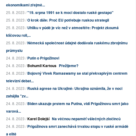
ekonomikami zřejmě...
25. 8. 2023 /
"19. srpna 1991 se k moci dostalo ruské gestapo"
25. 8. 2023 /
O krok dále: Proč EU potřebuje ruskou strategii
25. 8. 2023 /
Uhlíku v půdě je víc než v atmosféře: Projekt zkoumá
klíčovou roli,...
25. 8. 2023 /
Německá společnost údajně dodávala ruskému zbrojnímu
průmyslu
24. 8. 2023 /
Putin o Prigožinovi
24. 8. 2023 /
Bohumil Kartous
Přežijeme?
24. 8. 2023 /
Bojovný Vivek Ramaswamy se stal překvapivým centrem
televizní debat...
24. 8. 2023 /
Ruská agrese na Ukrajině: Ukrajina oznámila, že v noci
zahájila "zv...
24. 8. 2023 /
Biden ukazuje prstem na Putina, vidí Prigožinovu smrt jako
varová...
24. 8. 2023 /
Karel Dolejší
Na věčnou nepaměť válečných zločinců
24. 8. 2023 /
Prigožinova smrt zanechává trvalou stopu v ruské armádě
a elitě