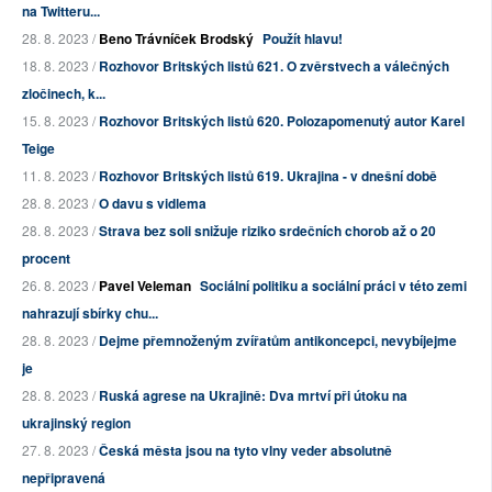
na Twitteru...
28. 8. 2023 /
Beno Trávníček Brodský
Použít hlavu!
18. 8. 2023 /
Rozhovor Britských listů 621. O zvěrstvech a válečných
zločinech, k...
15. 8. 2023 /
Rozhovor Britských listů 620. Polozapomenutý autor Karel
Teige
11. 8. 2023 /
Rozhovor Britských listů 619. Ukrajina - v dnešní době
28. 8. 2023 /
O davu s vidlema
28. 8. 2023 /
Strava bez soli snižuje riziko srdečních chorob až o 20
procent
26. 8. 2023 /
Pavel Veleman
Sociální politiku a sociální práci v této zemi
nahrazují sbírky chu...
28. 8. 2023 /
Dejme přemnoženým zvířatům antikoncepci, nevybíjejme
je
28. 8. 2023 /
Ruská agrese na Ukrajině: Dva mrtví při útoku na
ukrajinský region
27. 8. 2023 /
Česká města jsou na tyto vlny veder absolutně
nepřipravená