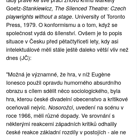
Goetz-
Stankiewicz, The Silenced Theatre: Czech
SOCIÁLNÍ SÍTĚ
. University of Toronto
playwrights without a stage
RUBRIKY
Press, 1979. O konformismu a o tom, když se
společnost vydá do šílenství. Ovšem je to popis
PLNÁ VERZE STRÁNEK
situace v Česku před pětačtyřiceti lety, kdy asi
intelektuálové měli stále ještě daleko větší vliv než
dnes (JČ):
"Možná je významné, že hra, v níž Eugène
Ionesco použil opravdu humorného absurdního
obrazu s cílem sdělit něco sociologického, byla
hra, kterou české divadelní obecenstvo a kritikové
oceňovali nejvíc.
, uvedení na scénu v
Nosorožci
roce 1966, měli různé dopady. Ve srovnání s
některými reakcemi západních kritiků odhalily
české reakce základní rozdíly v postojích - ale ne