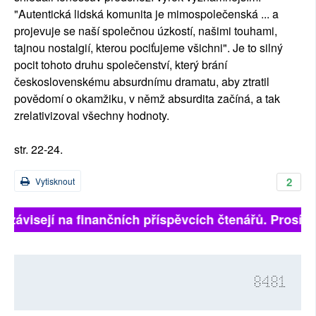
"Autentická lidská komunita je mimospolečenská ... a
projevuje se naší společnou úzkostí, našimi touhami,
tajnou nostalgií, kterou pociťujeme všichni". Je to silný
pocit tohoto druhu společenství, který brání
československému absurdnímu dramatu, aby ztratil
povědomí o okamžiku, v němž absurdita začíná, a tak
zrelativizoval všechny hodnoty.
str. 22-24.
2
Vytisknout
 závisejí na finančních příspěvcích čtenářů. Prosíme, 
8481