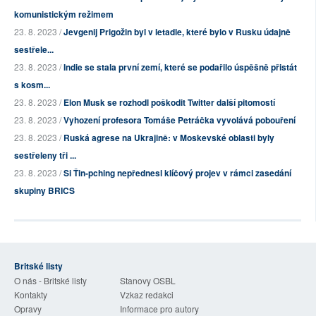
komunistickým režimem
23. 8. 2023 /
Jevgenij Prigožin byl v letadle, které bylo v Rusku údajně
sestřele...
23. 8. 2023 /
Indie se stala první zemí, které se podařilo úspěšně přistát
s kosm...
23. 8. 2023 /
Elon Musk se rozhodl poškodit Twitter další pitomostí
23. 8. 2023 /
Vyhození profesora Tomáše Petráčka vyvolává pobouření
23. 8. 2023 /
Ruská agrese na Ukrajině: v Moskevské oblasti byly
sestřeleny tři ...
23. 8. 2023 /
Si Ťin-pching nepřednesl klíčový projev v rámci zasedání
skupiny BRICS
Britské listy
O nás - Britské listy
Stanovy OSBL
Kontakty
Vzkaz redakci
Opravy
Informace pro autory